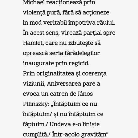
Michael reacţionează prin
violenţă pură, fără să acţioneze
în mod veritabil împotriva răului.
În acest sens, virează parţial spre
Hamlet, care nu izbuteşte să
oprească seria fărădelegilor
inaugurate prin regicid.
Prin originalitatea şi coerenţa
viziunii, Aniversarea pare a
evoca un catren de János
Pilinszky: „Înfăptuim ce nu
înfăptuim/ şi nu înfăptuim ce
făptuim./ Undeva e-o linişte
cumplită./ Într-acolo gravităm“