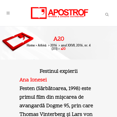
A20
Home
>
Arhivă
>
2016
>
anul XXVII, 2016, nr. 4
(311)
>
a20
Festinul expierii
Ana Ionesei
Festen (Sărbătoarea, 1998) este
primul film din mişcarea de
avangardă Dogme 95, prin care
Thomas Vinterberg şi Lars von