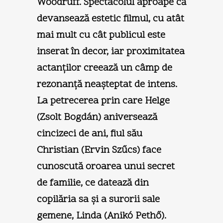
Woodruff. Spectacolul aproape că
devansează estetic filmul, cu atât
mai mult cu cât publicul este
inserat în decor, iar proximitatea
actanţilor creează un câmp de
rezonanţă neaşteptat de intens.
La petrecerea prin care Helge
(Zsolt Bogdán) aniversează
cincizeci de ani, fiul său
Christian (Ervin Szűcs) face
cunoscută oroarea unui secret
de familie, ce datează din
copilăria sa şi a surorii sale
gemene, Linda (Anikó Pethő).