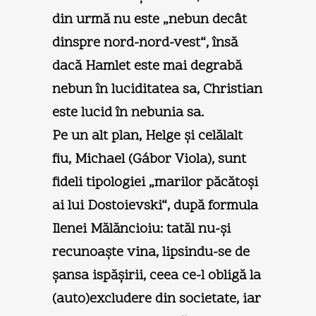
din urmă nu este „nebun decât
dinspre nord-nord-vest“, însă
dacă Hamlet este mai degrabă
nebun în luciditatea sa, Christian
este lucid în nebunia sa.
Pe un alt plan, Helge şi celălalt
fiu, Michael (Gábor Viola), sunt
fideli tipologiei „marilor păcătoşi
ai lui Dostoievski“, după formula
Ilenei Mălăncioiu: tatăl nu-şi
recunoaşte vina, lipsindu-se de
şansa ispăşirii, ceea ce-l obligă la
(auto)excludere din societate, iar