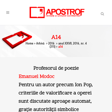
A14
Home
>
Arhivă
>
2016
>
anul XXVII, 2016, nr. 4
(311)
>
a14
Profesorul de poezie
Emanuel Modoc
Pentru un autor precum Ion Pop,
criteriile de valorificare a operei
sunt discutate aproape automat,
graţie autorităţii simbolice