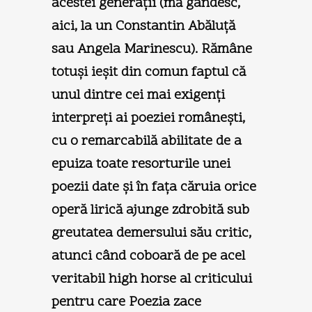
acestei generaţii (mă gândesc,
aici, la un Constantin Abăluţă
sau Angela Marinescu). Rămâne
totuşi ieşit din comun faptul că
unul dintre cei mai exigenţi
interpreţi ai poeziei româneşti,
cu o remarcabilă abilitate de a
epuiza toate resorturile unei
poezii date şi în faţa căruia orice
operă lirică ajunge zdrobită sub
greutatea demersului său critic,
atunci când coboară de pe acel
veritabil high horse al criticului
pentru care Poezia zace