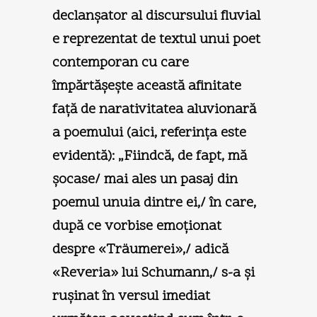
declanşator al discursului fluvial
e reprezentat de textul unui poet
contemporan cu care
împărtăşeşte această afinitate
faţă de narativitatea aluvionară
a poemului (aici, referinţa este
evidentă): „Fiindcă, de fapt, mă
şocase/ mai ales un pasaj din
poemul unuia dintre ei,/ în care,
după ce vorbise emoţionat
despre «Träumerei»,/ adică
«Reveria» lui Schumann,/ s-a şi
ruşinat în versul imediat