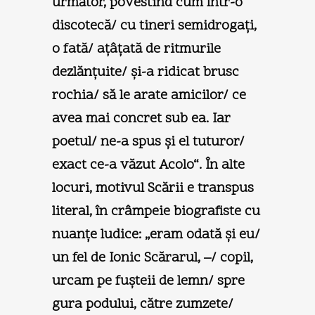
următor, povestind cum într-o
discotecă/ cu tineri semidrogaţi,
o fată/ aţâţată de ritmurile
dezlănţuite/ şi-a ridicat brusc
rochia/ să le arate amicilor/ ce
avea mai concret sub ea. Iar
poetul/ ne-a spus şi el tuturor/
exact ce-a văzut Acolo“. În alte
locuri, motivul Scării e transpus
literal, în crâmpeie biografiste cu
nuanţe ludice: „eram odată şi eu/
un fel de Ionic Scărarul, –/ copil,
urcam pe fuşteii de lemn/ spre
gura podului, către zumzete/