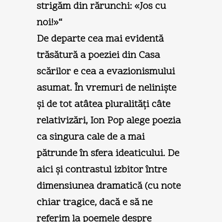
strigăm din rărunchi: «Jos cu
noi!»“
De departe cea mai evidentă
trăsătură a poeziei din Casa
scărilor e cea a evazionismului
asumat. În vremuri de nelinişte
şi de tot atâtea pluralităţi câte
relativizări, Ion Pop alege poezia
ca singura cale de a mai
pătrunde în sfera ideaticului. De
aici şi contrastul izbitor între
dimensiunea dramatică (cu note
chiar tragice, dacă e să ne
referim la poemele despre