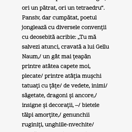
ori un pătrat, ori un tetraedru“.
Pansiv, dar cumpătat, poetul
jonglează cu diversele convenţii
cu deosebită acribie: „Tu mă
salvezi atunci, cravată a lui Gellu
Naum,/ un gât mai ţeapăn
printre atâtea capete moi,
plecate/ printre atâţia muşchi
tatuaţi cu ţâţe/ de vedete, inimi/
săgetate, dragoni şi ancore,/
insigne şi decoraţii, –/ bietele
tălpi amorţite,/ genunchii
ruginiţi, unghiile-nvechite/