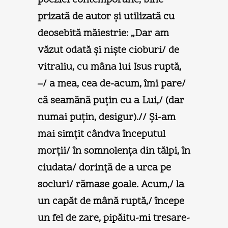
prizată de autor şi utilizată cu
deosebită măiestrie: „Dar am
văzut odată şi nişte cioburi/ de
vitraliu, cu mâna lui Isus ruptă,
–/ a mea, cea de-acum, îmi pare/
că seamănă puţin cu a Lui,/ (dar
numai puţin, desigur).// Şi-am
mai simţit cândva începutul
morţii/ în somnolenţa din tălpi, în
ciudata/ dorinţă de a urca pe
socluri/ rămase goale. Acum,/ la
un capăt de mână ruptă,/ începe
un fel de zare, pipăitu-mi tresare-