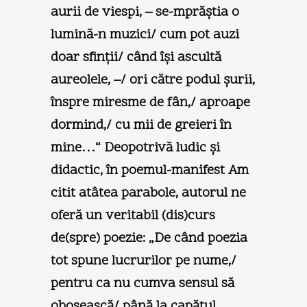
aurii de viespi, – se-mprăştia o
lumină-n muzici/ cum pot auzi
doar sfinţii/ când îşi ascultă
aureolele, –/ ori către podul şurii,
înspre miresme de fân,/ aproape
dormind,/ cu mii de greieri în
mine…“ Deopotrivă ludic şi
didactic, în poemul-manifest Am
citit atâtea parabole, autorul ne
oferă un veritabil (dis)curs
de(spre) poezie: „De când poezia
tot spune lucrurilor pe nume,/
pentru ca nu cumva sensul să
obosească/ până la capătul