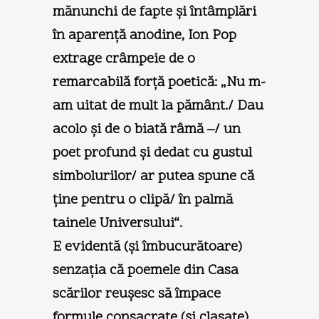
mănunchi de fapte şi întâmplări
în aparenţă anodine, Ion Pop
extrage crâmpeie de o
remarcabilă forţă poetică: „Nu m-
am uitat de mult la pământ./ Dau
acolo şi de o biată râmă –/ un
poet profund şi dedat cu gustul
simbolurilor/ ar putea spune că
ţine pentru o clipă/ în palmă
tainele Universului“.
E evidentă (şi îmbucurătoare)
senzaţia că poemele din Casa
scărilor reuşesc să împace
formule consacrate (şi clasate)