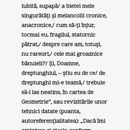
iubită, supapă/ a bietei mele
singurătăţi şi melancolii cronice,
anacronice,/ cum să-ţi înjur,
tocmai eu, fragilul, statornic
pătrat,/ despre care am, totuşi,
nu rareori,/ cele mai groaznice
bănuieli?/ Şi, Doamne,
dreptunghiul, – ştiu eu de ce/ de
dreptunghi mi-e teamă,/ trebuie
să-l las neatins, în cartea de
Geometrie“, sau revizitările unor
tehnici datate (poanta,
autoreferenţialitatea): „Dacă îmi