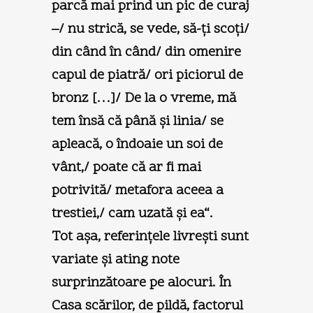
parcă mai prind un pic de curaj
–/ nu strică, se vede, să-ţi scoţi/
din când în când/ din omenire
capul de piatră/ ori piciorul de
bronz […]/ De la o vreme, mă
tem însă că până şi linia/ se
apleacă, o îndoaie un soi de
vânt,/ poate că ar fi mai
potrivită/ metafora aceea a
trestiei,/ cam uzată şi ea“.
Tot aşa, referinţele livreşti sunt
variate şi ating note
surprinzătoare pe alocuri. În
Casa scărilor, de pildă, factorul