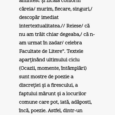
amintesc şi zicala conform
căreia/ murim, fiecare, singuri,/
descopăr imediat
intertextualitatea.// Reiese/ că
nu am trăit chiar degeaba,/ că n-
am urmat în zadar/ celebra
Facultate de Litere“. Textele
aparţinând ultimului ciclu
(Ocazii, momente, întâmplări)
sunt mostre de poezie a
discreţiei şi a firescului, a
faptului mărunt şi a locurilor
comune care pot, iată, adăposti,
încă, poezie. Astfel, dintr-un