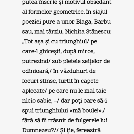
putea înscrie şi motivul obsedant
al formelor geometrice, în siajul
poeziei pure a unor Blaga, Barbu
sau, mai târziu, Nichita Stănescu:
„Tot aşa şi cu triunghiul/ pe
care-l ghiceşti, după miros,
putrezind/ sub pletele zeiţelor de
odinioară,/ în văzduhuri de
focuri stinse, turtit în capete
aplecate/ pe care nu le mai taie
nicio sabie, –/ dar poţi oare să-i
spui triunghiului «mă boule!»,/
fără să fii trăsnit de fulgerele lui
Dumnezeu?// Şi ţie, fereastră