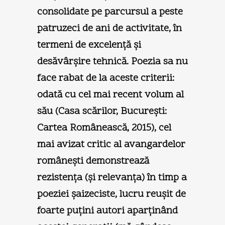
consolidate pe parcursul a peste
patruzeci de ani de activitate, în
termeni de excelenţă şi
desăvârşire tehnică. Poezia sa nu
face rabat de la aceste criterii:
odată cu cel mai recent volum al
său (Casa scărilor, Bucureşti:
Cartea Românească, 2015), cel
mai avizat critic al avangardelor
româneşti demonstrează
rezistenţa (şi relevanţa) în timp a
poeziei şaizeciste, lucru reuşit de
foarte puţini autori aparţinând