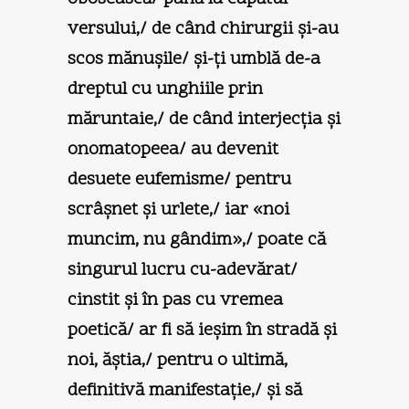
versului,/ de când chirurgii şi-au
scos mănuşile/ şi-ţi umblă de-a
dreptul cu unghiile prin
măruntaie,/ de când interjecţia şi
onomatopeea/ au devenit
desuete eufemisme/ pentru
scrâşnet şi urlete,/ iar «noi
muncim, nu gândim»,/ poate că
singurul lucru cu-adevărat/
cinstit şi în pas cu vremea
poetică/ ar fi să ieşim în stradă şi
noi, ăştia,/ pentru o ultimă,
definitivă manifestaţie,/ şi să