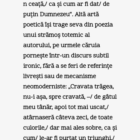
n ceaţă,/ ca şi cum ar fi dat/ de
puţin Dumnezeu“. Altă artă
poetică îşi trage seva din poezia
unui strămoş totemic al
autorului, pe urmele căruia
porneşte într-un discurs subtil
ironic, fără a se feri de referinţe
livreşti sau de mecanisme
neomoderniste: „Cravata trăgea,
nu-i aşa, spre cravată, –/ de gâtul
meu tânăr, apoi tot mai uscat,/
atârnaseră câteva zeci, de toate
culorile,/ dar mai ales sobre, ca şi
cum/ le-ar fi purtat un triunghi,/