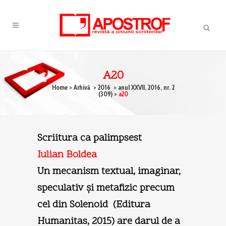
A20
Home
>
Arhivă
>
2016
>
anul XXVII, 2016, nr. 2
(309)
>
a20
Scriitura ca palimpsest
Iulian Boldea
Un mecanism textual, imaginar,
speculativ şi metafizic precum
cel din Solenoid (Editura
Humanitas, 2015) are darul de a