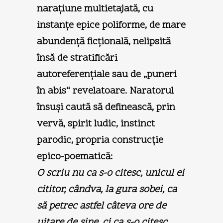
naraţiune multietajată, cu
instanţe epice poliforme, de mare
abundenţă ficţională, nelipsită
însă de stratificări
autoreferenţiale sau de „puneri
în abis“ revelatoare. Naratorul
însuşi caută să definească, prin
vervă, spirit ludic, instinct
parodic, propria construcţie
epico-poematică:
O scriu nu ca s-o citesc, unicul ei
cititor, cândva, la gura sobei, ca
să petrec astfel câteva ore de
uitare de sine, ci ca s-o citesc