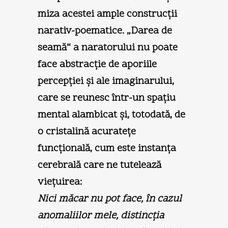
miza acestei ample construcţii
narativ-poematice. „Darea de
seamă“ a naratorului nu poate
face abstracţie de aporiile
percepţiei şi ale imaginarului,
care se reunesc într-un spaţiu
mental alambicat şi, totodată, de
o cristalină acurateţe
funcţională, cum este instanţa
cerebrală care ne tutelează
vieţuirea:
Nici măcar nu pot face, în cazul
anomaliilor mele, distincţia