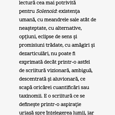
lectură cea mai potrivită
pentru
Solenoid
: existenţa
umană, cu meandrele sale atât de
neaşteptate, cu alternative,
opţiuni, eclipse de sens şi
promisiuni trădate, cu amăgiri şi
dezarticulări, nu poate fi
exprimată decât printr-o astfel
de scriitură vizionară, ambiguă,
descentrată şi aluvionară, ce
scapă oricărei cuantificări sau
taxinomii. E o scriitură ce se
defineşte printr-o aspiraţie
uriaşă spre înţelegerea lumii, iar