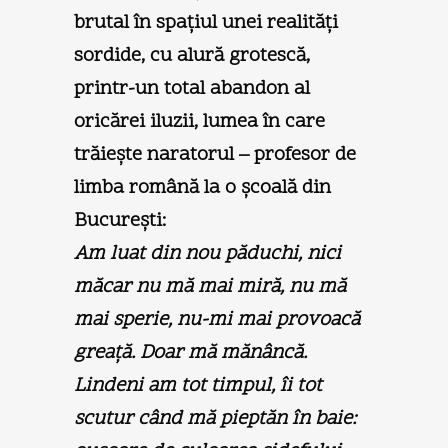
brutal în spaţiul unei realităţi
sordide, cu alură grotescă,
printr-un total abandon al
oricărei iluzii, lumea în care
trăieşte naratorul – profesor de
limba română la o şcoală din
Bucureşti:
Am luat din nou păduchi, nici
măcar nu mă mai miră, nu mă
mai sperie, nu-mi mai provoacă
greaţă. Doar mă mănâncă.
Lindeni am tot timpul, îi tot
scutur când mă pieptăn în baie: