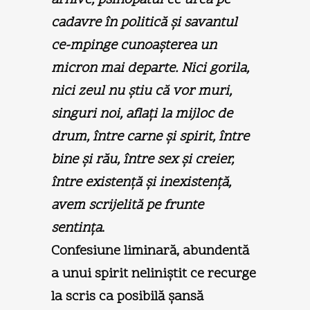
cadavre în politică şi savantul
ce-mpinge cunoaşterea un
micron mai departe. Nici gorila,
nici zeul nu ştiu că vor muri,
singuri noi, aflaţi la mijloc de
drum, între carne şi spirit, între
bine şi rău, între sex şi creier,
între existenţă şi inexistenţă,
avem scrijelită pe frunte
sentinţa
.
Confesiune liminară, abundentă
a unui spirit neliniştit ce recurge
la scris ca posibilă şansă