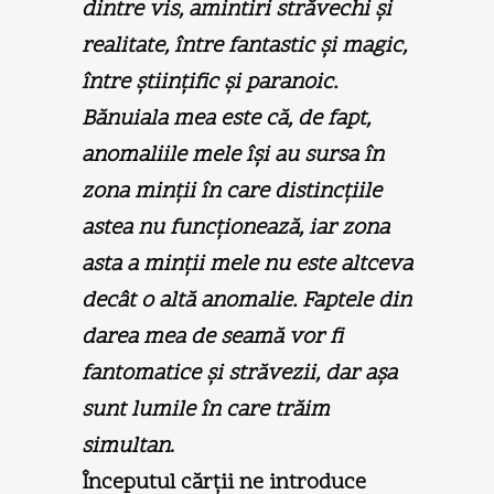
dintre vis, amintiri străvechi şi
realitate, între fantastic şi magic,
între ştiinţific şi paranoic.
Bănuiala mea este că, de fapt,
anomaliile mele îşi au sursa în
zona minţii în care distincţiile
astea nu funcţionează, iar zona
asta a minţii mele nu este altceva
decât o altă anomalie. Faptele din
darea mea de seamă vor fi
fantomatice şi străvezii, dar aşa
sunt lumile în care trăim
simultan
.
Începutul cărţii ne introduce