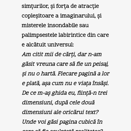
simţurilor, şi forţa de atracţie
copleşitoare a imaginarului, şi
misterele insondabile sau
palimpsestele labirintice din care
e alcătuit universul:
Am citit mii de cărţi, dar n-am
găsit vreuna care să fie un peisaj,
şi nu o hartă. Fiecare pagină a lor
e plată, aşa cum nu e viaţa însăşi.
De ce m-aş ghida eu, fiinţă-n trei
dimensiuni, după cele două
dimensiuni ale oricărui text?
Unde voi găsi pagina cubică în