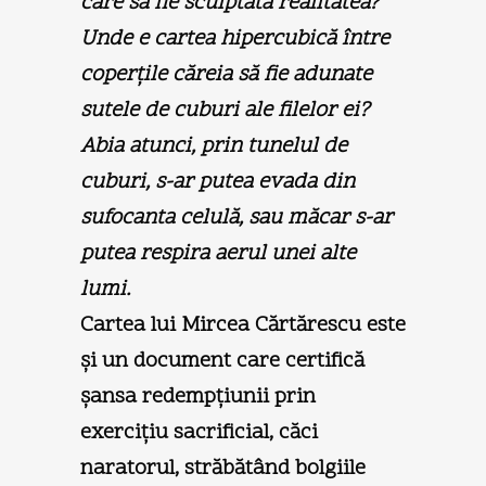
care să fie sculptată realitatea?
Unde e cartea hipercubică între
coperţile căreia să fie adunate
sutele de cuburi ale filelor ei?
Abia atunci, prin tunelul de
cuburi, s-ar putea evada din
sufocanta celulă, sau măcar s-ar
putea respira aerul unei alte
lumi.
Cartea lui Mircea Cărtărescu este
şi un document care certifică
şansa redempţiunii prin
exerciţiu sacrificial, căci
naratorul, străbătând bolgiile