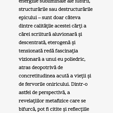
energiile subliminale ale iubirii,
structurările sau destructurările
epicului – sunt doar câteva
dintre calităţile acestei cărţi a
cărei scriitură aluvionară şi
descentrată, eterogenă şi
tensionată redă fascinaţia
vizionară a unui eu poliedric,
atras deopotrivă de
concretitudinea acută a vieţii şi
de fervorile oniricului. Dintr-o
astfel de perspectivă, a
revelaţiilor metafizice care se
bifurcă, pot fi citite şi reflecţiile