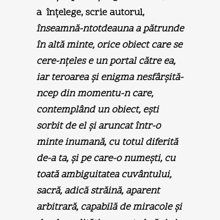
a înţelege, scrie autorul,
înseamnă-ntotdeauna a pătrunde
în altă minte, orice obiect care se
cere-nţeles e un portal către ea,
iar teroarea şi enigma nesfârşită-
ncep din momentu-n care,
contemplând un obiect, eşti
sorbit de el şi aruncat într-o
minte inumană, cu totul diferită
de-a ta, şi pe care-o numeşti, cu
toată ambiguitatea cuvântului,
sacră, adică străină, aparent
arbitrară, capabilă de miracole şi