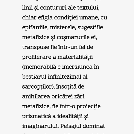
linii şi contururi ale textului,
chiar efigia condiţiei umane, cu
epifaniile, misterele, sugestiile
metafizice şi coşmarurile ei,
transpuse fie într-un fel de
proliferare a materialităţii
(memorabilă e imersiunea în
bestiarul infinitezimal al
sarcopţilor), însoţită de
anihilarea oricărei zări
metafizice, fie într-o proiecţie
prismatică a idealităţii şi
imaginarului. Peisajul dominat