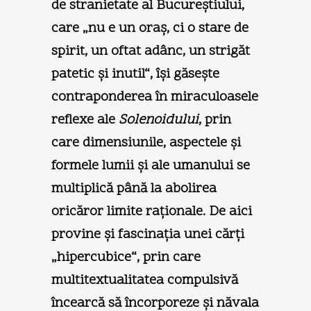
de stranietate al Bucureştiului,
care „nu e un oraş, ci o stare de
spirit, un oftat adânc, un strigăt
patetic şi inutil“, îşi găseşte
contraponderea în miraculoasele
reflexe ale
Solenoidului
, prin
care dimensiunile, aspectele şi
formele lumii şi ale umanului se
multiplică până la abolirea
oricăror limite raţionale. De aici
provine şi fascinaţia unei cărţi
„hipercubice“, prin care
multitextualitatea compulsivă
încearcă să încorporeze şi năvala