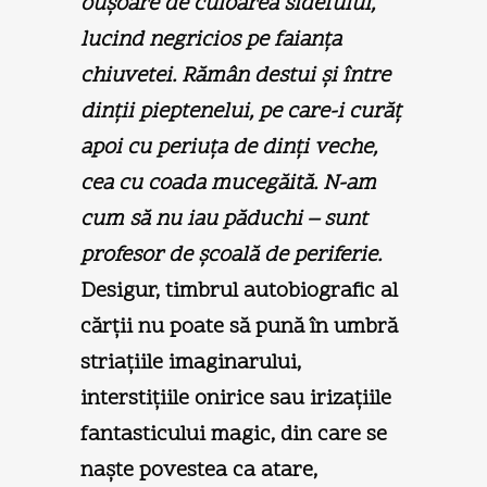
ouşoare de culoarea sidefului,
lucind negricios pe faianţa
chiuvetei. Rămân destui şi între
dinţii pieptenelui, pe care-i curăţ
apoi cu periuţa de dinţi veche,
cea cu coada mucegăită. N-am
cum să nu iau păduchi – sunt
profesor de şcoală de periferie.
Desigur, timbrul autobiografic al
cărţii nu poate să pună în umbră
striaţiile imaginarului,
interstiţiile onirice sau irizaţiile
fantasticului magic, din care se
naşte povestea ca atare,