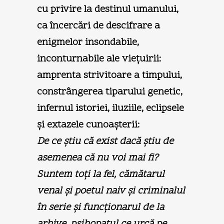
cu privire la destinul umanului,
ca încercări de descifrare a
enigmelor insondabile,
inconturnabile ale vieţuirii:
amprenta strivitoare a timpului,
constrângerea tiparului genetic,
infernul istoriei, iluziile, eclipsele
şi extazele cunoaşterii:
De ce ştiu că exist dacă ştiu de
asemenea că nu voi mai fi?
Suntem toţi la fel, cămătarul
venal şi poetul naiv şi criminalul
în serie şi funcţionarul de la
arhive, psihopatul ce urcă pe