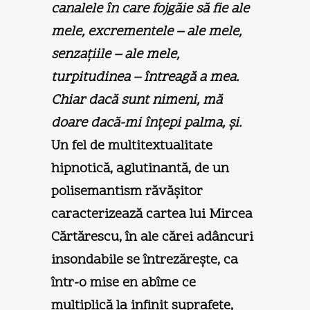
canalele în care fojgăie să fie ale
mele, excrementele – ale mele,
senzaţiile – ale mele,
turpitudinea – întreagă a mea.
Chiar dacă sunt nimeni, mă
doare dacă-mi înţepi palma, şi.
Un fel de multitextualitate
hipnotică, aglutinantă, de un
polisemantism răvăşitor
caracterizează cartea lui Mircea
Cărtărescu, în ale cărei adâncuri
insondabile se întrezăreşte, ca
într-o mise en abîme ce
multiplică la infinit suprafeţe,