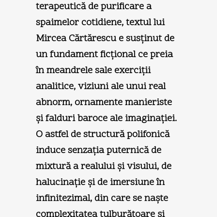
terapeutică de purificare a
spaimelor cotidiene, textul lui
Mircea Cărtărescu e susţinut de
un fundament ficţional ce preia
în meandrele sale exerciţii
analitice, viziuni ale unui real
abnorm, ornamente manieriste
şi falduri baroce ale imaginaţiei.
O astfel de structură polifonică
induce senzaţia puternică de
mixtură a realului şi visului, de
halucinaţie şi de imersiune în
infinitezimal, din care se naşte
complexitatea tulburătoare şi