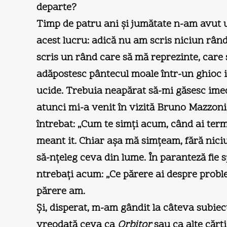
departe?
Timp de patru ani şi jumătate n-am avut 
acest lucru: adică nu am scris niciun rând
scris un rând care să mă reprezinte, care 
adăpostesc pântecul moale într-un ghioc ie
ucide. Trebuia neapărat să-mi găsesc imed
atunci mi-a venit în vizită Bruno Mazzoni
întrebat: „Cum te simţi acum, când ai term
meant it. Chiar aşa mă simţeam, fără niciun
să-nţeleg ceva din lume. În paranteză fie
ntrebaţi acum: „Ce părere ai despre proble
părere am.
Şi, disperat, m-am gândit la câteva subiec
vreodată ceva ca
Orbitor
sau ca alte cărţ