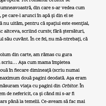
eagă operă. Tot romanul
Orbitor
se
ţa dumneavoastră, din care s-ar vedea cum
e care-l arunci în apă şi din el se
 nu uităm, pentru că spaţiul este esenţial,
 altceva, scriind cursiv, fără ştersături,
ul său cuvânt. În ce fel, nu mă-ntrebaţi, că
 volum din carte, am rămas cu gura
e să scriu… Aşa cum mama împletea
două în fiecare dimineaţă (scriu numai
e, maximum două pagini deodată. Aşa eram
mi măsuram viaţa cu pagini din
Orbitor
. În
de nefericit, ca şi când mi s-ar fi
i ars până la temelii. Ce-aveam să fac mai