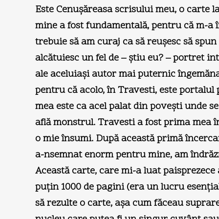
Este Cenuşăreasa scrisului meu, o carte la
mine a fost fundamentală, pentru că m-a în
trebuie să am curaj ca să reuşesc să spu
alcătuiesc un fel de – ştiu eu? – portret int
ale aceluiaşi autor mai puternic îngemănat
pentru că acolo, în Travesti, este portalu
mea este ca acel palat din poveşti unde se
află monstrul. Travesti a fost prima mea î
o mie însumi. După această primă încercare
a-nsemnat enorm pentru mine, am îndrăzni
Această carte, care mi-a luat paisprezece 
puţin 1000 de pagini (era un lucru esenţia
să rezulte o carte, aşa cum făceau suprare