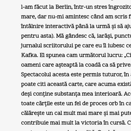
l-am făcut la Berlin, într-un stres îngrozi
mare, dar nu-mi amintesc când am scris fie
întâlnire interactivă până la urmă şi să 
pentru asta). Mă gândesc că, iarăşi, punc
jurnalul scriitorului pe care eu îl iubesc c
Kafka. El spunea cam următorul lucru: „Ci
oameni care aşteaptă la coadă ca să privea
Spectacolul acesta este permis tuturor, în
poate citi această carte, care acuma există
deşi conţine substanţa mea interioară. Ace
toate cărţile este un fel de proces orb în 
călăreşte un cal mult mai mare şi mai pute
contribuie mai mult la victoria în cursă. C