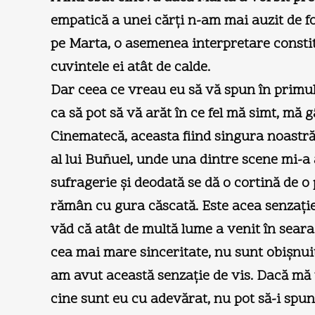
empatică a unei cărţi n-am mai auzit de fo
pe Marta, o asemenea interpretare consti
cuvintele ei atât de calde.
Dar ceea ce vreau eu să vă spun în primul 
ca să pot să vă arăt în ce fel mă simt, mă 
Cinematecă, aceasta fiind singura noastră 
al lui Buñuel, unde una dintre scene mi-a 
sufragerie şi deodată se dă o cortină de o p
rămân cu gura căscată. Este acea senzaţie d
văd că atât de multă lume a venit în sear
cea mai mare sinceritate, nu sunt obişnuit
am avut această senzaţie de vis. Dacă mă 
cine sunt eu cu adevărat, nu pot să-i spun