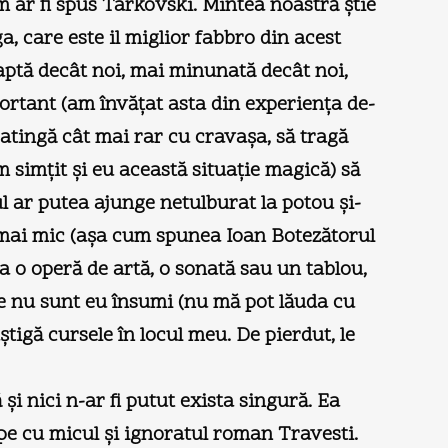
m ar fi spus Tarkovski. Mintea noastră ştie
a, care este il miglior fabbro din acest
aptă decât noi, mai minunată decât noi,
mportant (am învăţat asta din experienţa de-
l atingă cât mai rar cu cravaşa, să tragă
m simţit şi eu această situaţie magică) să
ul ar putea ajunge netulburat la potou şi-
tu mai mic (aşa cum spunea Ioan Botezătorul
ca o operă de artă, o sonată sau un tablou,
re nu sunt eu însumi (nu mă pot lăuda cu
ştigă cursele în locul meu. De pierdut, le
 nici n-ar fi putut exista singură. Ea
cepe cu micul şi ignoratul roman Travesti.