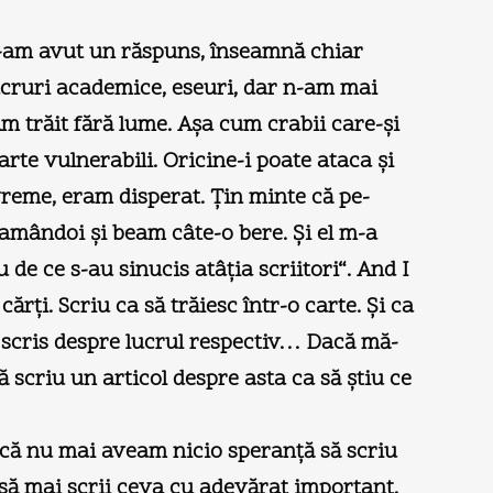
n-am avut un răspuns, înseamnă chiar
lucruri academice, eseuri, dar n-am mai
m trăit fără lume. Aşa cum crabii care-şi
rte vulnerabili. Oricine-i poate ataca şi
reme, eram disperat. Ţin minte că pe-
 amândoi şi beam câte-o bere. Şi el m-a
de ce s-au sinucis atâţia scriitori“. And I
rţi. Scriu ca să trăiesc într-o carte. Şi ca
 scris despre lucrul respectiv… Dacă mă-
 scriu un articol despre asta ca să ştiu ce
r că nu mai aveam nicio speranţă să scriu
i să mai scrii ceva cu adevărat important.