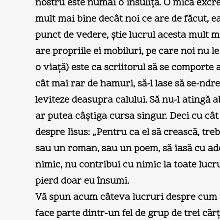
nostru este numai o insuliţă. O mică excre
mult mai bine decât noi ce are de făcut, ea
punct de vedere, ştie lucrul acesta mult 
are propriile ei mobiluri, pe care noi nu l
o viaţă) este ca scriitorul să se comporte 
cât mai rar de hamuri, să-l lase să se-ndre
leviteze deasupra calului. Să nu-l atingă a
ar putea câştiga cursa singur. Deci cu cât
despre Iisus: „Pentru ca el să crească, tre
sau un roman, sau un poem, să iasă cu ade
nimic, nu contribui cu nimic la toate lucru
pierd doar eu însumi.
Vă spun acum câteva lucruri despre cum am
face parte dintr-un fel de grup de trei căr