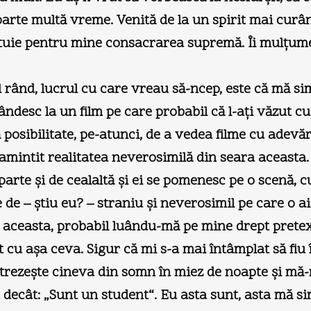
arte multă vreme. Venită de la un spirit mai curând
tuie pentru mine consacrarea supremă. Îi mulţumes
rând, lucrul cu care vreau să-ncep, este că mă sim
gândesc la un film pe care probabil că l-aţi văzut c
posibilitate, pe-atunci, de a vedea filme cu adevăr
amintit realitatea neverosimilă din seara aceasta. 
arte şi de cealaltă şi ei se pomenesc pe o scenă, cu 
e – ştiu eu? – straniu şi neverosimil pe care o ai 
a aceasta, probabil luându-mă pe mine drept prete
 cu aşa ceva. Sigur că mi s-a mai întâmplat să fiu 
trezeşte cineva din somn în miez de noapte şi mă-
 decât: „Sunt un student“. Eu asta sunt, asta mă si