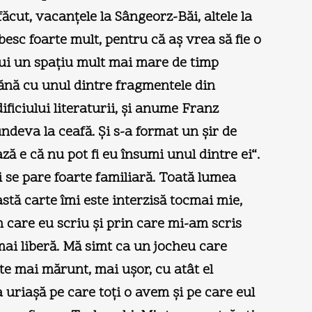
ăcut, vacanţele la Sângeorz-Băi, altele la
sc foarte mult, pentru că aş vrea să fie o
bui un spaţiu mult mai mare de timp
mănă cu unul dintre fragmentele din
ificiului literaturii, şi anume Franz
deva la ceafă. Şi s-a format un şir de
ă e că nu pot fi eu însumi unul dintre ei“.
i se pare foarte familiară. Toată lumea
astă carte îmi este interzisă tocmai mie,
 care eu scriu şi prin care mi-am scris
 mai liberă. Mă simt ca un jocheu care
te mai mărunt, mai uşor, cu atât el
a uriaşă pe care toţi o avem şi pe care eul