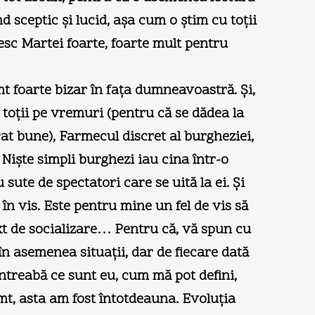
 sceptic şi lucid, aşa cum o ştim cu toţii
c Martei foarte, foarte mult pentru
t foarte bizar în faţa dumneavoastră. Şi,
u toţii pe vremuri (pentru că se dădea la
at bune), Farmecul discret al burgheziei,
Nişte simpli burghezi iau cina într-o
sute de spectatori care se uită la ei. Şi
în vis. Este pentru mine un fel de vis să
xt de socializare… Pentru că, vă spun cu
în asemenea situaţii, dar de fiecare dată
ntreabă ce sunt eu, cum mă pot defini,
mt, asta am fost întotdeauna. Evoluţia