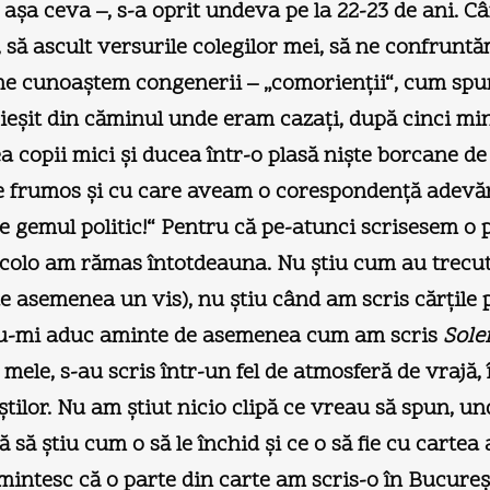
aşa ceva –, s-a oprit undeva pe la 22-23 de ani.
, să ascult versurile colegilor mei, să ne confruntă
să ne cunoaştem congenerii – „comorienţii“, cum 
 ieşit din căminul unde eram cazaţi, după cinci mi
 copii mici şi ducea într-o plasă nişte borcane de
e frumos şi cu care aveam o corespondenţă adevăra
e gemul politic!“ Pentru că pe-atunci scrisesem o
colo am rămas întotdeauna. Nu ştiu cum au trecut 
de asemenea un vis), nu ştiu când am scris cărţile
. Nu-mi aduc aminte de asemenea cum am scris
Sole
le mele, s-au scris într-un fel de atmosferă de vrajă,
tilor. Nu am ştiut nicio clipă ce vreau să spun, 
 să ştiu cum o să le închid şi ce o să fie cu cartea 
intesc că o parte din carte am scris-o în Bucureşti