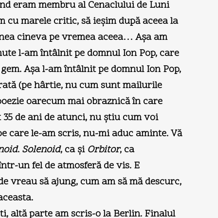
 Când eram membru al Cenaclului de Luni
m cu marele critic, să ieşim după aceea la
spunea cineva pe vremea aceea… Aşa am
nute l-am întâlnit pe domnul Ion Pop, care
 gem. Aşa l-am întâlnit pe domnul Ion Pop,
tă (pe hârtie, nu cum sunt mailurile
 poezie oarecum mai obraznică în care
35 de ani de atunci, nu ştiu cum voi
 pe care le-am scris, nu-mi aduc aminte. Vă
noid
.
Solenoid
, ca şi
Orbitor
, ca
 într-un fel de atmosferă de vis. E
unde vreau să ajung, cum am să mă descurc,
aceasta.
, altă parte am scris-o la Berlin. Finalul