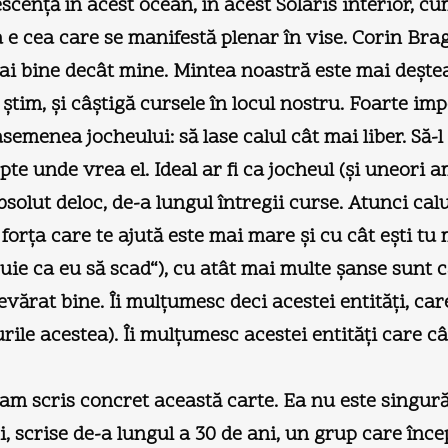
scenţă în acest ocean, în acest Solaris interior, cu
 e cea care se manifestă plenar în vise. Corin Brag
mai bine decât mine. Mintea noastră este mai deşte
e ştim, şi câştigă cursele în locul nostru. Foarte i
asemenea jocheului: să lase calul cât mai liber. Să-
pte unde vrea el. Ideal ar fi ca jocheul (şi uneori a
bsolut deloc, de-a lungul întregii curse. Atunci cal
 forţa care te ajută este mai mare şi cu cât eşti 
buie ca eu să scad“), cu atât mai multe şanse sunt 
vărat bine. Îi mulţumesc deci acestei entităţi, ca
rile acestea). Îi mulţumesc acestei entităţi care câ
 scris concret această carte. Ea nu este singură şi
ţi, scrise de-a lungul a 30 de ani, un grup care în