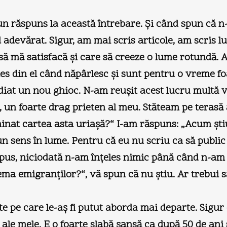
un răspuns la această întrebare. Şi când spun că 
 adevărat. Sigur, am mai scris articole, am scris 
să mă satisfacă şi care să creeze o lume rotundă. A
s din el când năpârlesc şi sunt pentru o vreme foa
iat un nou ghioc. N-am reuşit acest lucru multă v
, un foarte drag prieten al meu. Stăteam pe terasă
inat cartea asta uriaşă?“ I-am răspuns: „Acum ştiu 
 sens în lume. Pentru că eu nu scriu ca să public că
 spus, niciodată n-am înţeles nimic până când n-am
ma emigranţilor?“, vă spun că nu ştiu. Ar trebui să
te pe care le-aş fi putut aborda mai departe. Sigu
i ale mele. E o foarte slabă şansă ca după 50 de an