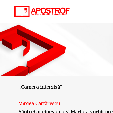
„Camera interzisă“
Mircea Cărtărescu
A întrebat cineva dacă Marta a vorbit prea