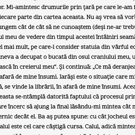
tor. Mi-amintesc drumurile prin ţară pe care le-am f
care parte din cartea aceasta. Nu aş vrea să vorbe
ajungem cât de cât să ne cunoaştem (deşi ne-ar tre
tul meu de vedere din timpul acestei întâlniri sea
el mai mult, pe care-l consider statuia din vârful ed
neva a decupat o bucată din osul craniului meu, un
scă în creierul meu“. Şi continuă: „Ce mă deranjeaz
 afară de mine însumi. Iarăşi este o situaţie care m
, se vinde la librării, în afară de mine însumi. Ace
asta se-ntâmplă datorită faptului că procesul prin
care încerc să ajung la final lăsându-mi mintea cât
rnic decât el. Ba aş putea spune: cu cât jocheul es
alul este cel care câştigă cursa. Calul, adică minte