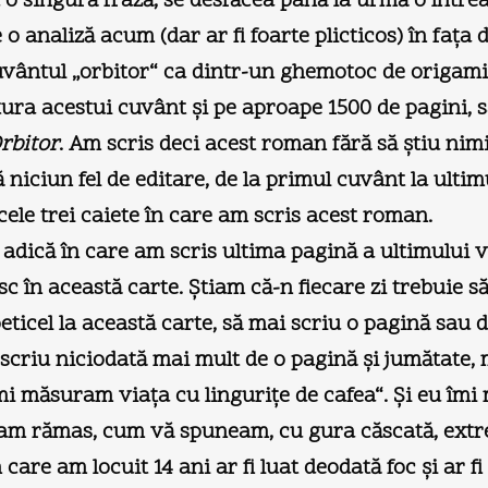
 o singură frază, se desfăcea până la urmă o într
e o analiză acum (dar ar fi foarte plicticos) în fa
vântul „orbitor“ ca dintr-un ghemotoc de origami, p
ra acestui cuvânt şi pe aproape 1500 de pagini, să
rbitor
. Am scris deci acest roman fără să ştiu nimic
 niciun fel de editare, de la primul cuvânt la ultim
ele trei caiete în care am scris acest roman.
, adică în care am scris ultima pagină a ultimului
sc în această carte. Ştiam că-n fiecare zi trebui
eticel la această carte, să mai scriu o pagină sau 
u scriu niciodată mai mult de o pagină şi jumătat
 „Îmi măsuram viaţa cu linguriţe de cafea“. Şi eu î
am rămas, cum vă spuneam, cu gura căscată, extrem 
 care am locuit 14 ani ar fi luat deodată foc şi ar f