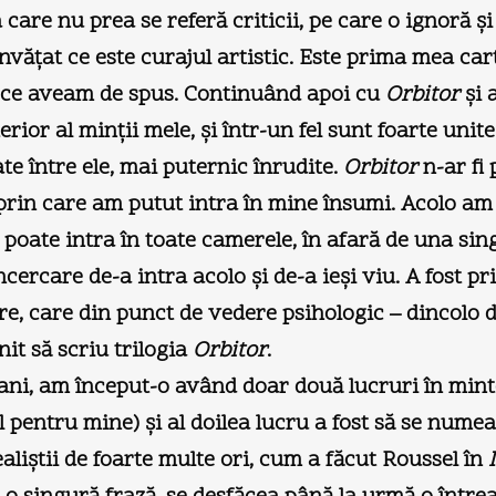
 care nu prea se referă criticii, pe care o ignoră 
văţat ce este curajul artistic. Este prima mea car
n ce aveam de spus. Continuând apoi cu
Orbitor
şi 
erior al minţii mele, şi într-un fel sunt foarte unit
e între ele, mai puternic înrudite.
Orbitor
n-ar fi 
l prin care am putut intra în mine însumi. Acolo am
 poate intra în toate camerele, în afară de una sin
ncercare de-a intra acolo şi de-a ieşi viu. A fost
, care din punct de vedere psihologic – dincolo de
t să scriu trilogia
Orbitor
.
ani, am început-o având doar două lucruri în minte:
l pentru mine) şi al doilea lucru a fost să se nume
aliştii de foarte multe ori, cum a făcut Roussel în