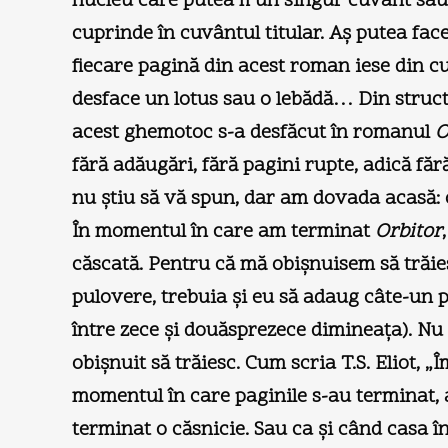
nucleu care putea fi un singur cuvânt sau
cuprinde în cuvântul titular. Aş putea fac
fiecare pagină din acest roman iese din cu
desface un lotus sau o lebădă… Din structu
acest ghemotoc s-a desfăcut în romanul
O
fără adăugări, fără pagini rupte, adică fără
nu ştiu să vă spun, dar am dovada acasă: c
În momentul în care am terminat
Orbitor
căscată. Pentru că mă obişnuisem să trăie
pulovere, trebuia şi eu să adaug câte-un p
între zece şi douăsprezece dimineaţa). N
obişnuit să trăiesc. Cum scria T.S. Eliot,
momentul în care paginile s-au terminat, 
terminat o căsnicie. Sau ca şi când casa în