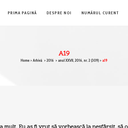
PRIMA PAGINĂ
DESPRE NOI
NUMĂRUL CURENT
A19
Home
>
Arhivă
>
2016
>
anul XXVII, 2016, nr. 2 (309)
>
a19
 mult. Eu aş fi vrut să vorbească la nesfârşit, să 