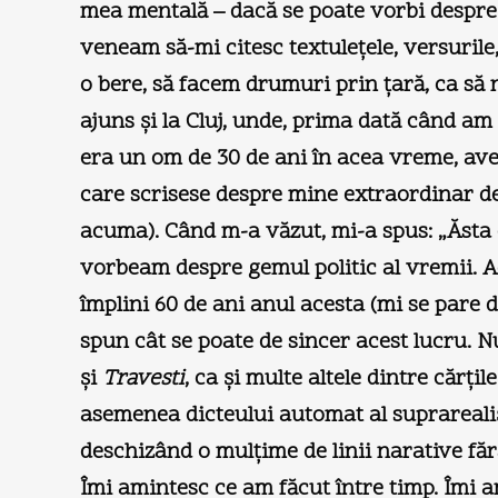
mea mentală – dacă se poate vorbi despre 
veneam să-mi citesc textuleţele, versurile
o bere, să facem drumuri prin ţară, ca 
ajuns şi la Cluj, unde, prima dată când am
era un om de 30 de ani în acea vreme, avea
care scrisese despre mine extraordinar d
acuma). Când m-a văzut, mi-a spus: „Ăsta 
vorbeam despre gemul politic al vremii. A
împlini 60 de ani anul acesta (mi se pare 
spun cât se poate de sincer acest lucru
şi
Travesti
, ca şi multe altele dintre cărţi
asemenea dicteului automat al suprarealiş
deschizând o mulţime de linii narative fără
Îmi amintesc ce am făcut între timp. Îmi am