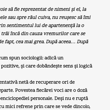
e să fie reprezentat de nimeni şi el, la
ele sau spre răul cuiva, nu reuşesc să îmi
in sentimentul lui de apartenenţă la o
trăi încă din cauza vremurilor care se
, de fapt, cea mai grea. După aceea… După
 cum spun sociologii: adică un
zitive, şi care dobândeşte sens şi logică
entativă netă de recuperare ori de
eparte. Povestea fiecărei voci are o doză
 enciclopediei personale. Deşi nu e ruptă
 cu mici refrene prin care se vede dincolo,