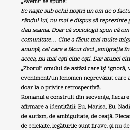
„Avem!“ se spune:
Se naşte sub ochii noştri un om de o factu
rândul lui, nu mai e dispus să reprezinte 
dau seama. Doar că sociologii spun că omu
comunitate… Cine a făcut mai multe migraţ
anunţă, cel care a făcut deci „emigraţia î
aceea, nu mai eşti cine eşti. Dar atunci ci
„Zborul“ omului de astăzi care îşi ignoră,
eveniment/un fenomen neprevăzut care are 
doar la o privire retrospectivă.
Romanul e construit din secvenţe, fiecare
afirmare a identităţii: Eu, Marisa, Eu, Nad
de autism, de ambiguitate, de ceaţă. Fieca
de celelalte, legăturile sunt firave, şi nu