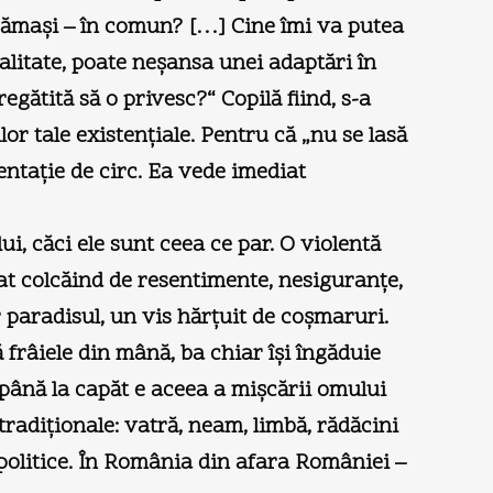
 rămaşi – în comun? […] Cine îmi va putea
alitate, poate neşansa unei adaptări în
gătită să o privesc?“ Copilă fiind, s-a
lor tale existenţiale. Pentru că „nu se lasă
entaţie de circ. Ea vede imediat
ui, căci ele sunt ceea ce par. O violentă
dat colcăind de resentimente, nesiguranţe,
r paradisul, un vis hărţuit de coşmaruri.
 frâiele din mână, ba chiar îşi îngăduie
până la capăt e aceea a mişcării omului
radiţionale: vatră, neam, limbă, rădăcini
opolitice. În România din afara României –