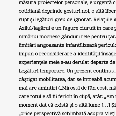
măsura proiectelor personale, e urgentă con
cotidiană deprinde gesturi noi, o altă libe
rupt şi legături greu de ignorat. Relaţiile 
Azilul/lagărul e un fagure ciuruit în care 
nimănui mocnesc gânduri rele pentru ţara d
limitări angoasante infantilizează pericu
impun o reconsiderare a identităţii însăş
experienţele mele s-au derulat departe de 
Legături temporare. Un prezent continuu. Î
câştigat mobilitatea, dar se întreabă acum, 
mai are amintiri („Mirosul de fân cosit mă 
care totul e să fii fericit în clipă, atât: 
moment dat că există şi o altă lume […] Şi-
„orice perspectivă schimbată asupra vieţii,