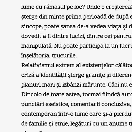
lume cu rămasul pe loc? Unde e creşterea?
şterge din minte prima perioadă de după em
sincope, poate şansa de-a vedea viaţa şi di
dovedit a fi dintre lucizi, dintre cei pentr
manipulată. Nu poate participa la un lucru
înşelătoria, trucurile.
Relativismul extrem al existenţelor călătoar
criză a identităţii şterge graniţe şi dife
planuri mari şi izbânzi mărunte. Căci nu e 
Dincolo de toate astea, tocmai fiindcă aut
punctări eseistice, comentarii concluzive
contemporan într-o lume care şi-a pierdut 
de familie şi etnie, legături cu un anume 