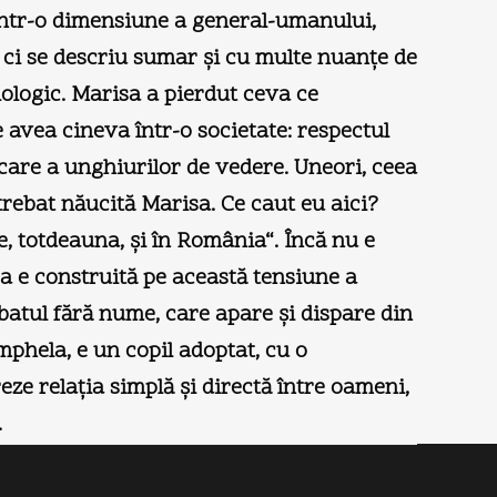
 într-o dimensiune a general-umanului,
i, ci se descriu sumar şi cu multe nuanţe de
iologic. Marisa a pierdut ceva ce
e avea cineva într-o societate: respectul
ficare a unghiurilor de vedere. Uneori, ceea
trebat năucită Marisa. Ce caut eu aici?
mele, totdeauna, şi în România“. Încă nu e
ea e construită pe această tensiune a
batul fără nume, care apare şi dispare din
amphela, e un copil adoptat, cu o
ze relaţia simplă şi directă între oameni,
.