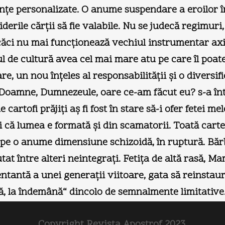
nuanţe personalizate. O anume suspendare a eroilor
iderile cărţii să fie valabile. Nu se judecă regimur
, căci nu mai funcţionează vechiul instrumentar ax
ul de cultură avea cel mai mare atu pe care îl poat
are, un nou înţeles al responsabilităţii şi o diversi
: „Doamne, Dumnezeule, oare ce-am făcut eu? s-a în
de cartofi prăjiţi aş fi fost în stare să-i ofer fetei 
ti că lumea e formată şi din scamatorii. Toată cart
e, pe o anume dimensiune schizoidă, în ruptură. Băr
tat între alteri neintegraţi. Fetiţa de altă rasă, M
tantă a unei generaţii viitoare, gata să reinstaure
că, la îndemână“ dincolo de semnalmente limitative
Copyright Revista Apostrof 2023.