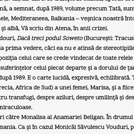
ă, a semnat, după 1989, volume precum Tată, sunte
mele, Mediteraneea, Balkania – veşnica noastră î
şi albă, Vă scriu din Atena, în anii crizei.
douri,
Dacă treci podul Soweto
(Bucureşti: Tracus A
la prima vedere, căci ea nu e atinsă de stereotipii
ziţia celui care se crede vindecat de toate relele ţ
suferinţelor celui plecat departe şi a dorului de ţar
upă 1989. E o carte lucidă, expresivă, echilibrată
cia, Africa de Sud) a unei femei, Marisa, şi a fiic
ru transfugi, despre aziluri, despre umilinţă şi de
 miraculoase.
i către Monalisa al Anamariei Beligan. În drumul s
mania. Ca şi în cazul Monicăi Săvulescu Vouduri, p