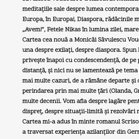
meditaţiile sale despre lumea contemporan
Europa, în Europa!, Diaspora, rădăcinile 
„Avem!“, Fetele Nikas în lumina zilei, mare 
Cartea cea nouă a Monicăi Săvulescu Vou
una despre exilaţi, despre diaspora. Spun 
priveşte înapoi cu condescendenţă, de pe po
distanţă, şi nici nu se lamentează pe tema 
mai multe cazuri, de a rămâne departe şi d
perindarea prin mai multe ţări (Olanda, Gre
multe decenii. Vom afla despre lagăre pent
dispreţ, despre situaţii-limită şi rezolvări
Cartea mi-a adus în minte romanul Scrisor
a traversat experienţa azilanţilor din Ger