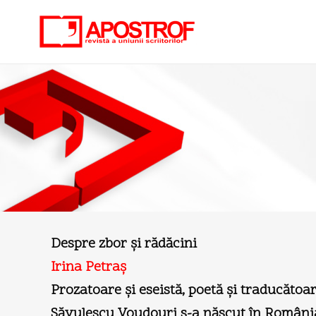
Despre zbor şi rădăcini
Irina Petraş
Prozatoare şi eseistă, poetă şi traducătoar
Săvulescu Voudouri s-a născut în România (