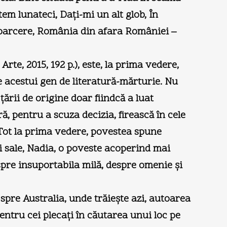
m lunateci, Daţi-mi un alt glob, În
ntoarcere, România din afara României –
rte, 2015, 192 p.), este, la prima vedere,
le acestui gen de literatură-mărturie. Nu
ării de origine doar fiindcă a luat
ă, pentru a scuza decizia, firească în cele
. Tot la prima vedere, povestea spune
ei sale, Nadia, o poveste acoperind mai
spre insuportabila milă, despre omenie şi
pre Australia, unde trăieşte azi, autoarea
entru cei plecaţi în căutarea unui loc pe