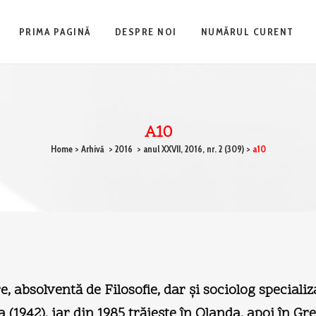
PRIMA PAGINĂ
DESPRE NOI
NUMĂRUL CURENT
A10
Home
>
Arhivă
>
2016
>
anul XXVII, 2016, nr. 2 (309)
>
a10
e, absolventă de Filosofie, dar şi sociolog speciali
1942), iar din 1985 trăieşte în Olanda, apoi în Gre