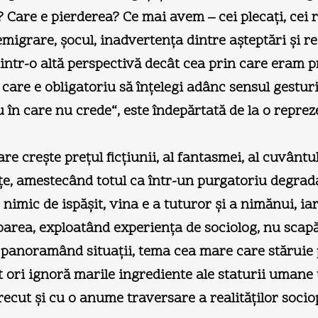
 Care e pierderea? Ce mai avem – cei plecaţi, cei
igrare, şocul, inadvertenţa dintre aşteptări şi re
ntr-o altă perspectivă decât cea prin care eram pre
u care e obligatoriu să înţelegi adânc sensul gesturi
 în care nu crede“, este îndepărtată de la o reprez
e creşte preţul ficţiunii, al fantasmei, al cuvântul
renţe, amestecând totul ca într-un purgatoriu degra
nimic de ispăşit, vina e a tuturor şi a nimănui, ia
oarea, exploatând experienţa de sociolog, nu scapă
, panoramând situaţii, tema cea mare care stăruie 
ori ignoră marile ingrediente ale staturii umane t
trecut şi cu o anume traversare a realităţilor soci