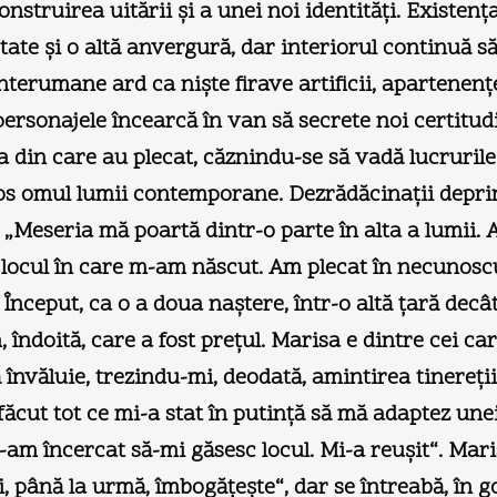
struirea uitării şi a unei noi identităţi. Existenţ
rtate şi o altă anvergură, dar interiorul continuă s
interumane ard ca nişte firave artificii, apartenenţ
personajele încearcă în van să secrete noi certitud
in care au plecat, căznindu-se să vadă lucrurile bu
los omul lumii contemporane. Dezrădăcinaţii deprin
i: „Meseria mă poartă dintr-o parte în alta a lumi
locul în care m-am născut. Am plecat în necunoscut
nceput, ca o a doua naştere, într-o altă ţară decâ
îndoită, care a fost preţul. Marisa e dintre cei care
învăluie, trezindu-mi, deodată, amintirea tinereţii“
„Am făcut tot ce mi-a stat în putinţă să mă adaptez u
am încercat să-mi găsesc locul. Mi-a reuşit“. Marisa,
 până la urmă, îmbogăţeşte“, dar se întreabă, în go