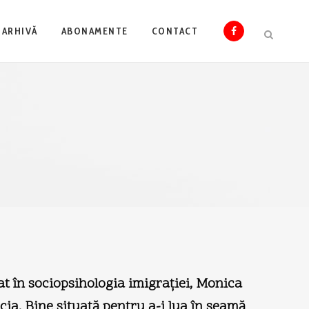
ARHIVĂ
ABONAMENTE
CONTACT
zat în sociopsihologia imigraţiei, Monica
cia. Bine situată pentru a-i lua în seamă