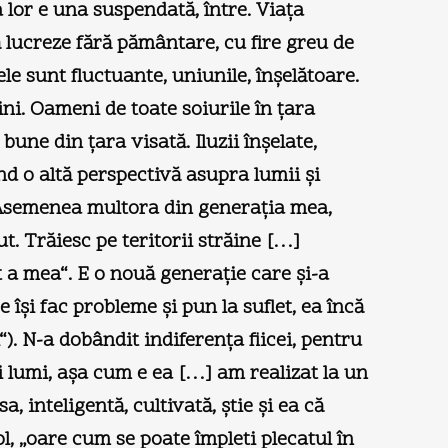
a lor e una suspendată, între. Viaţa
ă lucreze fără pământare, cu fire greu de
ele sunt fluctuante, uniunile, înşelătoare.
ini. Oameni de toate soiurile în ţara
ne din ţara visată. Iluzii înşelate,
d o altă perspectivă asupra lumii şi
i. Asemenea multora din generaţia mea,
. Trăiesc pe teritorii străine […]
t a mea“. E o nouă generaţie care şi-a
 îşi fac probleme şi pun la suflet, ea încă
). N-a dobândit indiferenţa fiicei, pentru
nei lumi, aşa cum e ea […] am realizat la un
 inteligentă, cultivată, ştie şi ea că
l, „oare cum se poate împleti plecatul în