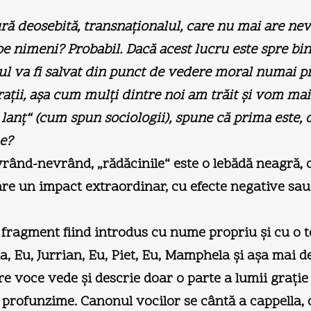
ră deosebită, transnaţionalul, care nu mai are nevoi
pe nimeni? Probabil. Dacă acest lucru este spre bin
l va fi salvat din punct de vedere moral numai pr
ii, aşa cum mulţi dintre noi am trăit şi vom mai 
n lanţ“ (cum spun sociologii), spune că prima este
ne?
 vrând-nevrând, „rădăcinile“ este o lebădă neagră,
un impact extraordinar, cu efecte negative sau po
 fragment fiind introdus cu nume propriu şi cu o t
ia, Eu, Jurrian, Eu, Piet, Eu, Mamphela şi aşa mai d
re voce vede şi descrie doar o parte a lumii graţie
 de profunzime. Canonul vocilor se cântă a cappella,