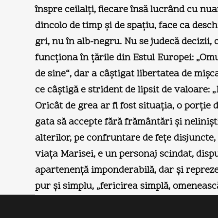
înspre ceilalţi, fiecare însă lucrând cu 
dincolo de timp şi de spaţiu, face ca desch
gri, nu în alb-negru. Nu se judecă decizii
funcţiona în ţările din Estul Europei: „Om
de sine“, dar a câştigat libertatea de mişc
ce câştigă e strident de lipsit de valoare
Oricât de grea ar fi fost situaţia, o porţie 
gata să accepte fără frământări şi neliniş
alterilor, pe confruntare de feţe disjunct
viaţa Marisei, e un personaj scindat, dispu
apartenenţă imponderabilă, dar şi reprezen
pur şi simplu, „fericirea simplă, omeneas