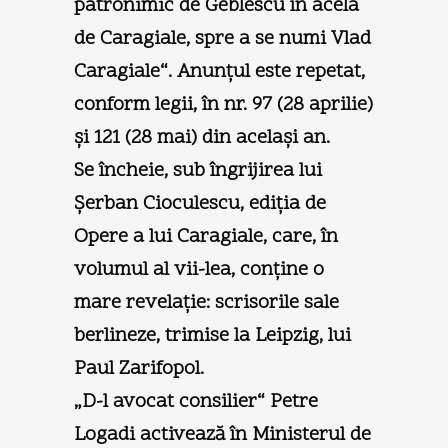
patronimic de Geblescu în acela
de Caragiale, spre a se numi Vlad
Caragiale“. Anunţul este repetat,
conform legii, în nr. 97 (28 aprilie)
şi 121 (28 mai) din acelaşi an.
Se încheie, sub îngrijirea lui
Şerban Cioculescu, ediţia de
Opere a lui Caragiale, care, în
volumul al vii-lea, conţine o
mare revelaţie: scrisorile sale
berlineze, trimise la Leipzig, lui
Paul Zarifopol.
„D-l avocat consilier“ Petre
Logadi activează în Ministerul de