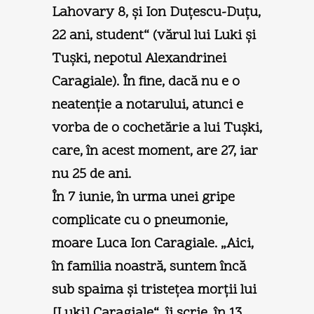
Lahovary 8, şi Ion Duţescu-Duţu,
22 ani, student“ (vărul lui Luki şi
Tuşki, nepotul Alexandrinei
Caragiale). În fine, dacă nu e o
neatenţie a notarului, atunci e
vorba de o cochetărie a lui Tuşki,
care, în acest moment, are 27, iar
nu 25 de ani.
În 7 iunie, în urma unei gripe
complicate cu o pneumonie,
moare Luca Ion Caragiale. „Aici,
în familia noastră, suntem încă
sub spaima şi tristeţea morţii lui
[Luki] Caragiale“, îi scrie, în 13