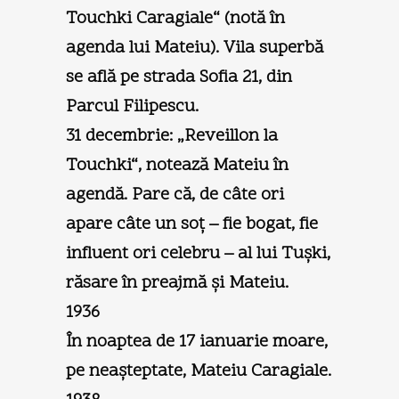
Touchki Caragiale“ (notă în
agenda lui Mateiu). Vila superbă
se află pe strada Sofia 21, din
Parcul Filipescu.
31 decembrie: „Reveillon la
Touchki“, notează Mateiu în
agendă. Pare că, de câte ori
apare câte un soţ – fie bogat, fie
influent ori celebru – al lui Tuşki,
răsare în preajmă şi Mateiu.
1936
În noaptea de 17 ianuarie moare,
pe neaşteptate, Mateiu Caragiale.