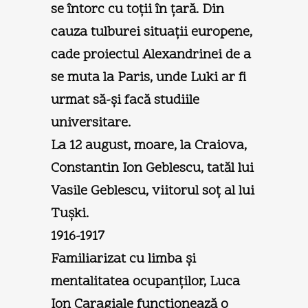
se întorc cu toţii în ţară. Din
cauza tulburei situaţii europene,
cade proiectul Alexandrinei de a
se muta la Paris, unde Luki ar fi
urmat să-şi facă studiile
universitare.
La 12 august, moare, la Craiova,
Constantin Ion Geblescu, tatăl lui
Vasile Geblescu, viitorul soţ al lui
Tuşki.
1916-1917
Familiarizat cu limba şi
mentalitatea ocupanţilor, Luca
Ion Caragiale funcţionează o