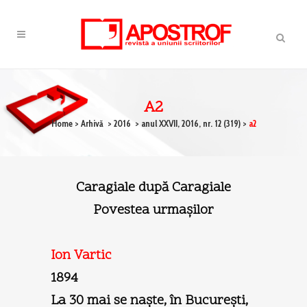
A2
Home
>
Arhivă
>
2016
>
anul XXVII, 2016, nr. 12 (319)
>
a2
Caragiale după Caragiale
Povestea urmaşilor
Ion Vartic
1894
La 30 mai se naşte, în Bucureşti,