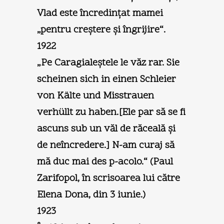
Vlad este încredinţat mamei
„pentru creştere şi îngrijire“.
1922
„Pe Caragialeştele le văz rar. Sie
scheinen sich in einen Schleier
von Kälte und Misstrauen
verhüllt zu haben.[Ele par să se fi
ascuns sub un văl de răceală şi
de neîncredere.] N-am curaj să
mă duc mai des p-acolo.“ (Paul
Zarifopol, în scrisoarea lui către
Elena Dona, din 3 iunie.)
1923