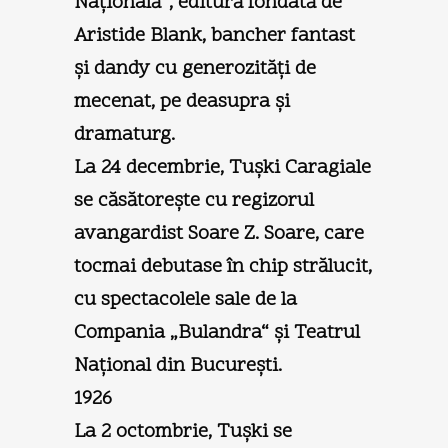
Naţională“, editură fondată de
Aristide Blank, bancher fantast
şi dandy cu generozităţi de
mecenat, pe deasupra şi
dramaturg.
La 24 decembrie, Tuşki Caragiale
se căsătoreşte cu regizorul
avangardist Soare Z. Soare, care
tocmai debutase în chip strălucit,
cu spectacolele sale de la
Compania „Bulandra“ şi Teatrul
Naţional din Bucureşti.
1926
La 2 octombrie, Tuşki se