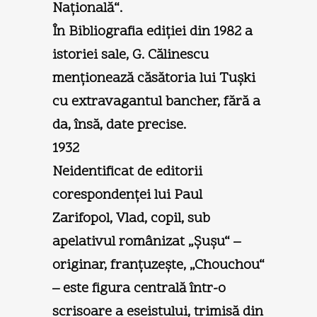
Naţională“.
În Bibliografia ediţiei din 1982 a
istoriei sale, G. Călinescu
menţionează căsătoria lui Tuşki
cu extravagantul bancher, fără a
da, însă, date precise.
1932
Neidentificat de editorii
corespondenţei lui Paul
Zarifopol, Vlad, copil, sub
apelativul românizat „Şuşu“ –
originar, franţuzeşte, „Chouchou“
– este figura centrală într-o
scrisoare a eseistului, trimisă din