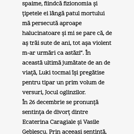
spaime, fiindcă fizionomia şi
ţipetele ei lângă patul mortului
mă persecută aproape
halucinatoare şi mi se pare că, de
aş trăi sute de ani, tot aşa violent
m-ar urmări ca astăzi“. În
această ultimă jumătate de an de
viaţă, Luki tocmai îşi pregătise
pentru tipar un prim volum de
versuri, Jocul oglinzilor.
În 26 decembrie se pronunţă
sentinţa de divorţ dintre
Ecaterina Caragiale şi Vasile
Geblescu. Prin aceeaşi sentinţă,