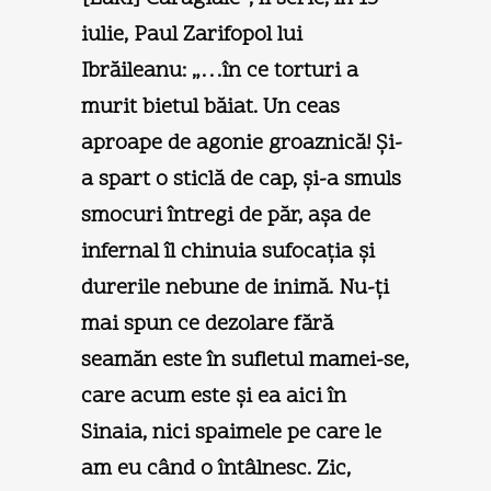
iulie, Paul Zarifopol lui
Ibrăileanu: „…în ce torturi a
murit bietul băiat. Un ceas
aproape de agonie groaznică! Şi-
a spart o sticlă de cap, şi-a smuls
smocuri întregi de păr, aşa de
infernal îl chinuia sufocaţia şi
durerile nebune de inimă. Nu-ţi
mai spun ce dezolare fără
seamăn este în sufletul mamei-se,
care acum este şi ea aici în
Sinaia, nici spaimele pe care le
am eu când o întâlnesc. Zic,