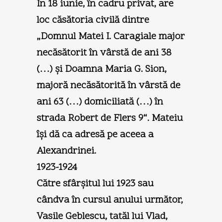
În 18 iunie, în cadru privat, are
loc căsătoria civilă dintre
„Domnul Matei I. Caragiale major
necăsătorit în vârstă de ani 38
(…) şi Doamna Maria G. Sion,
majoră necăsătorită în vârstă de
ani 63 (…) domiciliată (…) în
strada Robert de Flers 9“. Mateiu
îşi dă ca adresă pe aceea a
Alexandrinei.
1923-1924
Către sfârşitul lui 1923 sau
cândva în cursul anului următor,
Vasile Geblescu, tatăl lui Vlad,