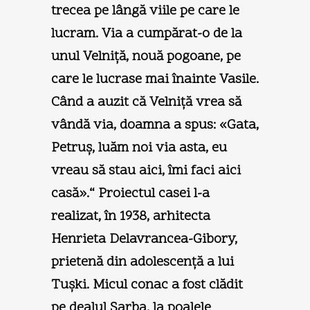
trecea pe lângă viile pe care le
lucram. Via a cumpărat-o de la
unul Velniţă, nouă pogoane, pe
care le lucrase mai înainte Vasile.
Când a auzit că Velniţă vrea să
vândă via, doamna a spus: «Gata,
Petruş, luăm noi via asta, eu
vreau să stau aici, îmi faci aici
casă».“ Proiectul casei l-a
realizat, în 1938, arhitecta
Henrieta Delavrancea-Gibory,
prietenă din adolescenţă a lui
Tuşki. Micul conac a fost clădit
pe dealul Şarba, la poalele