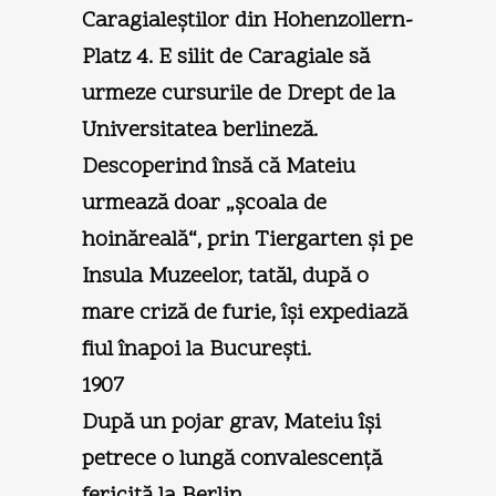
Caragialeştilor din Hohenzollern-
Platz 4. E silit de Caragiale să
urmeze cursurile de Drept de la
Universitatea berlineză.
Descoperind însă că Mateiu
urmează doar „şcoala de
hoinăreală“, prin Tiergarten şi pe
Insula Muzeelor, tatăl, după o
mare criză de furie, îşi expediază
fiul înapoi la Bucureşti.
1907
După un pojar grav, Mateiu îşi
petrece o lungă convalescenţă
fericită la Berlin.