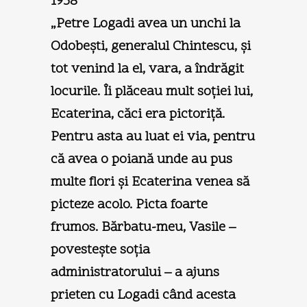
1938
„Petre Logadi avea un unchi la
Odobeşti, generalul Chintescu, şi
tot venind la el, vara, a îndrăgit
locurile. Îi plăceau mult soţiei lui,
Ecaterina, căci era pictoriţă.
Pentru asta au luat ei via, pentru
că avea o poiană unde au pus
multe flori şi Ecaterina venea să
picteze acolo. Picta foarte
frumos. Bărbatu-meu, Vasile –
povesteşte soţia
administratorului – a ajuns
prieten cu Logadi când acesta