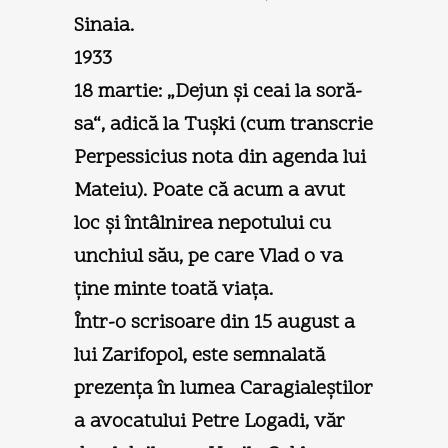
Sinaia.
1933
18 martie: „Dejun şi ceai la soră-
sa“, adică la Tuşki (cum transcrie
Perpessicius nota din agenda lui
Mateiu). Poate că acum a avut
loc şi întâlnirea nepotului cu
unchiul său, pe care Vlad o va
ţine minte toată viaţa.
Într-o scrisoare din 15 august a
lui Zarifopol, este semnalată
prezenţa în lumea Caragialeştilor
a avocatului Petre Logadi, văr