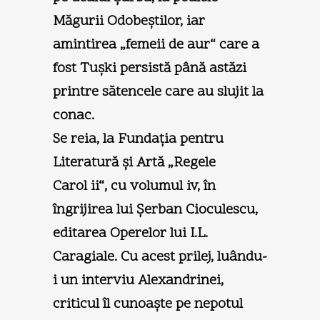
Măgurii Odobeştilor, iar
amintirea „femeii de aur“ care a
fost Tuşki persistă până astăzi
printre sătencele care au slujit la
conac.
Se reia, la Fundaţia pentru
Literatură şi Artă „Regele
Carol ii“, cu volumul iv, în
îngrijirea lui Şerban Cioculescu,
editarea Operelor lui I.L.
Caragiale. Cu acest prilej, luându-
i un interviu Alexandrinei,
criticul îl cunoaşte pe nepotul