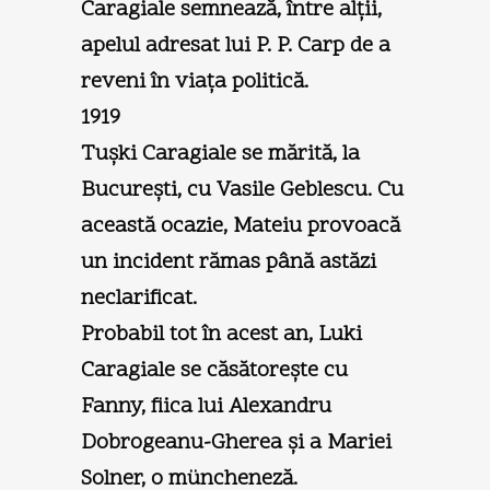
Caragiale semnează, între alţii,
apelul adresat lui P. P. Carp de a
reveni în viaţa politică.
1919
Tuşki Caragiale se mărită, la
Bucureşti, cu Vasile Geblescu. Cu
această ocazie, Mateiu provoacă
un incident rămas până astăzi
neclarificat.
Probabil tot în acest an, Luki
Caragiale se căsătoreşte cu
Fanny, fiica lui Alexandru
Dobrogeanu-Gherea şi a Mariei
Solner, o müncheneză.