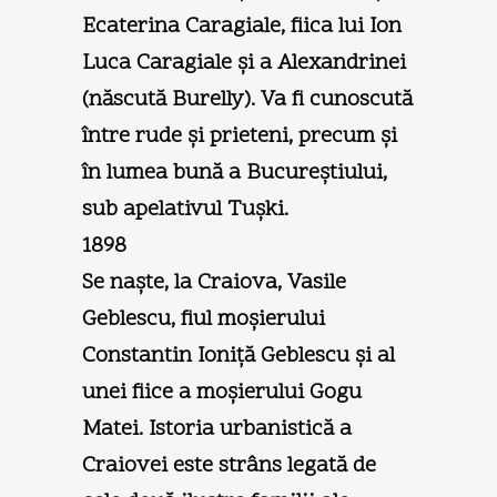
Ecaterina Caragiale, fiica lui Ion
Luca Caragiale şi a Alexandrinei
(născută Burelly). Va fi cunoscută
între rude şi prieteni, precum şi
în lumea bună a Bucureştiului,
sub apelativul Tuşki.
1898
Se naşte, la Craiova, Vasile
Geblescu, fiul moşierului
Constantin Ioniţă Geblescu şi al
unei fiice a moşierului Gogu
Matei. Istoria urbanistică a
Craiovei este strâns legată de