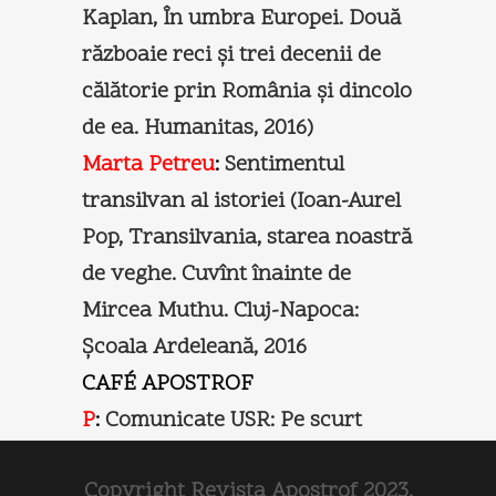
Kaplan, În umbra Europei. Două
războaie reci şi trei decenii de
călătorie prin România şi dincolo
de ea. Humanitas, 2016)
Marta Petreu
:
Sentimentul
transilvan al istoriei (Ioan-Aurel
Pop, Transilvania, starea noastră
de veghe. Cuvînt înainte de
Mircea Muthu. Cluj-Napoca:
Şcoala Ardeleană, 2016
CAFÉ APOSTROF
P
:
Comunicate USR: Pe scurt
Copyright Revista Apostrof 2023.