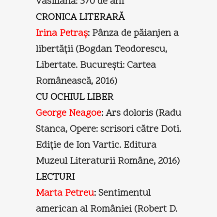
vasiliană: 370 de ani
CRONICA LITERARĂ
Irina Petraş
:
Pânza de păianjen a
libertăţii (Bogdan Teodorescu,
Libertate. Bucureşti: Cartea
Românească, 2016)
CU OCHIUL LIBER
George Neagoe
:
Ars doloris (Radu
Stanca, Opere: scrisori către Doti.
Ediție de Ion Vartic. Editura
Muzeul Literaturii Române, 2016)
LECTURI
Marta Petreu
:
Sentimentul
american al României (Robert D.