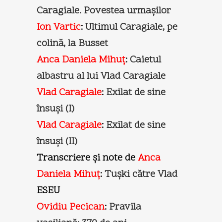
Caragiale. Povestea urmașilor
Ion Vartic
:
Ultimul Caragiale, pe
colină, la Busset
Anca Daniela Mihuț
:
Caietul
albastru al lui Vlad Caragiale
Vlad Caragiale
:
Exilat de sine
însuşi (I)
Vlad Caragiale
:
Exilat de sine
însuşi (II)
Transcriere și note de
Anca
Daniela Mihuț
:
Tuşki către Vlad
ESEU
Ovidiu Pecican
:
Pravila