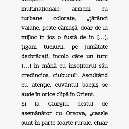
multinaţionale: armeni cu
turbane colorate, „ţărănci
valahe, peste cămaşă, doar de la
mijloc în jos o fustă de in […],
ţigani tuciurii, pe jumătate
dezbrăcaţi, încolo câte un turc
[…] în mână cu însoţitorul său
credincios, ciubucul“. Ascultând
cu atenţie, cuvântul bacşiş se
aude în orice clipă în Orient.
Şi la Giurgiu, destul de
asemănător cu Orşova, „casele
sunt în parte foarte rurale, chiar