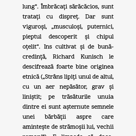
lung“. Îmbrăcaţi sărăcăcios, sunt
trataţi cu dispreţ. Dar sunt
viguroşi, „musculoşi, puternici,
pieptul descoperit şi chipul
oţelit“. Ins cultivat şi de bună-
credinţă, Richard Kunisch le
descifrează foarte bine originea
etnică („Strâns lipiţi unul de altul,
cu un aer nepăsător, grav şi
liniştit; pe trăsăturile unuia
dintre ei sunt aşternute semnele
unei bărbăţii aspre care
aminteşte de strămoşii lui, vechii