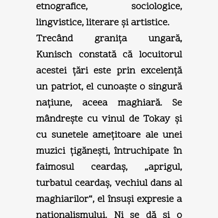
etnografice, sociologice,
lingvistice, literare şi artistice.
Trecând graniţa ungară,
Kunisch constată că locuitorul
acestei ţări este prin excelenţă
un patriot, el cunoaşte o singură
naţiune, aceea maghiară. Se
mândreşte cu vinul de Tokay şi
cu sunetele ameţitoare ale unei
muzici ţigăneşti, întruchipate în
faimosul ceardaş, „aprigul,
turbatul ceardaş, vechiul dans al
maghiarilor“, el însuşi expresie a
naţionalismului. Ni se dă şi o