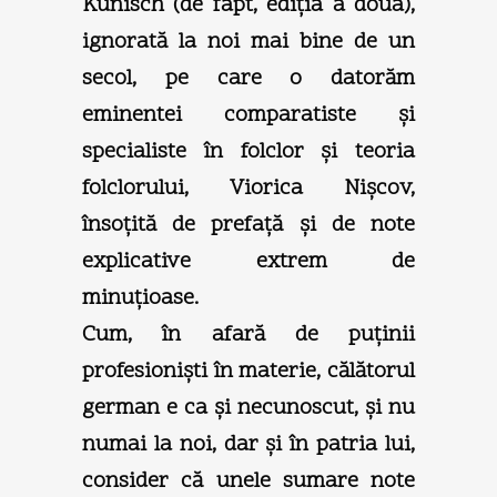
Kunisch (de fapt, ediţia a doua),
ignorată la noi mai bine de un
secol, pe care o datorăm
eminentei comparatiste şi
specialiste în folclor şi teoria
folclorului, Viorica Nişcov,
însoţită de prefaţă şi de note
explicative extrem de
minuţioase.
Cum, în afară de puţinii
profesionişti în materie, călătorul
german e ca şi necunoscut, şi nu
numai la noi, dar şi în patria lui,
consider că unele sumare note