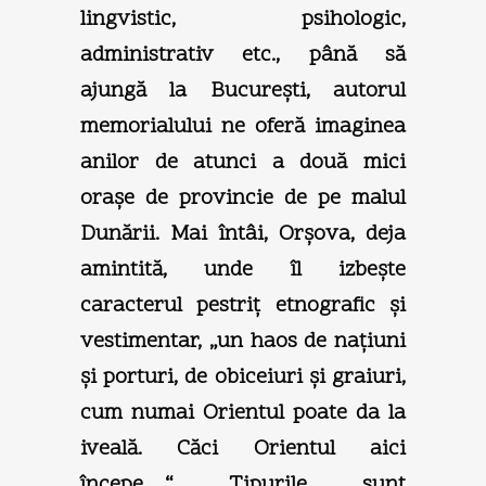
lingvistic, psihologic,
administrativ etc., până să
ajungă la Bucureşti, autorul
memorialului ne oferă imaginea
anilor de atunci a două mici
oraşe de provincie de pe malul
Dunării. Mai întâi, Orşova, deja
amintită, unde îl izbeşte
caracterul pestriţ etnografic şi
vestimentar, „un haos de naţiuni
şi porturi, de obiceiuri şi graiuri,
cum numai Orientul poate da la
iveală. Căci Orientul aici
începe…“ Tipurile sunt