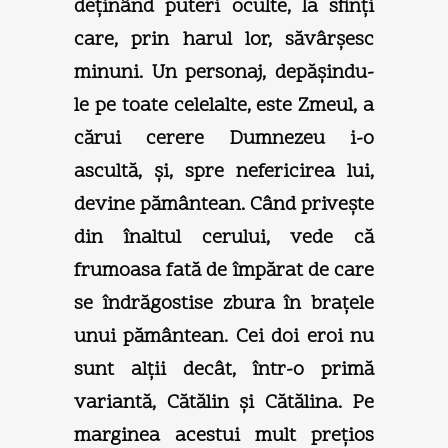
deţinând puteri oculte, la sfinţi
care, prin harul lor, săvârşesc
minuni. Un personaj, depăşindu-
le pe toate celelalte, este Zmeul, a
cărui cerere Dumnezeu i-o
ascultă, şi, spre nefericirea lui,
devine pământean. Când priveşte
din înaltul cerului, vede că
frumoasa fată de împărat de care
se îndrăgostise zbura în braţele
unui pământean. Cei doi eroi nu
sunt alţii decât, într-o primă
variantă, Cătălin şi Cătălina. Pe
marginea acestui mult preţios