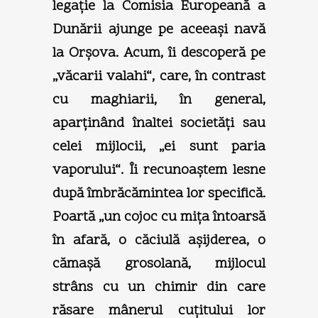
legaţie la Comisia Europeană a
Dunării ajunge pe aceeaşi navă
la Orşova. Acum, îi descoperă pe
„văcarii valahi“, care, în contrast
cu maghiarii, în general,
aparţinând înaltei societăţi sau
celei mijlocii, „ei sunt paria
vaporului“. Îi recunoaştem lesne
după îmbrăcămintea lor specifică.
Poartă „un cojoc cu miţa întoarsă
în afară, o căciulă aşijderea, o
cămaşă grosolană, mijlocul
strâns cu un chimir din care
răsare mânerul cuţitului lor