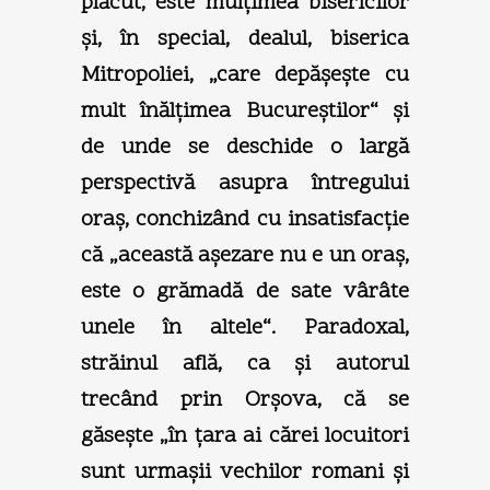
plăcut, este mulţimea bisericilor
şi, în special, dealul, biserica
Mitropoliei, „care depăşeşte cu
mult înălţimea Bucureştilor“ şi
de unde se deschide o largă
perspectivă asupra întregului
oraş, conchizând cu insatisfacţie
că „această aşezare nu e un oraş,
este o grămadă de sate vârâte
unele în altele“. Paradoxal,
străinul află, ca şi autorul
trecând prin Orşova, că se
găseşte „în ţara ai cărei locuitori
sunt urmaşii vechilor romani şi