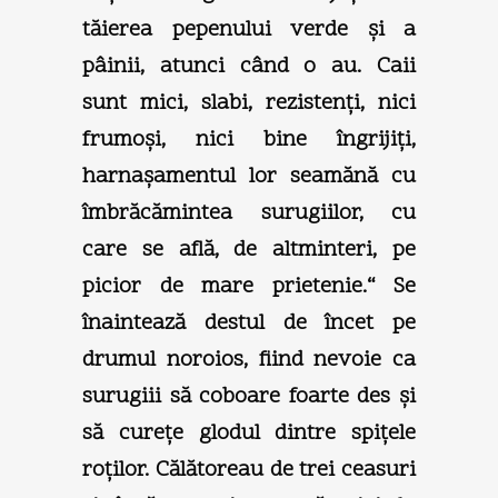
tăierea pepenului verde şi a
pâinii, atunci când o au. Caii
sunt mici, slabi, rezistenţi, nici
frumoşi, nici bine îngrijiţi,
harnaşamentul lor seamănă cu
îmbrăcămintea surugiilor, cu
care se află, de altminteri, pe
picior de mare prietenie.“ Se
înaintează destul de încet pe
drumul noroios, fiind nevoie ca
surugiii să coboare foarte des şi
să cureţe glodul dintre spiţele
roţilor. Călătoreau de trei ceasuri