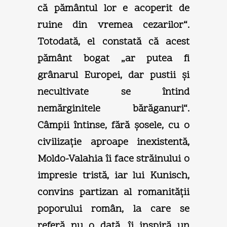
că pământul lor e acoperit de
ruine din vremea cezarilor“.
Totodată, el constată că acest
pământ bogat „ar putea fi
grânarul Europei, dar pustii şi
necultivate se întind
nemărginitele bărăganuri“.
Câmpii întinse, fără şosele, cu o
civilizaţie aproape inexistentă,
Moldo-Valahia îi face străinului o
impresie tristă, iar lui Kunisch,
convins partizan al romanităţii
poporului român, la care se
referă nu o dată, îi inspiră un