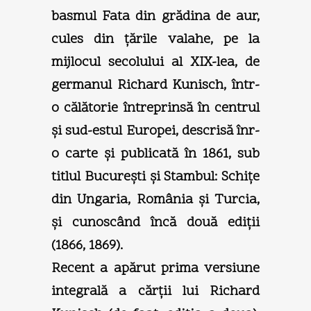
basmul Fata din grădina de aur,
cules din ţările valahe, pe la
mijlocul secolului al XIX-lea, de
germanul Richard Kunisch, într-
o călătorie întreprinsă în centrul
şi sud-estul Europei, descrisă înr-
o carte şi publicată în 1861, sub
titlul Bucureşti şi Stambul: Schiţe
din Ungaria, România şi Turcia,
şi cunoscând încă două ediţii
(1866, 1869).
Recent a apărut prima versiune
integrală a cărţii lui Richard