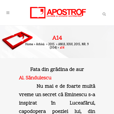
A14
Home
>
Arhivă
>
2015
>
ANUL XXVI, 2015, NR. 9
(304)
>
a14
Fata din grădina de aur
Al. Săndulescu
Nu mai e de foarte multă
vreme un secret că Eminescu s-a
inspirat în Luceafărul,
capodopera poeziei lui, din