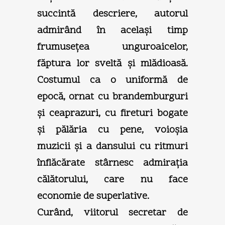
succintă descriere, autorul
admirând în acelaşi timp
frumuseţea unguroaicelor,
făptura lor sveltă şi mlădioasă.
Costumul ca o uniformă de
epocă, ornat cu brandemburguri
şi ceaprazuri, cu fireturi bogate
şi pălăria cu pene, voioşia
muzicii şi a dansului cu ritmuri
înflăcărate stârnesc admiraţia
călătorului, care nu face
economie de superlative.
Curând, viitorul secretar de