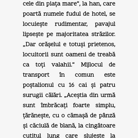
cele din piaţa mare“, la han, care
poartă numele fudul de hotel, se
locuieşte rudimentar, pavajul
lipseşte pe majoritatea străzilor.
„Dar orăşelul e totuşi prietenos,
locuitorii sunt oameni de treabă
ca toţi valahii.“ Mijlocul de
transport în comun este
poştalionul cu 16 cai şi patru
surugii călări. „Aceştia din urmă
sunt îmbrăcaţi foarte simplu,
ţărăneşte, cu o cămaşă de pânză
şi căciulă de blană, la cingătoare
cuţitul lung care slujeşte la