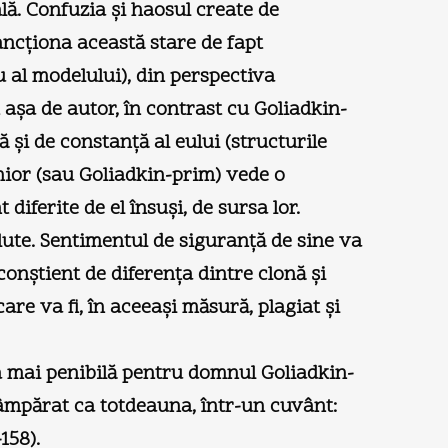
lă. Confuzia şi haosul create de
sancţiona această stare de fapt
 al modelului), din perspectiva
 aşa de autor, în contrast cu Goliadkin-
 şi de constanţă al eului (structurile
senior (sau Goliadkin-prim) vede o
iferite de el însuşi, de sursa lor.
lute. Sentimentul de siguranţă de sine va
 conştient de diferenţa dintre clonă şi
care va fi, în aceeaşi măsură, plagiat şi
ea mai penibilă pentru domnul Goliadkin-
âmpărat ca totdeauna, într-un cuvânt:
158).