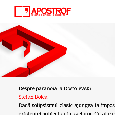
Despre paranoia la Dostoievski
Ştefan Bolea
Dacă solipsismul clasic ajungea la imposi
existenţei subiectului cugetător. Cu alte 