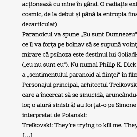
acţionează cu mine în gând. O radiaţie ex
cosmic, de la debut şi până la entropia fin
dezarticulat)
Paranoicul va spune „Eu sunt Dumnezeu“, 
ce îl va forţa pe bolnav să se supună voinţ
mirare că psihoza este destinul lui Goliadki
(„eu nu sunt eu“). Nu numai Philip K. Dick
a „sentimentului paranoid al fiinţei“ în f
Personajul principal, arhitectul Trelkovsk
care a încercat să se sinucidă, aruncându-
lor, o alură sinistră) au forţat-o pe Simo
interpretat de Polanski:
Trelkovski: They’re trying to kill me. They
[…]