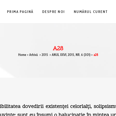
PRIMA PAGINĂ
DESPRE NOI
NUMĂRUL CURENT
A28
Home
>
Arhivă
>
2015
>
ANUL XXVI, 2015, NR. 6 (301)
>
a28
bilitatea dovedirii existenţei celorlalţi, solipsi
cuvinte: sunt eu însumi o halucinaţie în mintea un