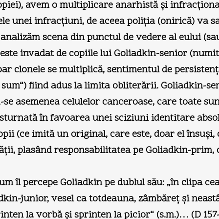
piei), avem o multiplicare anarhistă şi infracţiona
le unei infracţiuni, de aceea poliţia (onirică) va 
analizăm scena din punctul de vedere al eului (sau
este invadat de copiile lui Goliadkin-senior (numit
ar clonele se multiplică, sentimentul de persistenţă
i sum“) fiind adus la limita obliterării. Goliadkin-
se asemenea celulelor canceroase, care toate sunt d
sturnată în favoarea unei sciziuni identitare abso
opii (ce imită un original, care este, doar el însuşi,
tăţii, plasând responsabilitatea pe Goliadkin-prim, 
um îl percepe Goliadkin pe dublul său: „în clipa c
kin-junior, vesel ca totdeauna, zâmbăreţ şi neast
rinten la vorbă şi sprinten la picior“ (s.m.)… (D 157-