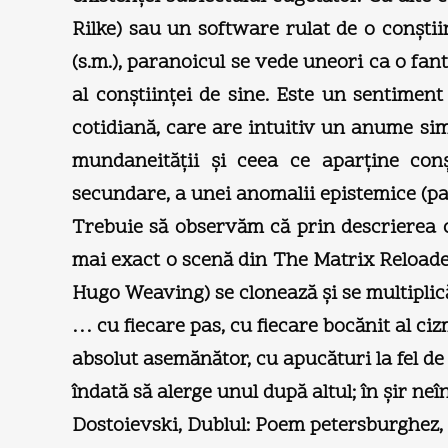
Rilke) sau un software rulat de o conşti
(s.m.), paranoicul se vede uneori ca o fan
al conştiinţei de sine. Este un sentiment
cotidiană, care are intuitiv un anume simţ
mundaneităţii şi ceea ce aparţine conşt
secundare, a unei anomalii epistemice (pa
Trebuie să observăm că prin descrierea c
mai exact o scenă din The Matrix Reloaded
Hugo Weaving) se clonează şi se multiplic
… cu fiecare pas, cu fiecare bocănit al ci
absolut asemănător, cu apucături la fel de 
îndată să alerge unul după altul; în şir n
Dostoievski, Dublul: Poem petersburghez, t