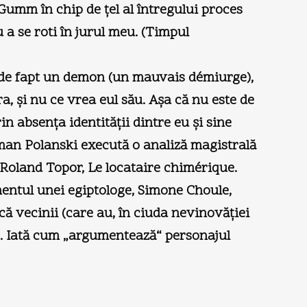
Gumm în chip de ţel al întregului proces
u a se roti în jurul meu. (Timpul
 de fapt un demon (un mauvais démiurge),
a, şi nu ce vrea eul său. Aşa că nu este de
in absenţa identităţii dintre eu şi sine
oman Polanski execută o analiză magistrală
i Roland Topor, Le locataire chimérique.
amentul unei egiptologe, Simone Choule,
ă vecinii (care au, în ciuda nevinovăţiei
ze. Iată cum „argumentează“ personajul