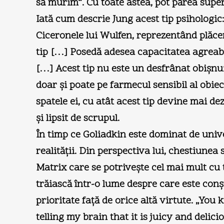
să murim“. Cu toate astea, pot părea superf
Iată cum descrie Jung acest tip psihologic:
Ciceronele lui Wulfen, reprezentând plăcer
tip […] Posedă adesea capacitatea agreabilă
[…] Acest tip nu este un desfrânat obişnui
doar şi poate pe farmecul sensibil al obie
spatele ei, cu atât acest tip devine mai dez
şi lipsit de scrupul.
În timp ce Goliadkin este dominat de unive
realităţii. Din perspectiva lui, chestiunea
Matrix care se potriveşte cel mai mult cu 
trăiască într-o lume despre care este conş
prioritate faţă de orice altă virtute. „You
telling my brain that it is juicy and deli