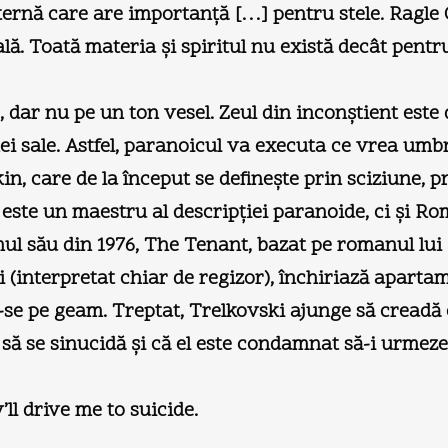
ternă care are importanţă […] pentru stele. Ragle 
ală. Toată materia şi spiritul nu există decât pentr
dar nu pe un ton vesel. Zeul din inconştient este
ei sale. Astfel, paranoicul va executa ce vrea umbr
n, care de la început se defineşte prin sciziune, pr
 este un maestru al descripţiei paranoide, ci şi R
ilmul său din 1976, The Tenant, bazat pe romanul lu
i (interpretat chiar de regizor), închiriază apart
se pe geam. Treptat, Trelkovski ajunge să creadă c
ne să se sinucidă şi că el este condamnat să-i urme
’ll drive me to suicide.