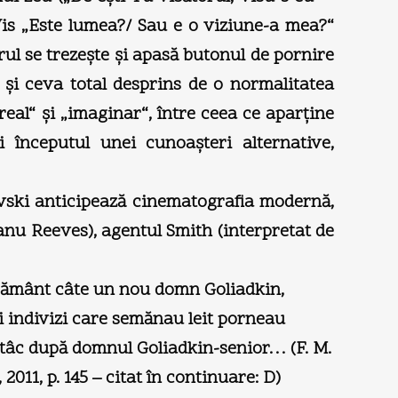
Vis „Este lumea?/ Sau e o viziune-a mea?“
rul se trezeşte şi apasă butonul de pornire
ă şi ceva total desprins de o normalitatea
real“ şi „imaginar“, între ceea ce aparţine
i începutul unei cunoaşteri alternative,
evski anticipează cinematografia modernă,
anu Reeves), agentul Smith (interpretat de
n pământ câte un nou domn Goliadkin,
şti indivizi care semănau leit porneau
şontâc după domnul Goliadkin-senior… (F. M.
011, p. 145 – citat în continuare: D)