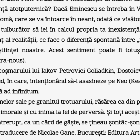
inţă atotputernică? Dacă Eminescu se întreba în 
tomă, care se va întoarce în neant, odată ce visăto
 tulburător să iei în calcul propria ta inexistenţ
 al realităţii, ce face o diferenţă spontană între „
iinţei noastre. Acest sentiment poate fi totuş
ra-nous).
oşmarului lui Iakov Petrovici Goliadkin, Dostoi
, în care, intenţionând să-l asasineze pe Neo (Ke
ă ad infinitum.
zmelor sale pe granitul trotuarului, răsărea ca di
imorale şi cu inima la fel de perversă. Şi toţi ace
eîntrerupt, ca un cârd de gâşte, se ţineau şontâc-
raducere de Nicolae Gane, Bucureşti: Editura Art, 2