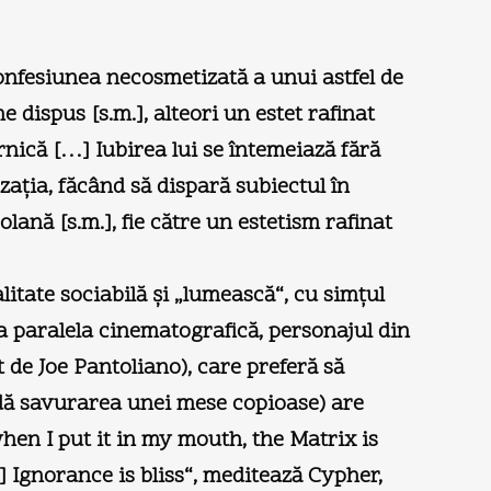
confesiunea necosmetizată a unui astfel de
 dispus [s.m.], alteori un estet rafinat
rnică […] Iubirea lui se întemeiază fără
aţia, făcând să dispară subiectul în
olană [s.m.], fie către un estetism rafinat
itate sociabilă şi „lumească“, cu simţul
nua paralela cinematografică, personajul din
 de Joe Pantoliano), care preferă să
ildă savurarea unei mese copioase) are
when I put it in my mouth, the Matrix is
] Ignorance is bliss“, meditează Cypher,