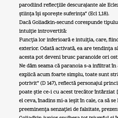
parodiind reflecţiile descurajante ale Ecle
ştiinţa îşi sporeşte suferinţa“ (Ecl 1,18).
Dacă Goliadkin-secund corespunde tipului 
intuiţie introvertită:
Funcţia lor inferioară e intuiţia, care, fi
exterior. Odată activată, ea are tendinţa 
acesta pot deveni brusc paranoide ori osti
Ne dăm seama că paranoia s-a infiltrat în a
explică acum foarte simplu, toate sunt strâ
potrivit“ (D 147), reflectă personajul prin
poate ştie ce-i cu acest trecător întârziat
el ceva, înadins mi-a ieşit în cale, ca să 
preeminenţa senzaţiei de falsitate, prezen