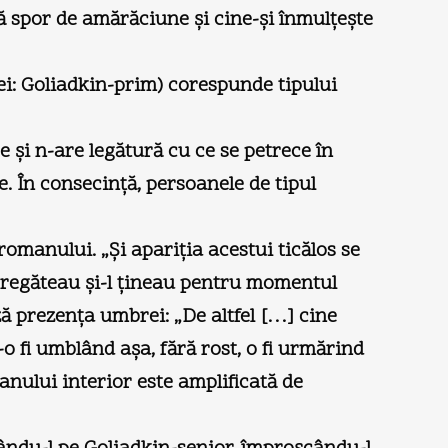
stă spor de amărăciune şi cine-şi înmulţeşte
i: Goliadkin-prim) corespunde tipului
e şi n-are legătură cu ce se petrece în
e. În consecinţă, persoanele de tipul
romanului. „Şi apariţia acestui ticălos se
l pregăteau şi-l ţineau pentru momentul
ză prezenţa umbrei: „De altfel […] cine
-o fi umblând aşa, fără rost, o fi urmărind
manului interior este amplificată de