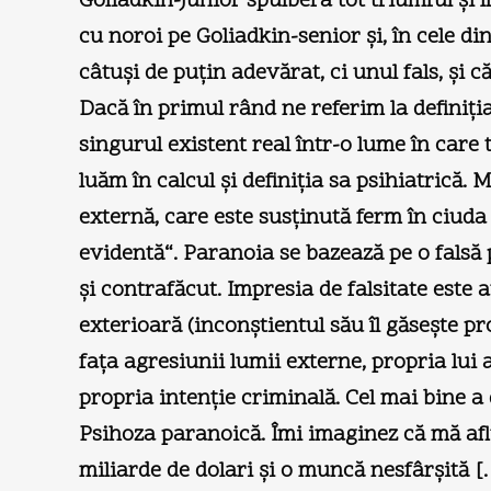
Goliadkin-junior spulbera tot triumful şi 
cu noroi pe Goliadkin-senior şi, în cele d
câtuşi de puţin adevărat, ci unul fals, şi c
Dacă în primul rând ne referim la definiţia 
singurul existent real într-o lume în care t
luăm în calcul şi definiţia sa psihiatrică.
externă, care este susţinută ferm în ciuda 
evidentă“. Paranoia se bazează pe o falsă p
şi contrafăcut. Impresia de falsitate este 
exterioară (inconştientul său îl găseşte p
faţa agresiunii lumii externe, propria lui
propria intenţie criminală. Cel mai bine a
Psihoza paranoică. Îmi imaginez că mă afl
miliarde de dolari şi o muncă nesfârşită 