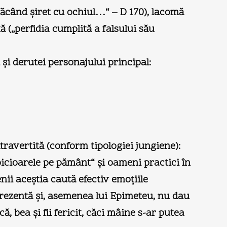
făcând şiret cu ochiul…“ – D 170), lacomă
ă („perfidia cumplită a falsului său
 şi derutei personajului principal:
ravertită (conform tipologiei jungiene):
picioarele pe pământ“ şi oameni practici în
nii aceştia caută efectiv emoţiile
 prezentă şi, asemenea lui Epimeteu, nu dau
, bea şi fii fericit, căci mâine s-ar putea