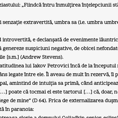
ziastului: „Fiindcă întru înmulţirea înţelepciunii 
senzaţie extravertită, umbra sa (i.e. umbra umbre
ind introvertită, e declanşată de evenimente lăuntric
să genereze suspiciuni negative, de obicei nefondat
le [s.m.] (Andrew Stevens).
titudinea lui Iakov Petrovici încă de la începutul 
ns legate între ele. Îl aveau de mult în rezervă, î
cipal, amintind de intuiţia sa primă, când anticipea
 […] poate că tocmai el este tartorul […] că, doar, n
se lege de mine“ (D 64). Frica de externalizarea duş
tă în paranoia: