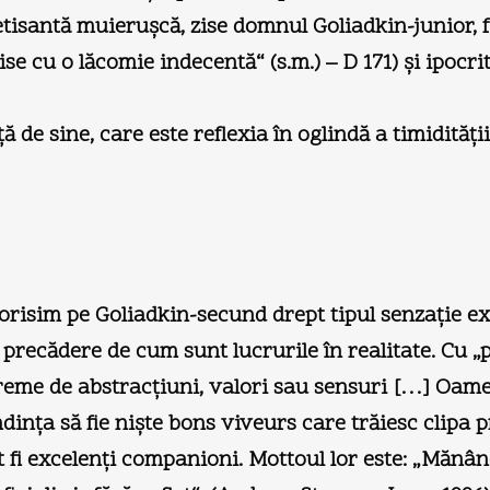
tisantă muieruşcă, zise domnul Goliadkin-junior, 
se cu o lăcomie indecentă“ (s.m.) – D 171) şi ipocrit
de sine, care este reflexia în oglindă a timidităţii
risim pe Goliadkin-secund drept tipul senzaţie ext
 precădere de cum sunt lucrurile în realitate. Cu „
 vreme de abstracţiuni, valori sau sensuri […] Oame
ndinţa să fie nişte bons viveurs care trăiesc clipa
t fi excelenţi companioni. Mottoul lor este: „Mănâncă