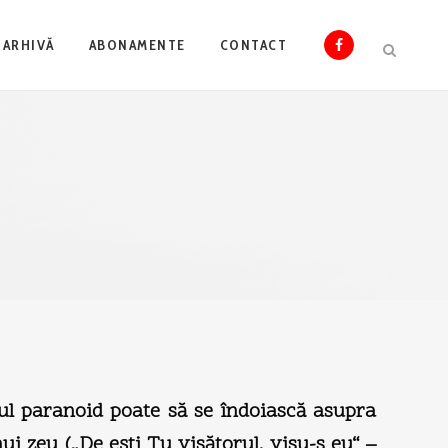
ARHIVĂ
ABONAMENTE
CONTACT
smul paranoid poate să se îndoiască asupra
ui zeu („De eşti Tu visătorul, visu-s eu“ –