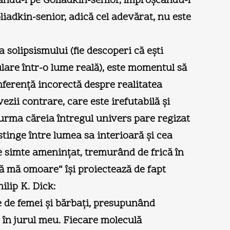
sându-l pe Goliadkin-senior, împroşcându-l
iadkin-senior, adică cel adevărat, nu este
a solipsismului (fie descoperi că eşti
imulare într-o lume reală), este momentul să
inferenţă incorectă despre realitatea
ezii contrare, care este irefutabilă şi
n urma căreia întregul univers pare regizat
stinge între lumea sa interioară şi cea
se simte ameninţat, tremurând de frică în
să mă omoare“ îşi proiectează de fapt
ilip K. Dick:
e de femei şi bărbaţi, presupunând
 în jurul meu. Fiecare moleculă