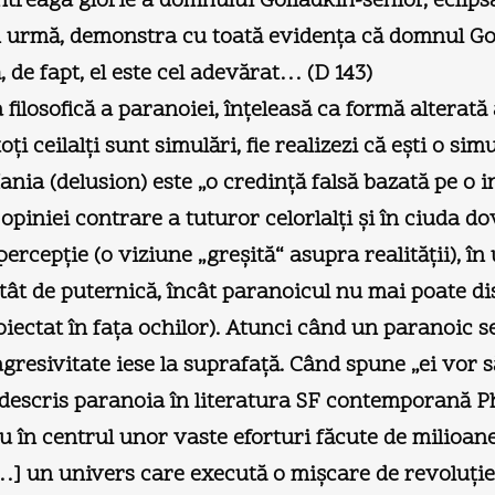
întreaga glorie a domnului Goliadkin-senior, eclip
in urmă, demonstra cu toată evidenţa că domnul Gol
ă, de fapt, el este cel adevărat… (D 143)
filosofică a paranoiei, înţeleasă ca formă alterată 
oţi ceilalţi sunt simulări, fie realizezi că eşti o s
 Mania (delusion) este „o credinţă falsă bazată pe o 
opiniei contrare a tuturor celorlalţi şi în ciuda dov
ercepţie (o viziune „greşită“ asupra realităţii), î
atât de puternică, încât paranoicul nu mai poate di
roiectat în faţa ochilor). Atunci când un paranoic 
 agresivitate iese la suprafaţă. Când spune „ei vor 
 descris paranoia în literatura SF contemporană Ph
u în centrul unor vaste eforturi făcute de milioan
[…] un univers care execută o mişcare de revoluţie