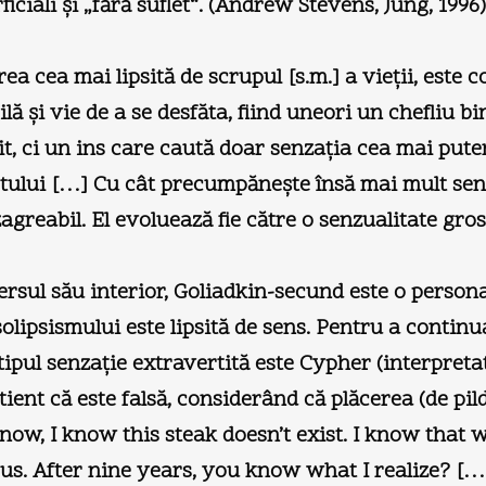
iciali şi „fără suflet“. (Andrew Stevens, Jung, 1996)
ea cea mai lipsită de scrupul [s.m.] a vieţii, este 
 şi vie de a se desfăta, fiind uneori un chefliu bine
t, ci un ins care caută doar senzaţia cea mai pute
ctului […] Cu cât precumpăneşte însă mai mult senz
agreabil. El evoluează fie către o senzualitate gros
rsul său interior, Goliadkin-secund este o personal
 solipsismului este lipsită de sens. Pentru a conti
tipul senzaţie extravertită este Cypher (interpretat
tient că este falsă, considerând că plăcerea (de p
 know, I know this steak doesn’t exist. I know that 
cious. After nine years, you know what I realize? […