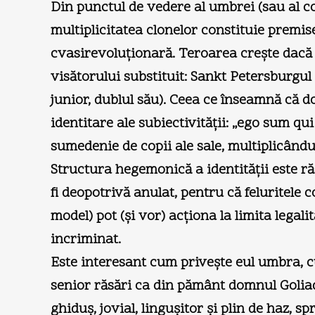
Din punctul de vedere al umbrei (sau al co
multiplicitatea clonelor constituie premise
cvasirevoluţionară. Teroarea creşte dacă 
visătorului substituit: Sankt Petersburgul 
junior, dublul său). Ceea ce înseamnă că do
identitare ale subiectivităţii: „ego sum qu
sumedenie de copii ale sale, multiplicându-
Structura hegemonică a identităţii este ră
fi deopotrivă anulat, pentru că feluritele c
model) pot (şi vor) acţiona la limita legali
incriminat.
Este interesant cum priveşte eul umbra, c
senior răsări ca din pământ domnul Goliad
ghiduş, jovial, linguşitor şi plin de haz, sp