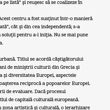
e listă“ şi reuşesc să se coalizeze în
cest centru a fost susţinut într-o manieră
zată“, cât şi din cea independentă; s-a
 soluţii pentru a-l iniţia. Nu se mai pune
a.
urbană. Titlul se acordă câştigătorului
i de miniştrii culturii din Grecia şi
 şi diversitatea Europei, aspectele
unoaşterea reciprocă a popoarelor Europei.
erii de evaluare. Dacă procesul
tlul de capitală culturală europeană.
 zona artistică şi culturală, o ierarhizare