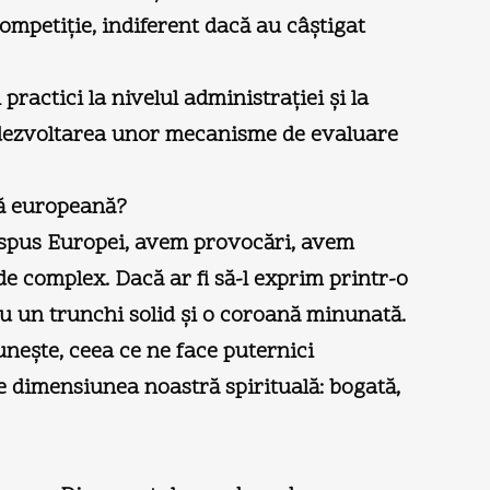
competiţie, indiferent dacă au câştigat
ractici la nivelul administraţiei şi la
tă, dezvoltarea unor mecanisme de evaluare
ală europeană?
de spus Europei, avem provocări, avem
de complex. Dacă ar fi să-l exprim printr-o
cu un trunchi solid şi o coroană minunată.
uneşte, ceea ce ne face puternici
e dimensiunea noastră spirituală: bogată,