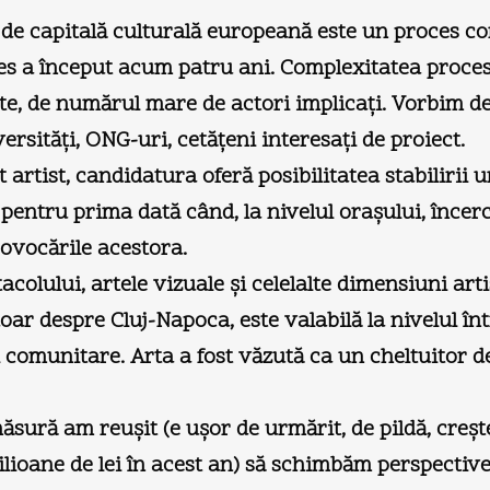
 de capitală culturală europeană este un proces c
ces a început acum patru ani. Complexitatea procesu
te, de numărul mare de actori implicaţi. Vorbim des
ersităţi, ONG-uri, cetăţeni interesaţi de proiect.
alt artist, candidatura oferă posibilitatea stabiliri
 pentru prima dată când, la nivelul oraşului, înce
rovocările acestora.
acolului, artele vizuale şi celelalte dimensiuni art
r despre Cluj-Napoca, este valabilă la nivelul între
i comunitare. Arta a fost văzută ca un cheltuitor
sură am reuşit (e uşor de urmărit, de pildă, creşte
ilioane de lei în acest an) să schimbăm perspective