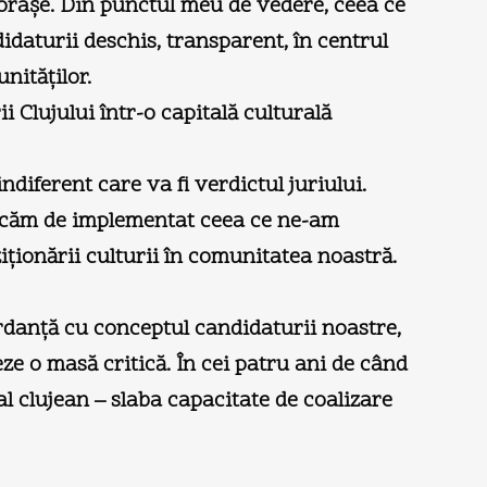
te oraşe. Din punctul meu de vedere, ceea ce
idaturii deschis, transparent, în centrul
nităţilor.
 Clujului într-o capitală culturală
ndiferent care va fi verdictul juriului.
pucăm de implementat ceea ce ne-am
ţionării culturii în comunitatea noastră.
ncordanţă cu conceptul candidaturii noastre,
ze o masă critică. În cei patru ani de când
l clujean – slaba capacitate de coalizare