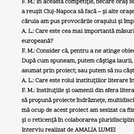
F. M.: În această competiţie, fiecare oraş 
a reuşit Cluj-Napoca să facă – şi alte ora
căruia am pus provocările oraşului şi împli
A. L.: Care este cea mai importantă măsură
europeană?
F. M.: Consider că, pentru a ne atinge obiec
După cum spuneam, putem câştiga laurii, 
asumat prin proiect; sau putem să nu câşt
A. L.: Care este rolul instituţiilor literare
F. M.: Instituţiile şi oamenii din sfera lit
să propună proiecte îndrăzneţe, multidisci
mă ocup de acest proiect am sesizat ca fii
şi o reticenţă în colaborarea pluridiscipli
Interviu realizat de AMALIA LUMEI