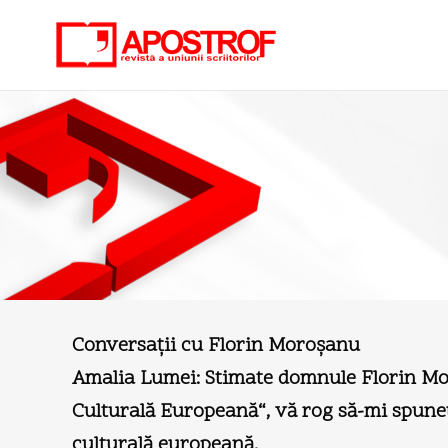
Conversaţii cu Florin Moroşanu
Amalia Lumei: Stimate domnule Florin Moro
Culturală Europeană“, vă rog să-mi spuneţi 
culturală europeană.