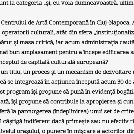
t la categoria „şi, cu voia dumneavoastră, ultima p
a Centrului de Artă Contemporană în Cluj-Napoca. A
e operatorii culturali, atât din sfera „instituţionali
părut şi masa critică, iar acum administraţia caută
l mai bun amplasament pentru a începe edificarea s
onceptul de capitală culturală europeană?
e un titlu, un proces şi un mecanism de dezvoltare 
ă se integrează în acţiunea începută acum 30 de an
st program îşi propune să pună în evidenţă bogăţia
dată, îşi propune să contribuie la apropierea şi c
eră la parcurgerea (îndeplinirea) unui set de crit
l câştigă indiferent dacă primeşte sau nu efectiv ti
ivelul oraşului, o punere în mişcare a actorilor din