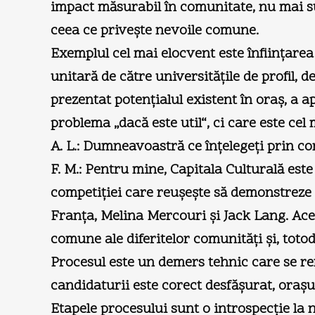
impact măsurabil în comunitate, nu mai sun
ceea ce priveşte nevoile comune.
Exemplul cel mai elocvent este înfiinţare
unitară de către universităţile de profil, d
prezentat potenţialul existent în oraş, a a
problema „dacă este util“, ci care este ce
A. L.: Dumneavoastră ce înţelegeţi prin c
F. M.: Pentru mine, Capitala Culturală est
competiţiei care reuşeşte să demonstreze c
Franţa, Melina Mercouri şi Jack Lang. Ace
comune ale diferitelor comunităţi şi, toto
Procesul este un demers tehnic care se ref
candidaturii este corect desfăşurat, oraşu
Etapele procesului sunt o introspecţie la n