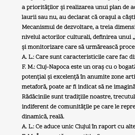
a priorităţilor şi realizarea unui plan de 
laurii sau nu, au declarat că oraşul a câştig
Mecanismul de dezvoltare, a treia dimensiu
nivelul actorilor culturali, definirea unui
şi monitorizare care să urmărească proce
A. L.: Care sunt caracteristicile care fac 
F. M.: Cluj-Napoca este un oraş cu o bogat
potenţial şi excelenţă în anumite zone art
metaforă, poate ar fi indicat să ne imagi
Rădăcinile sunt tradiţiile noastre, trecut
indiferent de comunităţile pe care le repr
dinamică, reală.
A. L.: Ce aduce unic Clujul în raport cu al