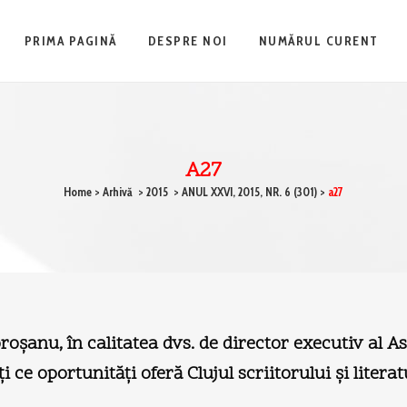
PRIMA PAGINĂ
DESPRE NOI
NUMĂRUL CURENT
A27
Home
>
Arhivă
>
2015
>
ANUL XXVI, 2015, NR. 6 (301)
>
a27
şanu, în calitatea dvs. de director executiv al As
ce oportunităţi oferă Clujul scriitorului şi litera