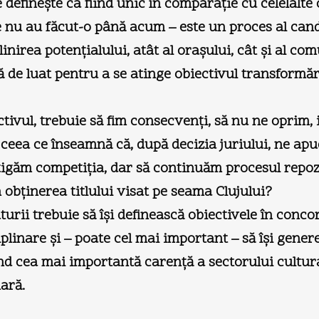
se defineşte ca fiind unic în comparaţie cu celelal
şe nu au făcut-o până acum – este un proces al cand
nirea potenţialului, atât al oraşului, cât şi al comu
 de luat pentru a se atinge obiectivul transformării
tivul, trebuie să fim consecvenţi, să nu ne oprim, i
ceea ce înseamnă că, după decizia juriului, ne a
igăm competiţia, dar să continuăm procesul repozi
 în obţinerea titlului visat pe seama Clujului?
eraturii trebuie să îşi definească obiectivele în co
plinare şi – poate cel mai important – să îşi genere
nd cea mai importantă carenţă a sectorului cultura
nară.