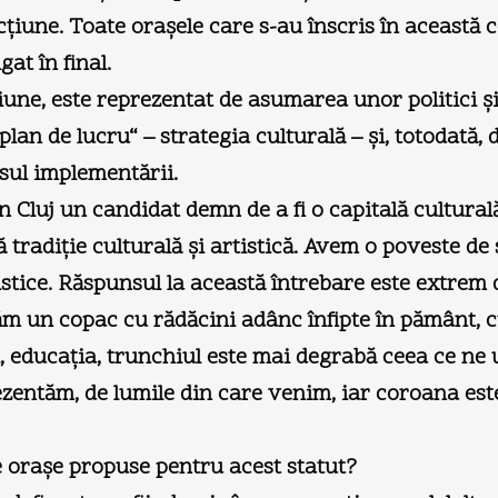
acţiune. Toate oraşele care s-au înscris în această 
at în final.
ne, este reprezentat de asumarea unor politici şi p
 „plan de lucru“ – strategia culturală – şi, totoda
sul implementării.
din Cluj un candidat demn de a fi o capitală cultur
ă tradiţie culturală şi artistică. Avem o poveste 
istice. Răspunsul la această întrebare este extrem 
năm un copac cu rădăcini adânc înfipte în pământ, 
ul, educaţia, trunchiul este mai degrabă ceea ce ne 
ezentăm, de lumile din care venim, iar coroana est
te oraşe propuse pentru acest statut?