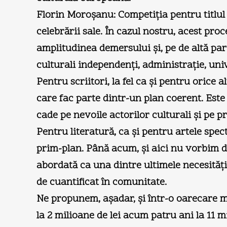
Florin Moroşanu: Competiţia pentru titlul
celebrării sale. În cazul nostru, acest pro
amplitudinea demersului şi, pe de altă par
culturali independenţi, administraţie, univ
Pentru scriitori, la fel ca şi pentru orice 
care fac parte dintr-un plan coerent. Este
cade pe nevoile actorilor culturali şi pe p
Pentru literatură, ca şi pentru artele spect
prim-plan. Până acum, şi aici nu vorbim doa
abordată ca una dintre ultimele necesităţ
de cuantificat în comunitate.
Ne propunem, aşadar, şi într-o oarecare mă
la 2 milioane de lei acum patru ani la 11 m