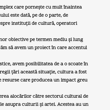
omplex care porneşte cu mult înaintea
lui este dată, pe de o parte, de
pre instituţii de cultură, operatori
i unor obiective pe termen mediu şi lung
rcăm să avem un proiect în care accentul
istice, avem posibilitatea de a o scoate în
gii ţări această situaţie, cultura a fost
 de resurse care producea un impact greu
rea alocărilor către sectorul cultural de
le asupra culturii şi artei. Acestea au un