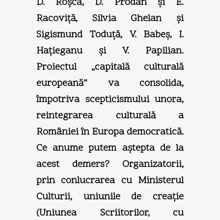
D. Roşca, D. Prodan şi E.
Racoviţă, Silvia Ghelan şi
Sigismund Toduţă, V. Babeş, I.
Haţieganu şi V. Papilian.
Proiectul „capitală culturală
europeană“ va consolida,
împotriva scepticismului unora,
reintegrarea culturală a
României în Europa democratică.
Ce anume putem aştepta de la
acest demers? Organizatorii,
prin conlucrarea cu Ministerul
Culturii, uniunile de creaţie
(Uniunea Scriitorilor, cu