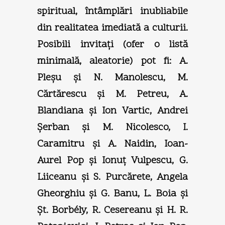
spiritual, întâmplări inubliabile
din realitatea imediată a culturii.
Posibili invitaţi (ofer o listă
minimală, aleatorie) pot fi: A.
Pleşu şi N. Manolescu, M.
Cărtărescu şi M. Petreu, A.
Blandiana şi Ion Vartic, Andrei
Şerban şi M. Nicolesco, I.
Caramitru şi A. Naidin, Ioan-
Aurel Pop şi Ionuţ Vulpescu, G.
Liiceanu şi S. Purcărete, Angela
Gheorghiu şi G. Banu, L. Boia şi
Şt. Borbély, R. Cesereanu şi H. R.