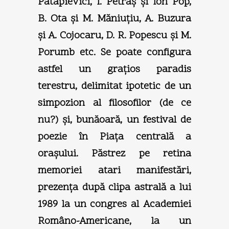
Patapievici, I. Petraş şi Ion Pop,
B. Ota şi M. Măniuţiu, A. Buzura
şi A. Cojocaru, D. R. Popescu şi M.
Porumb etc. Se poate configura
astfel un graţios paradis
terestru, delimitat ipotetic de un
simpozion al filosofilor (de ce
nu?) şi, bunăoară, un festival de
poezie în Piaţa centrală a
oraşului. Păstrez pe retina
memoriei atari manifestări,
prezenţa după clipa astrală a lui
1989 la un congres al Academiei
Româno-Americane, la un