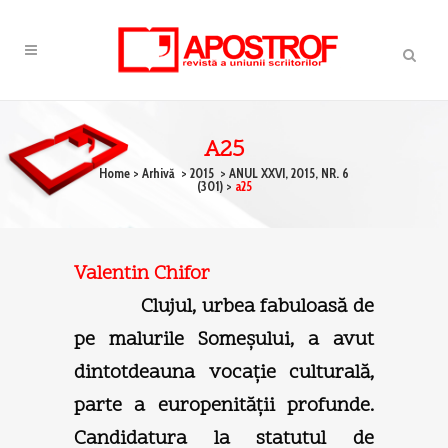
A25
Home
>
Arhivă
>
2015
>
ANUL XXVI, 2015, NR. 6
(301)
>
a25
Valentin Chifor
Clujul, urbea fabuloasă de
pe malurile Someşului, a avut
dintotdeauna vocaţie culturală,
parte a europenităţii profunde.
Candidatura la statutul de