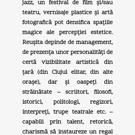
jazz, un festival de film şi/sau
teatru, vernisaje plastice şi artă
fotografică pot densifica spaţiile
magice ale percepţiei estetice.
Reuşita depinde de management,
de prezenţa unor personalităţi de
certă vizibilitate artistică din
ţară (din Clujul elitar, din alte
oraşe), dar şi oaspeţi din
străinătate – scriitori, filosofi,
istorici, politologi, regizori,
interpreţi, trupe teatrale etc. –
capabili prin talent, retorică,
charismă să instaureze un regal