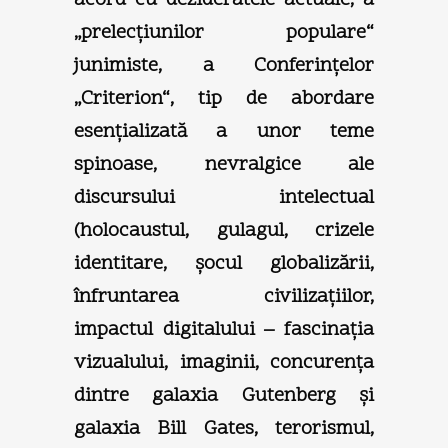
„prelecţiunilor populare“
junimiste, a Conferinţelor
„Criterion“, tip de abordare
esenţializată a unor teme
spinoase, nevralgice ale
discursului intelectual
(holocaustul, gulagul, crizele
identitare, şocul globalizării,
înfruntarea civilizaţiilor,
impactul digitalului – fascinaţia
vizualului, imaginii, concurenţa
dintre galaxia Gutenberg şi
galaxia Bill Gates, terorismul,