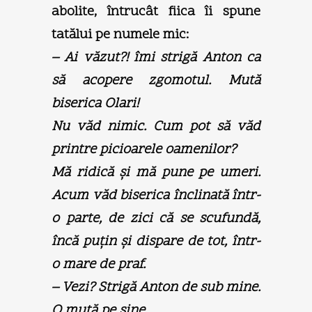
abolite, întrucât fiica îi spune
tatălui pe numele mic:
– Ai văzut?! îmi strigă Anton ca
să acopere zgomotul. Mută
biserica Olari!
Nu văd nimic. Cum pot să văd
printre picioarele oamenilor?
Mă ridică şi mă pune pe umeri.
Acum văd biserica înclinată într-
o parte, de zici că se scufundă,
încă puţin şi dispare de tot, într-
o mare de praf.
– Vezi? Strigă Anton de sub mine.
O mută pe şine.