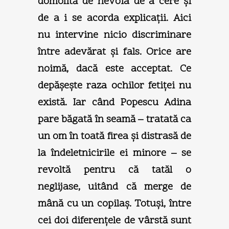
domolită de nevoia de a cere şi
de a i se acorda explicaţii. Aici
nu intervine nicio discriminare
între adevărat şi fals. Orice are
noimă, dacă este acceptat. Ce
depăşeşte raza ochilor fetiţei nu
există. Iar când Popescu Adina
pare băgată în seamă – tratată ca
un om în toată firea şi distrasă de
la îndeletnicirile ei minore – se
revoltă pentru că tatăl o
neglijase, uitând că merge de
mână cu un copilaş. Totuşi, între
cei doi diferenţele de vârstă sunt