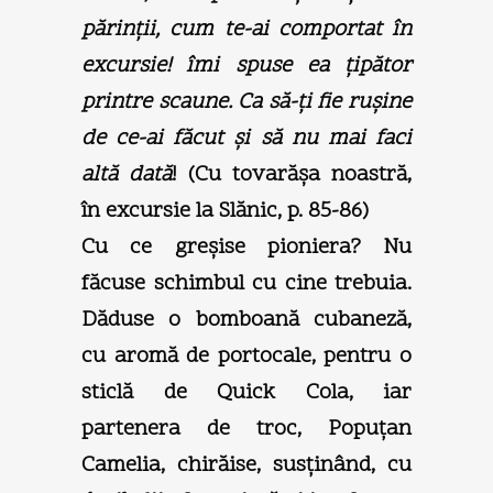
părinţii, cum te-ai comportat în
excursie! îmi spuse ea ţipător
printre scaune. Ca să-ţi fie ruşine
de ce-ai făcut şi să nu mai faci
altă dată
! (Cu tovarăşa noastră,
în excursie la Slănic, p. 85-86)
Cu ce greşise pioniera? Nu
făcuse schimbul cu cine trebuia.
Dăduse o bomboană cubaneză,
cu aromă de portocale, pentru o
sticlă de Quick Cola, iar
partenera de troc, Popuţan
Camelia, chirăise, susţinând, cu