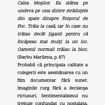
Calea Moşilor. Ea stătea pe
undeva pe una dintre străduţele
din spate dinspre Foişorul de
Foc. Trăia la casă, iar în case nu
trăiau decât ţiganii pentru că
încăpeau mai mulţi la un loc.
Oamenii normali trăiau la bloc
.
(Barbu Marilena, p. 87)
Probabil că principala calitate a
culegerii este asemănarea cu un
film documentar fără sunet.
Imaginile curg fără a declanşa
rictusuri. Sentimentalismul nu
trebuie confundat cu nostalgia.