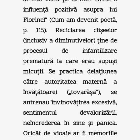
influenţă pozitivă asupra lui
Florinel“ (Cum am devenit poetă,
p. 115). Reciclarea clişeelor
(inclusiv a diminutivelor) ţine de
procesul de infantilizare
prematură la care erau supuşi
micuţii. Se practica delaţiunea
către autoritatea maternă a
învăţătoarei („tovarăşa“), se
antrenau învinovăţirea excesivă,
sentimentul devalorizării,
neîncrederea în sine şi panica.
Oricât de vioaie ar fi memoriile