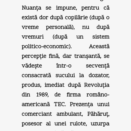
Nuanţa se impune, pentru că
există dor după copilărie (după o
vreme personală), nu după
vremuri (după un sistem
politico-economic). Această
percepţie fină, dar tranşantă, se
vădeşte într-o secvenţă
consacrată sucului la dozator,
produs, imediat după Revoluţia
din 1989, de firma româno-
americană TEC. Prezenţa unui
comerciant ambulant, Păhăruţ,
posesor al unei rulote, uzurpa