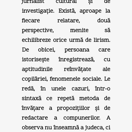
jurnalist cultural şi de
investigaţie. Există, aproape la
fiecare relatare, două
perspective, menite să
echilibreze orice urmă de lirism.
De obicei, persoana care
istoriseşte înregistrează, cu
aptitudinile reînvăţate ale
copilăriei, fenomenele sociale. Le
redă, în unele cazuri, într-o
sintaxă ce repetă metoda de
învăţare a propoziţiilor şi de
redactare a compunerilor. A
observa nu înseamnă a judeca, ci