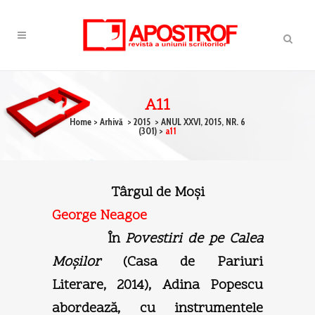
A11
Home
>
Arhivă
>
2015
>
ANUL XXVI, 2015, NR. 6
(301)
>
a11
Târgul de Moşi
George Neagoe
În
Povestiri de pe Calea
Moşilor
(Casa de Pariuri
Literare, 2014), Adina Popescu
abordează, cu instrumentele