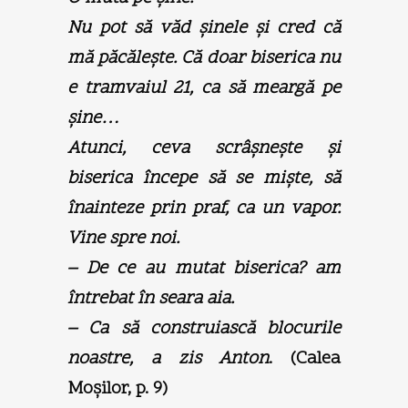
Nu pot să văd şinele şi cred că
mă păcăleşte. Că doar biserica nu
e tramvaiul 21, ca să meargă pe
şine…
Atunci, ceva scrâşneşte şi
biserica începe să se mişte, să
înainteze prin praf, ca un vapor.
Vine spre noi.
– De ce au mutat biserica? am
întrebat în seara aia.
– Ca să construiască blocurile
noastre, a zis Anton
. (Calea
Moşilor, p. 9)