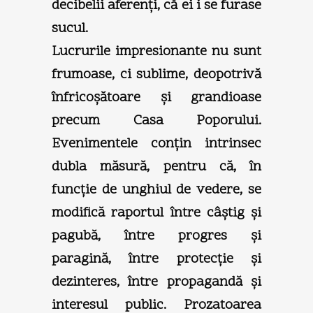
decibelii aferenţi, că ei i se furase
sucul.
Lucrurile impresionante nu sunt
frumoase, ci sublime, deopotrivă
înfricoşătoare şi grandioase
precum Casa Poporului.
Evenimentele conţin intrinsec
dubla măsură, pentru că, în
funcţie de unghiul de vedere, se
modifică raportul între câştig şi
pagubă, între progres şi
paragină, între protecţie şi
dezinteres, între propagandă şi
interesul public. Prozatoarea