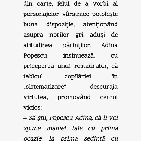
din carte, felul de a vorbi al
personajelor vârstnice potoleşte
buna dispoziţie, atenţionând
asupra norilor gri aduşi de
atitudinea părinţilor. Adina
Popescu insinuează, cu
priceperea unui restaurator, că
tabloul copilăriei în
„sistematizare“ descuraja
virtutea, promovând cercul
vicios:
–
Să ştii, Popescu Adina, că îi voi
spune mamei tale cu prima
ocazie, la prima şedinţă cu