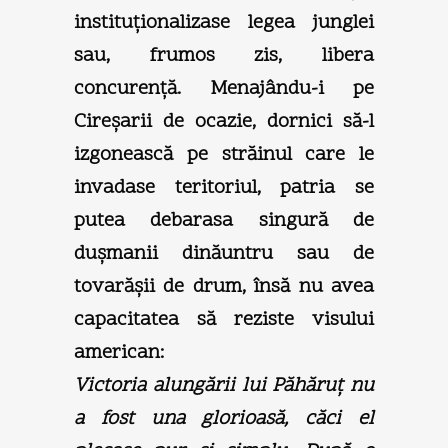
instituţionalizase legea junglei
sau, frumos zis, libera
concurenţă. Menajându-i pe
Cireşarii de ocazie, dornici să-l
izgonească pe străinul care le
invadase teritoriul, patria se
putea debarasa singură de
duşmanii dinăuntru sau de
tovarăşii de drum, însă nu avea
capacitatea să reziste visului
american:
Victoria alungării lui Păhăruţ nu
a fost una glorioasă, căci el