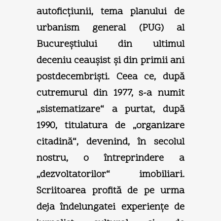
autoficţiunii, tema planului de
urbanism general (PUG) al
Bucureştiului din ultimul
deceniu ceauşist şi din primii ani
postdecembrişti. Ceea ce, după
cutremurul din 1977, s-a numit
„sistematizare“ a purtat, după
1990, titulatura de „organizare
citadină“, devenind, în secolul
nostru, o întreprindere a
„dezvoltatorilor“ imobiliari.
Scriitoarea profită de pe urma
deja îndelungatei experienţe de