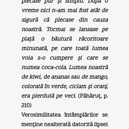
plecase pur şi simplu. După o
vreme nici n-am mai fost atât de
sigură că plecase din cauza
noastră. Tocmai se lansase pe
piaţă o băutură răcoritoare
minunată, pe care toată lumea
voia s-o cumpere şi care se
numea coca-cola. Lumea noastră
de kiwi, de ananas sau de mango,
colorată în verde, ciclam şi oranj,
era pierdută pe veci
. (Păhăruţ, p.
210)
Verosimilitatea întâmplărilor se
menţine nealterată datorită lipsei