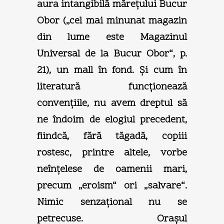
aura intangibilă măreţului Bucur
Obor („cel mai minunat magazin
din lume este Magazinul
Universal de la Bucur Obor“, p.
21), un mall în fond. Şi cum în
literatură funcţionează
convenţiile, nu avem dreptul să
ne îndoim de elogiul precedent,
fiindcă, fără tăgadă, copiii
rostesc, printre altele, vorbe
neînţelese de oamenii mari,
precum „eroism“ ori „salvare“.
Nimic senzaţional nu se
petrecuse. Oraşul