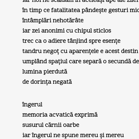
iar noi ne scăldam în aceleaşi ape ale zilei
în timp ce fatalitatea pândeşte gesturi mi
întâmplări nehotărâte
iar zei anonimi cu chipul sticlos
trec ca o adiere tânjind spre esenţe
tandru negoţ cu aparenţele e acest destin 
umplând spaţiul care separă o secundă de
lumina pierdută
de dorinţa negată
îngerul
memoria acvatică exprimă
susurul cărnii oarbe
iar îngerul ne spune mereu şi mereu