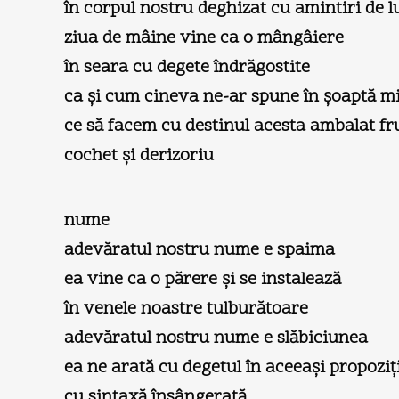
în corpul nostru deghizat cu amintiri de l
ziua de mâine vine ca o mângâiere
în seara cu degete îndrăgostite
ca şi cum cineva ne-ar spune în şoaptă m
ce să facem cu destinul acesta ambalat f
cochet şi derizoriu
nume
adevăratul nostru nume e spaima
ea vine ca o părere şi se instalează
în venele noastre tulburătoare
adevăratul nostru nume e slăbiciunea
ea ne arată cu degetul în aceeaşi propoziţ
cu sintaxă însângerată