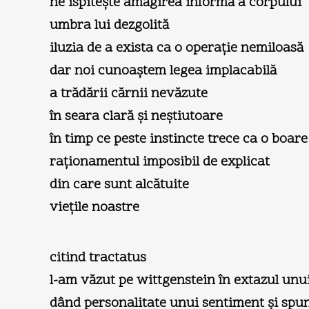
ne ispiteşte amăgirea informă a corpului
umbra lui dezgolită
iluzia de a exista ca o operaţie nemiloasă
dar noi cunoaştem legea implacabilă
a trădării cărnii nevăzute
în seara clară şi neştiutoare
în timp ce peste instincte trece ca o boare
raţionamentul imposibil de explicat
din care sunt alcătuite
vieţile noastre
citind tractatus
l-am văzut pe wittgenstein în extazul unu
dând personalitate unui sentiment şi sp