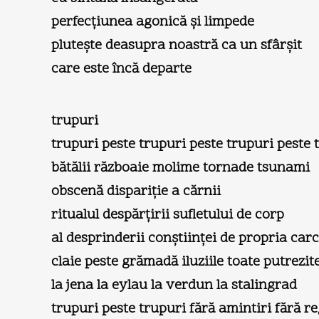
perfecţiunea agonică şi limpede
pluteşte deasupra noastră ca un sfârşit
care este încă departe
trupuri
trupuri peste trupuri peste trupuri peste 
bătălii războaie molime tornade tsunami
obscenă dispariţie a cărnii
ritualul despărţirii sufletului de corp
al desprinderii conştiinţei de propria car
claie peste grămadă iluziile toate putrezi
la jena la eylau la verdun la stalingrad
trupuri peste trupuri fără amintiri fără r