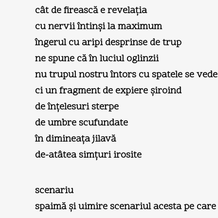
cât de firească e revelaţia
cu nervii întinşi la maximum
îngerul cu aripi desprinse de trup
ne spune că în luciul oglinzii
nu trupul nostru întors cu spatele se vede
ci un fragment de expiere şiroind
de înţelesuri sterpe
de umbre scufundate
în dimineaţa jilavă
de-atâtea simţuri irosite
scenariu
spaimă şi uimire scenariul acesta pe care 