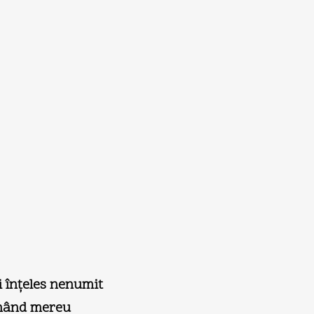
i înţeles nenumit
unând mereu