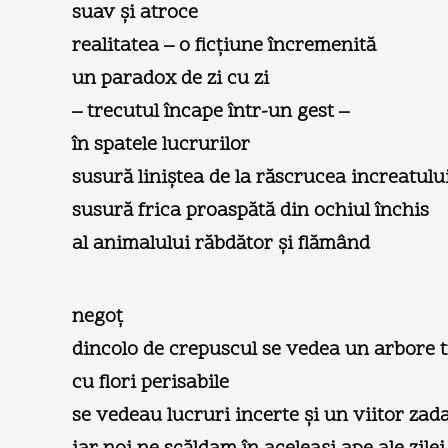
suav şi atroce
realitatea – o ficţiune încremenită
un paradox de zi cu zi
– trecutul încape într-un gest –
în spatele lucrurilor
susură liniştea de la răscrucea increatulu
susură frica proaspătă din ochiul închis
al animalului răbdător şi flămând
negoţ
dincolo de crepuscul se vedea un arbore 
cu flori perisabile
se vedeau lucruri incerte şi un viitor zad