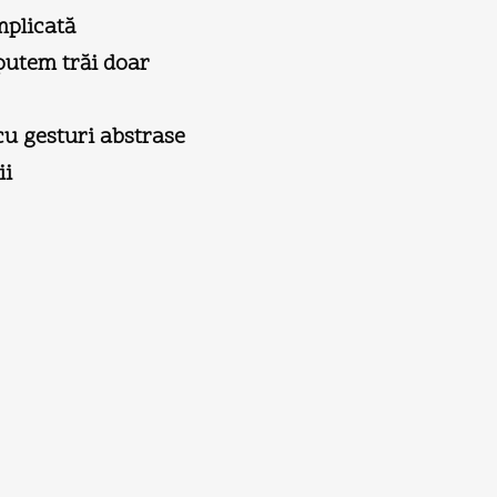
mplicată
putem trăi doar
u gesturi abstrase
ii