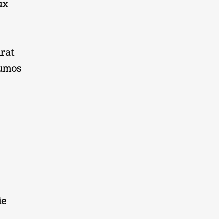
ux
irat
rumos
ie