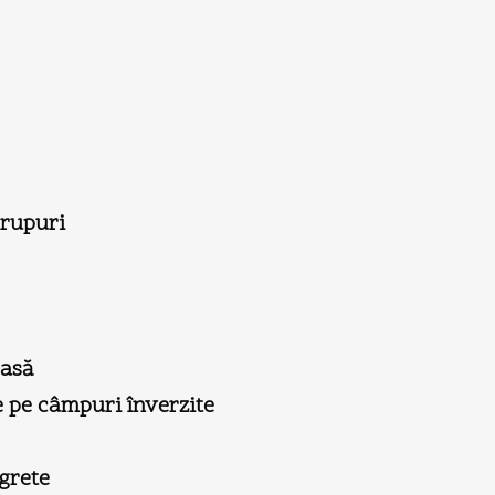
trupuri
casă
te pe câmpuri înverzite
egrete