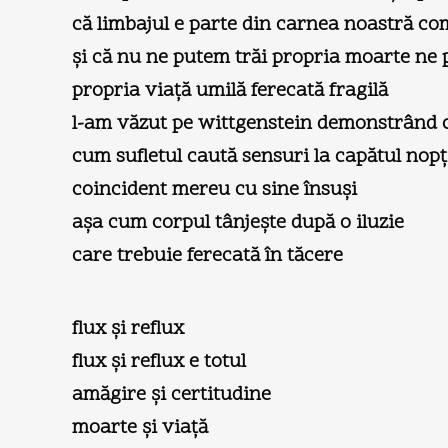
că limbajul e parte din carnea noastră co
şi că nu ne putem trăi propria moarte ne 
propria viaţă umilă ferecată fragilă
l-am văzut pe wittgenstein demonstrând c
cum sufletul caută sensuri la capătul nopţ
coincident mereu cu sine însuşi
aşa cum corpul tânjeşte după o iluzie
care trebuie ferecată în tăcere
flux şi reflux
flux şi reflux e totul
amăgire şi certitudine
moarte şi viaţă