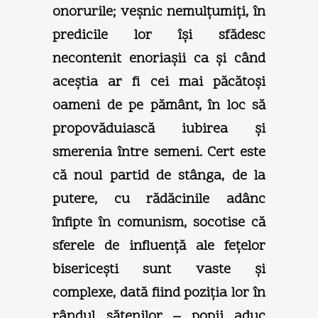
onorurile; veşnic nemulţumiţi, în
predicile lor îşi sfădesc
necontenit enoriaşii ca şi când
aceştia ar fi cei mai păcătoşi
oameni de pe pământ, în loc să
propovăduiască iubirea şi
smerenia între semeni. Cert este
că noul partid de stânga, de la
putere, cu rădăcinile adânc
înfipte în comunism, socotise că
sferele de influenţă ale feţelor
bisericeşti sunt vaste şi
complexe, dată fiind poziţia lor în
rândul sătenilor – popii aduc