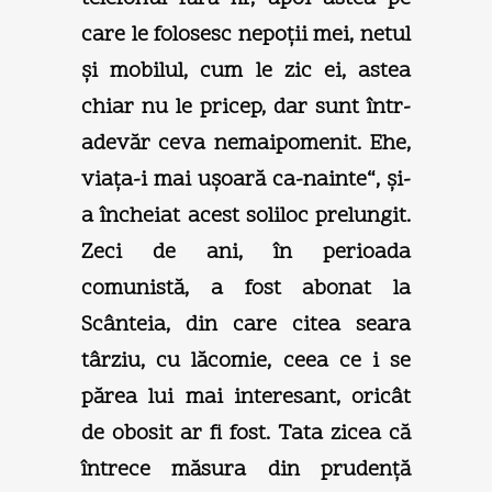
care le folosesc nepoţii mei, netul
şi mobilul, cum le zic ei, astea
chiar nu le pricep, dar sunt într-
adevăr ceva nemaipomenit. Ehe,
viaţa-i mai uşoară ca-nainte“, şi-
a încheiat acest soliloc prelungit.
Zeci de ani, în perioada
comunistă, a fost abonat la
Scânteia, din care citea seara
târziu, cu lăcomie, ceea ce i se
părea lui mai interesant, oricât
de obosit ar fi fost. Tata zicea că
întrece măsura din prudenţă