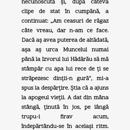
necunoscută şi, după câteva
clipe de stat în cumpănă, a
continuat: „Am ceasuri de răgaz
câte vreau, dar n-am ce face.
Dacă aş avea puterea de altădată,
aşa aş urca Muncelul numai
până la Izvorul lui Hădărău să mă
stâmpăr cu apa lui rece de ţi se
străpezesc dinţii-n gură“, mi-a
spus la despărţire. Ştia că a ajuns
la apogeul vieţii. A dat din mâna
stângă, ţinută în jos, pe lângă
trupu-i firav acum,
îndepărtându-se în acelaşi ritm.