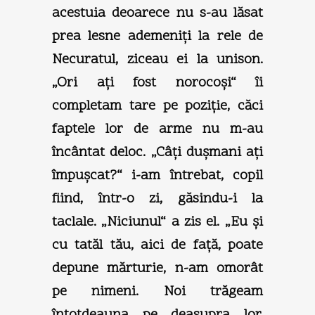
acestuia deoarece nu s-au lăsat
prea lesne ademeniţi la rele de
Necuratul, ziceau ei la unison.
„Ori aţi fost norocoşi“ îi
completam tare pe poziţie, căci
faptele lor de arme nu m-au
încântat deloc. „Câţi duşmani aţi
împuşcat?“ i-am întrebat, copil
fiind, într-o zi, găsindu-i la
taclale. „Niciunul“ a zis el. „Eu şi
cu tatăl tău, aici de faţă, poate
depune mărturie, n-am omorât
pe nimeni. Noi trăgeam
întotdeauna pe deasupra lor.