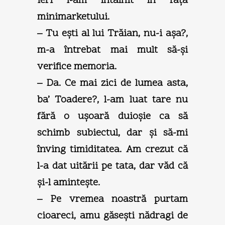
Ieri l-am întâlnit în faţa
minimarketului.
– Tu eşti al lui Trăian, nu-i aşa?,
m-a întrebat mai mult să-şi
verifice memoria.
– Da. Ce mai zici de lumea asta,
ba’ Toadere?, l-am luat tare nu
fără o uşoară duioşie ca să
schimb subiectul, dar şi să-mi
înving timiditatea. Am crezut că
l-a dat uitării pe tata, dar văd că
şi-l aminteşte.
– Pe vremea noastră purtam
cioareci, amu găseşti nădragi de