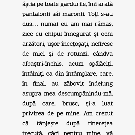
ăştia pe toate gardurile, îmi arată
pantalonii săi maronii. Toţi s-au
dus… numai eu am mai rămas,
zice cu chipul înnegurat şi ochi
arzători, uşor înceţoşaţi, nefiresc
de mici şi de rotunzi, cândva
albaştri-închis, acum spălăciţi,
întâlniţi ca din întâmplare, care,
în final, au zăbovit îndelung
asupra mea descumpănindu-mă,
după care, brusc, şi-a luat
privirea de pe mine. Am crezut
că tânjeşte după tinereţea
trecută, căci pentru mine, vă