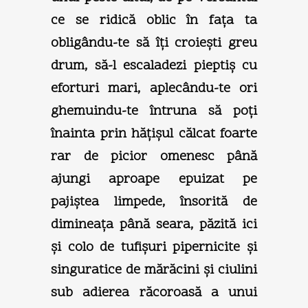
ce se ridică oblic în faţa ta
obligându-te să îţi croieşti greu
drum, să-l escaladezi pieptiş cu
eforturi mari, aplecându-te ori
ghemuindu-te întruna să poţi
înainta prin hăţişul călcat foarte
rar de picior omenesc până
ajungi aproape epuizat pe
pajiştea limpede, însorită de
dimineaţa până seara, păzită ici
şi colo de tufişuri pipernicite şi
singuratice de mărăcini şi ciulini
sub adierea răcoroasă a unui