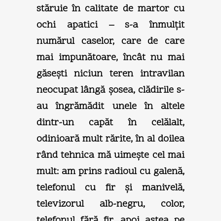
stăruie în calitate de martor cu
ochi apatici – s-a înmulţit
numărul caselor, care de care
mai impunătoare, încât nu mai
găseşti niciun teren intravilan
neocupat lângă şosea, clădirile s-
au îngrămădit unele în altele
dintr-un capăt în celălalt,
odinioară mult rărite, în al doilea
rând tehnica mă uimeşte cel mai
mult: am prins radioul cu galenă,
telefonul cu fir şi manivelă,
televizorul alb-negru, color,
telefonul fără fir, apoi astea pe