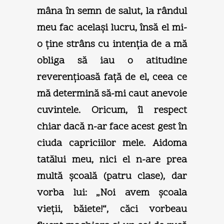
mâna în semn de salut, la rândul
meu fac acelaşi lucru, însă el mi-
o ţine strâns cu intenţia de a mă
obliga să iau o atitudine
reverenţioasă faţă de el, ceea ce
mă determină să-mi caut anevoie
cuvintele. Oricum, îl respect
chiar dacă n-ar face acest gest în
ciuda capriciilor mele. Aidoma
tatălui meu, nici el n-are prea
multă şcoală (patru clase), dar
vorba lui: „Noi avem şcoala
vieţii, băiete!“, căci vorbeau