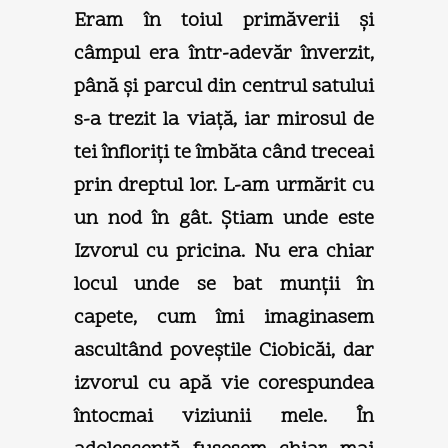
Eram în toiul primăverii şi
câmpul era într-adevăr înverzit,
până şi parcul din centrul satului
s-a trezit la viaţă, iar mirosul de
tei înfloriţi te îmbăta când treceai
prin dreptul lor. L-am urmărit cu
un nod în gât. Ştiam unde este
Izvorul cu pricina. Nu era chiar
locul unde se bat munţii în
capete, cum îmi imaginasem
ascultând poveştile Ciobicăi, dar
izvorul cu apă vie corespundea
întocmai viziunii mele. În