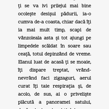
ţi se va ivi prilejul mai bine
ocoleşte desişul pădurii, ia-o
cumva de-a coasta, chiar dacă îţi
ia mai mult timp, scapi de
vânzoleala asta şi tot ajungi pe
limpedele scăldat în soare sau
ceaţă, totul depinzând de vreme.
Elanul luat de acasă ţi se moaie,
îţi dispare treptat, vrând-
nevrând faci zigzaguri, aerul
curat îţi taie respiraţia şi, de
acolo, de sus, ai o privelişte
plăcută a panoramei satului,