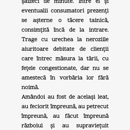
şaizeci de minute. Între el şi
eventualii consumatori prezenţi
se aşterne o tăcere tainică,
consimţită încă de la intrare.
Trage cu urechea la neroziile
aiuritoare debitate de clienţii
care întrec măsura la tării, cu
feţele congestionate, dar nu se
amestecă în vorbăria lor fără
noimă.
Amândoi au fost de acelaşi leat,
au feciorit împreună, au petrecut
împreună, au făcut împreună
războiul şi au supravieţuit