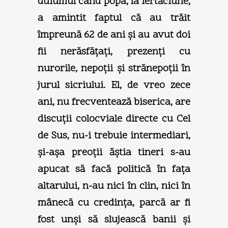
duiumul când popa, la iertăciune,
a amintit faptul că au trăit
împreună 62 de ani şi au avut doi
fii nerăsfăţaţi, prezenţi cu
nurorile, nepoţii şi strănepoţii în
jurul sicriului. El, de vreo zece
ani, nu frecventează biserica, are
discuţii colocviale directe cu Cel
de Sus, nu-i trebuie intermediari,
şi-aşa preoţii ăştia tineri s-au
apucat să facă politică în faţa
altarului, n-au nici în clin, nici în
mânecă cu credinţa, parcă ar fi
fost unşi să slujească banii şi