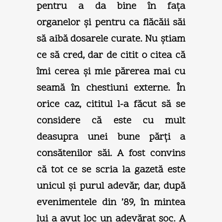
pentru a da bine în faţa
organelor şi pentru ca flăcăii săi
să aibă dosarele curate. Nu ştiam
ce să cred, dar de citit o citea că
îmi cerea şi mie părerea mai cu
seamă în chestiuni externe. În
orice caz, cititul l-a făcut să se
considere că este cu mult
deasupra unei bune părţi a
consătenilor săi. A fost convins
că tot ce se scria la gazetă este
unicul şi purul adevăr, dar, după
evenimentele din ’89, în mintea
lui a avut loc un adevărat şoc. A