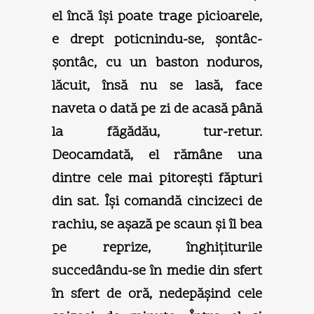
el încă îşi poate trage picioarele,
e drept poticnindu-se, şontâc-
şontâc, cu un baston noduros,
lăcuit, însă nu se lasă, face
naveta o dată pe zi de acasă până
la făgădău, tur-retur.
Deocamdată, el rămâne una
dintre cele mai pitoreşti făpturi
din sat. Îşi comandă cincizeci de
rachiu, se aşază pe scaun şi îl bea
pe reprize, înghiţiturile
succedându-se în medie din sfert
în sfert de oră, nedepăşind cele