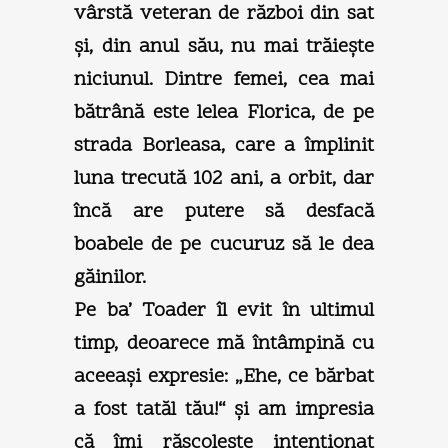
vârstă veteran de război din sat
şi, din anul său, nu mai trăieşte
niciunul. Dintre femei, cea mai
bătrână este lelea Florica, de pe
strada Borleasa, care a împlinit
luna trecută 102 ani, a orbit, dar
încă are putere să desfacă
boabele de pe cucuruz să le dea
găinilor.
Pe ba’ Toader îl evit în ultimul
timp, deoarece mă întâmpină cu
aceeaşi expresie: „Ehe, ce bărbat
a fost tatăl tău!“ şi am impresia
că îmi răscoleşte intenţionat