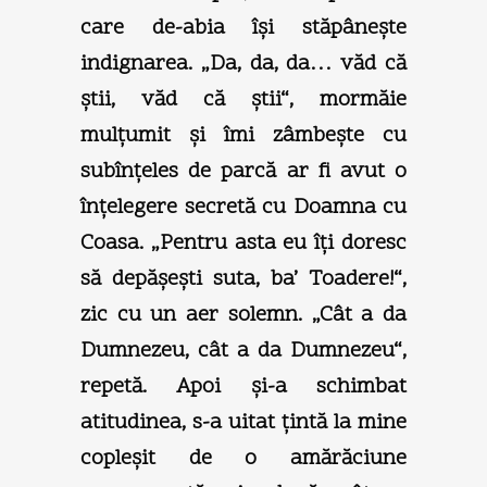
care de-abia îşi stăpâneşte
indignarea. „Da, da, da… văd că
ştii, văd că ştii“, mormăie
mulţumit şi îmi zâmbeşte cu
subînţeles de parcă ar fi avut o
înţelegere secretă cu Doamna cu
Coasa. „Pentru asta eu îţi doresc
să depăşeşti suta, ba’ Toadere!“,
zic cu un aer solemn. „Cât a da
Dumnezeu, cât a da Dumnezeu“,
repetă. Apoi şi-a schimbat
atitudinea, s-a uitat ţintă la mine
copleşit de o amărăciune