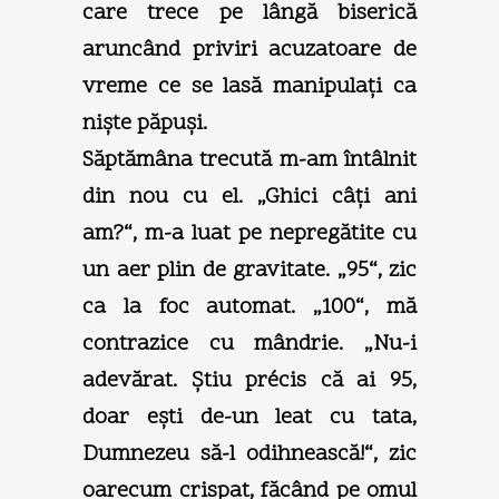
care trece pe lângă biserică
aruncând priviri acuzatoare de
vreme ce se lasă manipulaţi ca
nişte păpuşi.
Săptămâna trecută m-am întâlnit
din nou cu el. „Ghici câţi ani
am?“, m-a luat pe nepregătite cu
un aer plin de gravitate. „95“, zic
ca la foc automat. „100“, mă
contrazice cu mândrie. „Nu-i
adevărat. Ştiu précis că ai 95,
doar eşti de-un leat cu tata,
Dumnezeu să-l odihnească!“, zic
oarecum crispat, făcând pe omul