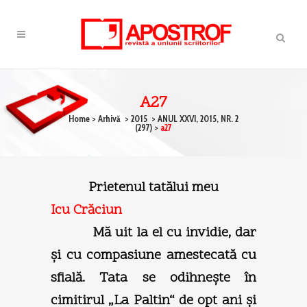
A27
Home
>
Arhivă
>
2015
>
ANUL XXVI, 2015, NR. 2
(297)
>
a27
Prietenul tatălui meu
Icu Crăciun
Mă uit la el cu invidie, dar
şi cu compasiune amestecată cu
sfială. Tata se odihneşte în
cimitirul „La Paltin“ de opt ani şi