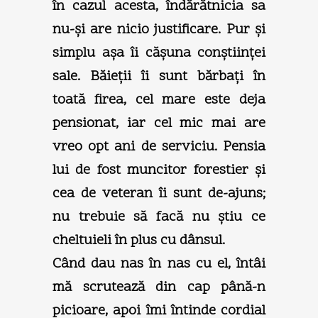
în cazul acesta, îndărătnicia sa
nu-şi are nicio justificare. Pur şi
simplu aşa îi căşuna conştiinţei
sale. Băieţii îi sunt bărbaţi în
toată firea, cel mare este deja
pensionat, iar cel mic mai are
vreo opt ani de serviciu. Pensia
lui de fost muncitor forestier şi
cea de veteran îi sunt de-ajuns;
nu trebuie să facă nu ştiu ce
cheltuieli în plus cu dânsul.
Când dau nas în nas cu el, întâi
mă scrutează din cap până-n
picioare, apoi îmi întinde cordial