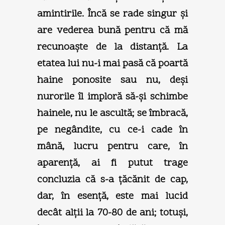
amintirile. Încă se rade singur şi
are vederea bună pentru că mă
recunoaşte de la distanţă. La
etatea lui nu-i mai pasă că poartă
haine ponosite sau nu, deşi
nurorile îl imploră să-şi schimbe
hainele, nu le ascultă; se îmbracă,
pe negândite, cu ce-i cade în
mână, lucru pentru care, în
aparenţă, ai fi putut trage
concluzia că s-a ţăcănit de cap,
dar, în esenţă, este mai lucid
decât alţii la 70-80 de ani; totuşi,