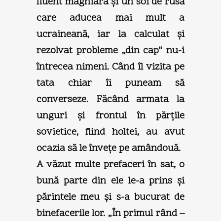
fluent maghiara şi un soi de rusă
care aducea mai mult a
ucraineană, iar la calculat şi
rezolvat probleme „din cap“ nu-i
întrecea nimeni. Când îl vizita pe
tata chiar îi puneam să
converseze. Făcând armata la
unguri şi frontul în părţile
sovietice, fiind holtei, au avut
ocazia să le înveţe pe amândouă.
A văzut multe prefaceri în sat, o
bună parte din ele le-a prins şi
părintele meu şi s-a bucurat de
binefacerile lor. „În primul rând –