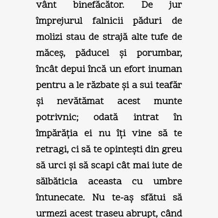
vânt binefăcător. De jur
împrejurul falnicii păduri de
molizi stau de strajă alte tufe de
măceş, păducel şi porumbar,
încât depui încă un efort inuman
pentru a le răzbate şi a sui teafăr
şi nevătămat acest munte
potrivnic; odată intrat în
împărăţia ei nu îţi vine să te
retragi, ci să te opinteşti din greu
să urci şi să scapi cât mai iute de
sălbăticia aceasta cu umbre
întunecate. Nu te-aş sfătui să
urmezi acest traseu abrupt, când