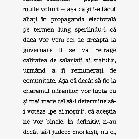
multe voturi! –, aşa că şi i-a făcut
aliaţi în propaganda electorală
pe termen lung speriindu-i că
dacă vor veni cei de dreapta la
guvernare li se va retrage
calitatea de salariaţi ai statului,
urmând a fi remuneraţi de
comunitate. Aşa că decât să fie la
cheremul mirenilor, vor lupta cu
şi mai mare zel să-i determine să-
i voteze „pe ai noştri“, că aceştia
ne vor binele. În definitiv, n-au
decât să-i judece enoriaşii, nu el,