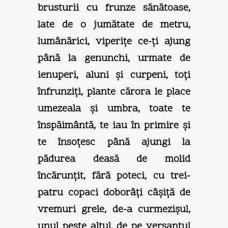
brusturii cu frunze sănătoase,
late de o jumătate de metru,
lumânărici, viperiţe ce-ţi ajung
până la genunchi, urmate de
ienuperi, aluni şi curpeni, toţi
înfrunziţi, plante cărora le place
umezeala şi umbra, toate te
înspăimântă, te iau în primire şi
te însoţesc până ajungi la
pădurea deasă de molid
încărunţit, fără poteci, cu trei-
patru copaci doborâţi câşiţă de
vremuri grele, de-a curmezişul,
unul peste altul, de pe versantul