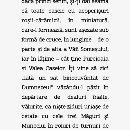
dacă prinzi senin, şi-ţi dai seama
că toate casele cu acoperişuri
roşii-cărămizii, în miniatură,
care-l formează, sunt aşezate sub
formă de cruce, în lungime – de o
parte şi de alta a Văii Someşului,
iar în lăţime – cât ţine Purcioaia
şi Valea Caselor. Îţi vine să zici
„Iată un sat binecuvântat de
Dumnezeu!“ văzându-l păzit în
depărtare de dealuri înalte,
vălurite, ca nişte ziduri uriaşe de
cetate cu cele trei Măguri şi
Muncelul în roluri de turnuri de