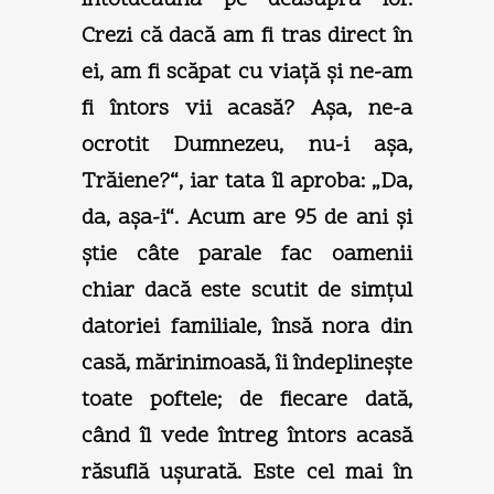
Crezi că dacă am fi tras direct în
ei, am fi scăpat cu viaţă şi ne-am
fi întors vii acasă? Aşa, ne-a
ocrotit Dumnezeu, nu-i aşa,
Trăiene?“, iar tata îl aproba: „Da,
da, aşa-i“. Acum are 95 de ani şi
ştie câte parale fac oamenii
chiar dacă este scutit de simţul
datoriei familiale, însă nora din
casă, mărinimoasă, îi îndeplineşte
toate poftele; de fiecare dată,
când îl vede întreg întors acasă
răsuflă uşurată. Este cel mai în