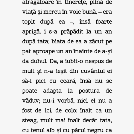
atrăgătoare în tinereţe, plină de
viaţă şi mereu în voie bună, – era
topit după ea –, însă foarte
aprigă, i s-a prăpădit la un an
după tata; biata de ea a zăcut pe
pat aproape un an înainte de a-şi
da duhul. Da, a iubit-o nespus de
mult şi n-a ieşit din cuvântul ei
să-l pici cu ceară, însă nu se
poate adapta la postura de
văduv; nu-i vorbă, nici el nu a
fost de ici, de colo: înalt ca un
steag, mult mai înalt decât tata,
cu tenul alb şi cu părul negru ca