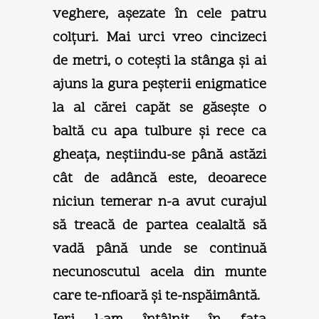
veghere, aşezate în cele patru
colţuri. Mai urci vreo cincizeci
de metri, o coteşti la stânga şi ai
ajuns la gura peşterii enigmatice
la al cărei capăt se găseşte o
baltă cu apa tulbure şi rece ca
gheaţa, neştiindu-se până astăzi
cât de adâncă este, deoarece
niciun temerar n-a avut curajul
să treacă de partea cealaltă să
vadă până unde se continuă
necunoscutul acela din munte
care te-nfioară şi te-nspăimântă.