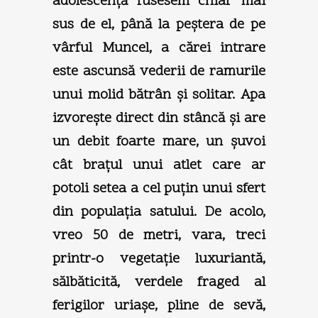
adolescenţă fusesem chiar mai
sus de el, până la peştera de pe
vârful Muncel, a cărei intrare
este ascunsă vederii de ramurile
unui molid bătrân şi solitar. Apa
izvoreşte direct din stâncă şi are
un debit foarte mare, un şuvoi
cât braţul unui atlet care ar
potoli setea a cel puţin unui sfert
din populaţia satului. De acolo,
vreo 50 de metri, vara, treci
printr-o vegetaţie luxuriantă,
sălbăticită, verdele fraged al
ferigilor uriaşe, pline de sevă,