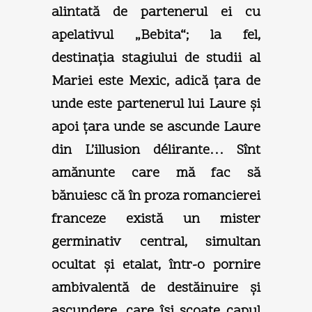
alintată de partenerul ei cu
apelativul „Bebita“; la fel,
destinaţia stagiului de studii al
Mariei este Mexic, adică ţara de
unde este partenerul lui Laure şi
apoi ţara unde se ascunde Laure
din L’illusion délirante… Sînt
amănunte care mă fac să
bănuiesc că în proza romancierei
franceze există un mister
germinativ central, simultan
ocultat şi etalat, într-o pornire
ambivalentă de destăinuire şi
ascundere, care îşi scoate capul