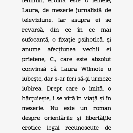
feminin, eroina este o femeie,
Laura, de meserie jurnalistă de
televiziune. Iar asupra ei se
revarsă, din ce în ce mai
sufocantă, o fixaţie psihotică, şi
anume afecţiunea vechii ei
prietene, C., care este absolut
convinsă că Laura Wilmote o
iubeşte, dar s-ar feri să-şi urmeze
iubirea. Drept care o imită, o
hărţuieşte, i se vîră în viaţă şi în
meserie. Nu este un roman
despre orientările şi libertăţile
erotice legal recunoscute de