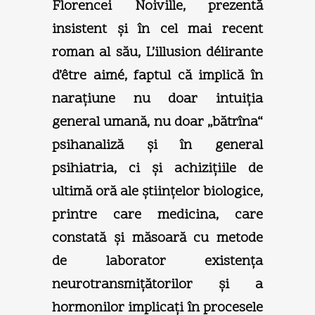
Florencei Noiville, prezentă
insistent şi în cel mai recent
roman al său, L’illusion délirante
d’être aimé, faptul că implică în
naraţiune nu doar intuiţia
general umană, nu doar „bătrîna“
psihanaliză şi în general
psihiatria, ci şi achiziţiile de
ultimă oră ale ştiinţelor biologice,
printre care medicina, care
constată şi măsoară cu metode
de laborator existenţa
neurotransmiţătorilor şi a
hormonilor implicaţi în procesele