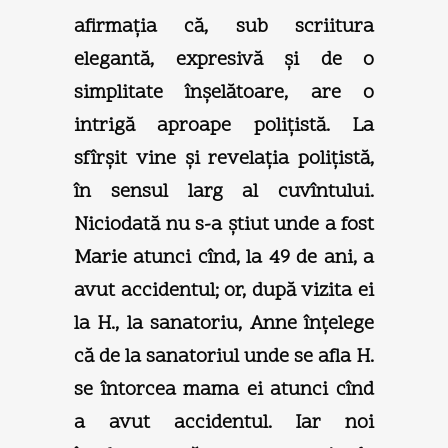
afirmaţia că, sub scriitura
elegantă, expresivă şi de o
simplitate înşelătoare, are o
intrigă aproape poliţistă. La
sfîrşit vine şi revelaţia poliţistă,
în sensul larg al cuvîntului.
Niciodată nu s-a ştiut unde a fost
Marie atunci cînd, la 49 de ani, a
avut accidentul; or, după vizita ei
la H., la sanatoriu, Anne înţelege
că de la sanatoriul unde se afla H.
se întorcea mama ei atunci cînd
a avut accidentul. Iar noi