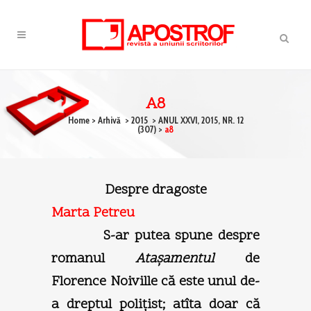
A8
Home
>
Arhivă
>
2015
>
ANUL XXVI, 2015, NR. 12
(307)
>
a8
Despre dragoste
Marta Petreu
S-ar putea spune despre
romanul
Ataşamentul
de
Florence Noiville că este unul de-
a dreptul poliţist; atîta doar că