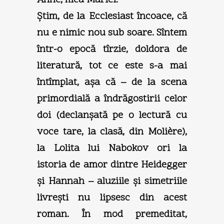
Ştim, de la Ecclesiast încoace, că
nu e nimic nou sub soare. Sîntem
într-o epocă tîrzie, doldora de
literatură, tot ce este s-a mai
întîmplat, aşa că – de la scena
primordială a îndrăgostirii celor
doi (declanşată pe o lectură cu
voce tare, la clasă, din Molière),
la Lolita lui Nabokov ori la
istoria de amor dintre Heidegger
şi Hannah – aluziile şi simetriile
livreşti nu lipsesc din acest
roman. În mod premeditat,