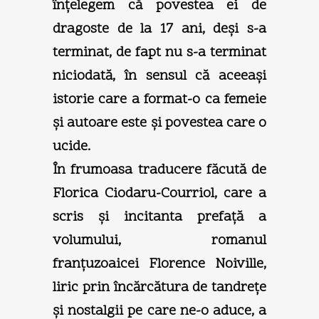
înţelegem că povestea ei de
dragoste de la 17 ani, deşi s-a
terminat, de fapt nu s-a terminat
niciodată, în sensul că aceeaşi
istorie care a format-o ca femeie
şi autoare este şi povestea care o
ucide.
În frumoasa traducere făcută de
Florica Ciodaru-Courriol, care a
scris şi incitanta prefaţă a
volumului, romanul
franţuzoaicei Florence Noiville,
liric prin încărcătura de tandreţe
şi nostalgii pe care ne-o aduce, a