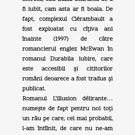
fi iubit, cam asta ar fi boala. De
fapt, complexul Clérambault a
fost exploatat cu cîţiva ani
înainte (1997) de către
romancierul englez McEwan în
romanul Durabila iubire, care
este accesibil şi cititorilor
români deoarece a fost tradus şi
publicat.
Romanul L’illusion délirante…
numeşte de fapt pentru noi toţi
un rău pe care, cel mai probabil,
l-am întîlnit, de care nu ne-am