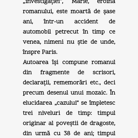
„investigaţiei“, Marie, eroina
romanului, este moartă de şase
ani, într-un accident de
automobil petrecut în timp ce
venea, nimeni nu ştie de unde,
înspre Paris.
Autoarea îşi compune romanul
din fragmente de scrisori,
declaraţii, rememorări etc., deci
precum desenul unui mozaic. În
elucidarea „cazului“ se împletesc
trei niveluri de timp: timpul
originar al poveştii de dragoste,
din urmă cu 38 de ani; timpul