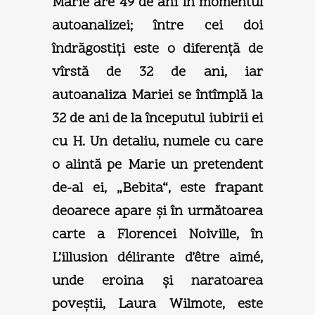
Marie are 49 de ani în momentul
autoanalizei; între cei doi
îndrăgostiţi este o diferenţă de
vîrstă de 32 de ani, iar
autoanaliza Mariei se întîmplă la
32 de ani de la începutul iubirii ei
cu H. Un detaliu, numele cu care
o alintă pe Marie un pretendent
de-al ei, „Bebita“, este frapant
deoarece apare şi în următoarea
carte a Florencei Noiville, în
L’illusion délirante d’être aimé,
unde eroina şi naratoarea
poveştii, Laura Wilmote, este