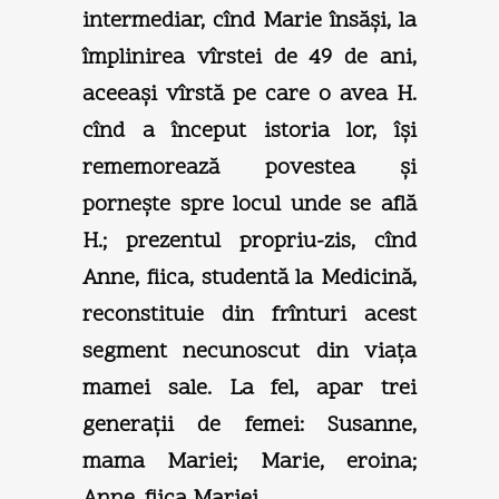
intermediar, cînd Marie însăşi, la
împlinirea vîrstei de 49 de ani,
aceeaşi vîrstă pe care o avea H.
cînd a început istoria lor, îşi
rememorează povestea şi
porneşte spre locul unde se află
H.; prezentul propriu-zis, cînd
Anne, fiica, studentă la Medicină,
reconstituie din frînturi acest
segment necunoscut din viaţa
mamei sale. La fel, apar trei
generaţii de femei: Susanne,
mama Mariei; Marie, eroina;
Anne, fiica Mariei.