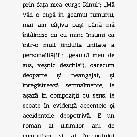
prin faţa mea curge Rinul“; „Mă
văd o clipă în geamul fumuriu,
mai am câţiva paşi până mă
întâlnesc eu cu mine însumi ca
într-o mult jinduită unitate a
personalităţii“; „geamul meu de
sus, veşnic deschis“), oarecum
deoparte şi neangajat, şi
înregistrează semnalmente, le
aşază în compoziţii cu sens, le
scoate în evidenţă accentele şi
accidentele deopotrivă. E un
roman al ultimilor ani de
comunism şi al începutului