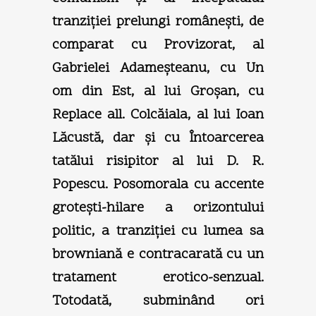
tranziţiei prelungi româneşti, de
comparat cu Provizorat, al
Gabrielei Adameşteanu, cu Un
om din Est, al lui Groşan, cu
Replace all. Colcăiala, al lui Ioan
Lăcustă, dar şi cu Întoarcerea
tatălui risipitor al lui D. R.
Popescu. Posomorala cu accente
groteşti-hilare a orizontului
politic, a tranziţiei cu lumea sa
browniană e contracarată cu un
tratament erotico-senzual.
Totodată, subminând ori