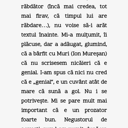
răbdător (încă mai credea, tot
mai firav, că timpul lui are
răbdare…), nu voise să-i arăt
textul înainte. Mi-a mulţumit, îi
plăcuse, dar a adăugat, glumind,
că a bârfit cu Muri (Ion Mureşan)
că nu scrisesem nicăieri că e
genial. I-am spus că nici nu cred
că e „genial“, e un cuvânt atât de
mare că sună a gol. Nu i se
potriveşte. Mi se pare mult mai
important că e un prozator
foarte bun. Negustorul de