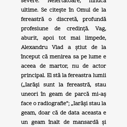
severe. Neiertătoare, fiindcă
ultime. Se citeşte în Omul de la
fereastră o discretă, profundă
profesiune de credinţă. Vag,
aburit, apoi tot mai limpede,
Alexandru Vlad a ştiut de la
început că menirea sa pe lume e
aceea de martor, nu de actor
principal. El stă la fereastra lumii
(„Iarăşi sunt la fereastră, stau
uneori în geam de parcă mi-aş
face o radiografie“; „Iarăşi stau la
geam, doar că de data aceasta e
un geam înalt de mansardă şi