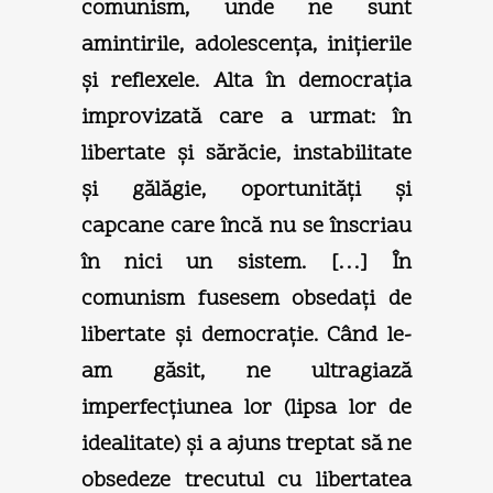
comunism, unde ne sunt
amintirile, adolescenţa, iniţierile
şi reflexele. Alta în democraţia
improvizată care a urmat: în
libertate şi sărăcie, instabilitate
şi gălăgie, oportunităţi şi
capcane care încă nu se înscriau
în nici un sistem. […] În
comunism fusesem obsedaţi de
libertate şi democraţie. Când le-
am găsit, ne ultragiază
imperfecţiunea lor (lipsa lor de
idealitate) şi a ajuns treptat să ne
obsedeze trecutul cu libertatea