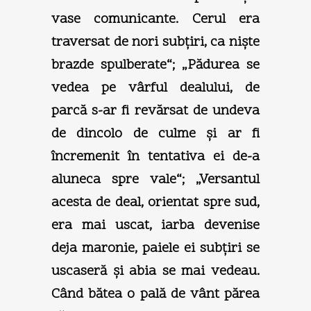
vase comunicante. Cerul era
traversat de nori subţiri, ca nişte
brazde spulberate“; „Pădurea se
vedea pe vârful dealului, de
parcă s-ar fi revărsat de undeva
de dincolo de culme şi ar fi
încremenit în tentativa ei de-a
aluneca spre vale“; „Versantul
acesta de deal, orientat spre sud,
era mai uscat, iarba devenise
deja maronie, paiele ei subţiri se
uscaseră şi abia se mai vedeau.
Când bătea o pală de vânt părea