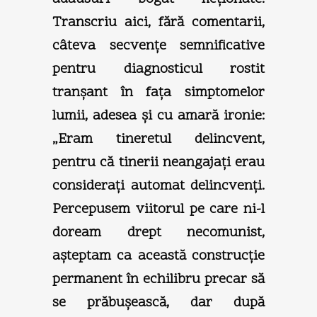
Transcriu aici, fără comentarii,
câteva secvenţe semnificative
pentru diagnosticul rostit
tranşant în faţa simptomelor
lumii, adesea şi cu amară ironie:
„Eram tineretul delincvent,
pentru că tinerii neangajaţi erau
consideraţi automat delincvenţi.
Percepusem viitorul pe care ni-l
doream drept necomunist,
aşteptam ca această construcţie
permanent în echilibru precar să
se prăbuşească, dar după