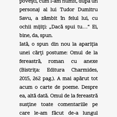
poveşti, cum l-am numit, după un
personaj al lui Tudor Dumitru
Savu, a zâmbit în felul lui, cu
ochii mijiţi: „Dacă spui tu…“ Ei,
bine, da, spun.
Iată, o spun din nou la apariţia
unei cărţi postume: Omul de la
fereastră, roman cu anexe
(Bistriţa: Editura Charmides,
2015, 262 pag.). A mai apărut tot
acum o carte de poeme. Despre
ea, altă dată. Omul de la fereastră
susţine toate comentariile pe
care le-am făcut de-a lungul