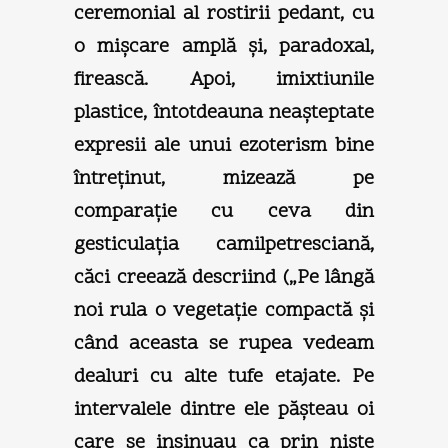
ceremonial al rostirii pedant, cu
o mişcare amplă şi, paradoxal,
firească. Apoi, imixtiunile
plastice, întotdeauna neaşteptate
expresii ale unui ezoterism bine
întreţinut, mizează pe
comparaţie cu ceva din
gesticulaţia camilpetresciană,
căci creează descriind („Pe lângă
noi rula o vegetaţie compactă şi
când aceasta se rupea vedeam
dealuri cu alte tufe etajate. Pe
intervalele dintre ele păşteau oi
care se insinuau ca prin nişte