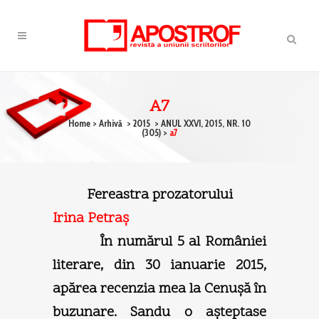
A7
Home
>
Arhivă
>
2015
>
ANUL XXVI, 2015, NR. 10
(305)
>
a7
Fereastra prozatorului
Irina Petraş
În numărul 5 al României
literare, din 30 ianuarie 2015,
apărea recenzia mea la Cenuşă în
buzunare. Sandu o aşteptase