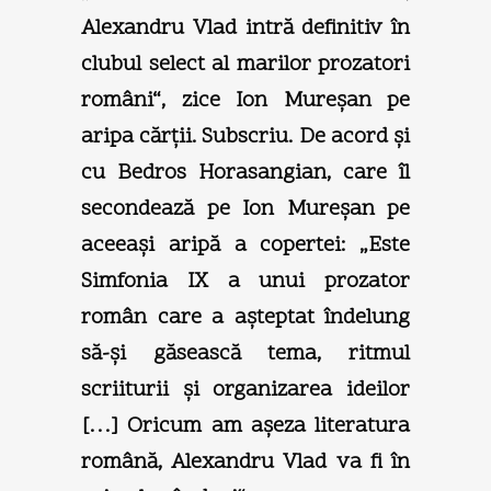
Alexandru Vlad intră definitiv în
clubul select al marilor prozatori
români“, zice Ion Mureşan pe
aripa cărţii. Subscriu. De acord şi
cu Bedros Horasangian, care îl
secondează pe Ion Mureşan pe
aceeaşi aripă a copertei: „Este
Simfonia IX a unui prozator
român care a aşteptat îndelung
să-şi găsească tema, ritmul
scriiturii şi organizarea ideilor
[…] Oricum am aşeza literatura
română, Alexandru Vlad va fi în