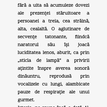
fără a uita să acumuleze dovezi
ale prezenţei stăruitoare a
persoanei a treia, cea străină,
alta, cealaltă. O aglutinare de
secvenţe tatonante, fiindcă
naratorul său îşi joacă
luciditatea lenos, aburit, ca prin
„sticla de lampă“ a privirii
aţintite înspre averea sonoră
dinăuntru, reprodusă prin
vocalizele cu lungi, alambicate
pauze de respiraţie ale unui
gurmet.