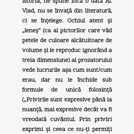
Istoria, ne spune încă o dată Al.
Vlad, nu se învaţă din literatură,
ci se înţelege. Ochiul atent şi
„leneş“ (ca al pictorilor care văd
petele de culoare alcătuitoare de
volume şi le reproduc ignorând a
treia dimensiune) al prozatorului
vede lucrurile aşa cum sunt/cum
erau, dar nu le închide sub
formule de unică folosinţă
(„Privirile sunt expresive până la
nuanţă, mai expresive decât va fi
vreodată cuvântul. Prin priviri
exprimi şi ceea ce nu-ţi permiţi