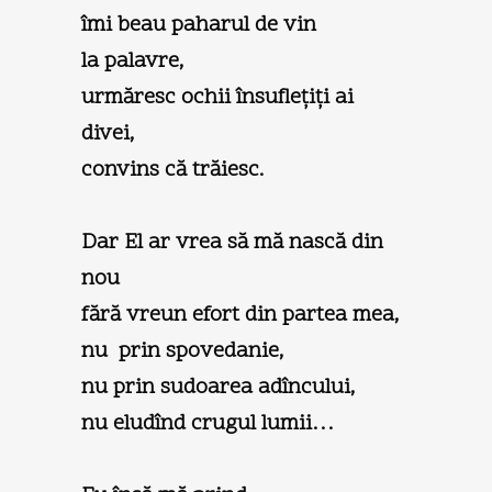
îmi beau paharul de vin
la palavre,
urmăresc ochii însufleţiţi ai
divei,
convins că trăiesc.
Dar El ar vrea să mă nască din
nou
fără vreun efort din partea mea,
nu prin spovedanie,
nu prin sudoarea adîncului,
nu eludînd crugul lumii…