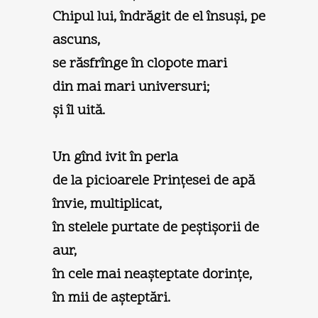
Chipul lui, îndrăgit de el însuşi, pe
ascuns,
se răsfrînge în clopote mari
din mai mari universuri;
şi îl uită.
Un gînd ivit în perla
de la picioarele Prinţesei de apă
învie, multiplicat,
în stelele purtate de peştişorii de
aur,
în cele mai neaşteptate dorinţe,
în mii de aşteptări.