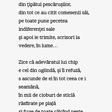
din ţipătul pescăruşilor,
din tot ce au citit comesenii săi,
pe toate pune pecetea
indiferenţei sale
şi apoi le trimite, scrisori la
vedere, în lume…
Zice că adevăratul lui chip
e cel din oglindă, şi îl refuză,
s ascunde de el în tot ceea ce i
seamănă,
în mii de cioburi de sticlă
răsfirate pe plajă
şi fuge de toate călcînd peste