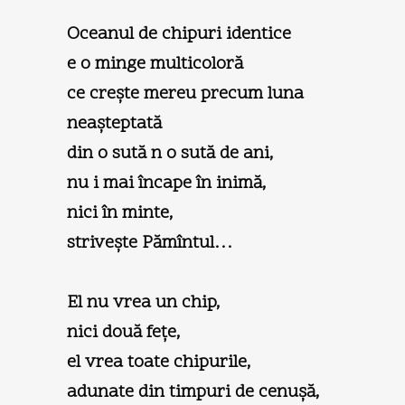
Oceanul de chipuri identice
e o minge multicoloră
ce creşte mereu precum luna
neaşteptată
din o sută n o sută de ani,
nu i mai încape în inimă,
nici în minte,
striveşte Pămîntul…
El nu vrea un chip,
nici două feţe,
el vrea toate chipurile,
adunate din timpuri de cenuşă,