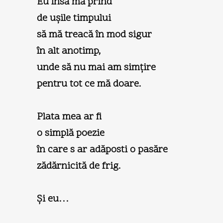
Eu însă mă prind
de uşile timpului
să mă treacă în mod sigur
în alt anotimp,
unde să nu mai am simţire
pentru tot ce mă doare.
Plata mea ar fi
o simplă poezie
în care s ar adăposti o pasăre
zădărnicită de frig.
Şi eu…