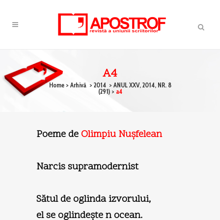
A4
Home
>
Arhivă
>
2014
>
ANUL XXV, 2014, NR. 8
(291)
>
a4
Poeme de
Olimpiu Nuşfelean
Narcis supramodernist
Sătul de oglinda izvorului,
el se oglindeşte n ocean.