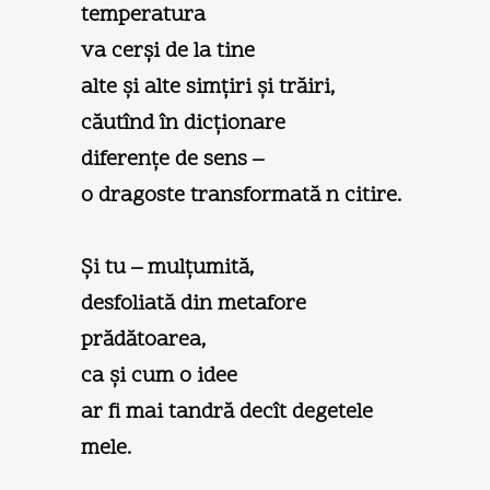
temperatura
va cerşi de la tine
alte şi alte simţiri şi trăiri,
căutînd în dicţionare
diferenţe de sens –
o dragoste transformată n citire.
Şi tu – mulţumită,
desfoliată din metafore
prădătoarea,
ca şi cum o idee
ar fi mai tandră decît degetele
mele.