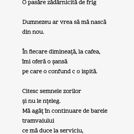
O pasăre zădărnicită de frig
Dumnezeu ar vrea să mă nască
din nou.
În fiecare dimineaţă, la cafea,
îmi oferă o şansă
pe care o confund c o ispită.
Citesc semnele zorilor
şi nu le nţeleg.
Mă agăţ în continuare de barele
tramvaiului
ce mă duce la serviciu,