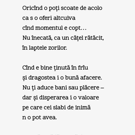
Oricînd o poţi scoate de acolo
ca s o oferi altcuiva
cînd momentul e copt…
Nu înecată, ca un căţel rătăcit,
în laptele zorilor.
Cînd e bine ţinută în frîu
şi dragostea i o bună afacere.
Nu ţi aduce bani sau plăcere –
dar şi disperarea i o valoare
pe care cei slabi de inimă
n o pot avea.