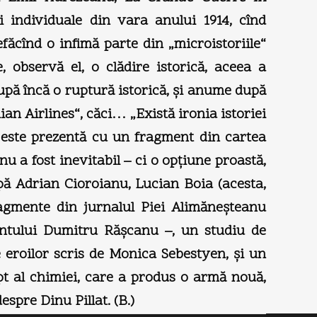
i individuale din vara anului 1914, cînd
efăcînd o infimă parte din „microistoriile“
 observă el, o clădire istorică, aceea a
upă încă o ruptură istorică, şi anume după
an Airlines“, căci… „Există ironia istoriei
, este prezentă cu un fragment din cartea
 a fost inevitabil – ci o opţiune proastă,
pă Adrian Cioroianu, Lucian Boia (acesta,
ragmente din jurnalul Piei Alimăneşteanu
nentului Dumitru Răşcanu –, un studiu de
eroilor scris de Monica Sebestyen, şi un
apt al chimiei, care a produs o armă nouă,
spre Dinu Pillat. (B.)