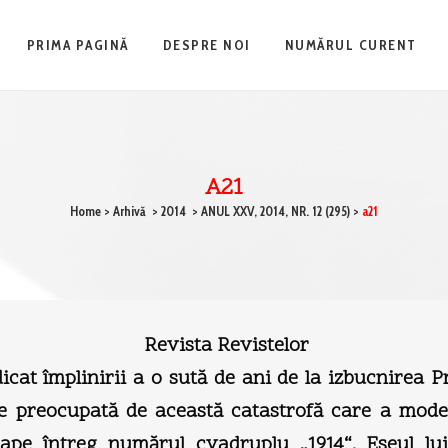
PRIMA PAGINĂ
DESPRE NOI
NUMĂRUL CURENT
A21
Home
>
Arhivă
>
2014
>
ANUL XXV, 2014, NR. 12 (295)
>
a21
Revista Revistelor
icat împlinirii a o sută de ani de la izbucnirea 
e preocupată de această catastrofă care a modela
ape întreg numărul cvadruplu „1914“. Eseul l