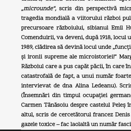
„microunde“,
scris din perspectivă micro
tragedia mondială a viitorului război puls
precursoare războiului, sibianul Emil H
Comenduirii, va deveni, după 1918, locul 
1989, clădirea să devină locul unde „funcţ
şi ironii supreme ale microistoriei!“ Ma
Războiul care a pus capăt păcii, în care 
catastrofală de fapt, a unui număr foart
intervievat de dna Alina Ledeanu). Scri
(Însemnări din timpul ocupaţiei germane
Carmen Tănăsoiu despre castelul Peleş î
altul, scris de cercetătorul francez Deni
gazele toxice – fac laolaltă un număr fasci