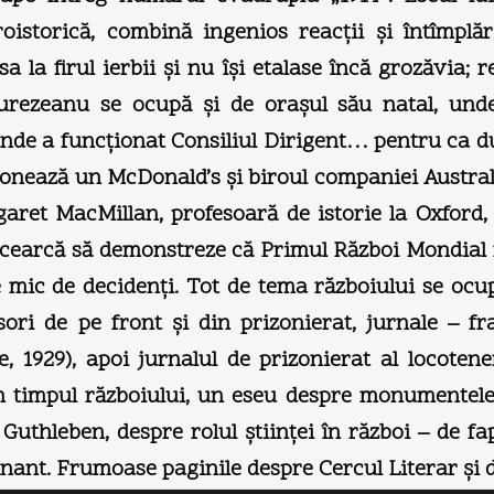
istorică, combină ingenios reacţii şi întîmplăr
a la firul ierbii şi nu îşi etalase încă grozăvia; r
urezeanu se ocupă şi de oraşul său natal, unde,
unde a funcţionat Consiliul Dirigent… pentru ca d
ionează un McDonald’s şi biroul companiei Australi
rgaret MacMillan, profesoară de istorie la Oxford
încearcă să demonstreze că Primul Război Mondial nu
e mic de decidenţi. Tot de tema războiului se ocu
sori de pe front şi din prizonierat, jurnale – f
, 1929), apoi jurnalul de prizonierat al locote
n timpul războiului, un eseu despre monumentele 
s Guthleben, despre rolul ştiinţei în război – de f
nant. Frumoase paginile despre Cercul Literar şi de