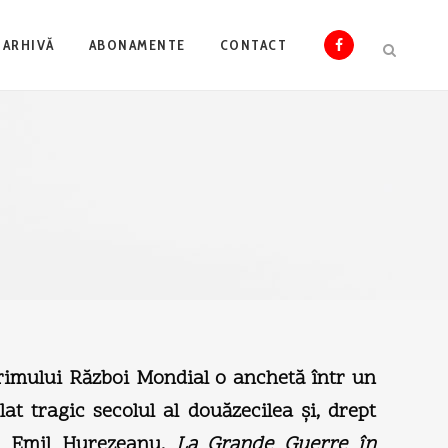
ARHIVĂ
ABONAMENTE
CONTACT
Primului Război Mondial o anchetă într un
t tragic secolul al douăzecilea şi, drept
ui Emil Hurezeanu,
La Grande Guerre în