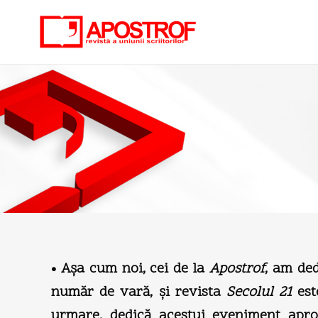
• Aşa cum noi, cei de la
Apostrof
, am ded
număr de vară, şi revista
Secolul 21
est
urmare, dedică acestui eveniment apro