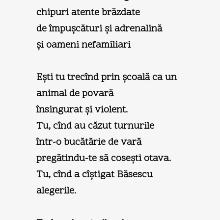
chipuri atente brăzdate
de împuşcături şi adrenalină
şi oameni nefamiliari
Eşti tu trecînd prin şcoală ca un
animal de povară
însingurat şi violent.
Tu, cînd au căzut turnurile
într-o bucătărie de vară
pregătindu-te să coseşti otava.
Tu, cînd a cîştigat Băsescu
alegerile.