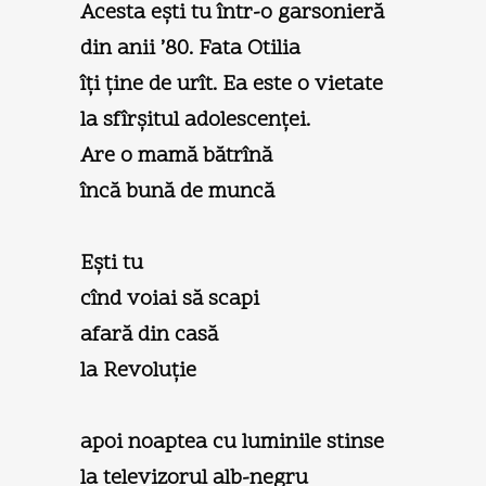
Acesta eşti tu într-o garsonieră
din anii ’80. Fata Otilia
îţi ţine de urît. Ea este o vietate
la sfîrşitul adolescenţei.
Are o mamă bătrînă
încă bună de muncă
Eşti tu
cînd voiai să scapi
afară din casă
la Revoluţie
apoi noaptea cu luminile stinse
la televizorul alb-negru