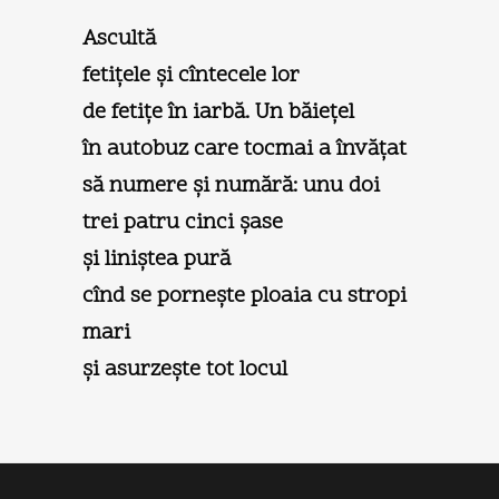
Ascultă
fetiţele şi cîntecele lor
de fetiţe în iarbă. Un băieţel
în autobuz care tocmai a învăţat
să numere şi numără: unu doi
trei patru cinci şase
şi liniştea pură
cînd se porneşte ploaia cu stropi
mari
şi asurzeşte tot locul