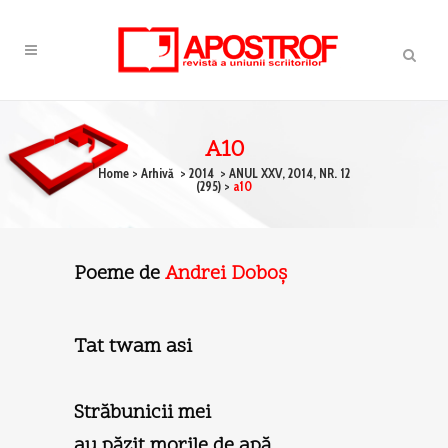
A10
Home
>
Arhivă
>
2014
>
ANUL XXV, 2014, NR. 12
(295)
>
a10
Poeme de
Andrei Doboş
Tat twam asi
Străbunicii mei
au păzit morile de apă