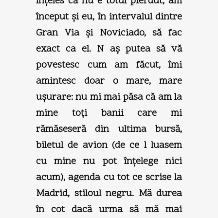
înţeles că nu e totul pierdut, am
început şi eu, în intervalul dintre
Gran Via şi Noviciado, să fac
exact ca el. N aş putea să vă
povestesc cum am făcut, îmi
amintesc doar o mare, mare
uşurare: nu mi mai păsa că am la
mine toţi banii care mi
rămăseseră din ultima bursă,
biletul de avion (de ce l luasem
cu mine nu pot înţelege nici
acum), agenda cu tot ce scrise la
Madrid, stiloul negru. Mă durea
în cot dacă urma să mă mai