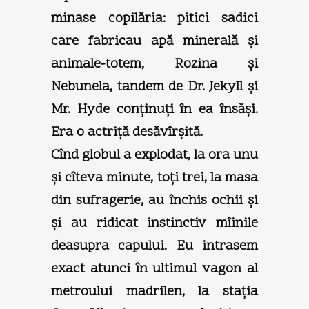
minase copilăria: pitici sadici
care fabricau apă minerală şi
animale-totem, Rozina şi
Nebunela, tandem de Dr. Jekyll şi
Mr. Hyde conţinuţi în ea însăşi.
Era o actriţă desăvîrşită.
Cînd globul a explodat, la ora unu
şi cîteva minute, toţi trei, la masa
din sufragerie, au închis ochii şi
şi au ridicat instinctiv mîinile
deasupra capului. Eu intrasem
exact atunci în ultimul vagon al
metroului madrilen, la staţia