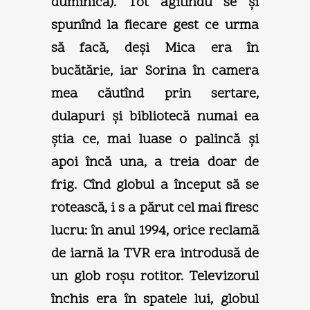
duminică). Tot agitîndu se şi
spunînd la fiecare gest ce urma
să facă, deşi Mica era în
bucătărie, iar Sorina în camera
mea căutînd prin sertare,
dulapuri şi bibliotecă numai ea
ştia ce, mai luase o palincă şi
apoi încă una, a treia doar de
frig. Cînd globul a început să se
rotească, i s a părut cel mai firesc
lucru: în anul 1994, orice reclamă
de iarnă la TVR era introdusă de
un glob roşu rotitor. Televizorul
închis era în spatele lui, globul