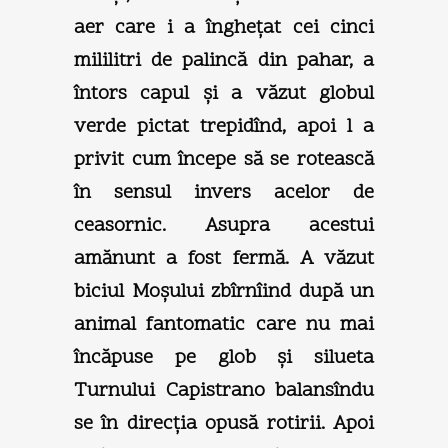
aer care i a îngheţat cei cinci
mililitri de palincă din pahar, a
întors capul şi a văzut globul
verde pictat trepidînd, apoi l a
privit cum începe să se rotească
în sensul invers acelor de
ceasornic. Asupra acestui
amănunt a fost fermă. A văzut
biciul Moşului zbîrnîind după un
animal fantomatic care nu mai
încăpuse pe glob şi silueta
Turnului Capistrano balansîndu
se în direcţia opusă rotirii. Apoi