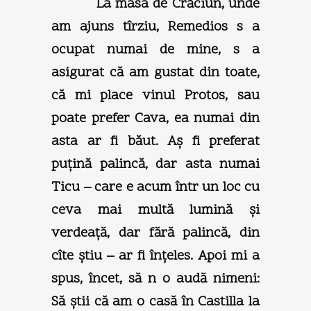
La masa de Crăciun, unde
am ajuns tîrziu, Remedios s a
ocupat numai de mine, s a
asigurat că am gustat din toate,
că mi place vinul Protos, sau
poate prefer Cava, ea numai din
asta ar fi băut. Aş fi preferat
puţină palincă, dar asta numai
Ticu – care e acum într un loc cu
ceva mai multă lumină şi
verdeaţă, dar fără palincă, din
cîte ştiu – ar fi înţeles. Apoi mi a
spus, încet, să n o audă nimeni:
Să ştii că am o casă în Castilla la