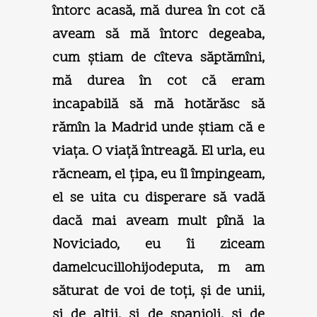
întorc acasă, mă durea în cot că
aveam să mă întorc degeaba,
cum ştiam de cîteva săptămîni,
mă durea în cot că eram
incapabilă să mă hotărăsc să
rămîn la Madrid unde ştiam că e
viaţa. O viaţă întreagă. El urla, eu
răcneam, el ţipa, eu îl împingeam,
el se uita cu disperare să vadă
dacă mai aveam mult pînă la
Noviciado, eu îi ziceam
damelcucillohijodeputa, m am
săturat de voi de toţi, şi de unii,
şi de alţii, şi de spanioli, şi de