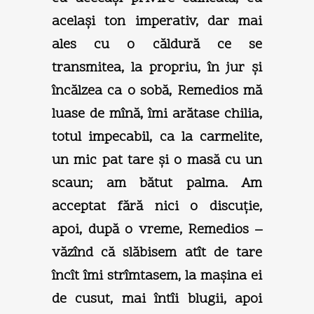
acelaşi ton imperativ, dar mai
ales cu o căldură ce se
transmitea, la propriu, în jur şi
încălzea ca o sobă, Remedios mă
luase de mînă, îmi arătase chilia,
totul impecabil, ca la carmelite,
un mic pat tare şi o masă cu un
scaun; am bătut palma. Am
acceptat fără nici o discuţie,
apoi, după o vreme, Remedios –
văzînd că slăbisem atît de tare
încît îmi strîmtasem, la maşina ei
de cusut, mai întîi blugii, apoi