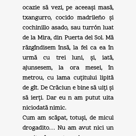
ocazie să vezi, pe aceeaşi masă,
txangurro, cocido madrileño şi
cochinillo asado, sau turrón luat
de la Mira, din Puerta del Sol. Mă
răzgîndisem însă, la fel ca ea în
urmă cu trei luni, şi, iată,
ajunsesem, la ora mesei, în
metrou, cu lama cuţitului lipită
de gît. De Crăciun e bine să uiţi şi
să ierţi. Dar eu n am putut uita
niciodată nimic.
Cum am scăpat, totuşi, de micul
drogadito… Nu am avut nici un