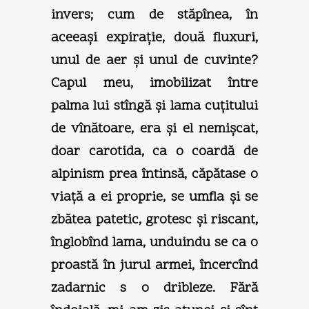
invers; cum de stăpînea, în
aceeaşi expiraţie, două fluxuri,
unul de aer şi unul de cuvinte?
Capul meu, imobilizat între
palma lui stîngă şi lama cuţitului
de vînătoare, era şi el nemişcat,
doar carotida, ca o coardă de
alpinism prea întinsă, căpătase o
viaţă a ei proprie, se umfla şi se
zbătea patetic, grotesc şi riscant,
înglobînd lama, unduindu se ca o
proastă în jurul armei, încercînd
zadarnic s o dribleze. Fără