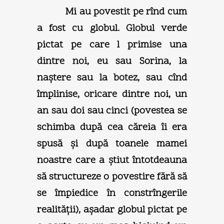
Mi au povestit pe rînd cum
a fost cu globul. Globul verde
pictat pe care l primise una
dintre noi, eu sau Sorina, la
naştere sau la botez, sau cînd
împlinise, oricare dintre noi, un
an sau doi sau cinci (povestea se
schimba după cea căreia îi era
spusă şi după toanele mamei
noastre care a ştiut întotdeauna
să structureze o povestire fără să
se împiedice în constrîngerile
realităţii), aşadar globul pictat pe