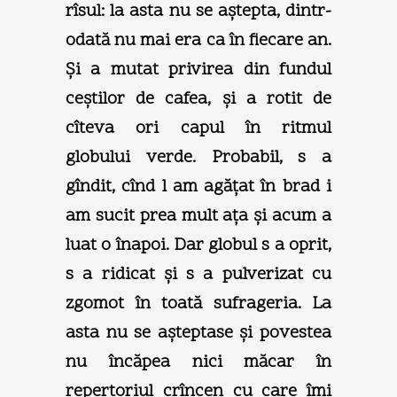
rîsul: la asta nu se aştepta, dintr-
odată nu mai era ca în fiecare an.
Şi a mutat privirea din fundul
ceştilor de cafea, şi a rotit de
cîteva ori capul în ritmul
globului verde. Probabil, s a
gîndit, cînd l am agăţat în brad i
am sucit prea mult aţa şi acum a
luat o înapoi. Dar globul s a oprit,
s a ridicat şi s a pulverizat cu
zgomot în toată sufrageria. La
asta nu se aşteptase şi povestea
nu încăpea nici măcar în
repertoriul crîncen cu care îmi