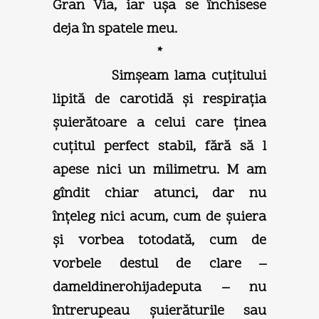
Gran Vía, iar uşa se închisese
deja în spatele meu.
*
Simşeam lama cuţitului
lipită de carotidă şi respiraţia
şuierătoare a celui care ţinea
cuţitul perfect stabil, fără să l
apese nici un milimetru. M am
gîndit chiar atunci, dar nu
înţeleg nici acum, cum de şuiera
şi vorbea totodată, cum de
vorbele destul de clare –
dameldinerohijadeputa – nu
întrerupeau şuierăturile sau