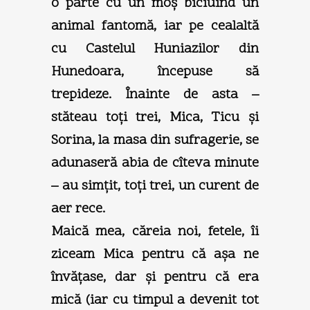
o parte cu un moş biciuind un
animal fantomă, iar pe cealaltă
cu Castelul Huniazilor din
Hunedoara, începuse să
trepideze. Înainte de asta –
stăteau toţi trei, Mica, Ticu şi
Sorina, la masa din sufragerie, se
adunaseră abia de cîteva minute
– au simţit, toţi trei, un curent de
aer rece.
Maică mea, căreia noi, fetele, îi
ziceam Mica pentru că aşa ne
învăţase, dar şi pentru că era
mică (iar cu timpul a devenit tot