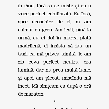
în cînd, fără să se mişte şi cu o
voce perfect echilibrată. Eu însă,
spre deosebire de el, m am
calmat cu greu. Am ieşit, pînă la
urmă, cu ei doi în marea piaţă
madrilenă, el insista să iau un
taxi, ea mă privea uimită, le am
zis ceva perfect neutru, era
lumină, dar nu prea multă lume,
şi apoi am plecat, mişcîndu mă
încet. Mă simţeam ca după o oră
de maraton.
*