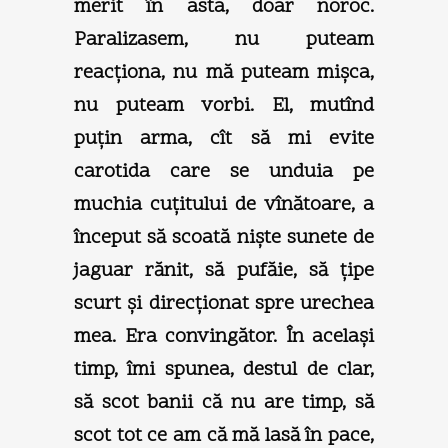
merit în asta, doar noroc.
Paralizasem, nu puteam
reacţiona, nu mă puteam mişca,
nu puteam vorbi. El, mutînd
puţin arma, cît să mi evite
carotida care se unduia pe
muchia cuţitului de vînătoare, a
început să scoată nişte sunete de
jaguar rănit, să pufăie, să ţipe
scurt şi direcţionat spre urechea
mea. Era convingător. În acelaşi
timp, îmi spunea, destul de clar,
să scot banii că nu are timp, să
scot tot ce am că mă lasă în pace,