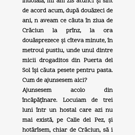
îndoială, mi am zis atunci şi sînt
de acord acum, după douăzeci de
ani, n aveam ce căuta în ziua de
Crăciun la prînz, la ora
douăsprezece şi cîteva minute, în
metroul pustiu, unde unul dintre
micii drogaditos din Puerta del
Sol îşi căuta pesete pentru pasta.
Cum de ajunsesem aici?
Ajunsesem acolo din
încăpăţînare. Locuiam de trei
luni într un hostal care azi nu
mai există, pe Calle del Pez, şi
hotărîsem, chiar de Crăciun, să i