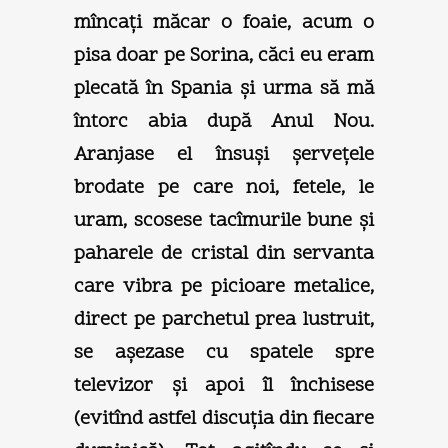
mîncaţi măcar o foaie, acum o
pisa doar pe Sorina, căci eu eram
plecată în Spania şi urma să mă
întorc abia după Anul Nou.
Aranjase el însuşi şerveţele
brodate pe care noi, fetele, le
uram, scosese tacîmurile bune şi
paharele de cristal din servanta
care vibra pe picioare metalice,
direct pe parchetul prea lustruit,
se aşezase cu spatele spre
televizor şi apoi îl închisese
(evitînd astfel discuţia din fiecare