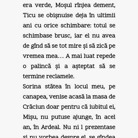
era verde, Moşul rînjea dement,
Ticu se obişnuise deja în ultimii
ani cu orice schimbare: totul se
schimbase brusc, iar el nu avea
de gînd să se tot mire şi să zică pe
vremea mea… A mai luat repede
o palincă şi a aşteptat să se
termine reclamele.
Sorina stătea în locul meu, pe
canapea, venise acasă la masa de
Crăciun doar pentru că iubitul ei,
Mişu, nu putuse ajunge, în acel
an, în Ardeal. Nu ni l prezentase
şi nu vorbea despre el, se gîndea