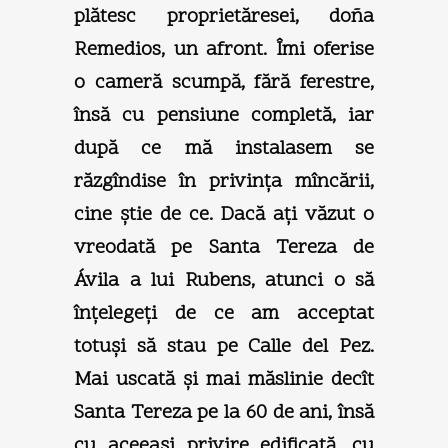
plătesc proprietăresei, doña
Remedios, un afront. Îmi oferise
o cameră scumpă, fără ferestre,
însă cu pensiune completă, iar
după ce mă instalasem se
răzgîndise în privinţa mîncării,
cine ştie de ce. Dacă aţi văzut o
vreodată pe Santa Tereza de
Ávila a lui Rubens, atunci o să
înţelegeţi de ce am acceptat
totuşi să stau pe Calle del Pez.
Mai uscată şi mai măslinie decît
Santa Tereza pe la 60 de ani, însă
cu aceeaşi privire edificată, cu