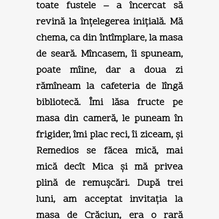
toate fustele – a încercat să
revină la înţelegerea iniţială. Mă
chema, ca din întîmplare, la masa
de seară. Mîncasem, îi spuneam,
poate mîine, dar a doua zi
rămîneam la cafeteria de lîngă
bibliotecă. Îmi lăsa fructe pe
masa din cameră, le puneam în
frigider, îmi plac reci, îi ziceam, şi
Remedios se făcea mică, mai
mică decît Mica şi mă privea
plină de remuşcări. După trei
luni, am acceptat invitaţia la
masa de Crăciun, era o rară