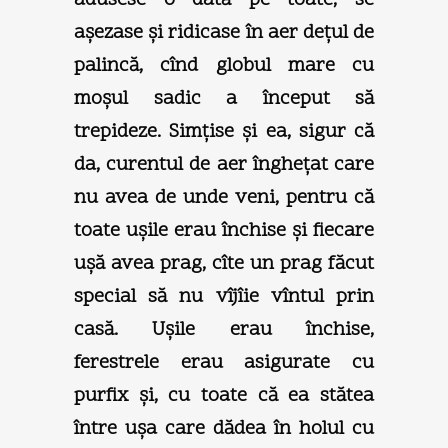
aşezase şi ridicase în aer deţul de
palincă, cînd globul mare cu
moşul sadic a început să
trepideze. Simţise şi ea, sigur că
da, curentul de aer îngheţat care
nu avea de unde veni, pentru că
toate uşile erau închise şi fiecare
uşă avea prag, cîte un prag făcut
special să nu vîjîie vîntul prin
casă. Uşile erau închise,
ferestrele erau asigurate cu
purfix şi, cu toate că ea stătea
între uşa care dădea în holul cu