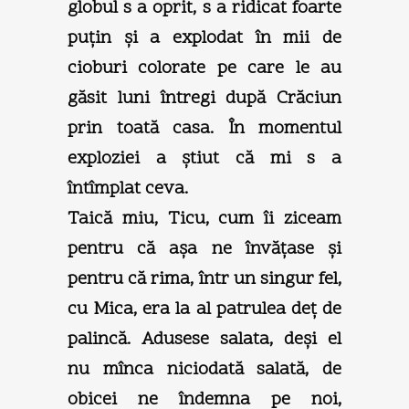
globul s a oprit, s a ridicat foarte
puţin şi a explodat în mii de
cioburi colorate pe care le au
găsit luni întregi după Crăciun
prin toată casa. În momentul
exploziei a ştiut că mi s a
întîmplat ceva.
Taică miu, Ticu, cum îi ziceam
pentru că aşa ne învăţase şi
pentru că rima, într un singur fel,
cu Mica, era la al patrulea deţ de
palincă. Adusese salata, deşi el
nu mînca niciodată salată, de
obicei ne îndemna pe noi,