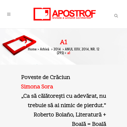
A1
Home
>
Arhivă
>
2014
>
ANUL XXV, 2014, NR. 12
(295)
>
a1
Poveste de Crăciun
Simona Sora
„Ca să călătoreşti cu adevărat, nu
trebuie să ai nimic de pierdut.“
Roberto Bolaño, Literatură +
Boală = Boală