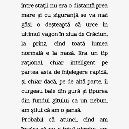
între staţii nu era o distanţă prea
mare şi cu siguranţă se va mai
găsi o deşteaptă să urce în
ultimul vagon în ziua de Crăciun,
la prînz, cînd toată lumea
normală e la masă. Era un tip
raţional, chiar inteligent pe
partea asta de înţelegere rapidă,
şi chiar dacă, pe de altă parte, îi
curgeau bale din gură şi ţipurea
din fundul gîtului ca un nebun,
am ştiut că am o şansă.
Probabil că atunci, cînd am