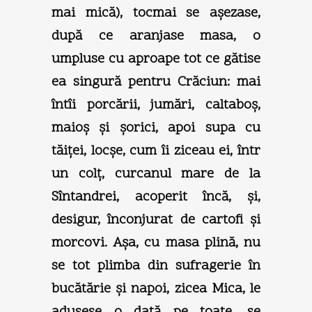
mai mică), tocmai se aşezase,
după ce aranjase masa, o
umpluse cu aproape tot ce gătise
ea singură pentru Crăciun: mai
întîi porcării, jumări, caltaboş,
maioş şi şorici, apoi supa cu
tăiţei, locşe, cum îi ziceau ei, într
un colţ, curcanul mare de la
Sîntandrei, acoperit încă, şi,
desigur, înconjurat de cartofi şi
morcovi. Aşa, cu masa plină, nu
se tot plimba din sufragerie în
bucătărie şi napoi, zicea Mica, le
adusese o dată pe toate, se