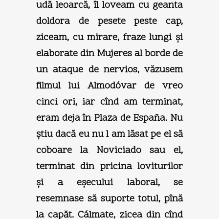
udă leoarcă, îl loveam cu geanta
doldora de pesete peste cap,
ziceam, cu mirare, fraze lungi şi
elaborate din Mujeres al borde de
un ataque de nervios, văzusem
filmul lui Almodóvar de vreo
cinci ori, iar cînd am terminat,
eram deja în Plaza de España. Nu
ştiu dacă eu nu l am lăsat pe el să
coboare la Noviciado sau el,
terminat din pricina loviturilor
şi a eşecului laboral, se
resemnase să suporte totul, pînă
la capăt. Cálmate, zicea din cînd