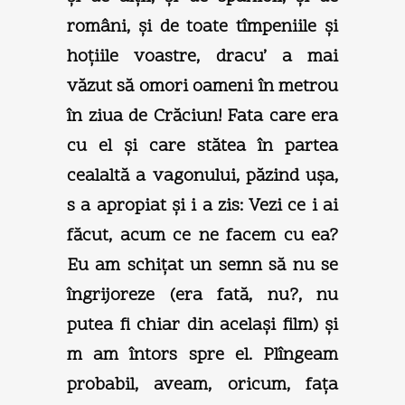
români, şi de toate tîmpeniile şi
hoţiile voastre, dracu’ a mai
văzut să omori oameni în metrou
în ziua de Crăciun! Fata care era
cu el şi care stătea în partea
cealaltă a vagonului, păzind uşa,
s a apropiat şi i a zis: Vezi ce i ai
făcut, acum ce ne facem cu ea?
Eu am schiţat un semn să nu se
îngrijoreze (era fată, nu?, nu
putea fi chiar din acelaşi film) şi
m am întors spre el. Plîngeam
probabil, aveam, oricum, faţa