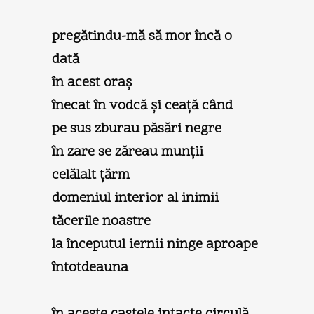
pregătindu-mă să mor încă o
dată
în acest oraş
înecat în vodcă şi ceaţă când
pe sus zburau păsări negre
în zare se zăreau munţii
celălalt ţărm
domeniul interior al inimii
tăcerile noastre
la începutul iernii ninge aproape
întotdeauna
în aceste castele intacte circulă