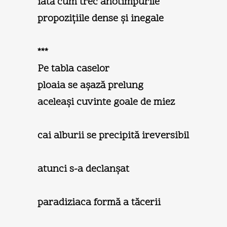
iată cum trec anotimpurile
propoziţiile dense şi inegale
***
Pe tabla caselor
ploaia se aşază prelung
aceleaşi cuvinte goale de miez
cai alburii se precipită ireversibil
atunci s-a declanşat
paradiziaca formă a tăcerii