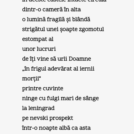
dintr-o cameră în alta
o lumină fragilă şi blândă
strigătul unei şoapte zgomotul
estompat al
unor lucruri
de îţi vine să urli Doamne
„în frigul adevărat al iernii
morţii“
printre cuvinte
ninge cu fulgi mari de sânge
la leningrad
pe nevski prospekt
într-o noapte albă ca asta