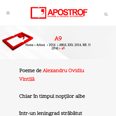
A9
Home
>
Arhivă
>
2014
>
ANUL XXV, 2014, NR. 11
(294)
>
a9
Poeme de
Alexandru Ovidiu
Vintilă
Chiar în timpul nopţilor albe
într-un leningrad străbătut