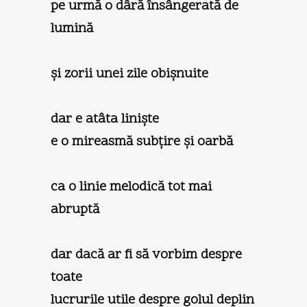
pe urmă o dâră însângerată de
lumină
şi zorii unei zile obişnuite
dar e atâta linişte
e o mireasmă subţire şi oarbă
ca o linie melodică tot mai
abruptă
dar dacă ar fi să vorbim despre
toate
lucrurile utile despre golul deplin