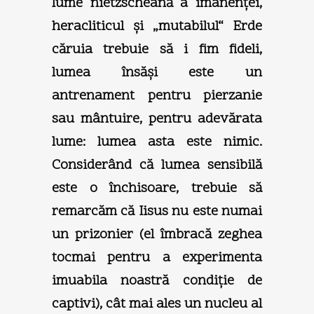
lume nietzscheană a imanenţei,
heracliticul şi „mutabilul“ Erde
căruia trebuie să i fim fideli,
lumea însăşi este un
antrenament pentru pierzanie
sau mântuire, pentru adevărata
lume: lumea asta este nimic.
Considerând că lumea sensibilă
este o închisoare, trebuie să
remarcăm că Iisus nu este numai
un prizonier (el îmbracă zeghea
tocmai pentru a experimenta
imuabila noastră condiţie de
captivi), cât mai ales un nucleu al