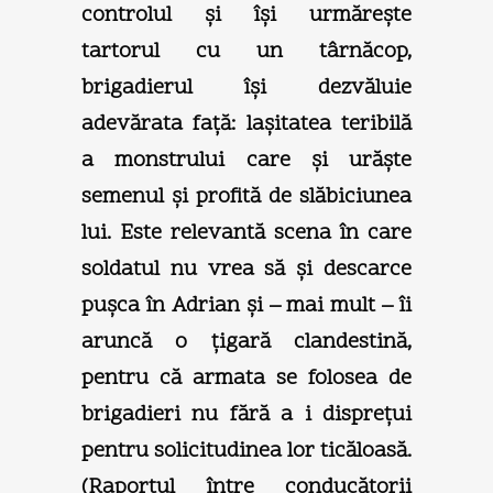
controlul şi îşi urmăreşte
tartorul cu un târnăcop,
brigadierul îşi dezvăluie
adevărata faţă: laşitatea teribilă
a monstrului care şi urăşte
semenul şi profită de slăbiciunea
lui. Este relevantă scena în care
soldatul nu vrea să şi descarce
puşca în Adrian şi – mai mult – îi
aruncă o ţigară clandestină,
pentru că armata se folosea de
brigadieri nu fără a i dispreţui
pentru solicitudinea lor ticăloasă.
(Raportul între conducătorii