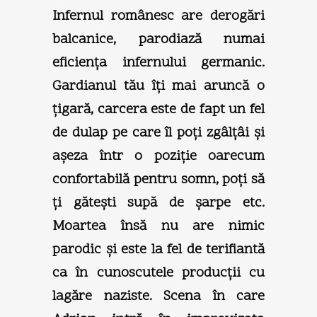
Infernul românesc are derogări
balcanice, parodiază numai
eficienţa infernului germanic.
Gardianul tău îţi mai aruncă o
ţigară, carcera este de fapt un fel
de dulap pe care îl poţi zgâlţâi şi
aşeza într o poziţie oarecum
confortabilă pentru somn, poţi să
ţi găteşti supă de şarpe etc.
Moartea însă nu are nimic
parodic şi este la fel de terifiantă
ca în cunoscutele producţii cu
lagăre naziste. Scena în care