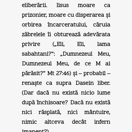
eliberării. Iisus moare ca
prizonier, moare cu disperarea şi
orbirea încarceratului, căruia
zăbrelele îi obturează adevărata
privire („Eli, Eli, lama
sabahtani?“: „Dumnezeul Meu,
Dumnezeul Meu, de ce M ai
părăsit?“ Mt 27:46) şi – probabil –
renaşte ca supra Dasein liber.
(Dar dacă nu există nicio lume
după închisoare? Dacă nu există
nici răsplată, nici mântuire,
nimic altceva decât infern
imanent?)