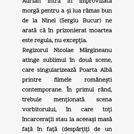
Adrian intră în improvizata
morgă pentru a şi lua rămas bun
de la Ninel (Sergiu Bucur) ne
arată că în prizonierat moartea
este regula, nu excepţia.
Regizorul Nicolae Mărgineanu
atinge sublimul în două scene,
care singularizează Poarta Albă
printre filmele româneşti
contemporane. În primul rând,
trebuie menţionată scena
vorbitorului, în care toţi
încarceraţii stau la aceeaşi masă
faţă în faţă (despărţiţi de un