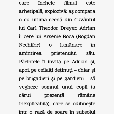
care încheie filmul este
arhetipală, explozivă: aş compara
o cu ultima scenă din Cuvântul
lui Carl Theodor Dreyer. Adrian
îi cere lui Arsenie Boca (Bogdan
Nechifor) o lumânare în
amintirea prietenului său.
Părintele îl invită pe Adrian şi,
apoi, pe ceilalţi deţinuţi – chiar şi
pe brigadieri şi pe gardieni – să
vegheze somnul unui copil (a
cărui prezenţă rămâne
inexplicabilă), care se odihneşte
într o rază de soare în subsolul