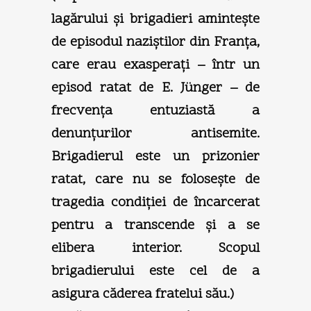
lagărului şi brigadieri aminteşte
de episodul naziştilor din Franţa,
care erau exasperaţi – într un
episod ratat de E. Jünger – de
frecvenţa entuziastă a
denunţurilor antisemite.
Brigadierul este un prizonier
ratat, care nu se foloseşte de
tragedia condiţiei de încarcerat
pentru a transcende şi a se
elibera interior. Scopul
brigadierului este cel de a
asigura căderea fratelui său.)