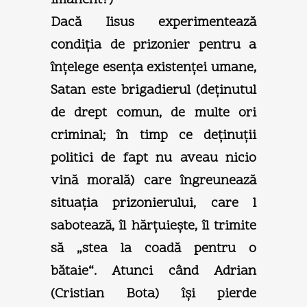
Dacă Iisus experimentează
condiţia de prizonier pentru a
înţelege esenţa existenţei umane,
Satan este brigadierul (deţinutul
de drept comun, de multe ori
criminal; în timp ce deţinuţii
politici de fapt nu aveau nicio
vină morală) care îngreunează
situaţia prizonierului, care l
sabotează, îl hărţuieşte, îl trimite
să „stea la coadă pentru o
bătaie“. Atunci când Adrian
(Cristian Bota) îşi pierde