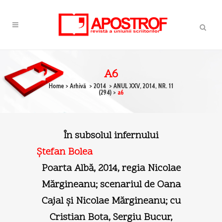
A6
Home
>
Arhivă
>
2014
>
ANUL XXV, 2014, NR. 11
(294)
>
a6
În subsolul infernului
Ştefan Bolea
Poarta Albă, 2014, regia Nicolae
Mărgineanu; scenariul de Oana
Cajal şi Nicolae Mărgineanu; cu
Cristian Bota, Sergiu Bucur,