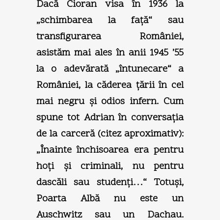
Dacă Cioran visa în 1936 la
„schimbarea la faţă“ sau
transfigurarea României,
asistăm mai ales în anii 1945 ’55
la o adevărată „întunecare“ a
României, la căderea ţării în cel
mai negru şi odios infern. Cum
spune tot Adrian în conversaţia
de la carceră (citez aproximativ):
„Înainte închisoarea era pentru
hoţi şi criminali, nu pentru
dascăli sau studenţi…“ Totuşi,
Poarta Albă nu este un
Auschwitz sau un Dachau.