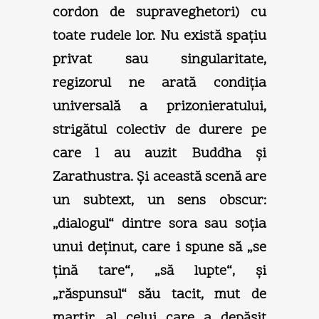
cordon de supraveghetori) cu
toate rudele lor. Nu există spaţiu
privat sau singularitate,
regizorul ne arată condiţia
universală a prizonieratului,
strigătul colectiv de durere pe
care l au auzit Buddha şi
Zarathustra. Şi această scenă are
un subtext, un sens obscur:
„dialogul“ dintre sora sau soţia
unui deţinut, care i spune să „se
ţină tare“, „să lupte“, şi
„răspunsul“ său tacit, mut de
martir, al celui care a depăşit