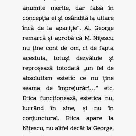
anumite merite, dar falsă în
concepţia ei şi osândită la uitare
încă de la apariţie“. Al. George
remarcă şi aprobă că M. Niţescu
nu ţine cont de om, ci de fapta
acestuia, totuşi dezvăluie şi
reproşează totodată „un fel de
absolutism estetic ce nu ţine
seama de împrejurări…“ etc.
Etica funcţionează, estetica nu,
lucrând în sine, şi nu în
conjunctural. Etica apare la
Niţescu, nu altfel decât la George,