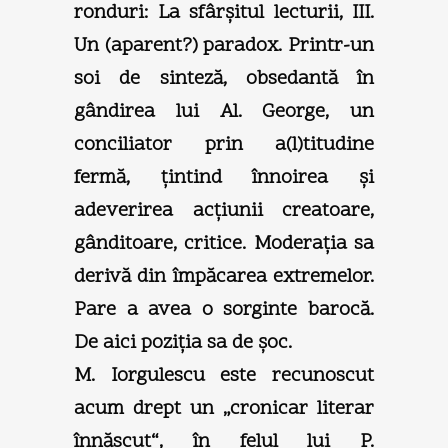
ronduri: La sfârşitul lecturii, III.
Un (aparent?) paradox. Printr-un
soi de sinteză, obsedantă în
gândirea lui Al. George, un
conciliator prin a(l)titudine
fermă, ţintind înnoirea şi
adeverirea acţiunii creatoare,
gânditoare, critice. Moderaţia sa
derivă din împăcarea extremelor.
Pare a avea o sorginte barocă.
De aici poziţia sa de şoc.
M. Iorgulescu este recunoscut
acum drept un „cronicar literar
înnăscut“, în felul lui P.