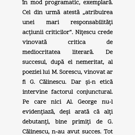
în mod programatic, exemplară.
Cel din urmă atestă „atribuirea
unei mari responsabilităţi
acţiunii criticilor“. Niţescu crede
vinovată critica de
mediocritatea literară. De
succesul, după el nemeritat, al
poeziei lui M. Sorescu, vinovat ar
fi G. Călinescu. Dar şi-n etică
intervine factorul conjunctural.
Pe care nici Al. George nu-l
evidenţiază, deşi arată că alţi
debutanţi, bine primiţi de G.
Călinescu, n-au avut succes. Tot