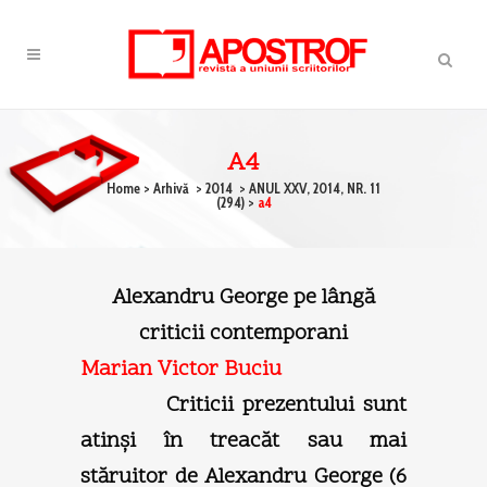
A4
Home
>
Arhivă
>
2014
>
ANUL XXV, 2014, NR. 11
(294)
>
a4
Alexandru George pe lângă
criticii contemporani
Marian Victor Buciu
Criticii prezentului sunt
atinşi în treacăt sau mai
stăruitor de Alexandru George (6