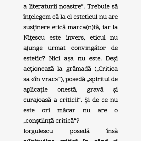
a literaturii noastre“. Trebuie să
înţelegem că la el esteticul nu are
susţinere etică marca(n)tă, iar la
Niţescu este invers, eticul nu
ajunge urmat convingător de
estetic? Nici aşa nu este. Deşi
acţionează la grămadă („Critica
sa «în vrac»“), posedă „spiritul de
aplicaţie onestă, gravă şi
curajoasă a criticii“. Şi de ce nu
este ori măcar nu are o
„conştiinţă critică“?
Iorgulescu posedă însă