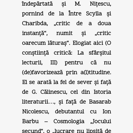
îndepărtată şi M. Niţescu,
pornind de la Între Scylla şi
Charibda, „critic de a doua
instanţă“, numit şi „critic
oarecum lăturaş“. Elogiat aici (O
conştiinţă critică: La sfârşitul
lecturii, III) pentru că nu
(de)favorizează prin a(l)titudine.
El se arată la fel de sever şi faţă
de G. Călinescu, cel din Istoria
literaturii…, şi faţă de Basarab
Nicolescu, debutantul cu Ion
Barbu – Cosmologia „Jocului
secund“, o „lucrare nu lipsită de