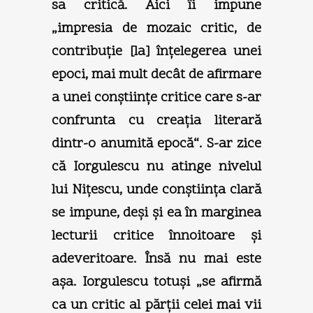
sa critică. Aici îi impune
„impresia de mozaic critic, de
contribuţie [la] înţelegerea unei
epoci, mai mult decât de afirmare
a unei conştiinţe critice care s-ar
confrunta cu creaţia literară
dintr-o anumită epocă“. S-ar zice
că Iorgulescu nu atinge nivelul
lui Niţescu, unde conştiinţa clară
se impune, deşi şi ea în marginea
lecturii critice înnoitoare şi
adeveritoare. Însă nu mai este
aşa. Iorgulescu totuşi „se afirmă
ca un critic al părţii celei mai vii