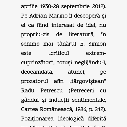
aprilie 1930-28 septembrie 2012).
Pe Adrian Marino îl descoperă şi
el ca fiind interesat de idei, nu
propriu-zis de literatură, în
schimb mai tânărul E. Simion
este „criticul extrem-
cuprinzător“, totuşi neglijându-l,
deocamdată, atunci, pe
prozatorul afin „târgoviştean“
Radu Petrescu (Petreceri cu
gândul şi inducţii sentimentale,
Cartea Românească, 1986, p. 242).
Poziţionarea ideologică diferită