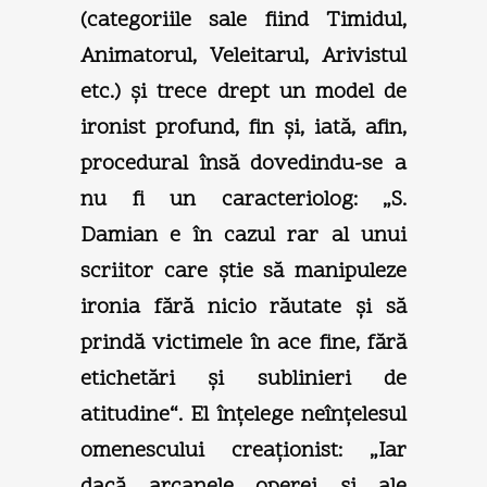
(categoriile sale fiind Timidul,
Animatorul, Veleitarul, Arivistul
etc.) şi trece drept un model de
ironist profund, fin şi, iată, afin,
procedural însă dovedindu-se a
nu fi un caracteriolog: „S.
Damian e în cazul rar al unui
scriitor care ştie să manipuleze
ironia fără nicio răutate şi să
prindă victimele în ace fine, fără
etichetări şi sublinieri de
atitudine“. El înţelege neînţelesul
omenescului creaţionist: „Iar
dacă arcanele operei şi ale