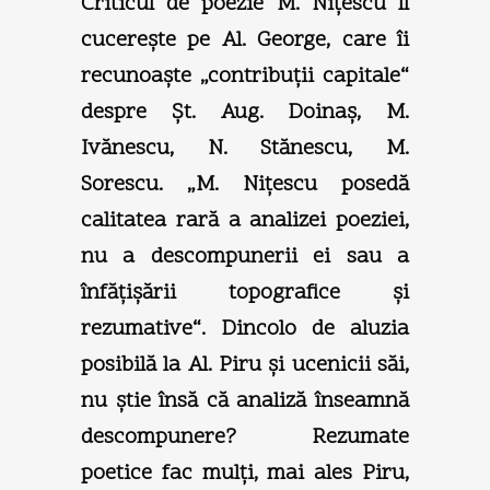
Criticul de poezie M. Niţescu îl
cucereşte pe Al. George, care îi
recunoaşte „contribuţii capitale“
despre Şt. Aug. Doinaş, M.
Ivănescu, N. Stănescu, M.
Sorescu. „M. Niţescu posedă
calitatea rară a analizei poeziei,
nu a descompunerii ei sau a
înfăţişării topografice şi
rezumative“. Dincolo de aluzia
posibilă la Al. Piru şi ucenicii săi,
nu ştie însă că analiză înseamnă
descompunere? Rezumate
poetice fac mulţi, mai ales Piru,