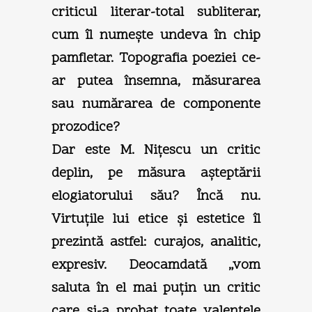
criticul literar-total subliterar,
cum îl numeşte undeva în chip
pamfletar. Topografia poeziei ce-
ar putea însemna, măsurarea
sau numărarea de componente
prozodice?
Dar este M. Niţescu un critic
deplin, pe măsura aşteptării
elogiatorului său? Încă nu.
Virtuţile lui etice şi estetice îl
prezintă astfel: curajos, analitic,
expresiv. Deocamdată „vom
saluta în el mai puţin un critic
care şi-a probat toate valenţele