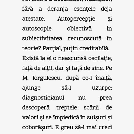
fără a deranja esenţele deja
atestate. Autopercepţie şi
autoscopie obiectivă în
subiectivitatea recunoscută în
teorie? Parţial, puţin creditabilă.
Există la el o neascunsă oscilaţie,
faţă de alţii, dar şi faţă de sine. Pe
M. Iorgulescu, după ce-l înalţă,
ajunge să-l uzurpe:
diagnosticianul nu prea
descoperă treptele scării de
valori şi se împiedică în suişuri şi
coborâşuri. E greu să-l mai crezi