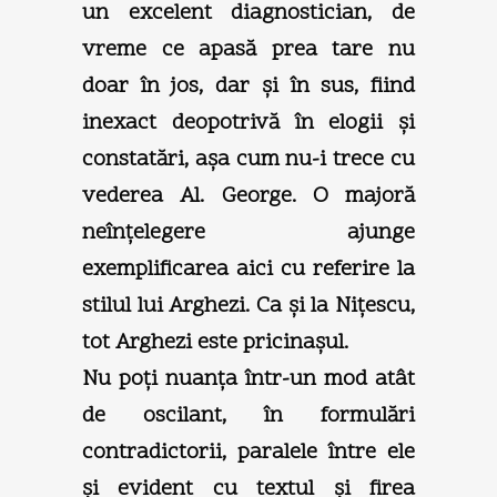
un excelent diagnostician, de
vreme ce apasă prea tare nu
doar în jos, dar şi în sus, fiind
inexact deopotrivă în elogii şi
constatări, aşa cum nu-i trece cu
vederea Al. George. O majoră
neînţelegere ajunge
exemplificarea aici cu referire la
stilul lui Arghezi. Ca şi la Niţescu,
tot Arghezi este pricinaşul.
Nu poţi nuanţa într-un mod atât
de oscilant, în formulări
contradictorii, paralele între ele
şi evident cu textul şi firea