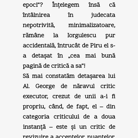
epoci“? Înţelegem însă că
întâlnirea în judecata
nepotrivită, minimalizatoare,
rămâne la Iorgulescu pur
accidentală, întrucât de Piru el s-
a detaşat în „cea mai bună
pagină de critică a sa“!
Să mai constatăm detaşarea lui
Al. George de năravul critic
executor, crezut de unii a-i fi
propriu, când, de fapt, el – din
categoria criticului de a doua
instanţă – este şi un critic de
revizuire a accentelor, nuanţelor,