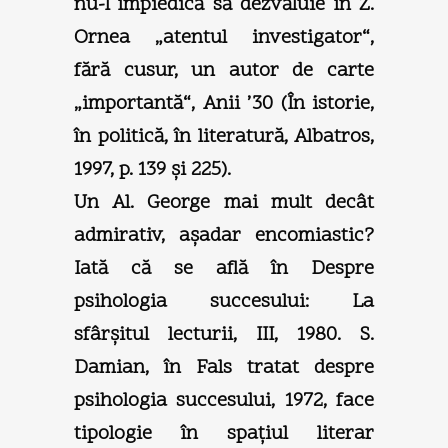
nu-l împiedică să dezvăluie în Z.
Ornea „atentul investigator“,
fără cusur, un autor de carte
„importantă“, Anii ’30 (În istorie,
în politică, în literatură, Albatros,
1997, p. 139 şi 225).
Un Al. George mai mult decât
admirativ, aşadar encomiastic?
Iată că se află în Despre
psihologia succesului: La
sfârşitul lecturii, III, 1980. S.
Damian, în Fals tratat despre
psihologia succesului, 1972, face
tipologie în spaţiul literar