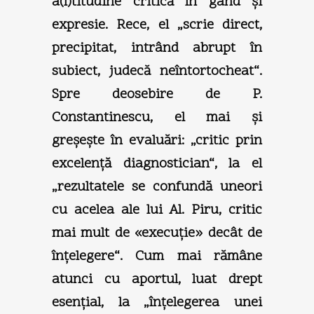
a(l)titudine critică în gând şi
expresie. Rece, el „scrie direct,
precipitat, intrând abrupt în
subiect, judecă neîntortocheat“.
Spre deosebire de P.
Constantinescu, el mai şi
greşeşte în evaluări: „critic prin
excelenţă diagnostician“, la el
„rezultatele se confundă uneori
cu acelea ale lui Al. Piru, critic
mai mult de «execuţie» decât de
înţelegere“. Cum mai rămâne
atunci cu aportul, luat drept
esenţial, la „înţelegerea unei