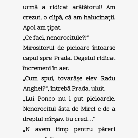
urmă a ridicat arătătorul! Am
crezut, o clipă, că am halucinaţii.
Apoi am ţipat.
„Ce faci, nenorocitule?!“
Mirositorul de picioare întoarse
capul spre Prada. Degetul ridicat
încremeni în aer.
„Cum spui, tovarăşe elev Radu
Anghel?“, întrebă Prada, uluit.
„Lui Ponco nu i put picioarele.
Nenorocitul ăsta de Mirel e de a
dreptul mîrşav. Eu cred…“
„N avem timp pentru păreri