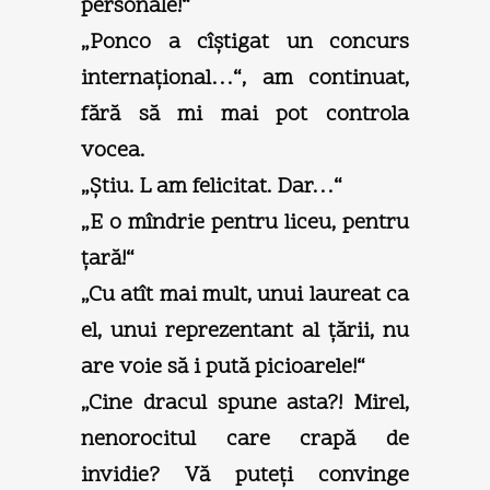
personale!“
„Ponco a cîştigat un concurs
internaţional…“, am continuat,
fără să mi mai pot controla
vocea.
„Ştiu. L am felicitat. Dar…“
„E o mîndrie pentru liceu, pentru
ţară!“
„Cu atît mai mult, unui laureat ca
el, unui reprezentant al ţării, nu
are voie să i pută picioarele!“
„Cine dracul spune asta?! Mirel,
nenorocitul care crapă de
invidie? Vă puteţi convinge