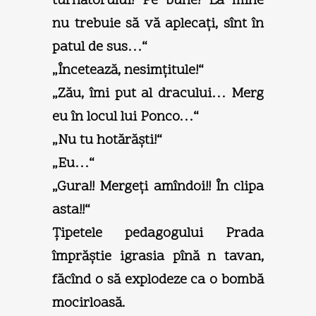
turnătorului! Pe bune! La mine
nu trebuie să vă aplecaţi, sînt în
patul de sus…“
„Încetează, nesimţitule!“
„Zău, îmi put al dracului… Merg
eu în locul lui Ponco…“
„Nu tu hotărăşti!“
„Eu…“
„Gura!! Mergeţi amîndoi!! În clipa
asta!!“
Ţipetele pedagogului Prada
împrăştie igrasia pînă n tavan,
făcînd o să explodeze ca o bombă
mocirloasă.