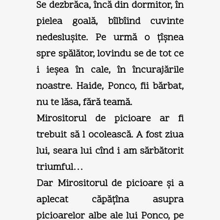
Se dezbrăca, încă din dormitor, în
pielea goală, bîlbîind cuvinte
nedesluşite. Pe urmă o ţîşnea
spre spălător, lovindu se de tot ce
i ieşea în cale, în încurajările
noastre. Haide, Ponco, fii bărbat,
nu te lăsa, fără teamă.
Mirositorul de picioare ar fi
trebuit să l ocolească. A fost ziua
lui, seara lui cînd i am sărbătorit
triumful…
Dar Mirositorul de picioare şi a
aplecat căpăţîna asupra
picioarelor albe ale lui Ponco, pe