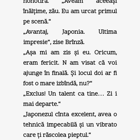
hohotiră. „Aveam aceeaşi
înălţime, zău. Eu am urcat primul
pe scenă.“
„Avantaj, Japonia. Ultima
impresie“, zise Brînză.
„Aşa mi am zis şi eu. Oricum,
eram fericit. N am visat că voi
ajunge în finală. Şi locul doi ar fi
fost o mare izbîndă, nu?“
„Exclus! Un talent ca tine… Zi i
mai departe.“
„Japonezul cînta excelent, avea o
tehnică impecabilă şi un vibrato
care ţi răscolea pieptul.“