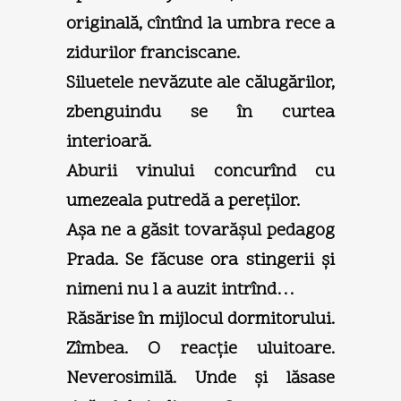
originală, cîntînd la umbra rece a
zidurilor franciscane.
Siluetele nevăzute ale călugărilor,
zbenguindu se în curtea
interioară.
Aburii vinului concurînd cu
umezeala putredă a pereţilor.
Aşa ne a găsit tovarăşul pedagog
Prada. Se făcuse ora stingerii şi
nimeni nu l a auzit intrînd…
Răsărise în mijlocul dormitorului.
Zîmbea. O reacţie uluitoare.
Neverosimilă. Unde şi lăsase