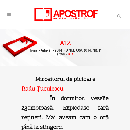
A12
Home
>
Arhivă
>
2014
>
ANUL XXV, 2014, NR. 11
(294)
>
a12
Mirositorul de picioare
Radu Ţuculescu
În dormitor, veselie
zgomotoasă. Explodase fără
reţineri. Mai aveam cam o oră
pînă la stingere.