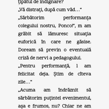
ţipătul de indignare?
„Vă distraţi, după cum văd…“
„Sărbătorim performanţa
colegului nostru, Ponco!“, m am
grăbit să lămuresc situaţia
euforică în care ne găsise.
Doream să previn o eventuală
criză de nervi a pedagogului.
„Pentru performanţă, l am
felicitat deja. Ştim de cîteva
zile…“
„Acuma am îndrăznit să
sărbătorim puţintel evenimentul,
aşa e frumos, nu? Chiar ne am