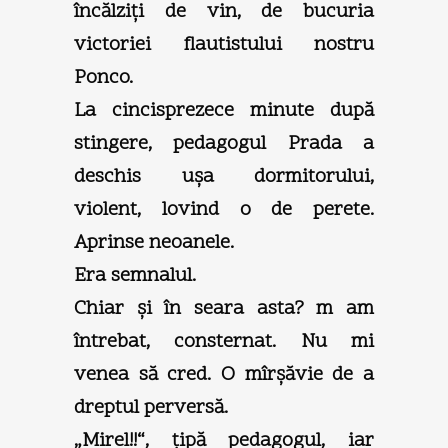
încălziţi de vin, de bucuria
victoriei flautistului nostru
Ponco.
La cincisprezece minute după
stingere, pedagogul Prada a
deschis uşa dormitorului,
violent, lovind o de perete.
Aprinse neoanele.
Era semnalul.
Chiar şi în seara asta? m am
întrebat, consternat. Nu mi
venea să cred. O mîrşăvie de a
dreptul perversă.
„Mirel!!“, ţipă pedagogul, iar