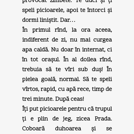
provocat zîmbete. Te duci şi ţi
speli picioarele, apoi te întorci şi
dormi liniştit. Dar…
În primul rînd, la ora aceea,
indiferent de zi, nu mai curgea
apa caldă. Nu doar în internat, ci
în tot oraşul. În al doilea rînd,
trebuia să te vîri sub duş! În
pielea goală, normal. Să te speli
vîrtos, rapid, cu apă rece, timp de
trei minute. După ceas!
Îţi put picioarele pentru că trupul
ţi e plin de jeg, zicea Prada.
Coboară duhoarea şi se