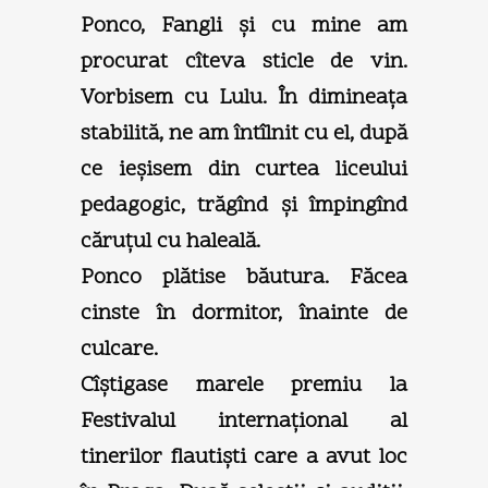
Ponco, Fangli şi cu mine am
procurat cîteva sticle de vin.
Vorbisem cu Lulu. În dimineaţa
stabilită, ne am întîlnit cu el, după
ce ieşisem din curtea liceului
pedagogic, trăgînd şi împingînd
căruţul cu haleală.
Ponco plătise băutura. Făcea
cinste în dormitor, înainte de
culcare.
Cîştigase marele premiu la
Festivalul internaţional al
tinerilor flautişti care a avut loc