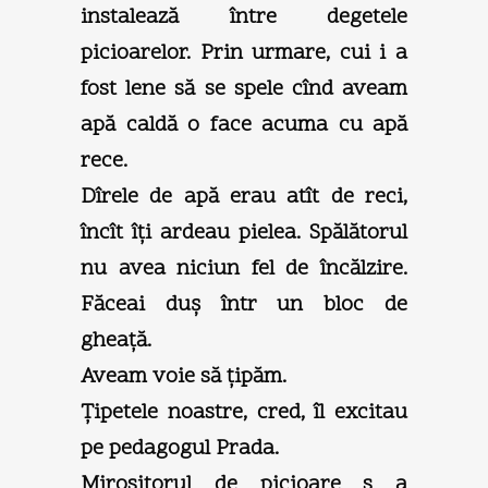
instalează între degetele
picioarelor. Prin urmare, cui i a
fost lene să se spele cînd aveam
apă caldă o face acuma cu apă
rece.
Dîrele de apă erau atît de reci,
încît îţi ardeau pielea. Spălătorul
nu avea niciun fel de încălzire.
Făceai duş într un bloc de
gheaţă.
Aveam voie să ţipăm.
Ţipetele noastre, cred, îl excitau
pe pedagogul Prada.
Mirositorul de picioare s a