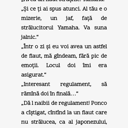
„Şi ce ţi ai spus atunci. Al tău e o
mizerie, un jaf, faţă de
strălucitorul Yamaha. Va suna
jalnic.“
„Într o zi şi eu voi avea un astfel
de flaut, mă gîndeam, fără pic de
emoţii. Locul doi îmi era
asigurat.“
„Interesant regulament, să
rămînă doi în finală…“
„Dă l naibii de regulament! Ponco
a cîştigat, cîntînd la un flaut care
nu strălucea, ca al japonezului,