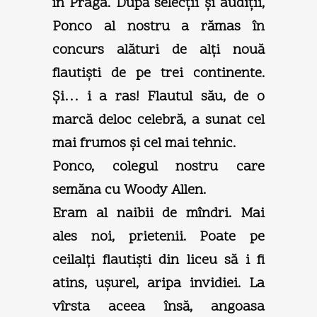
în Praga. După selecţii şi audiţii,
Ponco al nostru a rămas în
concurs alături de alţi nouă
flautişti de pe trei continente.
Şi… i a ras! Flautul său, de o
marcă deloc celebră, a sunat cel
mai frumos şi cel mai tehnic.
Ponco, colegul nostru care
semăna cu Woody Allen.
Eram al naibii de mîndri. Mai
ales noi, prietenii. Poate pe
ceilalţi flautişti din liceu să i fi
atins, uşurel, aripa invidiei. La
vîrsta aceea însă, angoasa