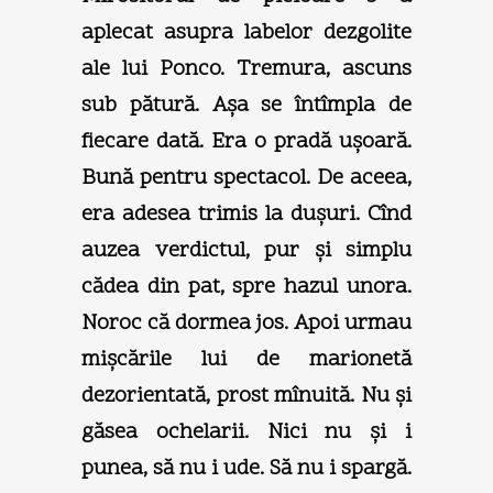
aplecat asupra labelor dezgolite
ale lui Ponco. Tremura, ascuns
sub pătură. Aşa se întîmpla de
fiecare dată. Era o pradă uşoară.
Bună pentru spectacol. De aceea,
era adesea trimis la duşuri. Cînd
auzea verdictul, pur şi simplu
cădea din pat, spre hazul unora.
Noroc că dormea jos. Apoi urmau
mişcările lui de marionetă
dezorientată, prost mînuită. Nu şi
găsea ochelarii. Nici nu şi i
punea, să nu i ude. Să nu i spargă.