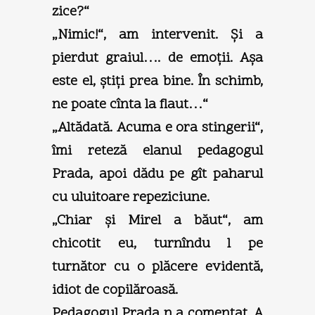
zice?“
„Nimic!“, am intervenit. Şi a
pierdut graiul…. de emoţii. Aşa
este el, ştiţi prea bine. În schimb,
ne poate cînta la flaut…“
„Altădată. Acuma e ora stingerii“,
îmi reteză elanul pedagogul
Prada, apoi dădu pe gît paharul
cu uluitoare repeziciune.
„Chiar şi Mirel a băut“, am
chicotit eu, turnîndu l pe
turnător cu o plăcere evidentă,
idiot de copilăroasă.
Pedagogul Prada n a comentat. A