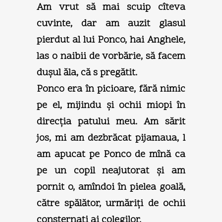
Am vrut să mai scuip cîteva
cuvinte, dar am auzit glasul
pierdut al lui Ponco, hai Anghele,
las o naibii de vorbărie, să facem
duşul ăla, că s pregătit.
Ponco era în picioare, fără nimic
pe el, mijindu şi ochii miopi în
direcţia patului meu. Am sărit
jos, mi am dezbrăcat pijamaua, l
am apucat pe Ponco de mînă ca
pe un copil neajutorat şi am
pornit o, amîndoi în pielea goală,
către spălător, urmăriţi de ochii
consternaţi ai colegilor.