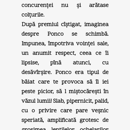
concurenţei nu şi arătase
colţurile.
După premiul cîştigat, imaginea
despre Ponco se schimbă.
Impunea, împotriva voinţei sale,
un anumit respect, ceea ce îi
lipsise, pînă atunci, cu
desăvîrşire. Ponco era tipul de
băiat care te provoca să îl iei
peste picior, să l miştocăreşti în
văzul lumii! Slab, pipernicit, palid,
cu o privire care pare veşnic
speriată, amplificată grotesc de
grosimea lentilelor ochelarilor