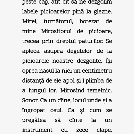
peste cap, atît cît să ne dezgolim
labele picioarelor pînă la glezne.
Mirel, turnătorul, botezat de
mine Mirositorul de picioare,
trecea prin dreptul paturilor. Se
apleca asupra degetelor de la
picioarele noastre dezgolite. Îşi
oprea nasul la nici un centimetru
distanţă de ele apoi şi l plimba de
a lungul lor. Mirosind temeinic.
Sonor. Ca un cîine, locul unde şi a
îngropat osul. Ca şi cum se
pregătea să cînte la un
instrument cu zece clape.