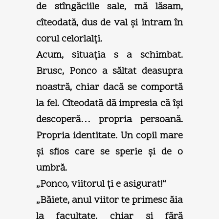
de stîngăciile sale, mă lăsam,
cîteodată, dus de val şi intram în
corul celorlalţi.
Acum, situaţia s a schimbat.
Brusc, Ponco a săltat deasupra
noastră, chiar dacă se comportă
la fel. Cîteodată dă impresia că îşi
descoperă… propria persoană.
Propria identitate. Un copil mare
şi sfios care se sperie şi de o
umbră.
„Ponco, viitorul ţi e asigurat!“
„Băiete, anul viitor te primesc ăia
la facultate, chiar şi fără