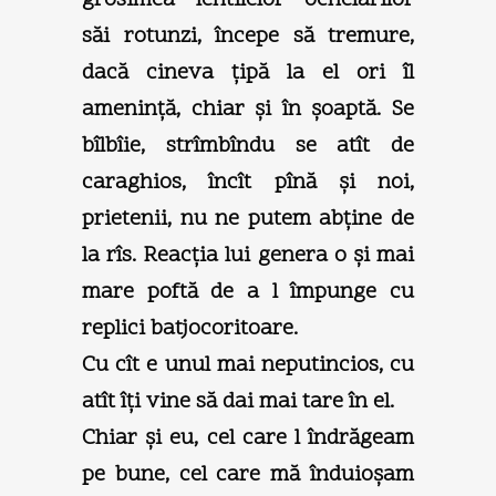
săi rotunzi, începe să tremure,
dacă cineva ţipă la el ori îl
ameninţă, chiar şi în şoaptă. Se
bîlbîie, strîmbîndu se atît de
caraghios, încît pînă şi noi,
prietenii, nu ne putem abţine de
la rîs. Reacţia lui genera o şi mai
mare poftă de a l împunge cu
replici batjocoritoare.
Cu cît e unul mai neputincios, cu
atît îţi vine să dai mai tare în el.
Chiar şi eu, cel care l îndrăgeam
pe bune, cel care mă înduioşam