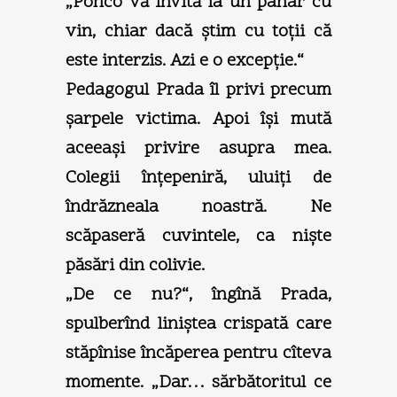
„Ponco vă invită la un pahar cu
vin, chiar dacă ştim cu toţii că
este interzis. Azi e o excepţie.“
Pedagogul Prada îl privi precum
şarpele victima. Apoi îşi mută
aceeaşi privire asupra mea.
Colegii înţepeniră, uluiţi de
îndrăzneala noastră. Ne
scăpaseră cuvintele, ca nişte
păsări din colivie.
„De ce nu?“, îngînă Prada,
spulberînd liniştea crispată care
stăpînise încăperea pentru cîteva
momente. „Dar… sărbătoritul ce