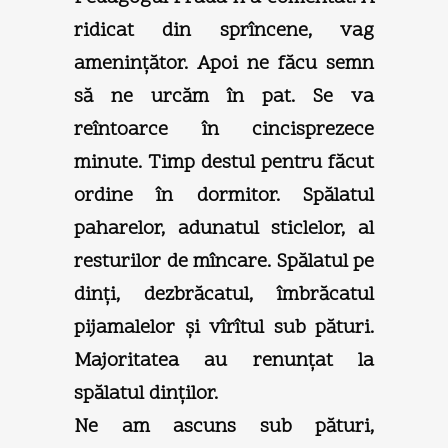
ridicat din sprîncene, vag
ameninţător. Apoi ne făcu semn
să ne urcăm în pat. Se va
reîntoarce în cincisprezece
minute. Timp destul pentru făcut
ordine în dormitor. Spălatul
paharelor, adunatul sticlelor, al
resturilor de mîncare. Spălatul pe
dinţi, dezbrăcatul, îmbrăcatul
pijamalelor şi vîrîtul sub pături.
Majoritatea au renunţat la
spălatul dinţilor.
Ne am ascuns sub pături,