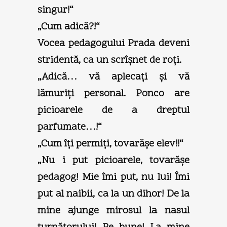
singur!“
„Cum adică?!“
Vocea pedagogului Prada deveni
stridentă, ca un scrîşnet de roţi.
„Adică… vă aplecaţi şi vă
lămuriţi personal. Ponco are
picioarele de a dreptul
parfumate…!“
„Cum îţi permiţi, tovarăşe elev!!“
„Nu i put picioarele, tovarăşe
pedagog! Mie îmi put, nu lui! Îmi
put al naibii, ca la un dihor! De la
mine ajunge mirosul la nasul