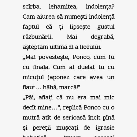
scîrba, lehamitea, indolenţa?
Cam aiurea să numeşti indolenţă
faptul că ţi lipseşte gustul
răzbunării. Mai degrabă,
aşteptam ultima zi a liceului.
„Mai povesteşte, Ponco, cum fu
cu finala. Cum ai duelat tu cu
micuţul japonez care avea un
flaut… hăhă, marcă!“
„Păi, aflaţi că nu era mai mic
decît mine…“, replică Ponco cu o
mutră atît de serioasă încît pînă
şi pereţii muşcaţi de igrasie