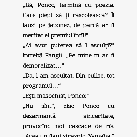
„Bă, Ponco, termină cu poezia.
Care piept să ţi răscolească? Îl
lauzi pe japonez, de parcă ar fi
meritat el premiul întîi!“
„Ai avut puterea să l asculţi?“
întrebă Fangli. „Pe mine m ar fi
demoralizat…“
„Da, l am ascultat. Din culise, tot
programul…“
„Eşti masochist, Ponco!“
„Nu sînt“, zise Ponco cu
dezarmantă sinceritate,
provocînd noi cascade de rîs.
„Avea un flaut straşnic. Yamaha.“