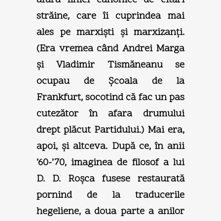
străine, care îi cuprindea mai
ales pe marxişti şi marxizanţi.
(Era vremea când Andrei Marga
şi Vladimir Tismăneanu se
ocupau de Şcoala de la
Frankfurt, socotind că fac un pas
cutezător în afara drumului
drept plăcut Partidului.) Mai era,
apoi, şi altceva. După ce, în anii
’60-’70, imaginea de filosof a lui
D. D. Roşca fusese restaurată
pornind de la traducerile
hegeliene, a doua parte a anilor