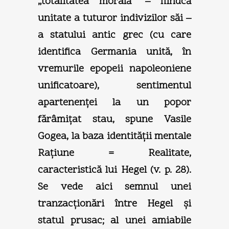
„totalitatea morală“ – fiindcă
unitate a tuturor indivizilor săi –
a statului antic grec (cu care
identifica Germania unită, în
vremurile epopeii napoleoniene
unificatoare), sentimentul
apartenenţei la un popor
fărâmiţat stau, spune Vasile
Gogea, la baza identităţii mentale
Raţiune = Realitate,
caracteristică lui Hegel (v. p. 28).
Se vede aici semnul unei
tranzacţionări între Hegel şi
statul prusac; al unei amiabile