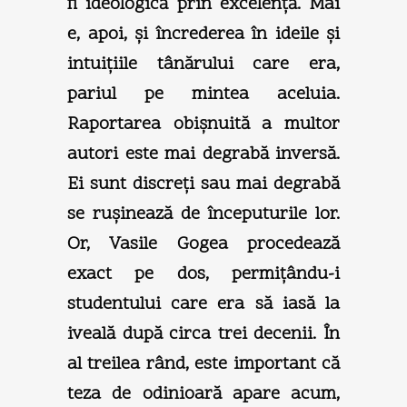
fi ideologică prin excelenţă. Mai
e, apoi, şi încrederea în ideile şi
intuiţiile tânărului care era,
pariul pe mintea aceluia.
Raportarea obişnuită a multor
autori este mai degrabă inversă.
Ei sunt discreţi sau mai degrabă
se ruşinează de începuturile lor.
Or, Vasile Gogea procedează
exact pe dos, permiţându-i
studentului care era să iasă la
iveală după circa trei decenii. În
al treilea rând, este important că
teza de odinioară apare acum,