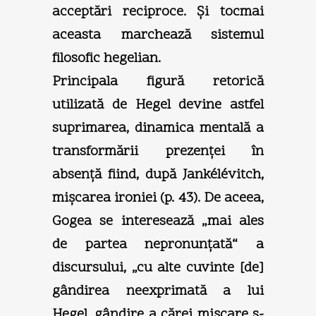
acceptări reciproce. Şi tocmai
aceasta marchează sistemul
filosofic hegelian.
Principala figură retorică
utilizată de Hegel devine astfel
suprimarea, dinamica mentală a
transformării prezenţei în
absenţă fiind, după Jankélévitch,
mişcarea ironiei (p. 43). De aceea,
Gogea se interesează „mai ales
de partea nepronunţată“ a
discursului, „cu alte cuvinte [de]
gândirea neexprimată a lui
Hegel, gândire a cărei mişcare s-