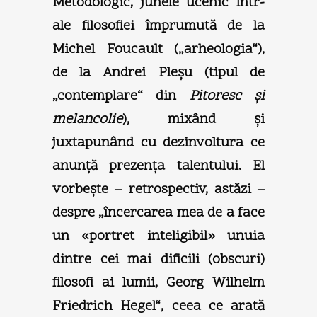
Metodologic, junele ucenic într-
ale filosofiei împrumută de la
Michel Foucault („arheologia“),
de la Andrei Pleşu (tipul de
„contemplare“ din
Pitoresc şi
melancolie
), mixând şi
juxtapunând cu dezinvoltura ce
anunţă prezenţa talentului. El
vorbeşte – retrospectiv, astăzi –
despre „încercarea mea de a face
un «portret inteligibil» unuia
dintre cei mai dificili (obscuri)
filosofi ai lumii, Georg Wilhelm
Friedrich Hegel“, ceea ce arată