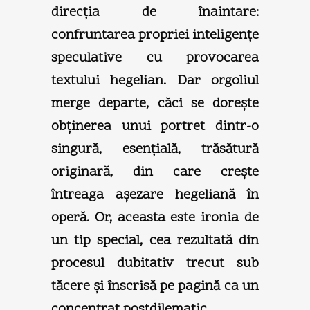
direcţia de înaintare:
confruntarea propriei inteligenţe
speculative cu provocarea
textului hegelian. Dar orgoliul
merge departe, căci se doreşte
obţinerea unui portret dintr-o
singură, esenţială, trăsătură
originară, din care creşte
întreaga aşezare hegeliană în
operă. Or, aceasta este ironia de
un tip special, cea rezultată din
procesul dubitativ trecut sub
tăcere şi înscrisă pe pagină ca un
concentrat postdilematic.