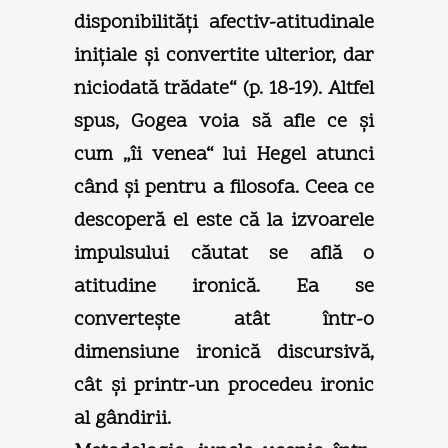
disponibilităţi afectiv-atitudinale
iniţiale şi convertite ulterior, dar
niciodată trădate“ (p. 18-19). Altfel
spus, Gogea voia să afle ce şi
cum „îi venea“ lui Hegel atunci
când şi pentru a filosofa. Ceea ce
descoperă el este că la izvoarele
impulsului căutat se află o
atitudine ironică. Ea se
converteşte atât într-o
dimensiune ironică discursivă,
cât şi printr-un procedeu ironic
al gândirii.