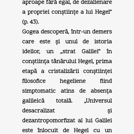
aproape fără egal, de dezalienare
a propriei conştiinţe a lui Hegel“
(p. 43).
Gogea descoperă, într-un demers
care este şi unul de istoria
ideilor, un „strat Galilei“ în
conştiinţa tânărului Hegel, prima
etapă a cristalizării conştiinţei
filosofice hegeliene fiind
simptomatic atins de absenţa
galileică totală. „Universul
desacralizat şi
dezantropomorfizat al lui Galilei
este înlocuit de Hegel cu un