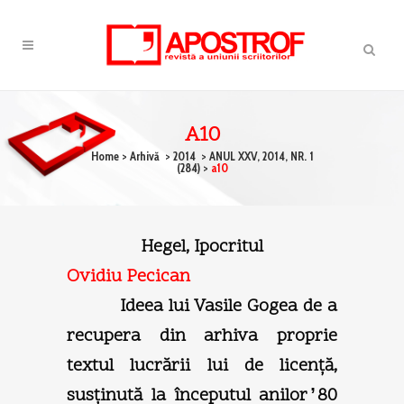
A10
Home
>
Arhivă
>
2014
>
ANUL XXV, 2014, NR. 1
(284)
>
a10
Hegel, Ipocritul
Ovidiu Pecican
Ideea lui Vasile Gogea de a
recupera din arhiva proprie
textul lucrării lui de licenţă,
susţinută la începutul anilor ̓80