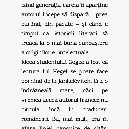
când generaţia căreia îi aparţine
autorul începe să dispară – prea
curând, din păcate – şi când e
timpul ca istoricii literari să
treacă la o mai bună cunoaştere
a originilor ei intelectuale.
Ideea studentului Gogea a fost că
lectura lui Hegel se poate face
pornind de la Jankélévitch. Era o
îndrăzneală mare, căci pe
vremea aceea autorul francez nu
circula încă în traduceri
româneşti. Ba, mai mult, era în
afara liniei canonice de citări