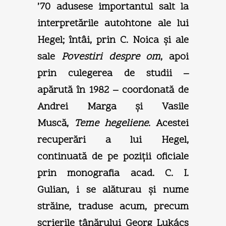
’70 adusese importantul salt la
interpretările autohtone ale lui
Hegel; întâi, prin C. Noica şi ale
sale
Povestiri
despre om
, apoi
prin culegerea de studii –
apărută în 1982 – coordonată de
Andrei Marga şi Vasile
Muscă,
Teme hegeliene
. Acestei
recuperări a lui Hegel,
continuată de pe poziţii oficiale
prin monografia acad. C. I.
Gulian, i se alăturau şi nume
străine, traduse acum, precum
scrierile tânărului Georg Lukács