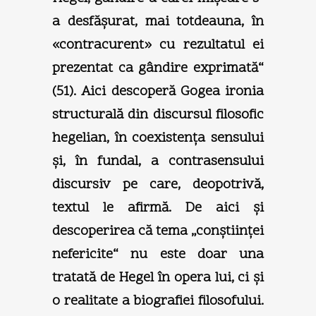
a desfăşurat, mai totdeauna, în
«contracurent» cu rezultatul ei
prezentat ca gândire exprimată“
(51). Aici descoperă Gogea ironia
structurală din discursul filosofic
hegelian, în coexistenţa sensului
şi, în fundal, a contrasensului
discursiv pe care, deopotrivă,
textul le afirmă. De aici şi
descoperirea că tema „conştiinţei
nefericite“ nu este doar una
tratată de Hegel în opera lui, ci şi
o realitate a biografiei filosofului.