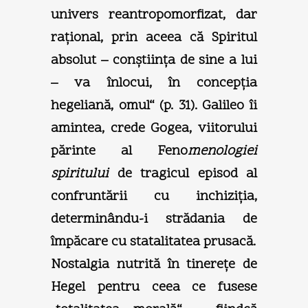
univers reantropomorfizat, dar
raţional, prin aceea că Spiritul
absolut – conştiinţa de sine a lui
– va înlocui, în concepţia
hegeliană, omul“ (p. 31). Galileo îi
amintea, crede Gogea, viitorului
părinte al Feno
menologiei
spiritului
de tragicul episod al
confruntării cu inchiziţia,
determinându-i strădania de
împăcare cu statalitatea prusacă.
Nostalgia nutrită în tinereţe de
Hegel pentru ceea ce fusese