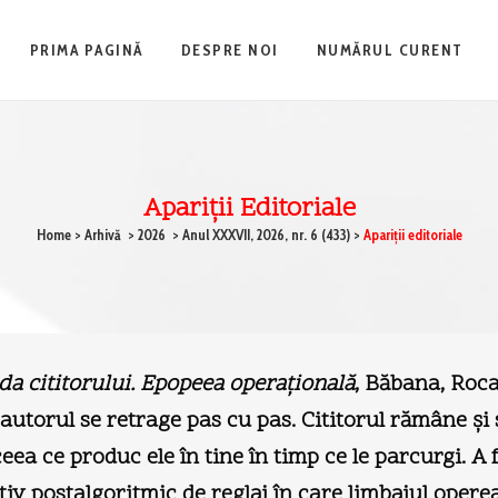
PRIMA PAGINĂ
DESPRE NOI
NUMĂRUL CURENT
Apariţii Editoriale
Home
>
Arhivă
>
2026
>
Anul XXXVII, 2026, nr. 6 (433)
>
Apariţii editoriale
a cititorului. Epopeea operaţională
, Băbana, Roca
 autorul se retrage pas cu pas. Cititorul rămâne şi
ceea ce produc ele în tine în timp ce le parcurgi. A
tiv postalgoritmic de reglaj în care limbajul operea