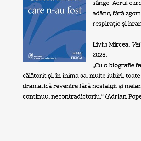
sânge. Aerul car
adânc, fără zgomo
respiraţie şi hra
Liviu Mircea,
Vei
2026.
„Cu o biografie f
călătorit şi, în inima sa, multe iubiri, toa
dramatică revenire fără nostalgii şi melan
continuu, necontradictoriu.“ (Adrian Pope