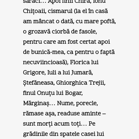
săraci… Apoi finii Chira, Ionu’
Chiţoaii, cismarul (la el în casă
am mâncat o dată, cu mare poftă,
o grozavă ciorbă de fasole,
pentru care am fost certat apoi
de bunică-mea, ca pentru o faptă
necuviincioasă), Florica lui
Grigore, Iuli a lui Jumară,
Ştefăneasa, Ghiorghica Trejii
,
finul Onuţu lui Bogar,
Mărginaş… Nume, porecle,
rămase aşa, readuse aminte –
sunt morţi acum toţi… Pe
grădinile din spatele casei lui