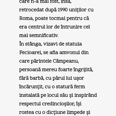
care n-a mai fost, însă,
retrocedat după 1990 uniţilor cu
Roma, poate tocmai pentru că
era centrul lor de întrunire cel
mai semnificativ.
În stânga, vizavi de statuia
Fecioarei, se afla amvonul din
care părintele Câmpeanu,
persoană mereu foarte îngrijită,
fără barbă, cu părul lui uşor
încărunţit, cu o statură ferm
instalată pe locul său şi inspirând
respectul credincioşilor, îşi
rostea cu o dicţiune limpede şi