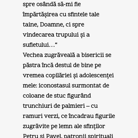
spre osândă să-mi fie
împărtăşirea cu sfintele tale
taine, Doamne, ci spre
vindecarea trupului şi a
sufletului…“
Vechea zugrăveală a bisericii se
păstra încă destul de bine pe
vremea copilăriei şi adolescenţei
mele: iconostasul surmontat de
coloane de stuc figurând
trunchiuri de palmieri – cu
ramuri verzi, ce încadrau figurile
zugrăvite pe lemn ale sfinţilor
Petru şi Pavel, patronii spirituali