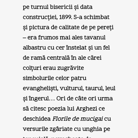
pe turnul bisericii şi data
construcţiei, 1899. S-a schimbat
şi pictura de calitate de pe pereţi
– era frumos mai ales tavanul
albastru cu cer înstelat şi un fel
de ramă centrală în ale cărei
colţuri erau zugrăvite
simbolurile celor patru
evanghelişti, vulturul, taurul, leul
şi îngerul… Ori de câte ori urma
să citesc poezia lui Arghezi ce
deschidea
Florile de mucigai
cu
versurile zgâriate cu unghia pe