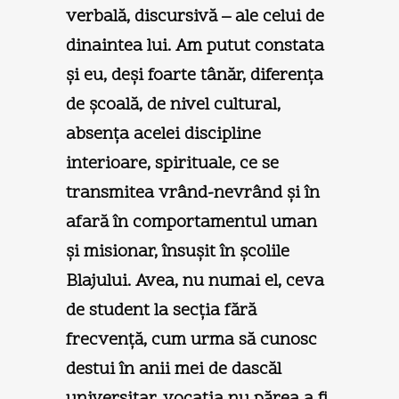
verbală, discursivă – ale celui de
dinaintea lui. Am putut constata
şi eu, deşi foarte tânăr, diferenţa
de şcoală, de nivel cultural,
absenţa acelei discipline
interioare, spirituale, ce se
transmitea vrând-nevrând şi în
afară în comportamentul uman
şi misionar, însuşit în şcolile
Blajului. Avea, nu numai el, ceva
de student la secţia fără
frecvenţă, cum urma să cunosc
destui în anii mei de dascăl
universitar, vocaţia nu părea a fi