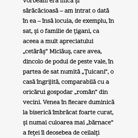
vorbeam era mică şi
sărăcăcioasă – am intrat o dată
în ea – însă locuia, de exemplu, în
sat, şi o familie de ţigani, ca
aceea a mult apreciatului
„cetărâş“ Miclăuş, care avea,
dincolo de podul de peste vale, în
partea de sat numită „Ţuicani“, o
casă îngrijită, comparabilă cu a
oricărui gospodar „român“ din
vecini. Venea în fiecare duminică
la biserică îmbrăcat foarte curat,
şi numai culoarea mai „bărnace“
a feţei îl deosebea de ceilalţi