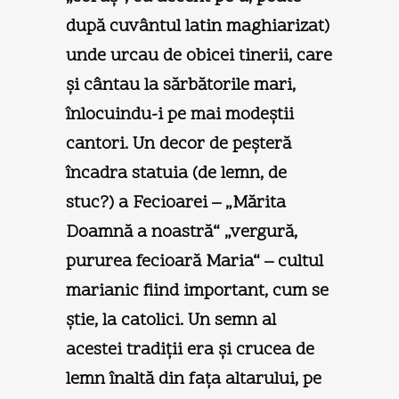
după cuvântul latin maghiarizat)
unde urcau de obicei tinerii, care
şi cântau la sărbătorile mari,
înlocuindu-i pe mai modeştii
cantori. Un decor de peşteră
încadra statuia (de lemn, de
stuc?) a Fecioarei – „Mărita
Doamnă a noastră“ „vergură,
pururea fecioară Maria“ – cultul
marianic fiind important, cum se
ştie, la catolici. Un semn al
acestei tradiţii era şi crucea de
lemn înaltă din faţa altarului, pe