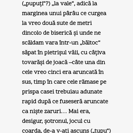
(„pupuţi“?) „la vale“, adică la
marginea unui pârâu ce curgea
la vreo două sute de metri
dincolo de biserică şi unde ne
scăldam vara într-un „băltoc“
săpat în pietrişul văii, cu câţiva
tovarăşi de joacă –câte una din
cele vreo cinci era aruncată în
sus, timp în care cele rămase pe
prispa casei trebuiau adunate
rapid după ce fuseseră aruncate
ca nişte zaruri… Mai era,
desigur, şotronul, jocul cu
coarda, de-a v-aţi ascuns („tupu“)