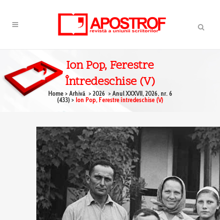
Ion Pop, Ferestre
Întredeschise (V)
Home
>
Arhivă
>
2026
>
Anul XXXVII, 2026, nr. 6
(433)
>
Ion Pop, Ferestre întredeschise (V)