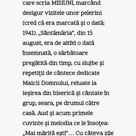
care scria MISIUNI, marcând
desigur vizitele unor pelerini
(cred că era marcată şi o dată:
1941). „Sântămăria“, din 15
august, era de altfel o dată
însemnată, o sărbătoare
pregătită din timp, cu slujbe şi
repetiţii de cântece dedicate
Maicii Domnului, reluate la
ieşirea din biserică şi cântate în
grup, seara, pe drumul către
casă. Aud şi acum primele
cuvinte şi melodia ce le însoţea:
„Mai mărită eşti“… Cu câteva zile