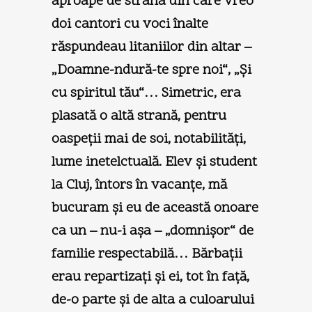
aproape de strana din care vreo
doi cantori cu voci înalte
răspundeau litaniilor din altar –
„Doamne-ndură-te spre noi“, „Şi
cu spiritul tău“… Simetric, era
plasată o altă strană, pentru
oaspeţii mai de soi, notabilităţi,
lume inetelctuală. Elev şi student
la Cluj, întors în vacanţe, mă
bucuram şi eu de această onoare
ca un – nu-i aşa – „domnişor“ de
familie respectabilă… Bărbaţii
erau repartizaţi şi ei, tot în faţă,
de-o parte şi de alta a culoarului