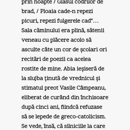
prin noapte / Glasul codrilor de
brad, / Ploaia cade-n repezi
picuri, repezi fulgerele cad“…
Sala căminului era plină, sătenii
veneau cu plăcere acolo să
asculte câte un cor de şcolari ori
recitări de poezii ca acelea
rostite de mine. Abia ieşiseră de
la slujba ţinută de vrednicul şi
stimatul preot Vasile Câmpeanu,
eliberat de curând din închisoare
după cinci ani, fiindcă refuzase
să se lepede de greco-catolicism.
Se vede, însă, că silniciile la care