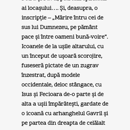
ai locaşului…. Şi, deasupra, o
inscripţie – „Mărire întru cei de
sus lui Dumnezeu, pe pământ
pace şi între oameni bună-voire“.
Icoanele de la uşile altarului, cu
un început de uşoară scorojire,
fuseseră pictate de un zugrav
înzestrat, după modele
occidentale, deloc stângace, cu
Isus şi Fecioara de-o parte şi de
alta a uşii împărăteşti, gardate de
o icoană cu arhanghelul Gavril şi
pe partea din dreapta de celălalt