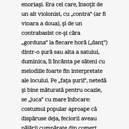
enoriaşi. Era cel care, însoţit de
un alt violonist, cu „contra“ (ar fi
vioara a doua), şi de un
contrabasist ce-şi căra
„gorduna“ la fiecare horă („danţ“)
dintr-o şură sau alta a satului,
duminica, îi încânta pe săteni cu
melodiile foarte fin interpretate
ale locului. Pe „faţa şurii“, netedă
şi bine măturată pentru ocazie,
se „juca“ cu mare înfocare:
costumul popular aproape că
dispăruse deja, feciorii aveau
pălării cumpărate din comerţ