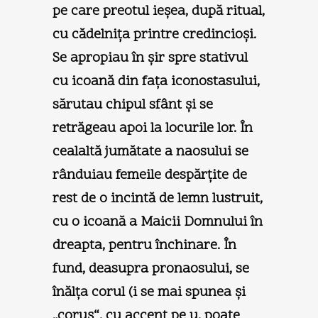
pe care preotul ieşea, după ritual,
cu cădelniţa printre credincioşi.
Se apropiau în şir spre stativul
cu icoană din faţa iconostasului,
sărutau chipul sfânt şi se
retrăgeau apoi la locurile lor. În
cealaltă jumătate a naosului se
rânduiau femeile despărţite de
rest de o incintă de lemn lustruit,
cu o icoană a Maicii Domnului în
dreapta, pentru închinare. În
fund, deasupra pronaosului, se
înălţa corul (i se mai spunea şi
„coruş“, cu accent pe u, poate