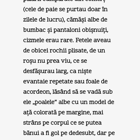
(cele de paie se purtau doar în
zilele de lucru), cămăşi albe de
bumbac şi pantaloni obişnuiţi,
cizmele erau rare. Fetele aveau
de obicei rochii plisate, de un
roşu nu prea viu, ce se
desfăşurau larg, ca nişte
evantaie repetate sau foale de
acordeon, lăsând să se vadă sub
ele „poalele“ albe cu un model de
aţă colorată pe margine, mai
strâns pe corpul ce se putea
bănui a fi gol pe dedesubt, dar pe