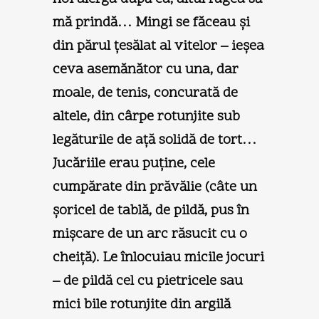
mă prindă… Mingi se făceau şi
din părul ţesălat al vitelor – ieşea
ceva asemănător cu una, dar
moale, de tenis, concurată de
altele, din cârpe rotunjite sub
legăturile de aţă solidă de tort…
Jucăriile erau puţine, cele
cumpărate din prăvălie (câte un
şoricel de tablă, de pildă, pus în
mişcare de un arc răsucit cu o
cheiţă). Le înlocuiau micile jocuri
– de pildă cel cu pietricele sau
mici bile rotunjite din argilă