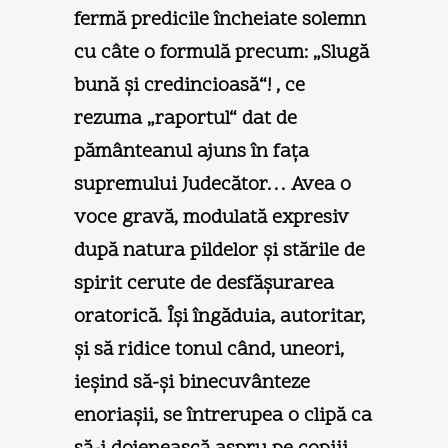
fermă predicile încheiate solemn
cu câte o formulă precum: „Slugă
bună şi credincioasă“! , ce
rezuma „raportul“ dat de
pământeanul ajuns în faţa
supremului Judecător… Avea o
voce gravă, modulată expresiv
după natura pildelor şi stările de
spirit cerute de desfăşurarea
oratorică. Îşi îngăduia, autoritar,
şi să ridice tonul când, uneori,
ieşind să-şi binecuvânteze
enoriaşii, se întrerupea o clipă ca