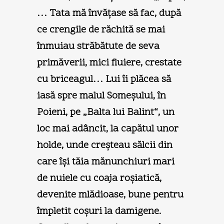
… Tata mă învăţase să fac, după
ce crengile de răchită se mai
înmuiau străbătute de seva
primăverii, mici fluiere, crestate
cu briceagul… Lui îi plăcea să
iasă spre malul Someşului, în
Poieni, pe „Balta lui Balint“, un
loc mai adâncit, la capătul unor
holde, unde creşteau sălcii din
care îşi tăia mănunchiuri mari
de nuiele cu coaja roşiatică,
devenite mlădioase, bune pentru
împletit coşuri la damigene.