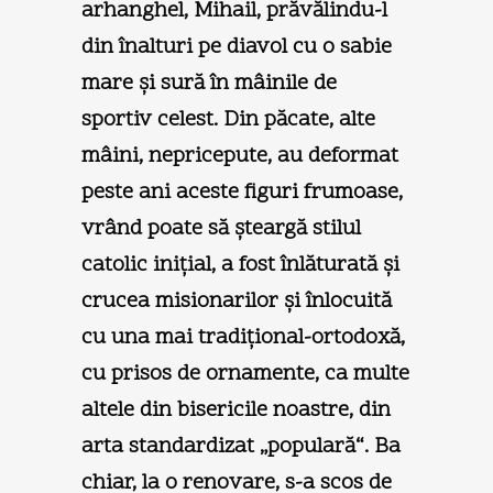
arhanghel, Mihail, prăvălindu-l
din înalturi pe diavol cu o sabie
mare şi sură în mâinile de
sportiv celest. Din păcate, alte
mâini, nepricepute, au deformat
peste ani aceste figuri frumoase,
vrând poate să şteargă stilul
catolic iniţial, a fost înlăturată şi
crucea misionarilor şi înlocuită
cu una mai tradiţional-ortodoxă,
cu prisos de ornamente, ca multe
altele din bisericile noastre, din
arta standardizat „populară“. Ba
chiar, la o renovare, s-a scos de