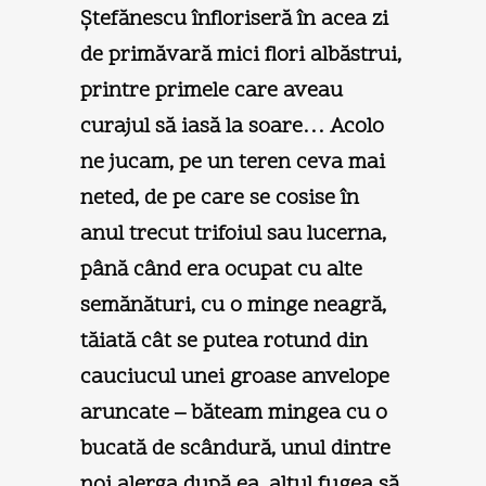
Ştefănescu înfloriseră în acea zi
de primăvară mici flori albăstrui,
printre primele care aveau
curajul să iasă la soare… Acolo
ne jucam, pe un teren ceva mai
neted, de pe care se cosise în
anul trecut trifoiul sau lucerna,
până când era ocupat cu alte
semănături, cu o minge neagră,
tăiată cât se putea rotund din
cauciucul unei groase anvelope
aruncate – băteam mingea cu o
bucată de scândură, unul dintre
noi alerga după ea, altul fugea să