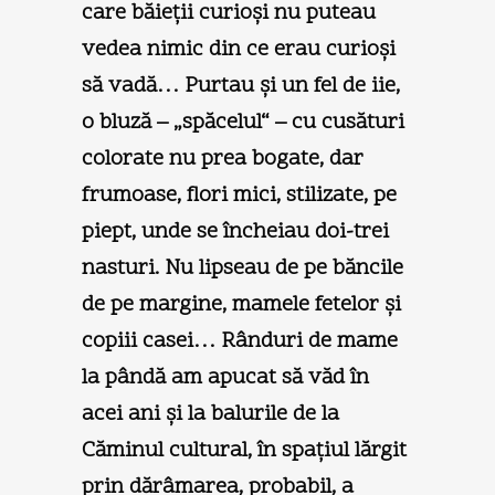
care băieţii curioşi nu puteau
vedea nimic din ce erau curioşi
să vadă… Purtau şi un fel de iie,
o bluză – „spăcelul“ – cu cusături
colorate nu prea bogate, dar
frumoase, flori mici, stilizate, pe
piept, unde se încheiau doi-trei
nasturi. Nu lipseau de pe băncile
de pe margine, mamele fetelor şi
copiii casei… Rânduri de mame
la pândă am apucat să văd în
acei ani şi la balurile de la
Căminul cultural, în spaţiul lărgit
prin dărâmarea, probabil, a