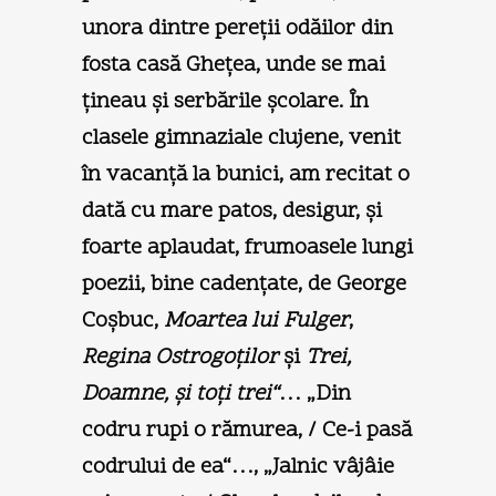
unora dintre pereţii odăilor din
fosta casă Gheţea, unde se mai
ţineau şi serbările şcolare. În
clasele gimnaziale clujene, venit
în vacanţă la bunici, am recitat o
dată cu mare patos, desigur, şi
foarte aplaudat, frumoasele lungi
poezii, bine cadenţate, de George
Coşbuc,
Moartea lui Fulger
,
Regina Ostrogoţilor
şi
Trei,
Doamne, şi toţi trei“
… „Din
codru rupi o rămurea, / Ce-i pasă
codrului de ea“…, „Jalnic vâjâie