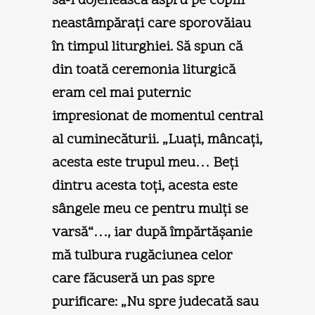
să-i dojenească aspru pe copiii
neastâmpăraţi care sporovăiau
în timpul liturghiei. Să spun că
din toată ceremonia liturgică
eram cel mai puternic
impresionat de momentul central
al cuminecăturii. „Luaţi, mâncaţi,
acesta este trupul meu… Beţi
dintru acesta toţi, acesta este
sângele meu ce pentru mulţi se
varsă“…, iar după împărtăşanie
mă tulbura rugăciunea celor
care făcuseră un pas spre
purificare: „Nu spre judecată sau