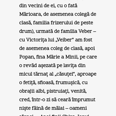
din vecini de ei, cu o fată
Mărioara, de asemenea colegă de
clasă, familia frizerului de peste
drum), urmată de familia Veber –
cu Victoriţa lui „Veiber“ am fost
de asemenea coleg de clasă, apoi
Popan, fina Mărie a Minii, pe care
o revăd aşezată pe laviţa din
micul tărnaţ al „căsuţei“, aproape
o fetiţă, sfioasă, frumuşică, cu
obrajii albi, pistruiaţi, venită,
cred, într-o zi să ceară împrumut
nişte făină de mălai – oameni