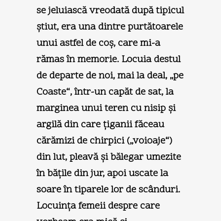
se jeluiască vreodată după tipicul
ştiut, era una dintre purtătoarele
unui astfel de coş, care mi-a
rămas în memorie. Locuia destul
de departe de noi, mai la deal, „pe
Coaste“, într-un capăt de sat, la
marginea unui teren cu nisip şi
argilă din care ţiganii făceau
cărămizi de chirpici („voioaje“)
din lut, pleavă şi bălegar umezite
în băţile din jur, apoi uscate la
soare în tiparele lor de scânduri.
Locuinţa femeii despre care