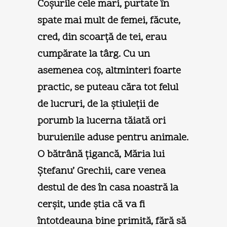
Coşurile cele mari, purtate în
spate mai mult de femei, făcute,
cred, din scoarţă de tei, erau
cumpărate la târg. Cu un
asemenea coş, altminteri foarte
practic, se puteau căra tot felul
de lucruri, de la ştiuleţii de
porumb la lucerna tăiată ori
buruienile aduse pentru animale.
O bătrână ţigancă, Măria lui
Ştefanu’ Grechii, care venea
destul de des în casa noastră la
cerşit, unde ştia că va fi
întotdeauna bine primită, fără să