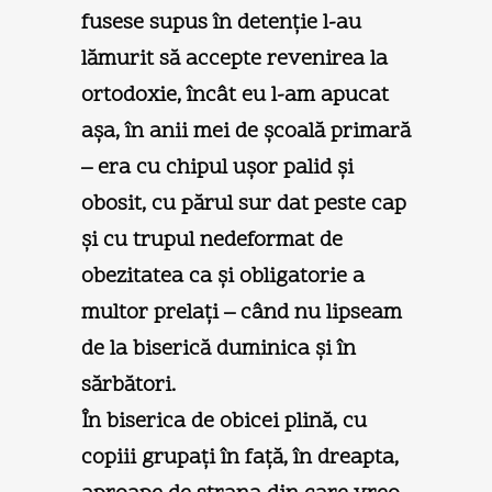
fusese supus în detenţie l-au
lămurit să accepte revenirea la
ortodoxie, încât eu l-am apucat
aşa, în anii mei de şcoală primară
– era cu chipul uşor palid şi
obosit, cu părul sur dat peste cap
şi cu trupul nedeformat de
obezitatea ca şi obligatorie a
multor prelaţi – când nu lipseam
de la biserică duminica şi în
sărbători.
În biserica de obicei plină, cu
copiii grupaţi în faţă, în dreapta,