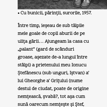
• Cu bunicii, părinţii, surorile, 1957.
Între timp, ieşeau de sub tălpile
mele goale de copil aburii de pe
uliţa gării… Ajungeam la casa cu
„palant“ (gard de scânduri
groase, aşezate de-a lungul între
stâlpi) a prietenului meu Ionucu
Ştefănescu (sub unguri, Iştvan) a’
lui Gheorghe a’ Griţului (nume
destul de ciudat, poate de origine
nemţească, şvabă?, tot aşa cum
sună oarecum nemţeşte şi Ştef,