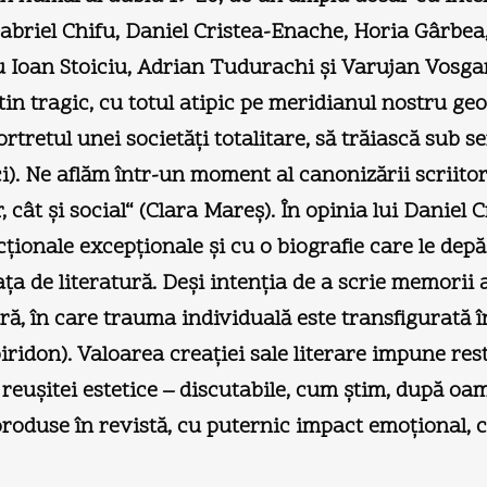
briel Chifu, Daniel Cristea-Enache, Horia Gârbea,
viu Ioan Stoiciu, Adrian Tudurachi şi Varujan Vosg
tin tragic, cu totul atipic pe meridianul nostru geog
portretul unei societăţi totalitare, să trăiască sub
ci). Ne aflăm într-un moment al canonizării scriito
r, cât şi social“ (Clara Mareş). În opinia lui Daniel
cţionale excepţionale şi cu o biografie care le dep
ţa de literatură. Deşi intenţia de a scrie memorii 
ă, în care trauma individuală este transfigurată 
idon). Valoarea creaţiei sale literare impune resti
 reuşitei estetice – discutabile, cum ştim, după oa
reproduse în revistă, cu puternic impact emoţional