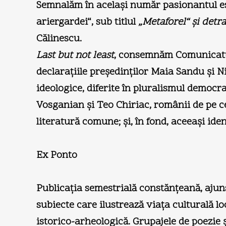
Semnalăm în acelaşi număr pasionantul ese
ariergardei“, sub titlul
„Metaforel“ şi detra
Călinescu.
Last but not least
, consemnăm Comunicatul
declaraţiile preşedinţilor Maia Sandu şi Ni
ideologice, diferite în pluralismul democr
Vosganian şi Teo Chiriac, românii de pe cele
literatură comune; şi, în fond, aceeaşi iden
Ex Ponto
Publicaţia semestrială constănţeană, ajun­
subiecte care ilustrează viaţa culturală loc
istorico-arheologică. Grupajele de poezie ş