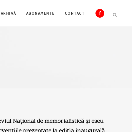
ARHIVĂ
ABONAMENTE
CONTACT
cviul Naţional de memorialistică şi eseu
venţiile prezentate la ediţia inaugurală.