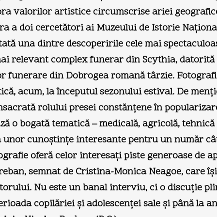
a valorilor artistice circumscrise ariei geografic
a a doi cercetători ai Muzeului de Istorie Naţional
ntată una dintre descoperirile cele mai spectaculo
l mai relevant complex funerar din Scythia, datorit
r funerare din Dobrogea romană târzie. Fotografiil
tică, acum, la începutul sezonului estival. De men
acrată rolului presei constănţene în popularizarea ş
ază o bogată tematică – medicală, agricolă, tehnic
ea unor cunoştinţe interesante pentru un număr cât
iografie oferă celor interesaţi piste generoase de 
eban, semnat de Cristina-Monica Neagoe, care îş
atorului. Nu este un banal interviu, ci o discuţie 
rioada copilăriei şi adolescenţei sale şi până la ani