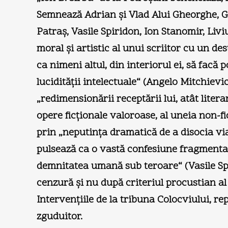
Semnează Adrian şi Vlad Alui Gheorghe, Ga
Patraş, Vasile Spiridon, Ion Stanomir, Li
moral şi artistic al unui scriitor cu un des
ca nimeni altul, din interiorul ei, să facă 
lucidităţii intelectuale“ (Angelo Mitchievi
„redimensionării receptării lui, atât litera
opere ficţionale valoroase, al uneia non-fi
prin „neputinţa dramatică de a disocia via
pulsează ca o vastă confesiune fragmentar
demnitatea umană sub teroare“ (Vasile Spir
cenzură şi nu după criteriul procustian al
Intervenţiile de la tribuna Colocviului, 
zguduitor.