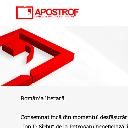
România literară
Consemnat încă din momentul desfăşurării s
„Ion D. Sîrbu“ de la Petroşani beneficiază