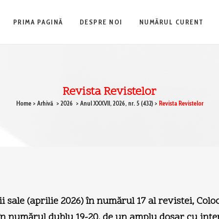
PRIMA PAGINĂ
DESPRE NOI
NUMĂRUL CURENT
Revista Revistelor
Home
>
Arhivă
>
2026
>
Anul XXXVII, 2026, nr. 5 (432)
>
Revista Revistelor
ale (aprilie 2026) în numărul 17 al revistei, Colo
, în numărul dublu 19-20, de un amplu dosar cu inter