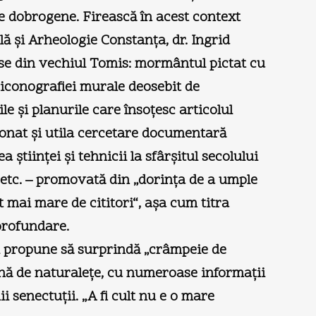
e dobrogene. Firească în acest context
ă şi Arheologie Constanţa, dr. Ingrid
ase din vechiul Tomis: mormântul pictat cu
ă iconografiei murale deosebit de
e şi planurile care însoţesc articolul
ţionat şi utila cercetare documentară
tiinţei şi tehnicii la sfârşitul secolului
ă etc. – promovată din „dorinţa de a umple
 mai mare de cititori“, aşa cum titra
aprofundare.
i propune să surprindă „crâmpeie de
plină de naturaleţe, cu numeroase informaţii
i senectuţii. „A fi cult nu e o mare