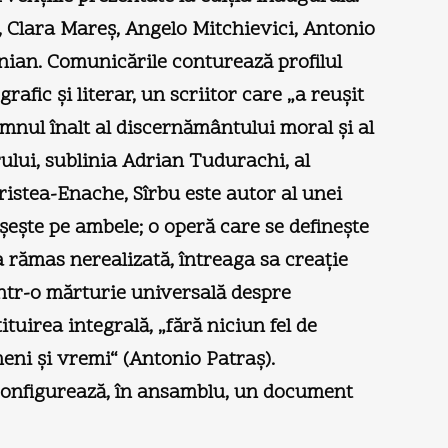
 Clara Mareş, Angelo Mitchievici, Antonio
anian. Comunicările conturează profilul
rafic şi literar, un scriitor care „a reuşit
 semnul înalt al discernământului moral şi al
rului, sublinia Adrian Tudurachi, al
 Cristea-Enache, Sîrbu este autor al unei
ăşeşte pe ambele; o operă care se defineşte
a rămas nerealizată, întreaga sa creaţie
într-o mărturie universală despre
tuirea integrală, „fără niciun fel de
meni şi vremi“ (Antonio Patraş).
, configurează, în ansamblu, un document