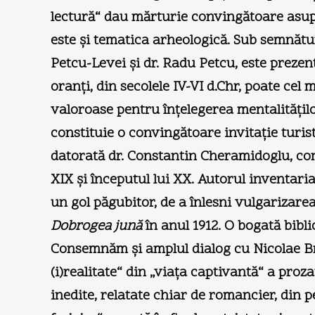
lectură“ dau mărturie convingătoare asupr
este şi tematica arheologică. Sub semnătur
Petcu-Levei şi dr. Radu Petcu, este preze
oranţi, din secolele IV-VI d.Chr, poate ce
valoroase pentru înţelegerea mentalităţilo
constituie o convingătoare invitaţie turis
datorată dr. Constantin Cheramidoglu, cons
XIX şi începutul lui XX. Autorul inventari
un gol păgubitor, de a înlesni vulgarizar
Dobrogea jună
în anul 1912. O bogată bibl
Consemnăm şi amplul dialog cu Nicolae Br
(i)realitate“ din „viaţa captivantă“ a proz
inedite, relatate chiar de romancier, din pe