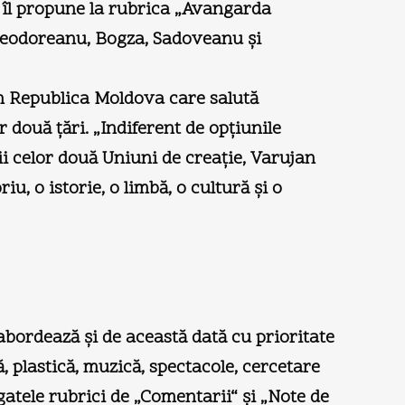
 îl propune la rubrica „Avangarda
l Teodoreanu, Bogza, Sadoveanu şi
n Republica Moldova care salută
 două ţări. „Indiferent de opţiunile
ii celor două Uniuni de creaţie, Varujan
u, o istorie, o limbă, o cultură şi o
 abordează şi de această dată cu prioritate
ă, plastică, muzică, spectacole, cercetare
ogatele rubrici de „Comentarii“ şi „Note de