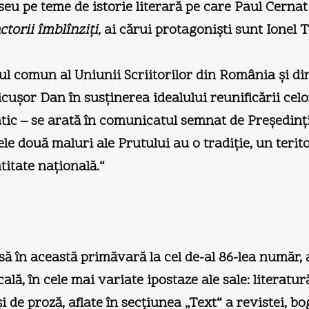
u pe teme de istorie literară pe care Paul Cernat
ctorii îmblînziţi
, ai cărui protagonişti sunt Ione
 comun al Uniunii Scriitorilor din România şi di
cuşor Dan în susţinerea idealului reunificării celor
atic – se arată în comunicatul semnat de Preşedinţ
 două maluri ale Prutului au o tradiţie, un teritori
titate naţională.“
­să în această primăvară la cel de-al 86-lea număr,
ală, în cele mai variate ipostaze ale sale: literatur
i de proză, aflate în secţiunea „Text“ a revistei, b