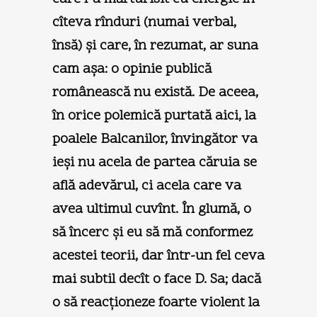
cîteva rînduri (numai verbal,
însă) şi care, în rezumat, ar suna
cam aşa: o opinie publică
românească nu există. De aceea,
în orice polemică purtată aici, la
poalele Balcanilor, învingător va
ieşi nu acela de partea căruia se
află adevărul, ci acela care va
avea ultimul cuvînt. În glumă, o
să încerc şi eu să mă conformez
acestei teorii, dar într-un fel ceva
mai subtil decît o face D. Sa; dacă
o să reacţioneze foarte violent la