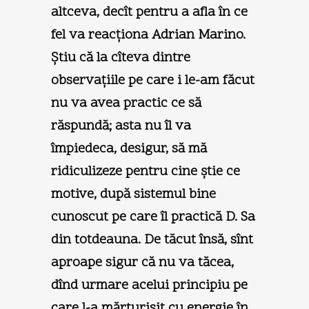
altceva, decît pentru a afla în ce
fel va reacţiona Adrian Marino.
Ştiu că la cîteva dintre
observaţiile pe care i le-am făcut
nu va avea practic ce să
răspundă; asta nu îl va
împiedeca, desigur, să mă
ridiculizeze pentru cine ştie ce
motive, după sistemul bine
cunoscut pe care îl practică D. Sa
din totdeauna. De tăcut însă, sînt
aproape sigur că nu va tăcea,
dînd urmare acelui principiu pe
care l-a mărturisit cu energie în