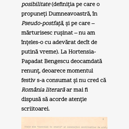
posibilitate
(definiţia pe care o
propuneţi Dumneavoastră, în
Pseudo-postfaţă
, şi pe care –
mărturisesc ruşinat – nu am
înţeles-o cu adevărat decît de
putină vreme). La Hortensia-
Papadat Bengescu deocamdată
renunţ, deoarece momentul
festiv s-a consumat şi nu cred că
România literară
ar mai fi
dispusă să acorde atenţie
scriitoarei.