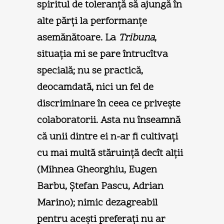
spiritul de toleranţă să ajungă în
alte părţi la performanţe
asemănătoare. La
Tribuna
,
situaţia mi se pare întrucîtva
specială; nu se practică,
deocamdată, nici un fel de
discriminare în ceea ce priveşte
colaboratorii. Asta nu înseamnă
că unii dintre ei n-ar fi cultivaţi
cu mai multă stăruinţă decît alţii
(Mihnea Gheorghiu, Eugen
Barbu, Ştefan Pascu, Adrian
Marino); nimic dezagreabil
pentru aceşti preferaţi nu ar