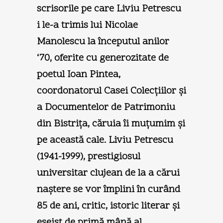
scrisorile pe care Liviu Petrescu
i le-a trimis lui Nicolae
Manolescu la începutul anilor
‘70, oferite cu generozitate de
poetul Ioan Pintea,
coordonatorul Casei Colecţiilor şi
a Documentelor de Patrimoniu
din Bistriţa, căruia îi muţumim şi
pe această cale. Liviu Petrescu
(1941-1999), prestigiosul
universitar clujean de la a cărui
naştere se vor împlini în curând
85 de ani, critic, istoric literar şi
eseist de primă mână al