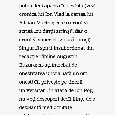
putea deci apărea în revistă (vezi
cronica lui Ion Vlad la cartea lui
Adrian Marino; este o cronică
scrisă „cu dinţii strînşi“, dar o
cronică super-elogioasă totuşi).
Singurul spirit insubordonat din
redacţie rămîne Augustin
Buzura; m-aţi întrebat de
onestitatea unora: iată un om
onest! Cît priveşte pe tinerii
universitari, în afară de Ion Pop,
nu veţi descoperi decît fiinţe de o
dezolantă mediocritate