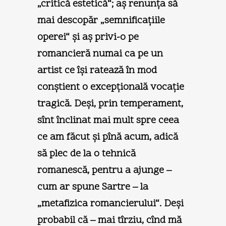
„critică estetică“; aş renunţa să
mai descopăr „semnificaţiile
operei“ şi aş privi-o pe
romancieră numai ca pe un
artist ce îşi ratează în mod
conştient o excepţională vocaţie
tragică. Deşi, prin temperament,
sînt înclinat mai mult spre ceea
ce am făcut şi pînă acum, adică
să plec de la o tehnică
romanescă, pentru a ajunge –
cum ar spune Sartre – la
„metafizica romancierului“. Deşi
probabil că – mai tîrziu, cînd mă