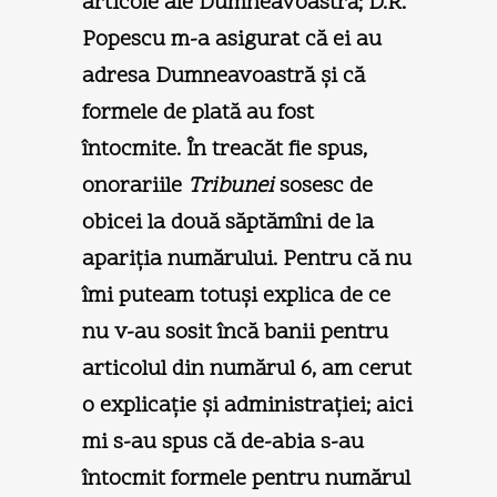
articole ale Dumneavoastră; D.R.
Popescu m-a asigurat că ei au
adresa Dumneavoastră şi că
formele de plată au fost
întocmite. În treacăt fie spus,
onorariile
Tribunei
sosesc de
obicei la două săptămîni de la
apariţia numărului. Pentru că nu
îmi puteam totuşi explica de ce
nu v-au sosit încă banii pentru
articolul din numărul 6, am cerut
o explicaţie şi administraţiei; aici
mi s-au spus că de-abia s-au
întocmit formele pentru numărul