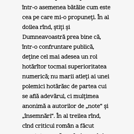
într-o asemenea bătălie cum este
cea pe care mi-o propuneţi. În al
doilea rînd, ştiţi şi
Dumneavoastră prea bine că,
într-o confruntare publică,
deţine cel mai adesea un rol
hotărîtor tocmai superioritatea
numerică; nu marii atleţi ai unei
polemici hotărăsc de partea cui
se află adevărul, ci mulţimea
anonimă a autorilor de „note“ şi
„însemnări“. În al treilea rînd,
cînd criticul român a făcut