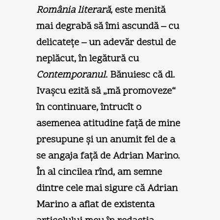
România literară
, este menită
mai degrabă să îmi ascundă – cu
delicateţe – un adevăr destul de
neplăcut, în legătură cu
Contemporanul
. Bănuiesc că dl.
Ivaşcu ezită să „mă promoveze“
în continuare, întrucît o
asemenea atitudine faţă de mine
presupune şi un anumit fel de a
se angaja faţă de Adrian Marino.
În al cincilea rînd, am semne
dintre cele mai sigure că Adrian
Marino a aflat de existenta