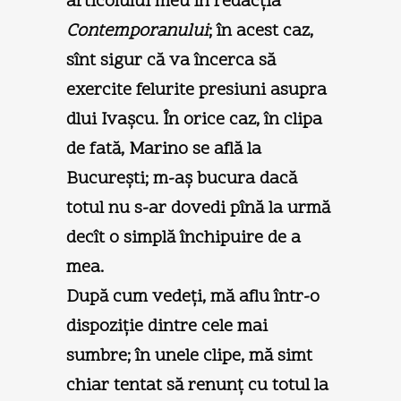
articolului meu în redacţia
Contemporanului
; în acest caz,
sînt sigur că va încerca să
exercite felurite presiuni asupra
dlui Ivaşcu. În orice caz, în clipa
de fată, Marino se află la
Bucureşti; m-aş bucura dacă
totul nu s-ar dovedi pînă la urmă
decît o simplă închipuire de a
mea.
După cum vedeţi, mă aflu într-o
dispoziţie dintre cele mai
sumbre; în unele clipe, mă simt
chiar tentat să renunţ cu totul la