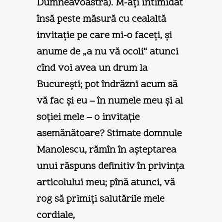
Dumneavoastră). M-aţi intimidat
însă peste măsură cu cealaltă
invitaţie pe care mi-o faceţi, şi
anume de „a nu vă ocoli“ atunci
cînd voi avea un drum la
Bucureşti; pot îndrăzni acum să
vă fac şi eu – în numele meu şi al
soţiei mele – o invitaţie
asemănătoare? Stimate domnule
Manolescu, rămîn în aşteptarea
unui răspuns definitiv în privinţa
articolului meu; pînă atunci, vă
rog să primiţi salutările mele
cordiale,