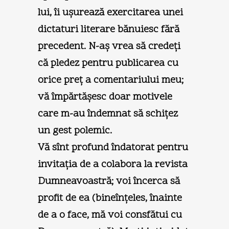
lui, îi uşurează exercitarea unei
dictaturi literare bănuiesc fără
precedent. N-aş vrea să credeţi
că pledez pentru publicarea cu
orice preţ a comentariului meu;
vă împărtăşesc doar motivele
care m-au îndemnat să schiţez
un gest polemic.
Vă sînt profund îndatorat pentru
invitaţia de a colabora la revista
Dumneavoastră; voi încerca să
profit de ea (bineînţeles, înainte
de a o face, mă voi consfătui cu