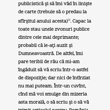
publicistică şi să îmi văd în linişte
de carte (trebuie să o predau la
sfîrşitul anului acesta)
. Capac la
[1]
toate stau unele zvonuri publice
dintre cele mai deprimante;
probabil că le-aţi auzit şi
Dumneavoastră. De altfel, îmi
pare teribil de rău că mi-am
îngăduit să vă scriu într-o astfel
de dispoziţie; dar nici de întîrziat
nu mai puteam. Într-un cuvînt,
cînd mă voi smulge din mizeria
asta morală, o să scriu şi o să vă