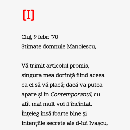
[I]
Cluj, 9 febr. ’70
Stimate domnule Manolescu,
Vă trimit articolul promis,
singura mea dorinţă fiind aceea
ca el să vă placă; dacă va putea
apare şi în
Contemporanul
, cu
atît mai mult voi fi încîntat.
Înţeleg însă foarte bine şi
intenţiile secrete ale d-lui Ivaşcu,