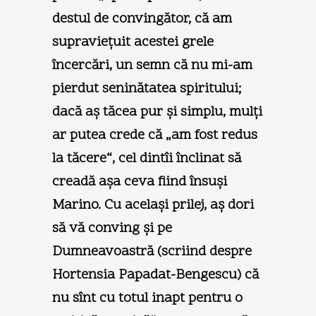
destul de convingător, că am
supravieţuit acestei grele
încercări, un semn că nu mi-am
pierdut seninătatea spiritului;
dacă aş tăcea pur şi simplu, mulţi
ar putea crede că „am fost redus
la tăcere“, cel dintîi înclinat să
creadă aşa ceva fiind însuşi
Marino. Cu acelaşi prilej, aş dori
să vă conving şi pe
Dumneavoastră (scriind despre
Hortensia Papadat-Bengescu) că
nu sînt cu totul inapt pentru o