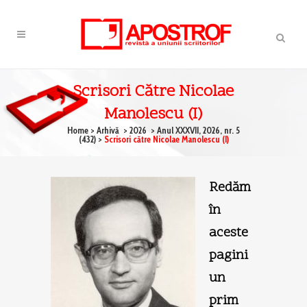
Scrisori Către Nicolae
Manolescu (I)
Home
>
Arhivă
>
2026
>
Anul XXXVII, 2026, nr. 5
(432)
>
Scrisori către Nicolae Manolescu (I)
Redăm
în
aceste
pagini
un
prim