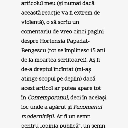
articolul meu (şi numai dacă
această reacţie va fi extrem de
violentă), o să scriu un
comentariu de vreo cinci pagini
despre Hortensia Papadat-
Bengescu (tot se împlinesc 15 ani
de la moartea scriitoarei). Aş fi
de-a dreptul încîntat (mi-aş
atinge scopul pe deplin) dacă
acest articol ar putea apare tot
în
Contemporanul
, deci în acelaşi
loc unde a apărut şi
Fenomenul
modernităţii
. Ar fi un semn
pentru „opinia publică“, un semn