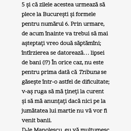
5 şi că zilele acestea urmează să
plece la Bucureşti şi formele
pentru numărul 6. Prin urmare,
de acum înainte va trebui să mai
aşteptaţi vreo două săptămîni;
întîrzierea se datorează… lipsei
de bani (!?) În orice caz, nu este
pentru prima dată că
Tribuna
se
găseşte într-o astfel de dificultate;
v-aş ruga să mă ţineţi la curent
şi să mă anunţaţi dacă nici pe la
jumătatea lui martie nu vă vor fi
venit banii.
D-le Manolescu, eu vă mulţumesc