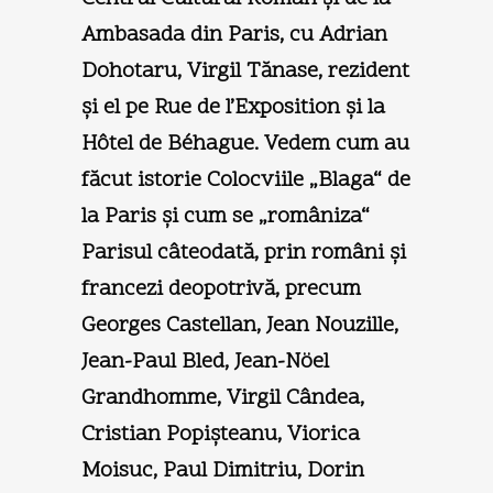
Ambasada din Paris, cu Adrian
Dohotaru, Virgil Tănase, rezident
şi el pe Rue de l’Exposition şi la
Hôtel de Béhague. Vedem cum au
făcut istorie Colocviile „Blaga“ de
la Paris şi cum se „româniza“
Parisul câteodată, prin români şi
francezi deopotrivă, precum
Georges Castellan, Jean Nouzille,
Jean-Paul Bled, Jean-Nöel
Grandhomme, Virgil Cândea,
Cristian Popişteanu, Viorica
Moisuc, Paul Dimitriu, Dorin