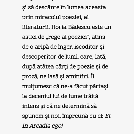
şi să descânte în lumea aceasta
prin miracolul poeziei, al
literaturii. Horia Bădescu este un
astfel de „rege al poeziei“, atins
de o aripă de înger, iscoditor şi
descoperitor de lumi, care, iată,
după atâtea cărţi de poezie şi de
proză, ne lasă şi amintiri. Îi
mulţumesc că ne-a făcut părtaşi
la deceniul lui de lume trăită
intens şi că ne determină să
spunem şi noi, împreună cu el:
Et
in Arcadia ego!