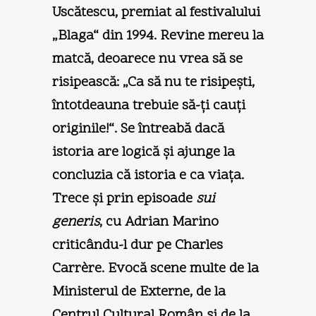
Uscătescu, premiat al festivalului
„Blaga“ din 1994. Revine mereu la
matcă, deoarece nu vrea să se
risipească: „Ca să nu te risipeşti,
întotdeauna trebuie să-ţi cauţi
originile!“. Se întreabă dacă
istoria are logică şi ajunge la
concluzia că istoria e ca viaţa.
Trece şi prin episoade
sui
generis
, cu Adrian Marino
criticându-l dur pe Charles
Carrère. Evocă scene multe de la
Ministerul de Externe, de la
Centrul Cultural Român şi de la