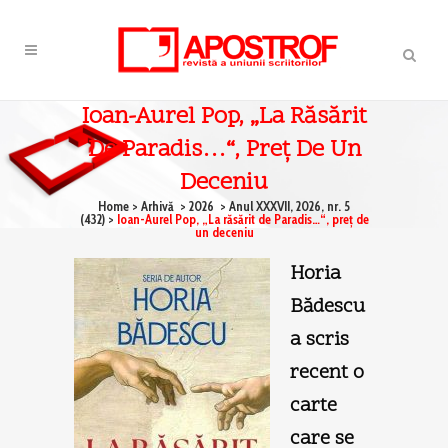
Ioan-Aurel Pop, „La Răsărit
De Paradis…“, Preţ De Un
Deceniu
Home
>
Arhivă
>
2026
>
Anul XXXVII, 2026, nr. 5
(432)
>
Ioan-Aurel Pop, „La răsărit de Paradis…“, preţ de
un deceniu
Horia
Bădescu
a scris
recent o
carte
care se