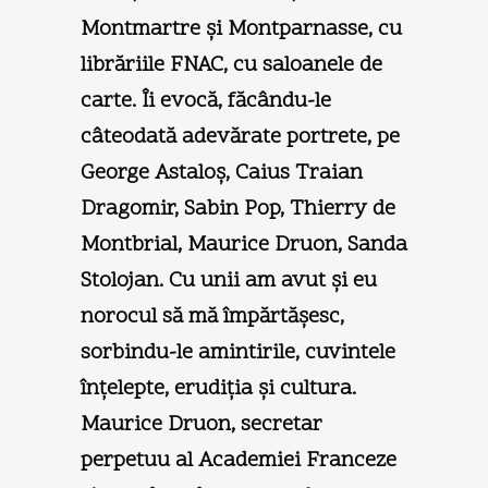
Montmartre şi Montparnasse, cu
librăriile FNAC, cu saloanele de
carte. Îi evocă, făcându-le
câteodată adevărate portrete, pe
George Astaloş, Caius Traian
Dragomir, Sabin Pop, Thierry de
Montbrial, Maurice Druon, Sanda
Stolojan. Cu unii am avut şi eu
norocul să mă împărtăşesc,
sorbindu-le amintirile, cuvintele
înţelepte, erudiţia şi cultura.
Maurice Druon, secretar
perpetuu al Academiei Franceze