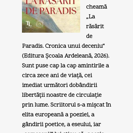
cheamă
„La
răsărit
de
Paradis. Cronica unui deceniu“
(Editura Şcoala Ardeleană, 2026).
Sunt puse cap la cap amintirile a
circa zece ani de viaţă, cei
imediat următori dobândirii
libertăţii noastre de circulaţie
prin lume. Scriitorul s-a mişcat în
elita europeană a poeziei, a
gândirii poetice, a eseului, iar