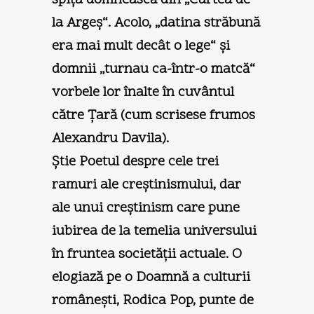
la Argeş“. Acolo, „datina străbună
era mai mult decât o lege“ şi
domnii „turnau ca-într-o matcă“
vorbele lor înalte în cuvântul
către Ţară (cum scrisese frumos
Alexandru Davila).
Ştie Poetul despre cele trei
ramuri ale creştinismului, dar
ale unui creştinism care pune
iubirea de la temelia universului
în fruntea societăţii actuale. O
elogiază pe o Doamnă a culturii
româneşti, Rodica Pop, punte de