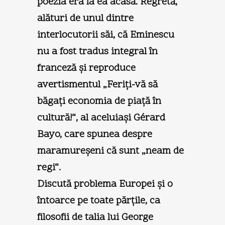
poezia era la ea acasă. Regretă,
alături de unul dintre
interlocutorii săi, că Eminescu
nu a fost tradus integral în
franceză şi reproduce
avertismentul „Feriţi-vă să
băgaţi economia de piaţă în
cultură!“, al aceluiaşi Gérard
Bayo, care spunea despre
maramureşeni că sunt „neam de
regi“.
Discută problema Europei şi o
întoarce pe toate părţile, ca
filosofii de talia lui George