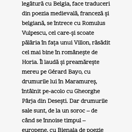
legătură cu Belgia, face traduceri
din poezia medievală, franceză şi
belgiană, se întrece cu Romulus
Vulpescu, cel care-şi scoate
pălăria în faţa unui Villon, răsădit
cel mai bine în româneşte de
Horia. Îl laudă şi preamăreşte
mereu pe Gérard Bayo, cu
drumurile lui în Maramureş,
întâlnit pe-acolo cu Gheorghe
Pârja din Deseşti. Dar drumurile
sale sunt, de la un soroc – de
când se înnoise timpul –
europene, cu Bienala de poezie