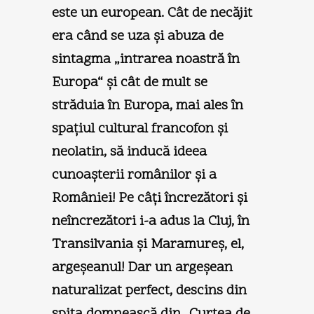
este un european. Cât de necăjit
era când se uza şi abuza de
sintagma „intrarea noastră în
Europa“ şi cât de mult se
străduia în Europa, mai ales în
spaţiul cultural francofon şi
neolatin, să inducă ideea
cunoaşterii românilor şi a
României! Pe câţi încrezători şi
neîncrezători i-a adus la Cluj, în
Transilvania şi Maramureş, el,
argeşeanul! Dar un argeşean
naturalizat perfect, descins din
spiţa domnească din „Curtea de