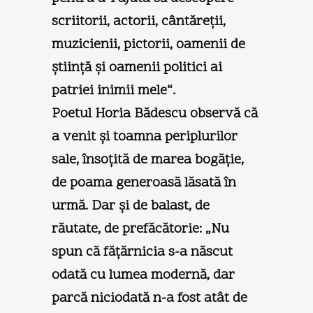
scriitorii, actorii, cântăreţii,
muzicienii, pictorii, oamenii de
ştiinţă şi oamenii politici ai
patriei inimii mele“.
Poetul Horia Bădescu observă că
a venit şi toamna periplurilor
sale, însoţită de marea bogăţie,
de poama generoasă lăsată în
urmă. Dar şi de balast, de
răutate, de prefăcătorie: „Nu
spun că făţărnicia s-a născut
odată cu lumea modernă, dar
parcă niciodată n-a fost atât de