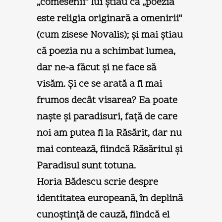
„comesenii“ lui ştiau că „poezia
este religia originară a omenirii“
(cum zisese Novalis); şi mai ştiau
că poezia nu a schimbat lumea,
dar ne-a făcut şi ne face să
visăm. Şi ce se arată a fi mai
frumos decât visarea? Ea poate
naşte şi paradisuri, faţă de care
noi am putea fi la Răsărit, dar nu
mai contează, fiindcă Răsăritul şi
Paradisul sunt totuna.
Horia Bădescu scrie despre
identitatea europeană, în deplină
cunoştinţă de cauză, fiindcă el