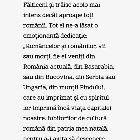
Fălticeni şi trăise acolo mai
intens decât aproape toţi
românii. Tot el ne-a lăsat o
emoţionantă dedicaţie:
„Româncelor şi românilor, vii
sau morţi, fie ei veniţi din
România actuală, din Basarabia,
sau din Bucovina, din Serbia sau
Ungaria, din munţii Pindului,
care au imprimat şi cu spiritul
lor imprimă încă viaţa capitalei
noastre. Iubitorilor de cultură
română din patria mea natală,
pentru a-i ajuta să des­copere