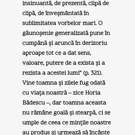
insinuantă, de prezentă, clipă de
clipă, de înveşmântată în
sublimitatea vorbelor mari. O
găunoşenie generalizată pune în
cumpănă şi aruncă în derizoriu
aproape tot ce a dat sens,
valoare, putere de a exista şi a
rezista a acestei lumi“ (p. 321).
Vine toamna şi zilele fug odată
cu viaţa noastră – zice Horia
Bădescu –, dar toamna aceasta
nu rămâne goală şi stearpă, ci se
umple de ceea ce minţile noastre
au produs şi urmează să încânte