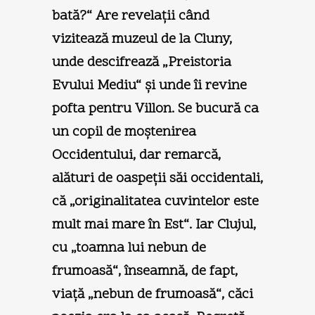
bată?“ Are revelaţii când
vizitează muzeul de la Cluny,
unde descifrează „Preistoria
Evului Mediu“ şi unde îi revine
pofta pentru Villon. Se bucură ca
un copil de moştenirea
Occidentului, dar remarcă,
alături de oaspeţii săi occidentali,
că „originalitatea cuvintelor este
mult mai mare în Est“. Iar Clujul,
cu „toamna lui nebun de
frumoasă“, înseamnă, de fapt,
viaţă „nebun de frumoasă“, căci