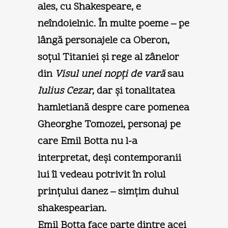
ales, cu Shakespeare, e
neîndoielnic. În multe poeme – pe
lângă personajele ca Oberon,
soţul Titaniei şi rege al zânelor
din
Visul unei nopţi de vară
sau
Iulius Cezar
, dar şi tonalitatea
hamletiană despre care pomenea
Gheorghe Tomozei, personaj pe
care Emil Botta nu l-a
interpretat, deşi contemporanii
lui îl vedeau potrivit în rolul
prinţului danez – simţim duhul
shakespearian.
Emil Botta face parte dintre acei