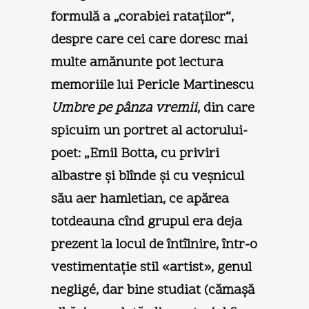
formulă a „corabiei rataţilor“,
despre care cei care doresc mai
multe amănunte pot lectura
memoriile lui Pericle Martinescu
Umbre pe pânza vremii
, din care
spicuim un portret al actorului-
poet: „Emil Botta, cu priviri
albastre şi blînde şi cu veşnicul
său aer hamletian, ce apărea
totdeauna cînd grupul era deja
prezent la locul de întîlnire, într-o
vestimentaţie stil «artist», genul
negligé, dar bine studiat (cămaşă