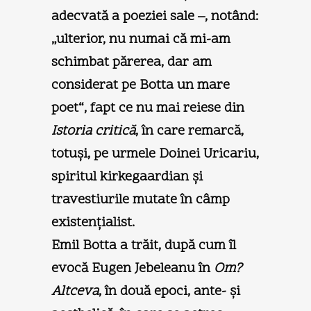
adecvată a poeziei sale –, notând:
„ulterior, nu numai că mi-am
schimbat părerea, dar am
considerat pe Botta un mare
poet“, fapt ce nu mai reiese din
Istoria critică
, în care remarcă,
totuşi, pe urmele Doinei Uricariu,
spiritul kirkegaardian şi
travestiurile mutate în câmp
existenţialist.
Emil Botta a trăit, după cum îl
evocă Eugen Jebeleanu în
Om?
Altceva
, în două epoci, ante- şi