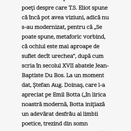
poeţi despre care T.S. Eliot spune
că încă pot avea viziuni, adică nu
s-au modernizat, pentru că „Se
poate spune, metaforic vorbind,
că ochiul este mai aproape de
suflet decît urechea“, după cum
scria în secolul XVII abatele Jean-
Baptiste Du Bos. La un moment
dat, Ştefan Aug. Doinaş, care l-a
apreciat pe Emil Botta („în lirica
noastră modernă, Botta iniţiază
un adevărat desfrâu al limbii
poetice, trezind din somn