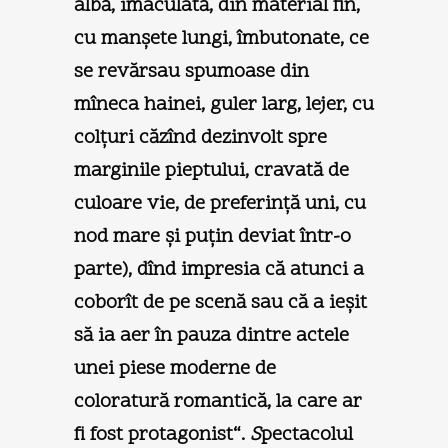
albă, imaculată, din material fin,
cu manşete lungi, îmbutonate, ce
se revărsau spumoase din
mîneca hainei, guler larg, lejer, cu
colţuri căzînd dezinvolt spre
marginile pieptului, cravată de
culoare vie, de preferinţă uni, cu
nod mare şi puţin deviat într-o
parte), dînd impresia că atunci a
coborît de pe scenă sau că a ieşit
să ia aer în pauza dintre actele
unei piese moderne de
coloratură romantică, la care ar
fi fost protagonist“.
S
pectacolul