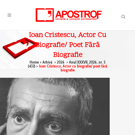
Ioan Cristescu, Actor Cu
Biografie/ Poet Fără
Biografie
Home
>
Arhivă
>
2026
>
Anul XXXVII, 2026, nr. 5
(432)
>
Ioan Cristescu, Actor cu biografie/ poet fără
biografie