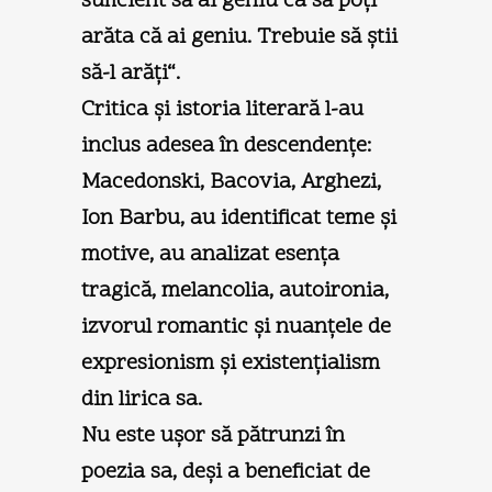
suficient să ai geniu ca să poţi
arăta că ai geniu. Trebuie să ştii
să-l arăţi“.
Critica şi istoria literară l-au
inclus adesea în descendenţe:
Macedonski, Bacovia, Arghezi,
Ion Barbu, au identificat teme şi
motive, au analizat esenţa
tragică, melancolia, autoironia,
izvorul romantic şi nuanţele de
expresionism şi existenţialism
din lirica sa.
Nu este uşor să pătrunzi în
poezia sa, deşi a beneficiat de