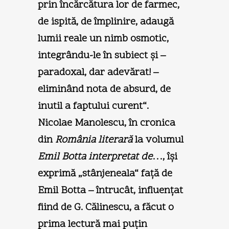
prin încărcătura lor de farmec,
de ispită, de împlinire, adaugă
lumii reale un nimb osmotic,
integrându-le în subiect şi –
paradoxal, dar adevărat! –
eliminând nota de absurd, de
inutil a faptului curent“.
Nicolae Manolescu, în cronica
din
România literară
la volumul
Emil Botta interpretat de
…, îşi
exprimă „stânjeneala“ faţă de
Emil Botta – întrucât, influenţat
fiind de G. Călinescu, a făcut o
prima lectură mai puţin