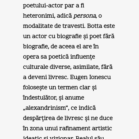
poetului-actor par a fi
heteronimi, adică
persona
, o
modalitate de travesti. Botta este
un actor cu biografie şi poet fără
biografie, de aceea el are în
opera sa poetică influenţe
culturale diverse, asimilate, fără
a deveni livresc. Eugen Ionescu
foloseşte un termen clar şi
îndestulător, şi anume
„alexandrinism“, ce indică
despărţirea de livresc şi ne duce
în zona unui rafinament artistic
ideatic şi vizionar. Realul său