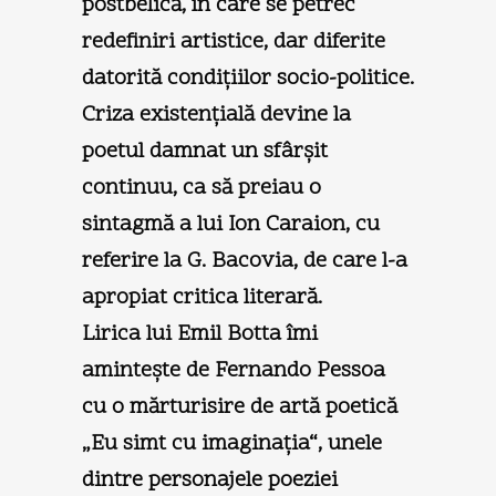
postbelică, în care se petrec
redefiniri artistice, dar diferite
datorită condiţiilor socio-politice.
Criza existenţială devine la
poetul damnat un sfârşit
continuu, ca să preiau o
sintagmă a lui Ion Caraion, cu
referire la G. Bacovia, de care l-a
apropiat critica literară.
Lirica lui Emil Botta îmi
aminteşte de Fernando Pessoa
cu o mărturisire de artă poetică
„Eu simt cu imaginaţia“, unele
dintre personajele poeziei