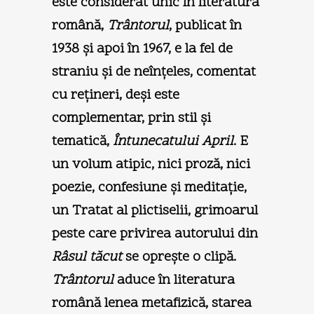
este considerat unic în literatura
română,
Trântorul
, publicat în
1938 şi apoi în 1967, e la fel de
straniu şi de neînţeles, comentat
cu reţineri, deşi este
complementar, prin stil şi
tematică,
Întunecatului April
. E
un volum atipic, nici proză, nici
poezie, confesiune şi meditaţie,
un Tratat al plictiselii, grimoarul
peste care privirea autorului din
Râsul tăcut
se opreşte o clipă.
Trântorul
aduce în literatura
română lenea metafizică, starea