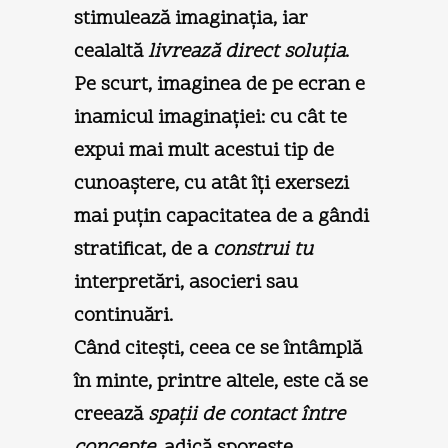
stimulează imaginaţia, iar
cealaltă
livrează direct soluţia
.
Pe scurt, imaginea de pe ecran e
inamicul imaginaţiei: cu cât te
expui mai mult acestui tip de
cunoaştere, cu atât îţi exersezi
mai puţin capacitatea de a gândi
stratificat, de a
construi tu
interpretări, asocieri sau
continuări.
Când citeşti, ceea ce se întâmplă
în minte, printre altele, este că se
creează
spaţii de contact între
concepte,
adică sporeşte