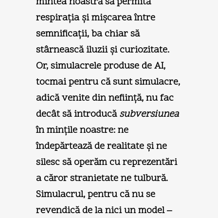
mintea noastră să permită
respiraţia şi mişcarea între
semnificaţii, ba chiar să
stârnească iluzii şi curiozitate.
Or, simulacrele produse de AI,
tocmai pentru că sunt simulacre,
adică venite din nefiinţă, nu fac
decât să introducă
subversiunea
în minţile noastre: ne
îndepărtează de realitate şi ne
silesc să operăm cu reprezentări
a căror stranietate ne tulbură.
Simulacrul, pentru că nu se
revendică de la nici un model –