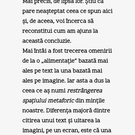
Mai precis, de lipsa lor. Ştiu că
pare neaşteptat ceea ce spun aici
şi, de aceea, voi încerca să
reconstitui cum am ajuns la
această concluzie.
Mai întâi a fost trecerea omenirii
de la o „alimentaţie“ bazată mai
ales pe text la una bazată mai
ales pe imagine. Iar asta a dus la
ceea ce aş numi
restrângerea
spaţiului metaforic
din minţile
noastre
.
Diferenţa majoră dintre
citirea unui text şi uitarea la
imagini, pe un ecran, este că una