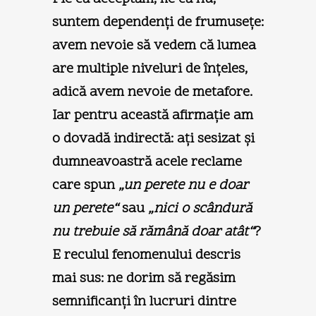
suntem dependenţi de frumuseţe:
avem nevoie să vedem că lumea
are multiple niveluri de înţeles,
adică avem nevoie de metafore.
Iar pentru această afirmaţie am
o dovadă indirectă: aţi sesizat şi
dumneavoastră acele reclame
care spun
„un perete nu e doar
un perete“
sau
„nici o scândură
nu trebuie să rămână doar atât“
?
E reculul fenomenului descris
mai sus: ne dorim să regăsim
semnificanţi în lucruri dintre