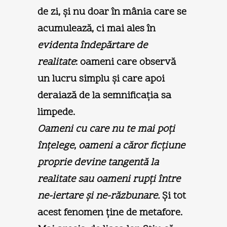
de zi, şi nu doar în mânia care se
acumulează, ci mai ales în
evidenta îndepărtare de
realitate
: oameni care observă
un lucru simplu şi care apoi
deraiază de la semnificaţia sa
limpede.
Oameni cu care nu te mai poţi
înţelege
,
oameni a căror ficţiune
proprie devine tangentă la
realitate sau oameni rupţi între
ne-iertare şi ne-răzbunare.
Şi tot
acest fenomen ţine de metafore.