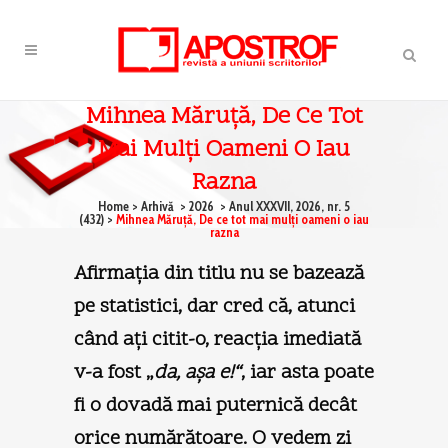
Mihnea Măruţă, De Ce Tot
Mai Mulţi Oameni O Iau
Razna
Home
>
Arhivă
>
2026
>
Anul XXXVII, 2026, nr. 5
(432)
>
Mihnea Măruţă, De ce tot mai mulţi oameni o iau
razna
Afirmaţia din titlu nu se bazează
pe statistici, dar cred că, atunci
când aţi citit-o, reacţia imediată
v-a fost „
da, aşa e!“
, iar asta poate
fi o dovadă mai puternică decât
orice numărătoare. O vedem zi