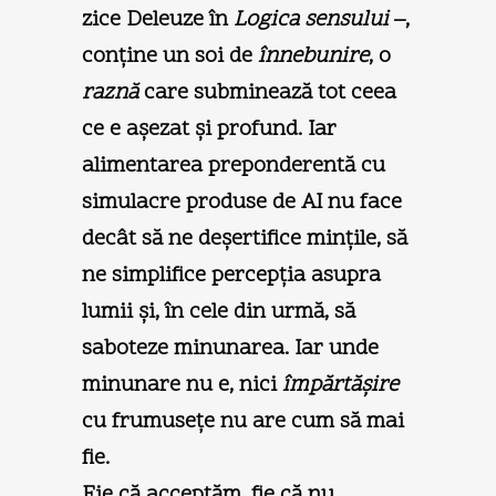
zice Deleuze în
Logica sensului
–,
conţine un soi de
înnebunire
, o
raznă
care subminează tot ceea
ce e aşezat şi profund. Iar
alimentarea preponderentă cu
simulacre produse de AI nu face
decât să ne deşertifice minţile, să
ne simplifice percepţia asupra
lumii şi, în cele din urmă, să
saboteze minunarea. Iar unde
minunare nu e, nici
împărtăşire
cu frumuseţe nu are cum să mai
fie.
Fie că acceptăm, fie că nu,