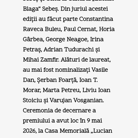
Blaga“ Sebeş. Din juriul acestei
ediţii au făcut parte Constantina
Raveca Buleu, Paul Cernat, Horia
Gârbea, George Neagoe, Irina
Petraş, Adrian Tudurachi şi
Mihai Zamfir. Alături de laureat,
au mai fost nominalizaţi Vasile
Dan, Şerban Foarţă, Ioan T.
Morar, Marta Petreu, Liviu Ioan
Stoiciu şi Varujan Vosganian.
Ceremonia de decernare a
premiului a avut loc în 9 mai
2026, la Casa Memorială „Lucian