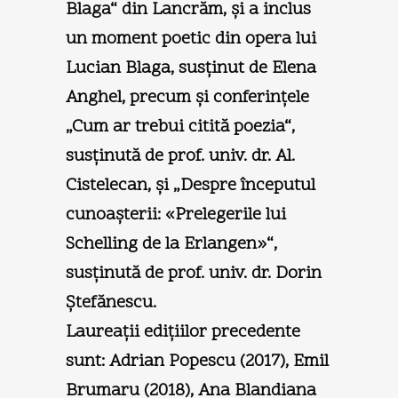
Blaga“ din Lancrăm, şi a inclus
un moment poetic din opera lui
Lucian Blaga, susţinut de Elena
Anghel, precum şi conferinţele
„Cum ar trebui citită poezia“,
susţinută de prof. univ. dr. Al.
Cistelecan, şi „Despre începutul
cunoaşterii: «Prelegerile lui
Schelling de la Erlangen»“,
susţinută de prof. univ. dr. Dorin
Ştefănescu.
Laureaţii ediţiilor precedente
sunt: Adrian Popescu (2017), Emil
Brumaru (2018), Ana Blandiana