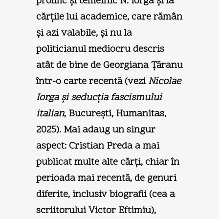
prolific şi temeinic N. Iorga şi la
cărţile lui academice, care rămân
şi azi valabile, şi nu la
politicianul mediocru descris
atât de bine de Georgiana Ţăranu
într-o carte recentă (vezi
Nicolae
Iorga şi seducţia fascismului
italian
, Bucureşti, Humanitas,
2025). Mai adaug un singur
aspect: Cristian Preda a mai
publicat multe alte cărţi, chiar în
perioada mai recentă, de genuri
diferite, inclusiv biografii (cea a
scriitorului Victor Eftimiu),