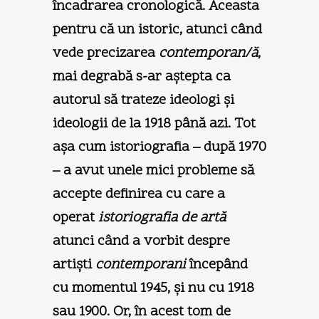
încadrarea cronologică. Aceasta
pentru că un istoric, atunci când
vede precizarea
contemporan/ă
,
mai degrabă s-ar aştepta ca
autorul să trateze ideologi şi
ideologii de la 1918 până azi. Tot
aşa cum istoriografia – după 1970
– a avut unele mici probleme să
accepte definirea cu care a
operat
istoriografia de artă
atunci când a vorbit despre
artişti
contemporani
începând
cu momentul 1945, şi nu cu 1918
sau 1900. Or, în acest tom de