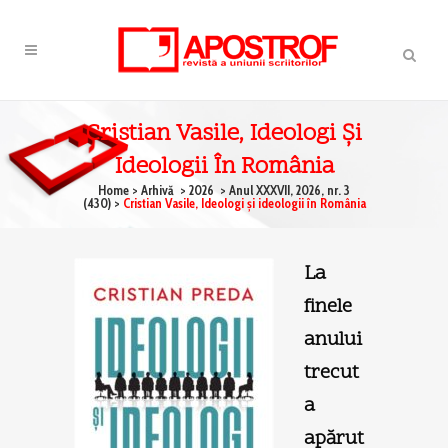
Cristian Vasile, Ideologi Şi
Ideologii În România
Home
>
Arhivă
>
2026
>
Anul XXXVII, 2026, nr. 3
(430)
>
Cristian Vasile, Ideologi şi ideologii în România
La
finele
anului
trecut
a
apărut