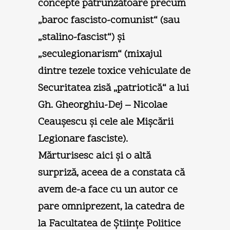
concepte pătrunzătoare precum
„baroc fascisto-comunist“ (sau
„stalino-fascist“) şi
„seculegionarism“ (mixajul
dintre tezele toxice vehiculate de
Securitatea zisă „patriotică“ a lui
Gh. Gheorghiu-Dej – Nicolae
Ceauşescu şi cele ale Mişcării
Legionare fasciste).
Mărturisesc aici şi o altă
surpriză, aceea de a constata că
avem de-a face cu un autor ce
pare omniprezent, la catedra de
la Facultatea de Ştiinţe Politice