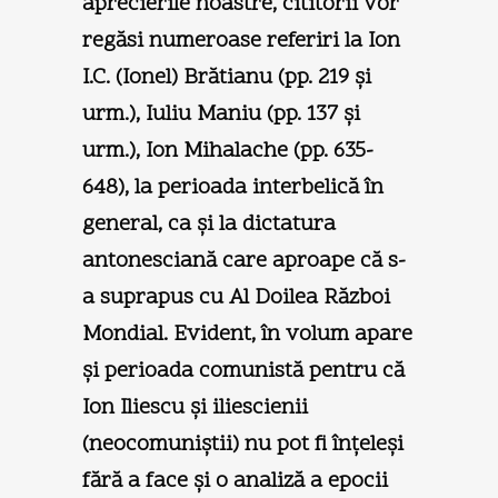
aprecierile noastre, cititorii vor
regăsi numeroase referiri la Ion
I.C. (Ionel) Brătianu (pp. 219 şi
urm.), Iuliu Maniu (pp. 137 şi
urm.), Ion Mihalache (pp. 635-
648), la perioada interbelică în
general, ca şi la dictatura
antonesciană care aproape că s-
a suprapus cu Al Doilea Război
Mondial. Evident, în volum apare
şi perioada comunistă pentru că
Ion Iliescu şi iliescienii
(neocomuniştii) nu pot fi înţeleşi
fără a face şi o analiză a epocii