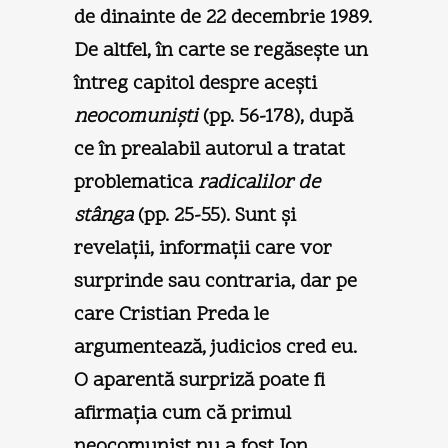
de dinainte de 22 decembrie 1989.
De altfel, în carte se regăseşte un
întreg capitol despre aceşti
neocomunişti
(pp. 56-178), după
ce în prealabil autorul a tratat
problematica
radicalilor de
stânga
(pp. 25-55). Sunt şi
revelaţii, informaţii care vor
surprinde sau contraria, dar pe
care Cristian Preda le
argumentează, judicios cred eu.
O aparentă surpriză poate fi
afirmaţia cum că primul
neocomunist nu a fost Ion