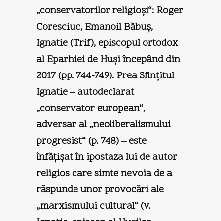
„conservatorilor religioşi“: Roger
Coresciuc, Emanoil Băbuş,
Ignatie (Trif), episcopul ortodox
al Eparhiei de Huşi începând din
2017 (pp. 744-749). Prea Sfinţitul
Ignatie – autodeclarat
„conservator european“,
adversar al „neoliberalismului
progresist“ (p. 748) – este
înfăţişat în ipostaza lui de autor
religios care simte nevoia de a
răspunde unor provocări ale
„marxismului cultural“ (v.