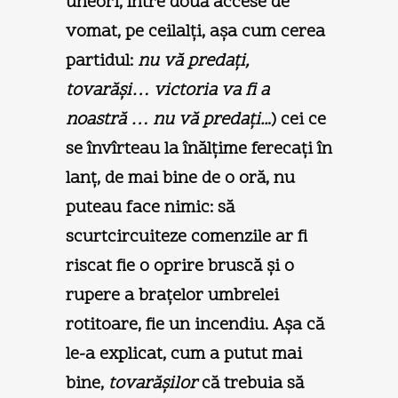
uneori, între două accese de
vomat, pe ceilalţi, aşa cum cerea
partidul:
nu vă predaţi,
tovarăşi… victoria va fi a
noastră … nu vă predaţi..
.) cei ce
se învîrteau la înălţime ferecaţi în
lanţ, de mai bine de o oră, nu
puteau face nimic: să
scurtcircuiteze comenzile ar fi
riscat fie o oprire bruscă şi o
rupere a braţelor umbrelei
rotitoare, fie un incendiu. Aşa că
le-a explicat, cum a putut mai
bine,
tovarăşilor
că trebuia să