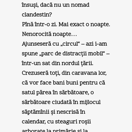
însuşi, dacă nu un nomad
clandestin?
Pînă într-o zi. Mai exact o noapte.
Nenorocită noapte…
Ajunseseră cu „circul“ – azi i-am
spune „parc de distracţii mobil“ –
într-un sat din nordul ţării.
Crezuseră toţi, din caravana lor,
că vor face bani buni pentru că
satul părea în sărbătoare, o
sărbătoare ciudată în mijlocul
săptămînii şi nescrisă în
calendar, cu steaguri roşii
arborate la primărie şi la