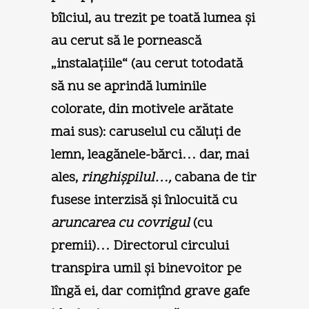
bîlciul, au trezit pe toată lumea şi
au cerut să le pornească
„instalaţiile“ (au cerut totodată
să nu se aprindă luminile
colorate, din motivele arătate
mai sus): caruselul cu căluţi de
lemn, leagănele-bărci… dar, mai
ales,
ringhişpilul…,
cabana de tir
fusese interzisă şi înlocuită cu
aruncarea cu covrigul
(cu
premii)… Directorul circului
transpira umil şi binevoitor pe
lîngă ei, dar comiţînd grave gafe