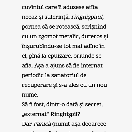
cuvîntul care îi adusese atîta
necaz şi suferinţă,
ringhişpilul,
pornea să se rotească, scrîşnind
cu un zgomot metalic, dureros şi
înşurubîndu-se tot mai adînc în
el, pînă la epuizare, oriunde se
afla. Aşa a ajuns să fie internat
periodic la sanatoriul de
recuperare şi s-a ales cu un nou
nume.
Să fi fost, dintr-o dată şi secret,
„externat“ Ringhişpil?
Dar
Panică
(numit aşa deoarece