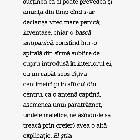
susţinea că el poate prevedea şi
anunţa din timp cînd s-ar
declanşa vreo mare panică;
inventase, chiar o
bască
antipanică
, constînd într-o
spirală din sîrmă subţire de
cupru introdusă în interiorul ei,
cu un capăt scos cîţiva
centimetri prin sfîrcul din
centru, ca o antenă captînd,
asemenea unui paratrăznet,
undele malefice, nelăsîndu-le să
treacă prin creier) avea o altă
explicaţie.
El ştia!