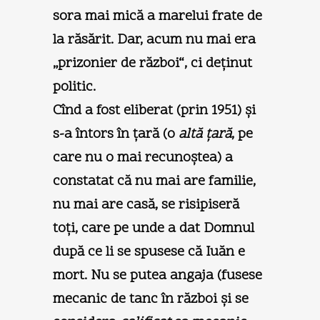
sora mai mică a marelui frate de
la răsărit. Dar, acum nu mai era
„prizonier de război“, ci deţinut
politic.
Cînd a fost eliberat (prin 1951) şi
s-a întors în ţară (o
altă ţară
, pe
care nu o mai recunoştea) a
constatat că nu mai are familie,
nu mai are casă, se risipiseră
toţi, care pe unde a dat Domnul
după ce li se spusese că Iuăn e
mort. Nu se putea angaja (fusese
mecanic de tanc în război şi se