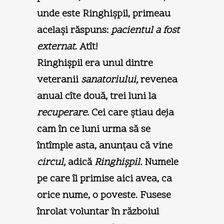
unde este Ringhişpil, primeau
acelaşi răspuns:
pacientul a fost
externat
. Atît!
Ringhişpil era unul dintre
veteranii
sanatoriului,
revenea
anual cîte două, trei luni la
recuperare
. Cei care ştiau deja
cam în ce luni urma să se
întîmple asta, anunţau că vine
circul,
adică
Ringhişpil.
Numele
pe care îl primise aici avea, ca
orice nume, o poveste. Fusese
înrolat voluntar în războiul