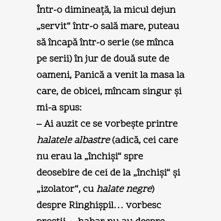
Într-o dimineaţă, la micul dejun
„servit“ într-o sală mare, puteau
să încapă într-o serie (se mînca
pe serii) în jur de două sute de
oameni, Panică a venit la masa la
care, de obicei, mîncam singur şi
mi-a spus:
– Ai auzit ce se vorbeşte printre
halatele albastre
(adică, cei care
nu erau la „închişi“ spre
deosebire de cei de la „închişi“ şi
„izolator“, cu
halate negre
)
despre Ringhişpil… vorbesc