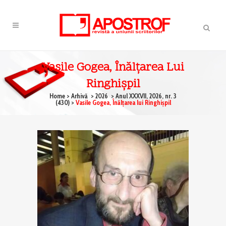
Vasile Gogea, Înălţarea Lui
Ringhişpil
Home
>
Arhivă
>
2026
>
Anul XXXVII, 2026, nr. 3
(430)
>
Vasile Gogea, Înălţarea lui Ringhişpil