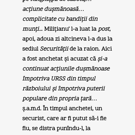
acţiune duşmănoasă…
complicitate cu bandiţii din
munţi..
. Miliţianu’ l-a luat la
post
,
apoi, adoua zi altcineva l-a dus la
sediul
Securităţii
de la raion. Aici
a fost anchetat şi acuzat că
şi-a
continuat acţiunile duşmănoase
împotriva URSS din timpul
războiului şi împotriva puterii
populare din propria ţară…
ş.a.m.d. În timpul anchetei, un
securist, care ar fi putut să-i fie
fiu, se distra punîndu-l, la