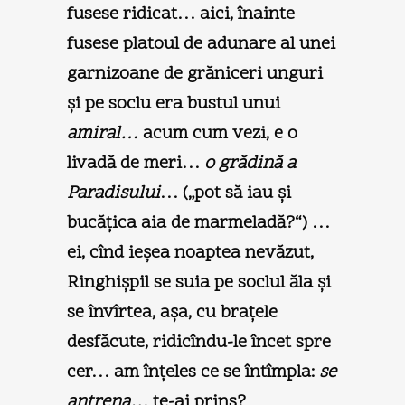
fusese ridicat… aici, înainte
fusese platoul de adunare al unei
garnizoane de grăniceri unguri
şi pe soclu era bustul unui
amiral…
acum cum vezi, e o
livadă de meri…
o grădină a
Paradisului
… („pot să iau şi
bucăţica aia de marmeladă?“) …
ei, cînd ieşea noaptea nevăzut,
Ringhişpil se suia pe soclul ăla şi
se învîrtea, aşa, cu braţele
desfăcute, ridicîndu-le încet spre
cer… am înţeles ce se întîmpla:
se
antrena…
te-ai prins?