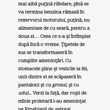
mai aibă puţină răbdare, pînă se
va termina benzina rămasă în
rezervorul motorului, puţină, nu
alimentase de cu seară, pentru a
doua zi… Ceea ce s-a şi întîmplat
după încă o vreme. Ţipetele de
sus se transformaseră în
cumplite ameninţări. Cu
stomacele pline şi vezicile la fel,
unii dintre ei se scăpaseră în
pantaloni şi
cu grosul
, şi cu
udul.
.. Verzi la faţă, dar roşii de
mînie proletară l-au ameninţat
pe Ringhişpil de
sabotaj…