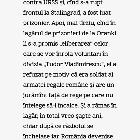
contra URSS şi, cînd s-a rupt
frontul la Stalingrad, a fost luat
prizonier. Apoi, mai tîrziu, cînd în
lagărul de prizonieri de la Oranki
li s-a promis „eliberarea“ celor
care se vor înrola voluntari în
divizia „Tudor Vladimirescu“, el a
refuzat pe motiv că era soldat al
armatei regale române şi are un
jurămînt faţă de rege pe care nu
înţelege să-l încalce. Şi a rămas în
lagăr, în total vreo şapte ani,
chiar după ce războiul se
încheiase iar România devenise