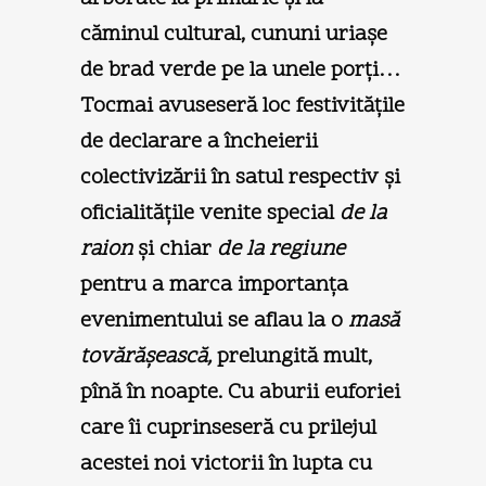
căminul cultural, cununi uriaşe
de brad verde pe la unele porţi…
Tocmai avuseseră loc festivităţile
de declarare a încheierii
colectivizării în satul respectiv şi
oficialităţile venite special
de la
raion
şi chiar
de la regiune
pentru a marca importanţa
evenimentului se aflau la o
masă
tovărăşească,
prelungită mult,
pînă în noapte. Cu aburii euforiei
care îi cuprinseseră cu prilejul
acestei noi victorii în lupta cu