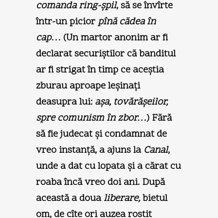
comanda ring-şpil
, să se învîrte
într-un picior
pînă cădea în
cap
… (Un martor anonim ar fi
declarat securiştilor că banditul
ar fi strigat în timp ce aceştia
zburau aproape leşinaţi
deasupra lui:
aşa, tovărăşeilor,
spre comunism în zbor…
) Fără
să fie judecat şi condamnat de
vreo instanţă, a ajuns la
Canal
,
unde a dat cu lopata şi a cărat cu
roaba încă vreo doi ani. După
această a doua
liberare,
bietul
om, de cîte ori auzea rostit