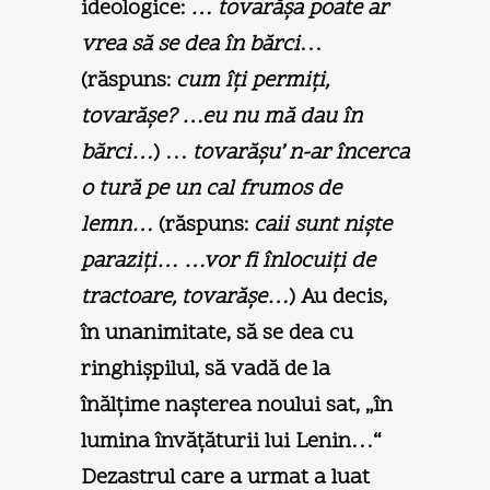
ideologice:
… tovarăşa poate ar
vrea să se dea în bărci
…
(răspuns:
cum îţi permiţi,
tovarăşe? …eu nu mă dau în
bărci…
) …
tovarăşu’ n-ar încerca
o tură pe un cal frumos de
lemn…
(răspuns:
caii sunt nişte
paraziţi… …vor fi înlocuiţi de
tractoare, tovarăşe…
) Au decis,
în unanimitate, să se dea cu
ringhişpilul, să vadă de la
înălţime naşterea noului sat, „în
lumina învăţăturii lui Lenin…“
Dezastrul care a urmat a luat