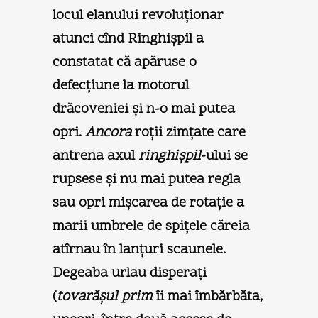
locul elanului revoluţionar
atunci cînd Ringhişpil a
constatat că apăruse o
defecţiune la motorul
drăcoveniei şi n-o mai putea
opri.
Ancora
roţii zimţate care
antrena axul
ringhişpil
-ului se
rupsese şi nu mai putea regla
sau opri mişcarea de rotaţie a
marii umbrele de spiţele căreia
atîrnau în lanţuri scaunele.
Degeaba urlau disperaţi
(
tovarăşul prim
îi mai îmbărbăta,