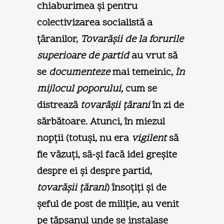
chiaburimea şi pentru
colectivizarea socialistă a
ţăranilor,
Tovarăşii de la forurile
superioare de partid
au vrut să
se
documenteze
mai temeinic,
în
mijlocul poporului,
cum se
distrează
tovarăşii ţărani
în zi de
sărbătoare. Atunci, în miezul
nopţii (totuşi, nu era
vigilent
să
fie văzuţi, să-şi facă idei greşite
despre ei şi despre partid,
tovarăşii ţărani
) însoţiţi şi de
şeful de post de miliţie, au venit
pe tăpşanul unde se instalase