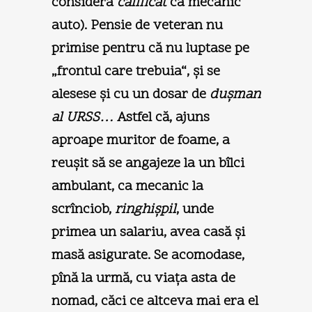
considera
calificat
ca mecanic
auto). Pensie de veteran nu
primise pentru că nu luptase pe
„frontul care trebuia“, şi se
alesese şi cu un dosar de
duşman
al URSS…
Astfel că, ajuns
aproape muritor de foame, a
reuşit să se angajeze la un bîlci
ambulant, ca mecanic la
scrînciob,
ringhişpil
, unde
primea un salariu, avea casă şi
masă asigurate. Se acomodase,
pînă la urmă, cu viaţa asta de
nomad, căci ce altceva mai era el