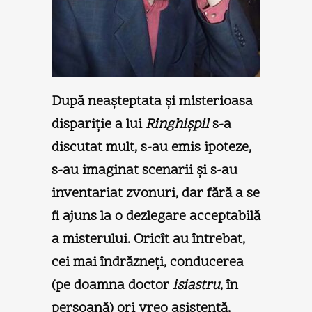
După neaşteptata şi misterioasa
dispariţie a lui
Ringhişpil
s-a
discutat mult, s-au emis ipoteze,
s-au imaginat scenarii şi s-au
inventariat zvonuri, dar fără a se
fi ajuns la o dezlegare acceptabilă
a misterului. Oricît au întrebat,
cei mai îndrăzneţi, conducerea
(pe doamna doctor
isiastru
, în
persoană) ori vreo asistentă,