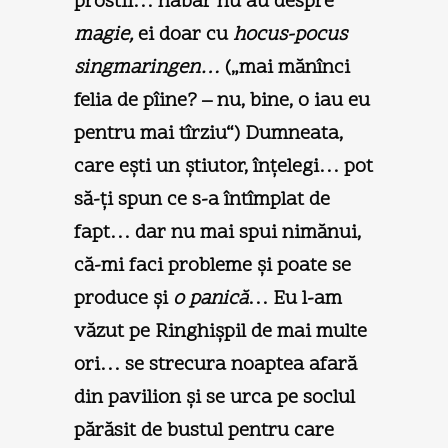
prostii… habar nu au despre
magie,
ei doar cu
hocus-pocus
singmaringen…
(„mai mănînci
felia de pîine? – nu, bine, o iau eu
pentru mai tîrziu“) Dumneata,
care eşti un ştiutor, înţelegi… pot
să-ţi spun ce s-a întîmplat de
fapt… dar nu mai spui nimănui,
că-mi faci probleme şi poate se
produce şi
o panică
… Eu l-am
văzut pe Ringhişpil de mai multe
ori… se strecura noaptea afară
din pavilion şi se urca pe soclul
părăsit de bustul pentru care