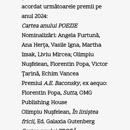
acordat următoarele premii pe
anul 2024:
Cartea anului POEZIE
Nominalizări: Angela Furtună,
Ana Herţa, Vasile Igna, Martha
Izsak, Liviu Mircea; Olimpiu
Nuşfelean, Florentin Popa, Victor
Ţarină, Echim Vancea
Premiul
A.E. Baconsky
, ex aequo:
Florentin Popa,
Sutta,
OMG
Publishing House
Olimpiu Nuşfelean,
În liniştea
fricii,
Ed. Galaxia Gutenberg