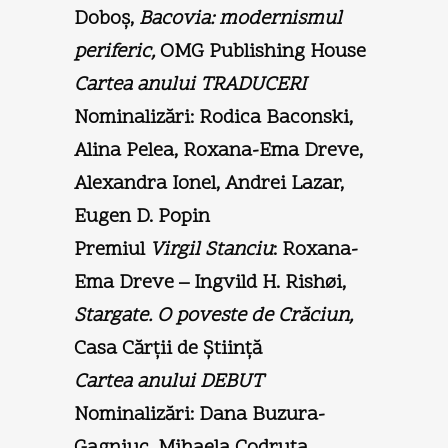
Doboş,
Bacovia: modernismul
periferic,
OMG Publishing House
Cartea anului TRADUCERI
Nominalizări: Rodica Baconski,
Alina Pelea, Roxana-Ema Dreve,
Alexandra Ionel, Andrei Lazar,
Eugen D. Popin
Premiul
Virgil Stanciu
: Roxana-
Ema Dreve – Ingvild H. Rishøi,
Stargate.
O poveste de Crăciun,
Casa Cărţii de Ştiinţă
Cartea anului DEBUT
Nominalizări: Dana Buzura-
Gagniuc, Mihaela Codruţa