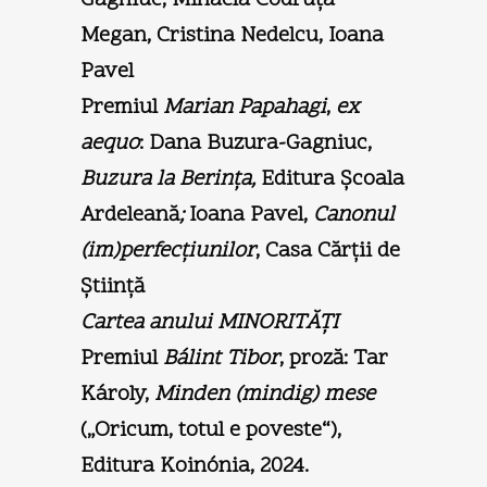
Megan, Cristina Nedelcu, Ioana
Pavel
Premiul
Marian Papahagi
,
ex
aequo
: Dana Buzura-Gagniuc,
Buzura la Berinţa,
Editura Şcoala
Ardeleană
;
Ioana Pavel,
Canonul
(im)perfecţiunilor
, Casa Cărţii de
Ştiinţă
Cartea anului MINORITĂŢI
Premiul
B
álint Tibor
, proză: Tar
Károly,
Minden (mindig) mese
(„Oricum, totul e poveste“),
Editura Koinónia, 2024.