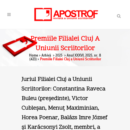
Premiile Filialei Cluj A
Uniunii Scriitorilor
Home
>
Arhivă
>
2025
>
Anul XXXVI, 2025, nr. 8
(423)
>
Premiile Filialei Cluj a Uniunii Scriitorilor
Juriul Filialei Cluj a Uniunii
Scriitorilor: Constantina Raveca
Buleu (preşedinte), Victor
Cubleşan, Menuţ Maximinian,
Horea Poenar
,
Balázs Imre József
şi Karácsonyi Zsolt, membri, a