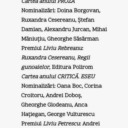
Cartea anului PROZĂ
Nominalizări: Doina Borgovan,
Ruxandra Cesereanu, Ştefan
Damian, Alexandru Jurcan, Mihai
Măniuţiu, Gheorghe Săsărman
Premiul
Liviu Rebreanu
:
Ruxandra Cesereanu, Regii
gunoaielor
, Editura Polirom
Cartea anului CRITICĂ. ESEU
Nominalizări: Oana Boc, Corina
Croi­toru, Andrei Doboş,
Gheorghe Glodeanu, Anca
Haţiegan
,
George Vulturescu
Premiul
Liviu Petrescu
: Andrei