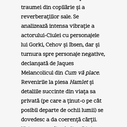
traumei din copilărie şi a
reverberaţiilor sale. Se
analizează intensa vibraţie a
actorului-Ciulei cu personajele
lui Gorki, Cehov şi Ibsen, dar şi
turnura spre personaje negative,
declanşată de Jaques
Melancolicul din
Cum vă place
.
Revenirile la piesa
Hamlet
şi
detaliile succinte din viaţa sa
privată (pe care a ţinut-o pe cât
posibil departe de ochii lumii) se
dovedesc a da coerenţă cărţii.