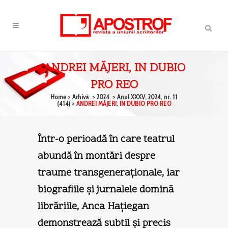
ANDREI MĂJERI, IN DUBIO
PRO REO
Home
>
Arhivă
>
2024
>
Anul XXXV, 2024, nr. 11
(414)
>
ANDREI MĂJERI, IN DUBIO PRO REO
Într-o perioadă în care teatrul
abundă în montări despre
traume transgeneraţionale, iar
biografiile şi jurnalele domină
librăriile, Anca Haţiegan
demonstrează subtil şi precis