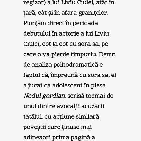
regizor) a lui Liviu Ciulei, atât în
ţară, cât şi în afara graniţelor.
Plonjăm direct în perioada
debutului în actorie a lui Liviu
Ciulei, cot la cot cu sora sa, pe
care o va pierde timpuriu. Demn
de analiza psihodramatică e
faptul că, împreună cu sora sa, el
a jucat ca adolescent în piesa
Nodul gordian
, scrisă tocmai de
unul dintre avocaţii acuzării
tatălui, cu acţiune similară
poveştii care ţinuse mai
adineaori prima pagină a