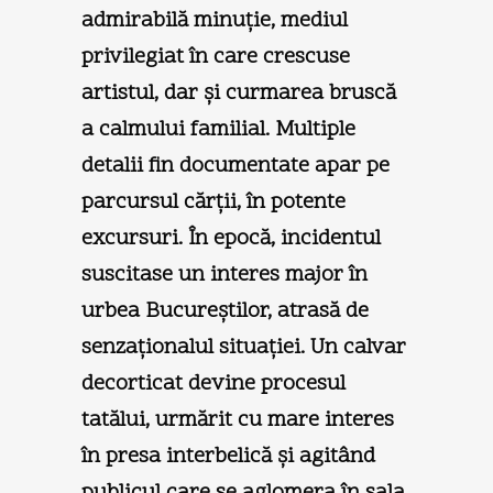
admirabilă minuţie, mediul
privilegiat în care crescuse
artistul, dar şi curmarea bruscă
a calmului familial. Multiple
detalii fin documentate apar pe
parcursul cărţii, în potente
excursuri. În epocă, incidentul
suscitase un interes major în
urbea Bucureştilor, atrasă de
senzaţionalul situaţiei. Un calvar
decorticat devine procesul
tatălui, urmărit cu mare interes
în presa interbelică şi agitând
publicul care se aglomera în sala