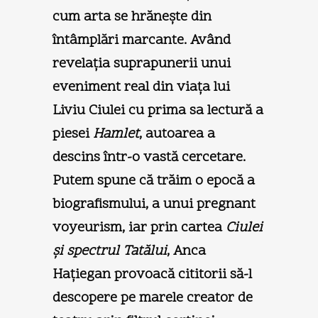
cum arta se hrăneşte din
întâmplări marcante. Având
revelaţia suprapunerii unui
eveniment real din viaţa lui
Liviu Ciulei cu prima sa lectură a
piesei
Hamlet
, autoarea a
descins într-o vastă cercetare.
Putem spune că trăim o epocă a
biografismului, a unui pregnant
voyeurism, iar prin cartea
Ciulei
şi spectrul Tatălui
, Anca
Haţiegan provoacă cititorii să-l
descopere pe marele creator de