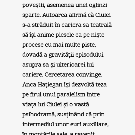
poveştii, asemenea unei oglinzi
sparte. Autoarea afirmă că Ciulei
s-a străduit în cariera sa teatrală
să îşi anime piesele ca pe nişte
procese cu mai multe piste,
dovadă a gravităţii episodului
asupra sa şi ulterioarei lui
cariere. Cercetarea convinge.
Anca Haţiegan îşi dezvoltă teza
pe firul unui paralelism între
viaţa lui Ciulei şi o vastă
psihodramă, susţinând că prin
intermediul unor euri auxiliare,
în montările sale, a revenit