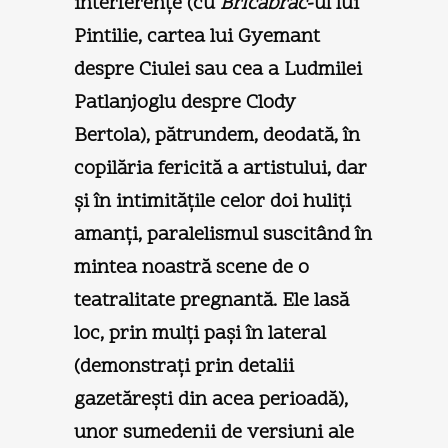
interferenţe (cu
Bricabrac
-ul lui
Pintilie, cartea lui Gyemant
despre Ciulei sau cea a Ludmilei
Patlanjoglu despre Clody
Bertola), pătrundem, deodată, în
copilăria fericită a artistului, dar
şi în intimităţile celor doi huliţi
amanţi, paralelismul suscitând în
mintea noastră scene de o
teatralitate pregnantă. Ele lasă
loc, prin mulţi paşi în lateral
(demonstraţi prin detalii
gazetăreşti din acea perioadă),
unor sumedenii de versiuni ale