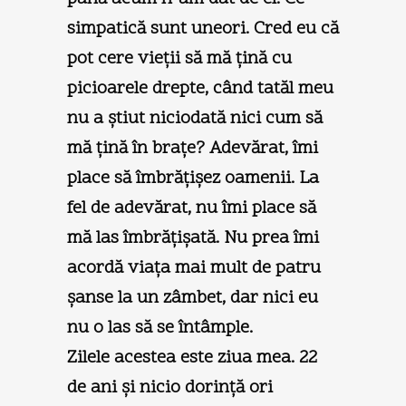
simpatică sunt uneori. Cred eu că
pot cere vieţii să mă ţină cu
picioarele drepte, când tatăl meu
nu a ştiut niciodată nici cum să
mă ţină în braţe? Adevărat, îmi
place să îmbrăţişez oamenii. La
fel de adevărat, nu îmi place să
mă las îmbrăţişată. Nu prea îmi
acordă viaţa mai mult de patru
şanse la un zâmbet, dar nici eu
nu o las să se întâmple.
Zilele acestea este ziua mea. 22
de ani şi nicio dorinţă ori