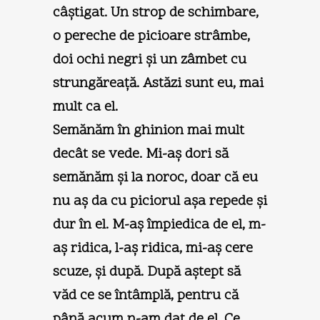
câştigat. Un strop de schimbare,
o pereche de picioare strâmbe,
doi ochi negri şi un zâmbet cu
strungăreaţă. Astăzi sunt eu, mai
mult ca el.
Semănăm în ghinion mai mult
decât se vede. Mi-aş dori să
semănăm şi la noroc, doar că eu
nu aş da cu piciorul aşa repede şi
dur în el. M-aş împiedica de el, m-
aş ridica, l-aş ridica, mi-aş cere
scuze, şi după. După aştept să
văd ce se întâmplă, pentru că
până acum n-am dat de el. Ce