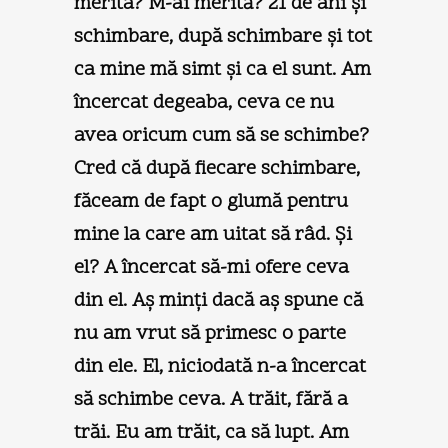
merita? M-ai merită? 21 de ani şi
schimbare, după schimbare şi tot
ca mine mă simt şi ca el sunt. Am
încercat degeaba, ceva ce nu
avea oricum cum să se schimbe?
Cred că după fiecare schimbare,
făceam de fapt o glumă pentru
mine la care am uitat să râd. Şi
el? A încercat să-mi ofere ceva
din el. Aş minţi dacă aş spune că
nu am vrut să primesc o parte
din ele. El, niciodată n-a încercat
să schimbe ceva. A trăit, fără a
trăi. Eu am trăit, ca să lupt. Am