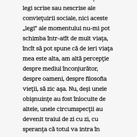
legi scrise sau nescrise ale
convieţuirii sociale, nici aceste
„legi“ ale momentului nu-mi pot
schimba într-atît de mult viaţa,
încît să pot spune că de ieri viaţa
mea este alta, am altă percepţie
despre mediul înconjurător,
despre oameni, despre filosofia
vieţii, să zic aşa. Nu, deşi unele
obişnuinţe au fost înlocuite de
altele, unele circumspecţii au
devenit traiul de zi cu zi, cu
speranţa că totul va intra în