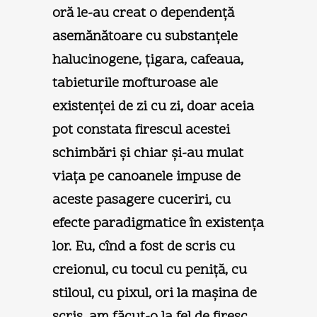
oră le-au creat o dependenţă
asemănătoare cu substanţele
halucinogene, ţigara, cafeaua,
tabieturile mofturoase ale
existenţei de zi cu zi, doar aceia
pot constata firescul acestei
schimbări şi chiar şi-au mulat
viaţa pe canoanele impuse de
aceste pasagere cuceriri, cu
efecte paradigmatice în existenţa
lor. Eu, cînd a fost de scris cu
creionul, cu tocul cu peniţă, cu
stiloul, cu pixul, ori la maşina de
scris, am făcut-o la fel de firesc