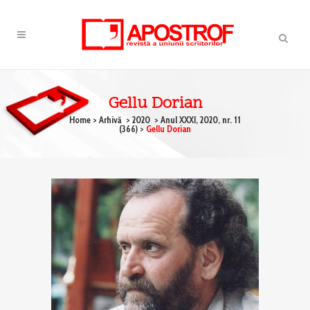
Gellu Dorian
Home
>
Arhivă
>
2020
>
Anul XXXI, 2020, nr. 11
(366)
>
Gellu Dorian