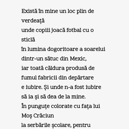
Există în mine un loc plin de
verdeaţă
unde copiii joacă fotbal cu o
sticlă
în lumina dogoritoare a soarelui
dintr-un sătuc din Mexic,
iar toată căldura produsă de
fumul fabricii din depărtare
e iubire. Şi unde n-a fost iubire
să ia şi să dea de la mine.
În punguţe colorate cu faţa lui
Moş Crăciun
la serbările şcolare, pentru