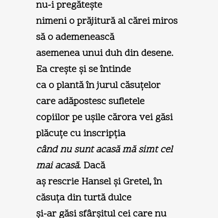
nu-i pregăteşte
nimeni o prăjitură al cărei miros
să o ademenească
asemenea unui duh din desene.
Ea creşte şi se întinde
ca o plantă în jurul căsuţelor
care adăpostesc sufletele
copiilor pe uşile cărora vei găsi
plăcuţe cu inscripţia
când nu sunt acasă mă simt cel
mai acasă
. Dacă
aş rescrie Hansel şi Gretel, în
căsuţa din turtă dulce
şi-ar găsi sfârşitul cei care nu