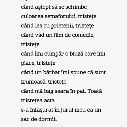
când aştept să se schimbe
culoarea semaforului, tristeţe
când ies cu prietenii, tristeţe
când văd un film de comedie,
tristeţe
când îmi cumpăr o bluză care îmi
place, tristeţe
când un bărbat îmi spune că sunt
frumoasă, tristeţe
când mă bag seara în pat. Toată
tristeţea asta
s-a înfăşurat în jurul meu ca un
sac de dormit.