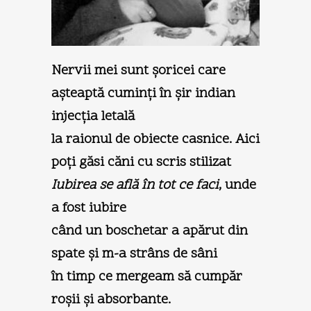
Nervii mei sunt şoricei care
aşteaptă cuminţi în şir indian
injecţia letală
la raionul de obiecte casnice. Aici
poţi găsi căni cu scris stilizat
Iubirea se află în tot ce faci
, unde
a fost iubire
când un boschetar a apărut din
spate şi m-a strâns de sâni
în timp ce mergeam să cumpăr
roşii şi absorbante.