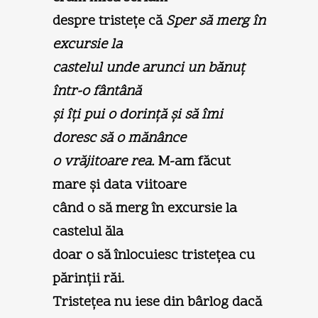
despre tristeţe că
Sper să merg în
excursie la
castelul unde arunci un bănuţ
într-o fântână
şi îţi pui o dorinţă şi să îmi
doresc să o mănânce
o vrăjitoare rea.
M-am făcut
mare şi data viitoare
când o să merg în excursie la
castelul ăla
doar o să înlocuiesc tristeţea cu
părinţii răi.
Tristeţea nu iese din bârlog dacă