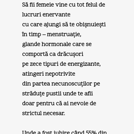
Să fii femeie vine cu tot felul de
lucruri enervante
cu care ajungi să te obişnuieşti
în timp – menstruaţie,
glande hormonale care se
comportă ca drăcuşori
pe zece tipuri de energizante,
atingeri nepotrivite
din partea necunoscuţilor pe
străduţe pustii unde te afli
doar pentru că ai nevoie de
strictul necesar.
Unde a fost iubire când 55% din