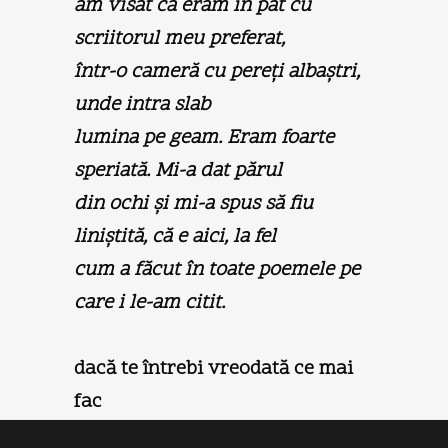
am visat că eram în pat cu
scriitorul meu preferat,
într-o cameră cu pereţi albaştri,
unde intra slab
lumina pe geam. Eram foarte
speriată. Mi-a dat părul
din ochi şi mi-a spus să fiu
liniştită, că e aici, la fel
cum a făcut în toate poemele pe
care i le-am citit.
dacă te întrebi vreodată ce mai
fac