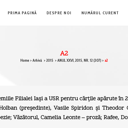
PRIMA PAGINĂ
DESPRE NOI
NUMĂRUL CURENT
A2
Home
>
Arhivă
>
2015
>
ANUL XXVI, 2015, NR. 12 (307)
>
a2
miile Filialei Iaşi a USR pentru cărţile apărute în 
an (preşedinte), Vasile Spiridon şi Theodor C
zie; Văzătorul, Camelia Leonte – proză; Rafee, D