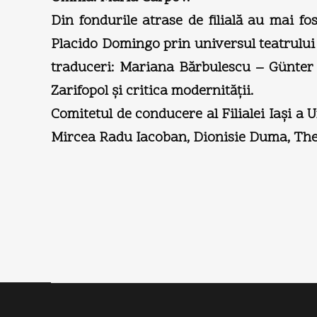
Din fondurile atrase de filială au mai f
Placido Domingo prin universul teatrului l
traduceri: Mariana Bărbulescu – Günter G
Zarifopol şi critica modernităţii.
Comitetul de conducere al Filialei Iaşi a 
Mircea Radu Iacoban, Dionisie Duma, Th