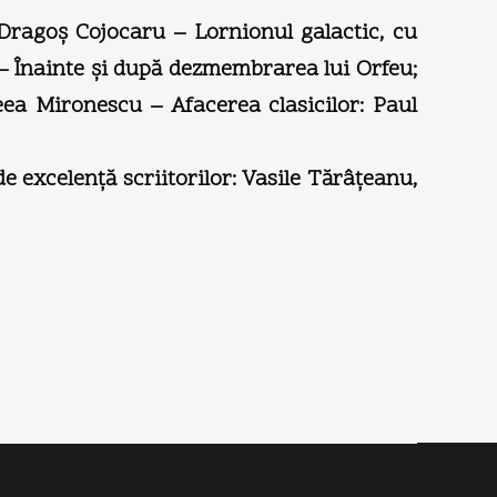
 Dragoş Cojocaru – Lornionul galactic, cu
u – Înainte şi după dezmembrarea lui Orfeu;
eea Mironescu – Afacerea clasicilor: Paul
e excelenţă scriitorilor: Vasile Tărâţeanu,