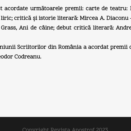
ost acordate următoarele premii: carte de teatru:
iric; critică şi istorie literară: Mircea A. Diacon
rass, Ani de câine; debut critică literară: Andr
Uniunii Scriitorilor din România a acordat premii d
eodor Codreanu.
Copyright Revista Apostrof 2023.