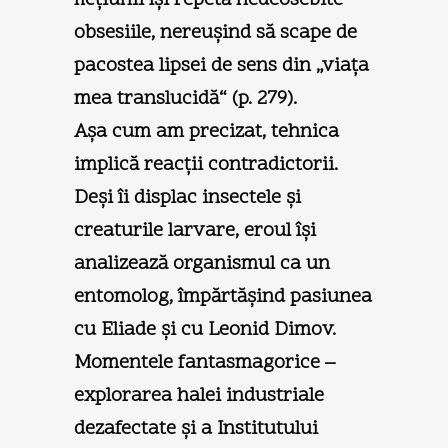
obsesiile, nereuşind să scape de
pacostea lipsei de sens din „viaţa
mea translucidă“ (p. 279).
Aşa cum am precizat, tehnica
implică reacţii contradictorii.
Deşi îi displac insectele şi
creaturile larvare, eroul îşi
analizează organismul ca un
entomolog, împărtăşind pasiunea
cu Eliade şi cu Leonid Dimov.
Momentele fantasmagorice –
explorarea halei industriale
dezafectate şi a Institutului