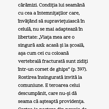
cărămizi. Condiţia lui seamănă
cu cea a întemniţaţilor care,
învăţând să supravieţuiască în
celulă, nu se mai adaptează în
libertate: „Viaţa mea are o
singură axă: acasă şi la şcoală,
aşa cum cei cu coloană
vertebrală fracturată sunt zidiţi
într-un corset de ghips“ (p. 397).
Rostirea însingurată invită la
comuniune. E teroarea celui
descumpănit, care nu-şi dă
seama că aşteaptă providenţa.