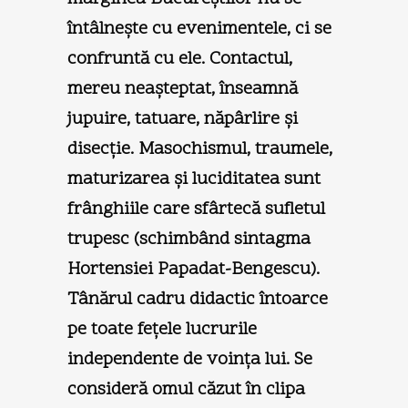
întâlneşte cu evenimentele, ci se
confruntă cu ele. Contactul,
mereu neaşteptat, înseamnă
jupuire, tatuare, năpârlire şi
disecţie. Masochismul, traumele,
maturizarea şi luciditatea sunt
frânghiile care sfârtecă sufletul
trupesc (schimbând sintagma
Hortensiei Papadat-Bengescu).
Tânărul cadru didactic întoarce
pe toate feţele lucrurile
independente de voinţa lui. Se
consideră omul căzut în clipa