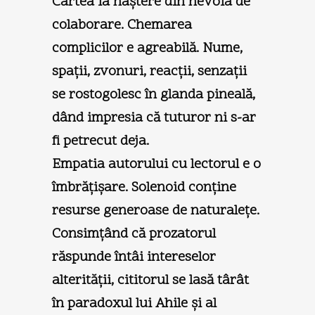
Cartea ia naştere din nevoia de
colaborare. Chemarea
complicilor e agreabilă. Nume,
spaţii, zvonuri, reacţii, senzaţii
se rostogolesc în glanda pineală,
dând impresia că tuturor ni s-ar
fi petrecut deja.
Empatia autorului cu lectorul e o
îmbrăţişare. Solenoid conţine
resurse generoase de naturaleţe.
Consimţând că prozatorul
răspunde întâi intereselor
alterităţii, cititorul se lasă târât
în paradoxul lui Ahile şi al