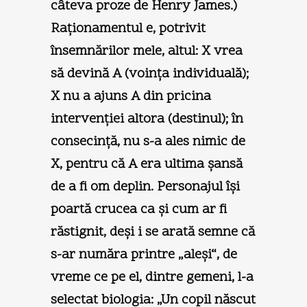
câteva proze de Henry James.)
Raţionamentul e, potrivit
însemnărilor mele, altul: X vrea
să devină A (voinţa individuală);
X nu a ajuns A din pricina
intervenţiei altora (destinul); în
consecinţă, nu s-a ales nimic de
X, pentru că A era ultima şansă
de a fi om deplin. Personajul îşi
poartă crucea ca şi cum ar fi
răstignit, deşi i se arată semne că
s-ar număra printre „aleşi“, de
vreme ce pe el, dintre gemeni, l-a
selectat biologia: „Un copil născut