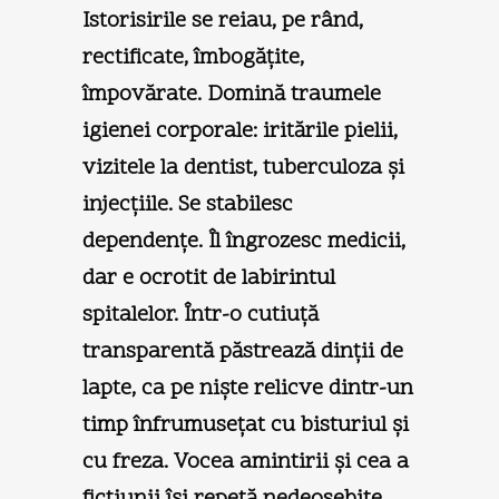
Istorisirile se reiau, pe rând,
rectificate, îmbogăţite,
împovărate. Domină traumele
igienei corporale: iritările pielii,
vizitele la dentist, tuberculoza şi
injecţiile. Se stabilesc
dependenţe. Îl îngrozesc medicii,
dar e ocrotit de labirintul
spitalelor. Într-o cutiuţă
transparentă păstrează dinţii de
lapte, ca pe nişte relicve dintr-un
timp înfrumuseţat cu bisturiul şi
cu freza. Vocea amintirii şi cea a
ficţiunii îşi repetă nedeosebite