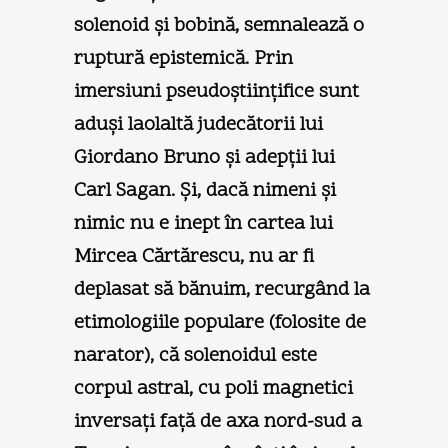
solenoid şi bobină, semnalează o
ruptură epistemică. Prin
imersiuni pseudoştiinţifice sunt
aduşi laolaltă judecătorii lui
Giordano Bruno şi adepţii lui
Carl Sagan. Şi, dacă nimeni şi
nimic nu e inept în cartea lui
Mircea Cărtărescu, nu ar fi
deplasat să bănuim, recurgând la
etimologiile populare (folosite de
narator), că solenoidul este
corpul astral, cu poli magnetici
inversaţi faţă de axa nord-sud a