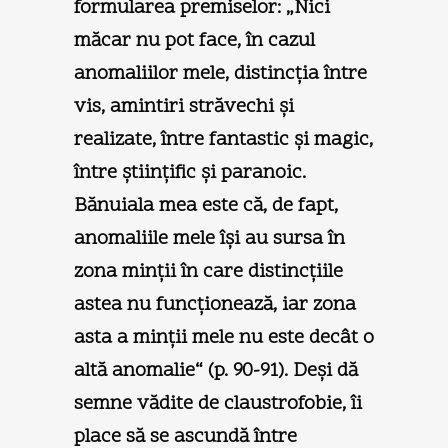
formularea premiselor: „Nici
măcar nu pot face, în cazul
anomaliilor mele, distincţia între
vis, amintiri străvechi şi
realizate, între fantastic şi magic,
între ştiinţific şi paranoic.
Bănuiala mea este că, de fapt,
anomaliile mele îşi au sursa în
zona minţii în care distincţiile
astea nu funcţionează, iar zona
asta a minţii mele nu este decât o
altă anomalie“ (p. 90-91). Deşi dă
semne vădite de claustrofobie, îi
place să se ascundă între