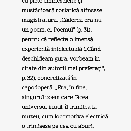
cu plete eminesciene şi
mustăcioară roşiatică atinsese
magistratura. „Căderea era nu
un poem, ci Poemul“ (p. 31),
pentru că reflecta o imensă
experienţă intelectuală („Când
deschideam gura, vorbeam în
citate din autorii mei preferaţi“,
p. 32), concretizată în
capodoperă: „Era, în fine,
singurul poem care făcea
universul inutil, îl trimitea la
muzeu, cum locomotiva electrică
o trimisese pe cea cu aburi.