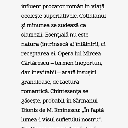
influent prozator român în viaţă
ocoleşte superlativele. Cotidianul
şi minunea se sudează ca
siamezii. Esenţială nu este
natura (intrinsecă a) întâlnirii, ci
receptarea ei. Opera lui Mircea
Cărtărescu – termen inoportun,
dar inevitabil – arată însuşiri
grandioase, de factură
romantică. Chintesenţa se
găseşte, probabil, în Sărmanul
Dionis de M. Eminescu: „În faptă
lumea-i visul sufletului nostru“.