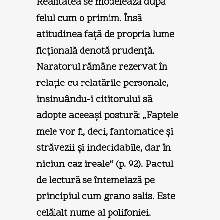
Realitatea se modelează după
felul cum o primim. Însă
atitudinea faţă de propria lume
ficţională denotă prudenţă.
Naratorul rămâne rezervat în
relaţie cu relatările personale,
insinuându-i cititorului să
adopte aceeaşi postură: „Faptele
mele vor fi, deci, fantomatice şi
străvezii şi indecidabile, dar în
niciun caz ireale“ (p. 92). Pactul
de lectură se întemeiază pe
principiul cum grano salis. Este
celălalt nume al polifoniei.