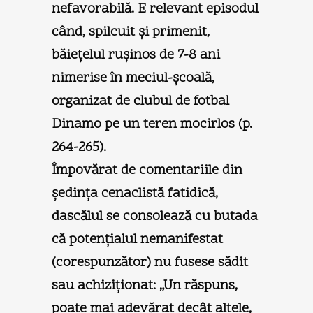
nefavorabilă. E relevant episodul
când, spilcuit şi primenit,
băieţelul ruşinos de 7-8 ani
nimerise în meciul-şcoală,
organizat de clubul de fotbal
Dinamo pe un teren mocirlos (p.
264-265).
Împovărat de comentariile din
şedinţa cenaclistă fatidică,
dascălul se consolează cu butada
că potenţialul nemanifestat
(corespunzător) nu fusese sădit
sau achiziţionat: „Un răspuns,
poate mai adevărat decât altele,