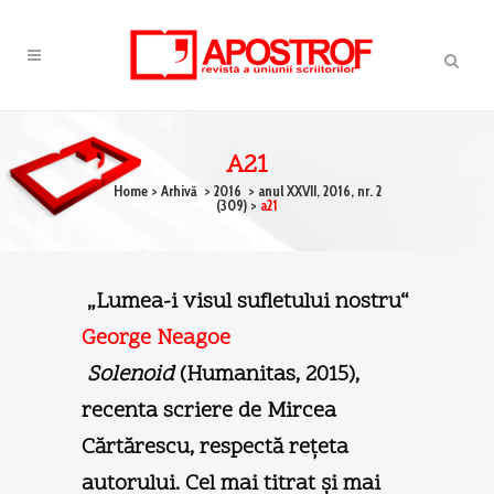
A21
Home
>
Arhivă
>
2016
>
anul XXVII, 2016, nr. 2
(309)
>
a21
„Lumea-i visul sufletului nostru“
George Neagoe
Solenoid
(Humanitas, 2015),
recenta scriere de Mircea
Cărtărescu, respectă reţeta
autorului. Cel mai titrat şi mai