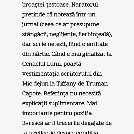
broaştei-ţestoase. Naratorul
pretinde că notează într-un
jurnal (ceea ce ar presupune
stângăcii, neglijenţe, fierbinţeală),
dar scrie netezit, fiind o entitate
din hârtie. Când e marginalizat la
Cenaclul Lunii, poartă
vestimentaţia scriitorului din
Mic dejun la Tiffany de Truman
Capote. Referinţa nu necesită
explicaţii suplimentare. Mai
importante pentru poziţia
livrescă ar fi trecerile degajate de
la o reflecţie despre condiţia