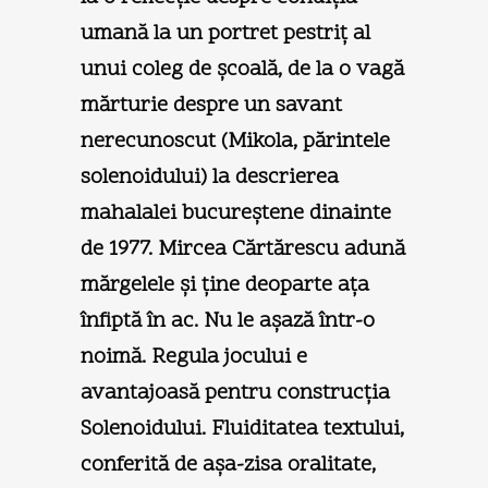
umană la un portret pestriţ al
unui coleg de şcoală, de la o vagă
mărturie despre un savant
nerecunoscut (Mikola, părintele
solenoidului) la descrierea
mahalalei bucureştene dinainte
de 1977. Mircea Cărtărescu adună
mărgelele şi ţine deoparte aţa
înfiptă în ac. Nu le aşază într-o
noimă. Regula jocului e
avantajoasă pentru construcţia
Solenoidului. Fluiditatea textului,
conferită de aşa-zisa oralitate,