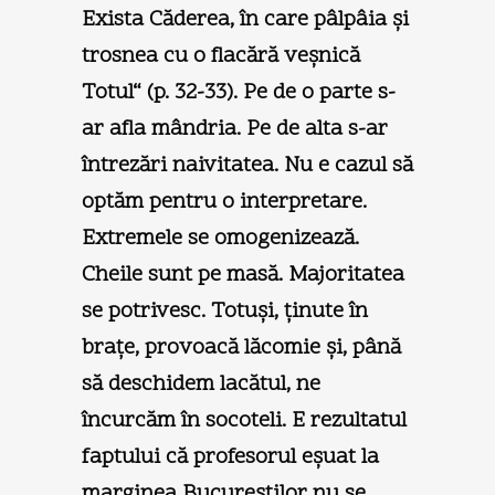
Exista Căderea, în care pâlpâia şi
trosnea cu o flacără veşnică
Totul“ (p. 32-33). Pe de o parte s-
ar afla mândria. Pe de alta s-ar
întrezări naivitatea. Nu e cazul să
optăm pentru o interpretare.
Extremele se omogenizează.
Cheile sunt pe masă. Majoritatea
se potrivesc. Totuşi, ţinute în
braţe, provoacă lăcomie şi, până
să deschidem lacătul, ne
încurcăm în socoteli. E rezultatul
faptului că profesorul eşuat la
marginea Bucureştilor nu se