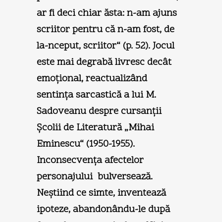
ar fi deci chiar ăsta: n-am ajuns
scriitor pentru că n-am fost, de
la-nceput, scriitor“ (p. 52). Jocul
este mai degrabă livresc decât
emoţional, reactualizând
sentinţa sarcastică a lui M.
Sadoveanu despre cursanţii
Şcolii de Literatură „Mihai
Eminescu“ (1950-1955).
Inconsecvenţa afectelor
personajului bulversează.
Neştiind ce simte, inventează
ipoteze, abandonându-le după