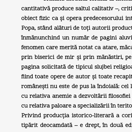
cantitativă produce saltul calitativ –, cri
obiect fizic ca şi opera predecesorului in
Popa, stând alături de toţi autorii product
înmănunchind un număr de pagini aluvion
fenomen care merită notat ca atare, măcar
prin biserici de mir şi prin mănăstiri, pe
pagina solicitată de tipicul slujbei religi
fiind toate opere de autor şi toate recapit
româneşti nu este de pus la îndoială: cel 
cu relativa anemie a dezvoltării filosofi
cu relativa paloare a specializării în terit
Privind producţia istorico-literară a cor
tipărit deocamdată – e drept, în două ed