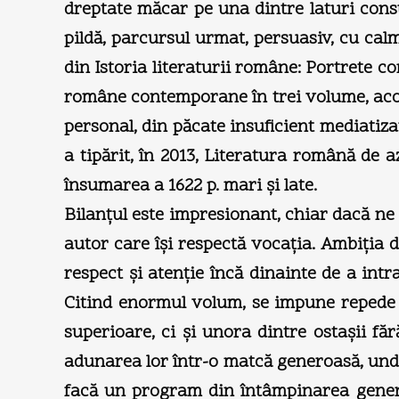
dreptate măcar pe una dintre laturi constat
pildă, parcursul urmat, persuasiv, cu cal
din Istoria literaturii române: Portrete con
române contemporane în trei volume, acope
personal, din păcate insuficient mediatiza
a tipărit, în 2013, Literatura română de a
însumarea a 1622 p. mari şi late.
Bilanţul este impresionant, chiar dacă ne
autor care îşi respectă vocaţia. Ambiţia d
respect şi atenţie încă dinainte de a int
Citind enormul volum, se impune repede o
superioare, ci şi unora dintre ostaşii fă
adunarea lor într-o matcă generoasă, unde e
facă un program din întâmpinarea generoa