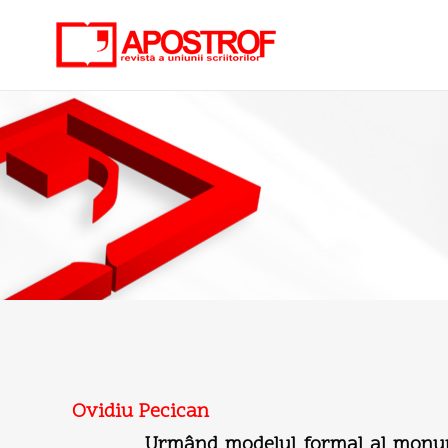
Ovidiu Pecican
Urmând modelul formal al monumentali