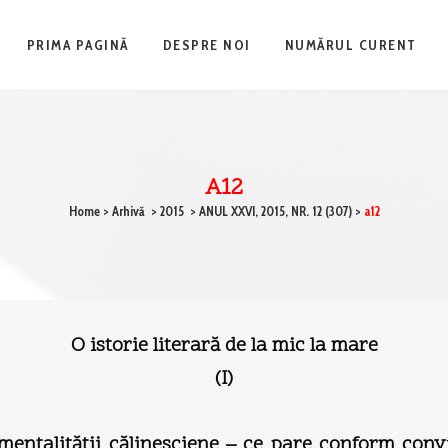
PRIMA PAGINĂ
DESPRE NOI
NUMĂRUL CURENT
A12
Home
>
Arhivă
>
2015
>
ANUL XXVI, 2015, NR. 12 (307)
>
a12
O istorie literară de la mic la mare
(I)
tăţii călinesciene – ce pare conform convin