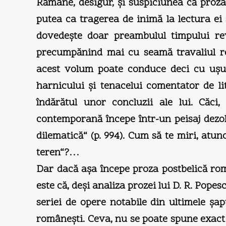
Rămâne, desigur, şi suspiciunea că proz
putea ca tragerea de inimă la lectura ei s
dovedeşte doar preambulul timpului rev
precumpănind mai cu seamă travaliul refl
acest volum poate conduce deci cu uşurin
harnicului şi tenacelui comentator de l
îndărătul unor concluzii ale lui. Căci
contemporană începe într-un peisaj dezolan
dilematică“ (p. 994). Cum să te miri, atun
teren“?…
Dar dacă aşa începe proza postbelică rom
este că, deşi analiza prozei lui D. R. Pope
seriei de opere notabile din ultimele şap
româneşti. Ceva, nu se poate spune exact c