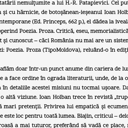
ării nemulţumite a lui H.-R. Patapievici. Cel puţin 
m şi cu hărnicie, de botoşănean-ieşeanul Ioan Holb
temporane (Ed. Princeps, 662 p.), el dădea la iveală,
rind Poezia. Proza. Critică, eseu, memorialistică 
t şi cunoscut – căci România nu mai are un sistem 
zi: Poezia. Proza (TipoMoldova), reluând-o în ediţi
 aflăm doar într-un punct anume din cariera de lu
e a face ordine în ograda literaturii, unde, de la 
ra în detaliile acestei misiuni nu tocmai uşoare. D
 altă viziune. Ioan Holban trece în revistă „tru
ră mari pretenţii. Privirea lui empatică şi ecumeni
ste loc pentru toată lumea. Blajin, criticul – deloc
să a mai tuturor, preferând să vadă ce place, n