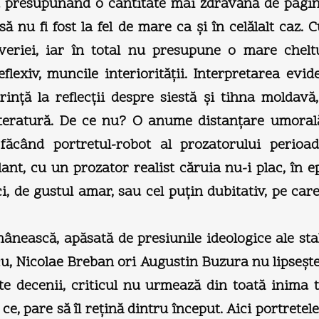
a presupunând o cantitate mai zdravănă de pagini
ă nu fi fost la fel de mare ca şi în celălalt caz. 
eriei, iar în total nu presupune o mare cheltu
exiv, muncile interiorităţii. Interpretarea evi
ţă la reflecţii despre siestă şi tihna moldavă, c
iteratură. De ce nu? O anume distanţare umorală
, făcând portretul-robot al prozatorului perioa
t, cu un prozator realist căruia nu-i plac, în epi
ci, de gustul amar, sau cel puţin dubitativ, pe care
ânească, apăsată de presiunile ideologice ale st
scu, Nicolae Breban ori Augustin Buzura nu lipseşte
te decenii, criticul nu urmează din toată inima t
e, pare să îl reţină dintru început. Aici portretel