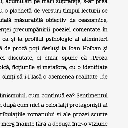
, acumulări pe mari suprafeţe, s-ar prea
Cu o plachetă de versuri timpul lecturii se
ială măsurabilă obiectiv de ceasornice,
denţei precumpănirii poeziei comentate în
a şi la profilul psihologic al altminteri
 de proză poţi desluşi la Ioan Holban şi
dei discutate, el chiar spune că „Proza
că, ficţiunile şi metafora, cu o identitate
 simţi să i-l lasă o asemenea realitate „de
alinismului, cum continuă ea? Sentimentul
, după cum nici a celorlalţi protagonişti ai
ribulaţiile romanului şi ale prozei scurte
e merg înainte fără a debuşa într-o viziune