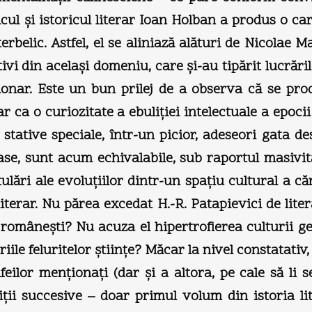
ticul şi istoricul literar Ioan Holban a produs o c
terbelic. Astfel, el se aliniază alături de Nicolae
ivi din acelaşi domeniu, care şi-au tipărit lucrăril
ar. Este un bun prilej de a observa că se produc
 ca o curiozitate a ebuliţiei intelectuale a epocii
 stative speciale, într-un picior, adeseori gata de
oase, sunt acum echivalabile, sub raportul masivităţ
ulări ale evoluţiilor dintr-un spaţiu cultural a că
literar. Nu părea excedat H.-R. Patapievici de lit
ei româneşti? Nu acuza el hipertrofierea culturii g
oriile feluritelor ştiinţe? Măcar la nivel constatativ
ifeilor menţionaţi (dar şi a altora, pe cale să li 
iţii succesive – doar primul volum din istoria li