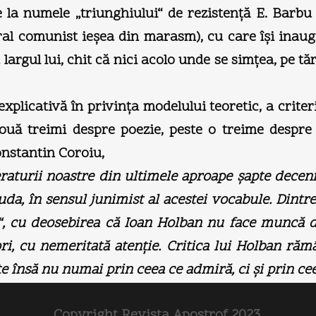
e la numele „triunghiului“ de rezistenţă E. Barb
 comunist ieşea din marasm), cu care îşi inaug
 largul lui, chit că nici acolo unde se simţea, pe 
explicativă în privinţa modelului teoretic, a criter
ouă treimi despre poezie, peste o treime despre p
onstantin Coroiu,
eraturii noastre din ultimele aproape şapte deceni
a, în sensul junimist al acestei vocabule. Dintre 
, cu deosebirea că Ioan Holban nu face muncă de s
eori, cu nemeritată atenţie. Critica lui Holban 
e însă nu numai prin ceea ce admiră, ci şi prin ce
Copyright Revista Apostrof 2023.