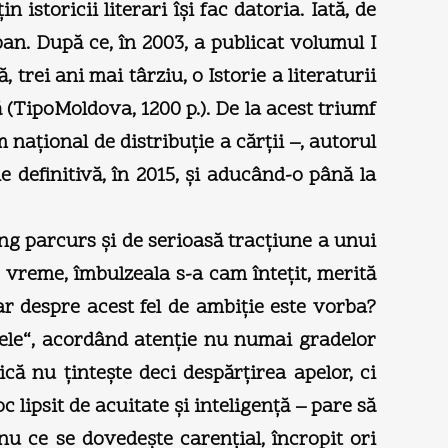
istoricii literari îşi fac datoria. Iată, de
an. După ce, în 2003, a publicat volumul I
 trei ani mai târziu, o Istorie a literaturii
(TipoMoldova, 1200 p.). De la acest triumf
naţional de distribuţie a cărţii –, autorul
e definitivă, în 2015, şi aducând-o până la
ng parcurs şi de serioasă tracţiune a unui
o vreme, îmbulzeala s-a cam înteţit, merită
ar despre acest fel de ambiţie este vorba?
pele“, acordând atenţie nu numai gradelor
că nu ţinteşte deci despărţirea apelor, ci
 lipsit de acuitate şi inteligenţă – pare să
u ce se dovedeşte carenţial, încropit ori