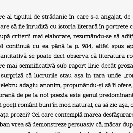
e al tipului de strădanie în care s-a angajat, de
are să fie înrudită cu istoria literară în portret
upă criterii mai elaborate, rezumându-se să adiţio
el continuă cu ea până la p. 984, altfel spus a
cantitativă se poate deci observa că literatura r
are mai semnificativă sub raport liric decât proz
surpriză că lucrurile stau aşa în ţara unde „ro
celebru adagiu anonim, propunându-şi să îi ofere, 
porană de pe la noi poezia este genul predominant
poeţi români buni în mod natural, ca să zic aşa, o
 faţa prozei? Cel care contemplă marea desfăşurare 
ban vrea să demonstreze persuasiv că, măcar după 