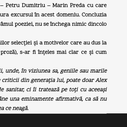
u – Petru Dumitriu – Marin Preda cu care
ura excursul în acest domeniu. Concluzia
tărâmul poeziei, nu se închega nimic dincolo
iilor selecţiei şi a motivelor care au dus la
roză), s-ar fi înţeles mai clar ce şi cum
i, unde, în viziunea sa, geniile sau marile
criticii din generaţia lui, poate doar Alex
anitar, ci îi tratează pe toţi cu aceeaşi
rămâne una eminamente afirmativă, ca să nu
ea ce neagă.