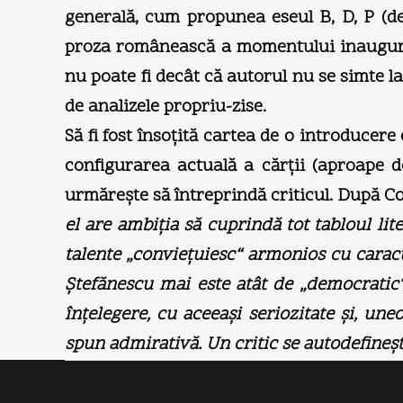
generală, cum propunea eseul B, D, P (d
proza românească a momentului inaugural
nu poate fi decât că autorul nu se simte la
de analizele propriu-zise.
Să fi fost însoţită cartea de o introducere 
configurarea actuală a cărţii (aproape d
urmăreşte să întreprindă criticul. După C
el are ambiţia să cuprindă tot tabloul lit
talente „convieţuiesc“ armonios cu caracud
Ştefănescu mai este atât de „democratic“
înţelegere, cu aceeaşi seriozitate şi, un
spun admirativă. Un critic se autodefineşt