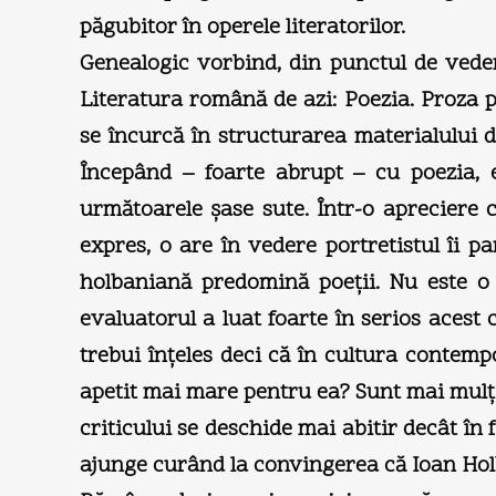
păgubitor în operele literatorilor.
Genealogic vorbind, din punctul de veder
Literatura română de azi: Poezia. Proza p
se încurcă în structurarea materialului d
Începând – foarte abrupt – cu poezia, 
următoarele şase sute. Într-o apreciere 
expres, o are în vedere portretistul îi p
holbaniană predomină poeţii. Nu este o 
evaluatorul a luat foarte în serios acest 
trebui înţeles deci că în cultura contem
apetit mai mare pentru ea? Sunt mai mulţi 
criticului se deschide mai abitir decât în
ajunge curând la convingerea că Ioan Hol