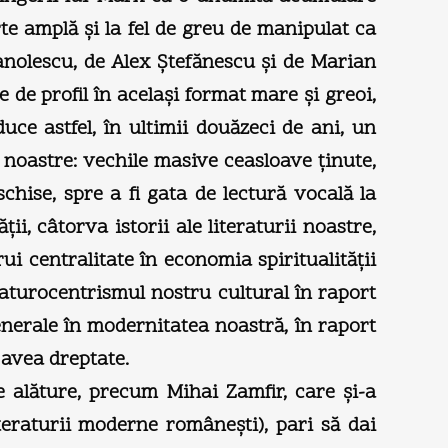
arte amplă şi la fel de greu de manipulat ca
 Manolescu, de Alex Ştefănescu şi de Marian
e de profil în acelaşi format mare şi greoi,
e astfel, în ultimii douăzeci de ani, un
 noastre: vechile masive ceasloave ţinute,
schise, spre a fi gata de lectură vocală la
ii, câtorva istorii ale literaturii noastre,
rui centralitate în economia spiritualităţii
eraturocentrismul nostru cultural în raport
enerale în modernitatea noastră, în raport
, avea dreptate.
se alăture, precum Mihai Zamfir, care şi-a
teraturii moderne româneşti), pari să dai