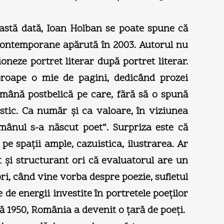
 astă dată, Ioan Holban se poate spune că
e contemporane apărută în 2003. Autorul nu
neze portret literar după portret literar.
proape o mie de pagini, dedicând prozei
omână postbelică pe care, fără să o spună
astic. Ca număr şi ca valoare, în viziunea
mânul s-a născut poet“. Surpriza este că
pe spaţii ample, cazuistica, ilustrarea. Ar
 şi structurant ori că evaluatorul are un
ri, când vine vorba despre poezie, sufletul
de energii investite în portretele poeţilor
1950, România a devenit o ţară de poeţi.