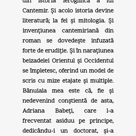
din Istoria ieroglifică a lui
Cantemir. Şi acolo istoria devine
literatură; la fel şi mitologia. Şi
invenţiunea cantemiriană din
roman se dovedeşte infuzată
forte de erudiţie. Şi în naraţiunea
beizadelei Orientul şi Occidentul
se împletesc, oferind un model de
scris cu mize etajate şi multiple.
Bănuiala mea este că, fie şi
nedevenind conştientă de asta,
Adriana Babeţi, care l-a
frecventat asiduu pe principe,
dedicându-i un doctorat, şi-a