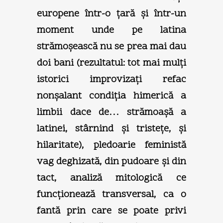
europene într-o ţară şi într-un
moment unde pe latina
strămoşească nu se prea mai dau
doi bani (rezultatul: tot mai mulţi
istorici improvizaţi refac
nonşalant condiţia himerică a
limbii dace de… strămoaşă a
latinei, stârnind şi tristeţe, şi
hilaritate), pledoarie feministă
vag deghizată, din pudoare şi din
tact, analiză mitologică ce
funcţionează transversal, ca o
fantă prin care se poate privi