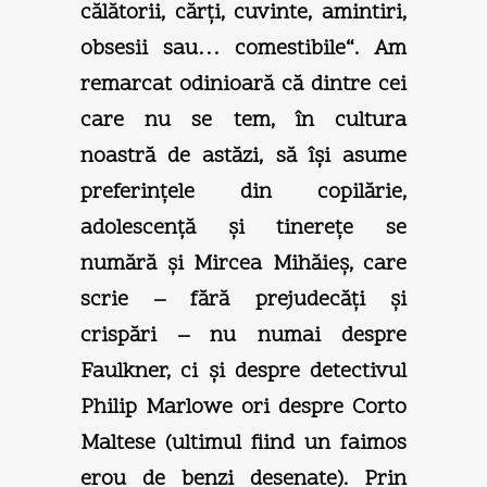
călătorii, cărţi, cuvinte, amintiri,
obsesii sau… comestibile“. Am
remarcat odinioară că dintre cei
care nu se tem, în cultura
noastră de astăzi, să îşi asume
preferinţele din copilărie,
adolescenţă şi tinereţe se
numără şi Mircea Mihăieş, care
scrie – fără prejudecăţi şi
crispări – nu numai despre
Faulkner, ci şi despre detectivul
Philip Marlowe ori despre Corto
Maltese (ultimul fiind un faimos
erou de benzi desenate). Prin