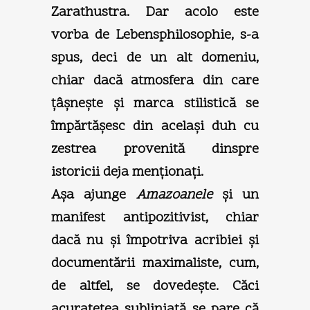
Zarathustra. Dar acolo este
vorba de Lebensphilosophie, s-a
spus, deci de un alt domeniu,
chiar dacă atmosfera din care
ţâşneşte şi marca stilistică se
împărtăşesc din acelaşi duh cu
zestrea provenită dinspre
istoricii deja menţionaţi.
Aşa ajunge
Amazoanele
şi un
manifest antipozitivist, chiar
dacă nu şi împotriva acribiei şi
documentării maximaliste, cum,
de altfel, se dovedeşte. Căci
acurateţea subliniată se pare că