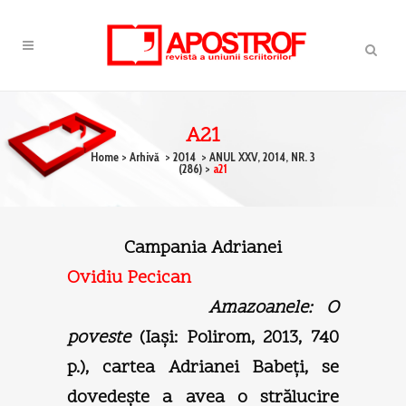
A21
Home
>
Arhivă
>
2014
>
ANUL XXV, 2014, NR. 3
(286)
>
a21
Campania Adrianei
Ovidiu Pecican
Amazoanele: O
poveste
(Iaşi: Polirom, 2013, 740
p.), cartea Adrianei Babeţi, se
dovedeşte a avea o strălucire