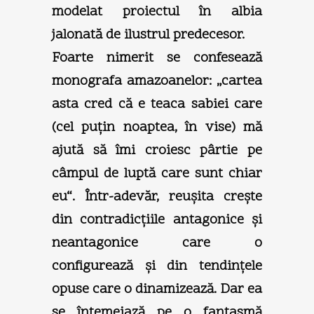
modelat proiectul în albia
jalonată de ilustrul predecesor.
Foarte nimerit se confesează
monografa amazoanelor: „cartea
asta cred că e teaca sabiei care
(cel puţin noaptea, în vise) mă
ajută să îmi croiesc pârtie pe
câmpul de luptă care sunt chiar
eu“. Într-adevăr, reuşita creşte
din contradicţiile antagonice şi
neantagonice care o
configurează şi din tendinţele
opuse care o dinamizează. Dar ea
se întemeiază pe o fantasmă