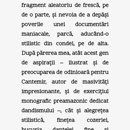
fragment aleatoriu de frescă, pe
de o parte, şi nevoia de a depăşi
poverile unei documentări
maniacale, parcă, aducând-o
stilistic din condei, pe de alta.
După părerea mea, atât acest gen
de aspiraţii – ilustrat şi de
preocuparea de odinioară pentru
Cantemir, autor de masivităţi
impresionante, şi de exerciţiul
monografic preamazonic dedicat
dandismului –, cât şi alegreţea
stilistică, fineţea cozeriei,
bucuria dantelei fine şi